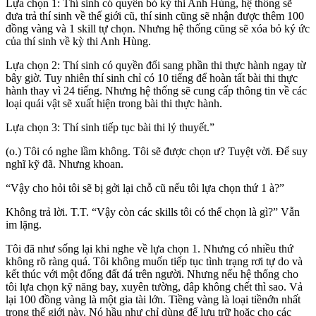
Lựa chọn 1: Thí sinh có quyền bỏ kỳ thi Anh Hùng, hệ thống sẽ
đưa trả thí sinh về thế giới cũ, thí sinh cũng sẽ nhận được thêm 100
đồng vàng và 1 skill tự chọn. Nhưng hệ thống cũng sẽ xóa bỏ ký ức
của thí sinh về kỳ thi Anh Hùng.
Lựa chọn 2: Thí sinh có quyền đổi sang phần thi thực hành ngay từ
bây giờ. Tuy nhiên thí sinh chỉ có 10 tiếng để hoàn tất bài thi thực
hành thay vì 24 tiếng. Nhưng hệ thống sẽ cung cấp thông tin về các
loại quái vật sẽ xuất hiện trong bài thi thực hành.
Lựa chọn 3: Thí sinh tiếp tục bài thi lý thuyết.”
(o.) Tôi có nghe lầm không. Tôi sẽ được chọn ư? Tuyệt vời. Để suy
nghĩ kỹ đã. Nhưng khoan.
“Vậy cho hỏi tôi sẽ bị gởi lại chỗ cũ nếu tôi lựa chọn thứ 1 à?”
Không trả lời. T.T. “Vậy còn các skills tôi có thể chọn là gì?” Vẫn
im lặng.
Tôi đã như sống lại khi nghe về lựa chọn 1. Nhưng có nhiều thứ
không rõ ràng quá. Tôi không muốn tiếp tục tình trạng rơi tự do và
kết thúc với một đống đất đá trên người. Nhưng nếu hệ thống cho
tôi lựa chọn kỹ năng bay, xuyên tường, đâp không chết thì sao. Vả
lại 100 đồng vàng là một gia tài lớn. Tiềng vàng là loại tiềnớn nhất
trong thế giới này. Nó hầu như chỉ dùng để lưu trữ hoặc cho các