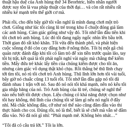
thuật hậu duệ của Anh hùng thứ 34 Beorhtric, hiền nhân người
được suy tôn là vua pháp thuật của thời đại… và còn rất nhiều rất
nhiều kẻ mạnh trên thế giới cơ mà.
Phải rồi, cho đến bây giờ tôi vẫn nghĩ là mình đang chơi một trò
chơi. Giống như lúc tôi cùng lũ trẻ trong khu ổ chuột đóng giả làm
các anh hùng. Cảm giác giống như vậy đó. Tôi nhớ lần đầu tiên khi
tôi chơi trò anh hùng. Lúc đó tôi đang ngây ngốc nhìn lên bầu trời.
Thời gian đó rất khó khăn. Tôi vừa đến thành phố, và phát hiện
cuộc sốnng ở đó còn cay đắng hơn ở nông thôn. Tôi bị một gã chủ
quán rược đánh đập khi tôi có làm trò để xin tiền trước quán lão, tay
tôi bị trật, kết quả là tôi phải ngồi nghỉ vài ngày mà chẳng thể kiếm
tiền. Mấy đứa trẻ khác lấy tiền của chúng kiếm được cho tôi ăn,
nhưng cảm giác vô dụng thật khó chịu. Rồi thằng bé thũ lĩnh chạy
tới tìm tôi, nó rủ tôi chơi trò Anh hùng. Thũ lĩnh lớn hơn tôi vài tuổi,
bây giờ nó chaắc cũng 13 tuổi rồi. Tôi nhớ lần đầu gặp nó tôi đã
đánh nhau 1 trận với nó. Sau đó nó nói tôi khá mạnh, nên nó kêu tôi
gia nhập băng của nó. Trò Anh hùng của lũ trẻ, chúng sẽ nghĩ thế
nào nếu biết tôi được chọn. Liệu chúng có khả năng được chọn như
tôi hay không, thũ lĩnh của chúng tôi sẽ làm gì nếu nó ngồi ở đây
nhỉ. Mà chắc không đâu, cỡ như nó thế nào cũng đâm đầu vào thi
thực hành cho coi. Đúng rồi, nó là thế, biết là sẽ chết mà vẫn sẽ đâm
đầu vào. Nó đã nói gì nhỉ: “Phải mạnh mẽ. Không hèn nhát…”
“Tôi đã có câu trả lời.” Tôi la lớn.