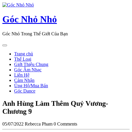
Skip
to
content
Góc Nhỏ Nhỏ
Góc Nhỏ Trong Thế Giới Của Bạn
Open
Button
Trang chủ
Thể Loại
Giới Thiệu Chung
Góc Âm Nhạc
Liên Hệ
Cảm Nhận
Ủng Hộ/Mua Bán
Góc Dance
Close
Anh Hùng Làm Thêm Quỷ Vương-
Button
Chương 9
05/07/2022
Rebecca Pham
0 Comments