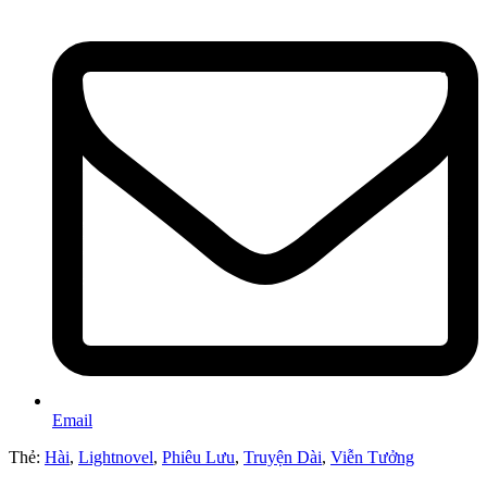
Email
Thẻ:
Hài
,
Lightnovel
,
Phiêu Lưu
,
Truyện Dài
,
Viễn Tưởng