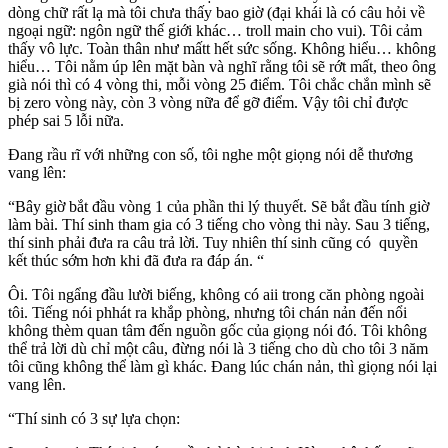
dòng chữ rất lạ mà tôi chưa thấy bao giờ (đại khái là có câu hỏi về
ngoại ngữ: ngôn ngữ thế giới khác… troll main cho vui). Tôi cảm
thấy vô lực. Toàn thân như mấtt hết sức sống. Không hiểu… không
hiểu… Tôi nằm úp lên mặt bàn và nghĩ rằng tôi sẽ rớt mất, theo ông
già nói thì có 4 vòng thi, mỗi vòng 25 điểm. Tôi chắc chắn mình sẽ
bị zero vòng này, còn 3 vòng nữa để gỡ điểm. Vậy tôi chỉ được
phép sai 5 lỗi nữa.
Đang rầu rĩ với những con số, tôi nghe một giọng nói dễ thương
vang lên:
“Bây giờ bắt đầu vòng 1 của phần thi lý thuyết. Sẽ bắt đầu tính giờ
làm bài. Thí sinh tham gia có 3 tiếng cho vòng thi này. Sau 3 tiếng,
thí sinh phải đưa ra câu trả lời. Tuy nhiên thí sinh cũng có quyền
kết thúc sớm hơn khi đã đưa ra đáp án. “
Ôi. Tôi ngẩng đầu lười biếng, không có aii trong căn phòng ngoài
tôi. Tiếng nói phhát ra khắp phòng, nhưng tôi chán nản đến nổi
không thèm quan tâm đến nguồn gốc của giọng nói đó. Tôi không
thể trả lời dù chỉ một câu, đừng nói là 3 tiếng cho dù cho tôi 3 năm
tôi cũng không thể làm gì khác. Đang lúc chán nản, thì giọng nói lại
vang lên.
“Thí sinh có 3 sự lựa chọn: