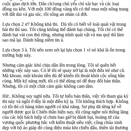
cuộc giao dịch lớn. Dân ch1ung chủ yếu chỉ xài bạc và các loại
đồng xu kền. Với một 100 đồng vàng tôi có thể mua một nông trang
với đất đai và gia súc, rồi sống an nhàn cả đời.
Lựa chọn 2 ư? Không khả thi. Dù tôi có biết về loài quái vật trong
bài thi thì sao. Tôi cũng không thể đánh bại chúng. Tôi chỉ có thể
đánh bại vài con thú rừng, nhưng trình quái vật và ma quỷ thì làm
sao mà lại. Đánh bằng niềm tin à.
Lựa chọn 3 à. Tôi nên xem xét lại lựa chọn 1 vì nó khá là ổn trong
trường hợp này.
Nhưng cảm giác khó chịu dân lên trong lòng. Tôi sẽ quên hết
những việc này sao. Có lẽ tôi sẽ quay trở lại là một đứa trẻ như cũ.
Mà khoan, một khoản tiền đủ để khiến tôi thoát khỏi cộc sống bần
cùng. Một kỹ năng mới, tôi có thể dùng nó để thay đổi bản thân.
Nhưng, tôi có một chút cảm giác không cam tâm.
Hừ.. Không suy nghĩ nữa. Tôi tự hiểu bản thân, việc tôi tham gia kỳ
thi này và ngồi ở đây là một điều kỳ lạ. Tôi không thích hợp. Không
có tôi thì có hàng trăm người có khả năng. Sư phụ đã từng kể về
người được gọi là Chiến thần hiện nay, tôi cũng nghe nói thống lãng
của các hội bách hiệp sĩ chưa bao giờ bị đánh bại, hoàng tử của
vương quốc phương bắc với kiếm thuật siêu việt, công chúa xinh
đẹp với bộ áo giáp đỏ cùng điệu múa khi chiến đấu, thiên tài thương