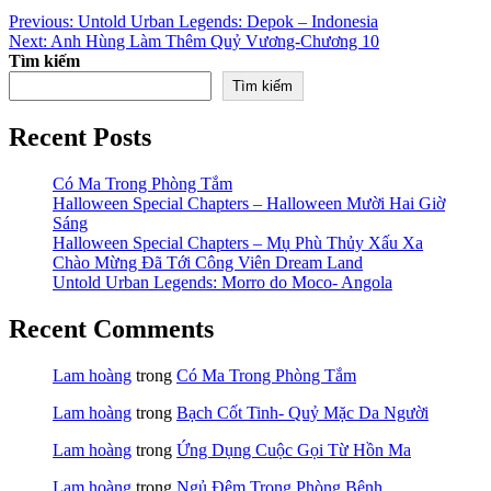
Điều
Previous:
Untold Urban Legends: Depok – Indonesia
Next:
Anh Hùng Làm Thêm Quỷ Vương-Chương 10
hướng
Tìm kiếm
bài
Tìm kiếm
viết
Recent Posts
Có Ma Trong Phòng Tắm
Halloween Special Chapters – Halloween Mười Hai Giờ
Sáng
Halloween Special Chapters – Mụ Phù Thủy Xấu Xa
Chào Mừng Đã Tới Công Viên Dream Land
Untold Urban Legends: Morro do Moco- Angola
Recent Comments
Lam hoàng
trong
Có Ma Trong Phòng Tắm
Lam hoàng
trong
Bạch Cốt Tinh- Quỷ Mặc Da Người
Lam hoàng
trong
Ứng Dụng Cuộc Gọi Từ Hồn Ma
Lam hoàng
trong
Ngủ Đêm Trong Phòng Bệnh