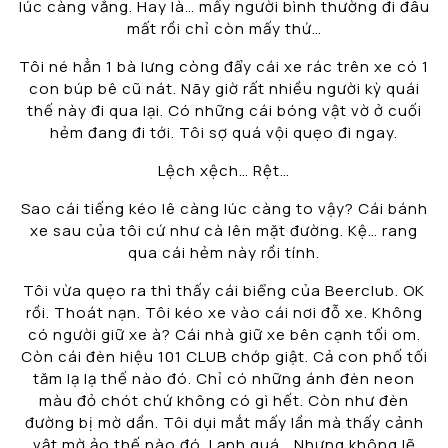
lúc càng vắng. Hay là… mấy người bình thường đi đâu
mất rồi chỉ còn mấy thứ…
Tôi né hẳn 1 bà lưng còng đẩy cái xe rác trên xe có 1
con búp bê cũ nát. Nãy giờ rất nhiều người kỳ quái
thế này đi qua lại. Có những cái bóng vật vờ ở cuối
hẻm đang đi tới. Tôi sợ quá vội quẹo đi ngay.
Lệch xệch… Rệt…
Sao cái tiếng kéo lê càng lúc càng to vậy? Cái bánh
xe sau của tôi cứ như cà lên mặt đường. Kệ… rang
qua cái hẻm này rồi tính.
Tôi vừa quẹo ra thì thấy cái biểng của Beerclub. OK
rồi. Thoát nạn. Tôi kéo xe vào cái nơi đỗ xe. Không
có người giữ xe à? Cái nhà giữ xe bên cạnh tối om.
Còn cái đèn hiệu 101 CLUB chớp giật. Cả con phố tối
tăm lạ lạ thế nào đó. Chỉ có những ánh đèn neon
màu đỏ chót chứ không có gì hết. Còn như đèn
đường bị mờ dần. Tôi dụi mắt mấy lần mà thấy cảnh
vật mờ ảo thế nào đó. Lạnh quá… Nhưng không lẽ