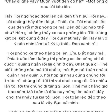
“Chạy gì ghê vậy? Muốn vượt đèn đỏ hả?” –Một ông ở
sau tôi kêu lên.
Hả? Tôi ngơ ngác dòm lên cái đèn tín hiệu. Hồi nãy…
tôi chẳng thấy đèn đỏ gì… Thiệt đó. Tôi nhớ có liếc
qua đèn rồi mới phóng xe mà. Đèn đỏ lúc nào thế
chứ? Hèn gì chẳng thấy xe nào phóng lên. Tôi tưởng
kẹt xe, kẹt cứng ở đây. Tôi dụi mắt mấy lần. Hay là vô
ý nên nhìn lầm ta? Kỳ lạ thiệt. Đèn xanh rồi.
Tôi phóng xe theo hàng xe lên. Ưm. Biết ngay mà.
Phía trước làm đường thì phóng xe lên cũng chỉ đi
được 1 quảng ngắn rồi lại dính ở đây. Ghét quá đi. Thế
biết chừng nào mà tới chỗ tụi nó. Bọn nó toàn nhà ở
quận 1 hay quận 3, hội họp gì nhau cũng chúng tới
trước rồi chừng tôi tới thì vui chơi xong rồi. Có nhiều
lần tôi tới thì chúng đi tăng 2 luôn. Thế mà chẳng giờ
báo sớm. Mà toàn là đứa này hứng lên bảo đi đây
chơi thì nháy tụi kia tới luôn. Tôi toàn lẽo đẻo theo
sau là vậy. Bực cả mình.