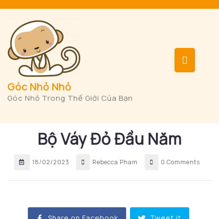
Skip
to
content
Op
But
Góc Nhỏ Nhỏ
Góc Nhỏ Trong Thế Giới Của Bạn
Bộ Váy Đỏ Đầu Năm
18/02/2023
Rebecca Pham
0 Comments
Share on Facebook
Tweet it