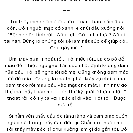
——
Tôi thấy mình nằm ở đâu đó. Toàn thân ê ẩm đau
đớn. Có 1 người mặc đồ xanh lè chúi đầu xuống nói:
“Bệnh nhân tỉnh rồi… Cô gì ơi… Cô tỉnh chưa? Cô bị
tai nạn. Đừng lo chúng tôi sẽ làm hết sức để giúp cô…
Cho gây mê…”
Ưm. May quá. Thoát rồi… Tôi hiểu rồi… Là do bộ đồ
màu đỏ. Thiệt ngu ghê. Lần sau nhất định không dám
nữa đâu. Tôi sẽ nghe lời bố mẹ. Cũng không dám mặc
đồ đỏ nữa… Chúng là ma thì phải. Mấy vụ như bị ma
bám theo rồi mau báu vào mặt che mắt. Hình như do
thế mà thấy toàn ma, toàn thứ kỳ quái. Nhưng giờ tôi
thoát rồi. có 1 y tá với 1 bác sĩ đi vào. Tốt rồi… Được
cứu rồi.
Tôi nằm yên thấy đầu óc lâng lâng và cảm giác buồn
ngủ chứ không thấy đau đớn gì. Chắc do thuốc mê…
Tôi thấy mấy bác sĩ chúi xuống làm gì đó gần tôi. Cô