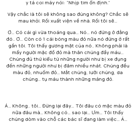
y tá coi máy nói: “Nhịp tim ổn định.”
Vậy chắc là tôi sẽ không sao đúng không? Chắc sẽ
mau khỏi. Rồi xuất viện về nhà. Rồi tôi sẽ…
Ơ… Có cái gì vừa thoáng qua… Nó… nó đứng ở đằng
đó.. Ơ… Còn có 1 cái bóng màu đỏ nữa nó đứng ở rất
gần tôi. Tôi thấy gương mặt của nó.. Không phải là
mấy người mặc đồ đỏ mà thân chúng đầy máu…
Chúng đủ thứ kiểu từ những người như bị xe đụng
đến những người như bị đâm nhiều nhát. Chúng đều
màu đỏ, nhuốm đỏ… Mắt chúng, lưỡi chúng, da
chúng… tụ máu thành những mảng đỏ.
Á… Không.. tôi… Đừng lại đây… Tôi đâu có mặc màu đỏ
nữa đâu mà… Không có… sao lại… Ưm… Tôi thấy
chúng dòm vào chỗ các bác sĩ đang làm việc… Á…