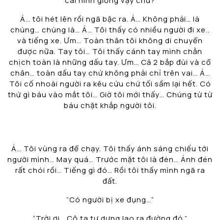
cái hình giống vậy chứ?
Á… tôi hét lên rồi ngã bậc ra. Á… Không phải… là
chúng… chúng là… Á… Tôi thấy có nhiều người đi xe..
và tiếng xe. Ưm… Toàn thân tôi không di chuyển
được nữa. Tay tôi… Tôi thấy cánh tay mình chằn
chịch toàn là những dấu tay. Ưm… Cả 2 bắp đùi và cổ
chân… toàn dấu tay chứ không phải chỉ trên vai… Á…
Tôi cố nhoài người ra kêu cứu chứ tối sầm lại hết. Có
thứ gì báu vào mắt tôi… Giờ tôi mới thấy… Chúng từ từ
báu chặt khắp người tôi.
Á… Tôi vùng ra để chạy. Tôi thấy ánh sáng chiếu tới
người mình… May quá… Trước mặt tôi là đèn… Ánh đén
rất chói rồi… Tiếng gì đó… Rồi tôi thấy mình ngã ra
đất.
“Có người bị xe đụng…”
“Trời ơi… Cô ta tự dưng lao ra đường đó.”