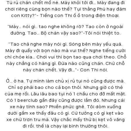
Tú rủ chán chết mồ nè. Mày khỏi tới đi… Mày đang đi
chơi riêng cùng bọn nào thế? Tụi thằng Phú hay đám
con Kitty?”- Tiếng con Thi ồ ồ trong điện thoại.
“Mày… nói gì.. tao nghe không rõ? Tao còn ở ngoài
đường. Tao… Bộ chán vậy sao?”-Tôi nói thiệt to.
“Tao chả nghe mày nói gì. Sóng bên mày yếu quá.
Mày đi quẩy với bọn nào mà vui thế? Nghe tiếng cười
chí chóe kìa… Chơi vui thì bọn tao qua chơi theo. Chỗ
này chẳng có hàng gì. Đứa nào cũng chán. Chứ chỗ
này chán chết. Vậy đi…”- Con Thi nói.
Ờ… ờ ha. Tự mình làm chủ xị rủ tụi nó cũng được mà.
Chỉ sợ phải bao cho cả bọn thôi. Nhưng giờ có thẻ
của mẹ rồi. Lâu lâu bao tụi nó 1 chầu cho đỡ mất mặt.
Có 1 beerclub gần đây cũng được lắm đó. Nhưng cái
xe này tính sao? Phiền phức ghê. Tôi dòm xuống
dưới gầm xe thấy đâu có gì. Cứ tưởng có gì kẹt vào
xe chứ trơn tru mà. Vậy chắc mấy thứ bị kẹt vô văng
đi rồi. thế là chạy lại bình thường thôi.