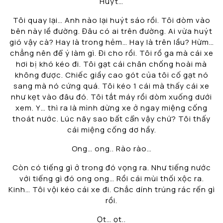
Huýt…
Tôi quay lại… Anh nào lại huýt sáo rồi. Tôi dòm vào
bên này lề đường. Đâu có ai trên đường. Ai vừa huýt
gió vậy cà? Hay là trong hẻm… Hay là trên lầu? Hừm…
chẳng nên để ý làm gì. Đi cho rồi. Tôi rồ ga mà cái xe
hơi bị khó kéo đi. Tôi gạt cái chân chống hoài mà
không được. Chiếc giầy cao gót của tôi cố gạt nó
sang mà nó cứng quá. Tôi kéo 1 cái mà thấy cái xe
như kẹt vào đâu đó. Tôi tắt máy rồi dòm xuống dưới
xem. Y… thì ra là mình dừng xe ở ngay miệng cống
thoát nước. Lúc nãy sao bất cẩn vậy chứ? Tôi thấy
cái miệng cống dơ hầy.
Ong… ong.. Rào rào…
Còn có tiếng gì ở trong đó vọng ra. Như tiếng nước
với tiếng gì đó ong ong… Rồi cái mùi thối xộc ra.
Kinh… Tôi vội kéo cái xe đi. Chắc dính trúng rác rến gì
rồi.
Ọt… ọt..