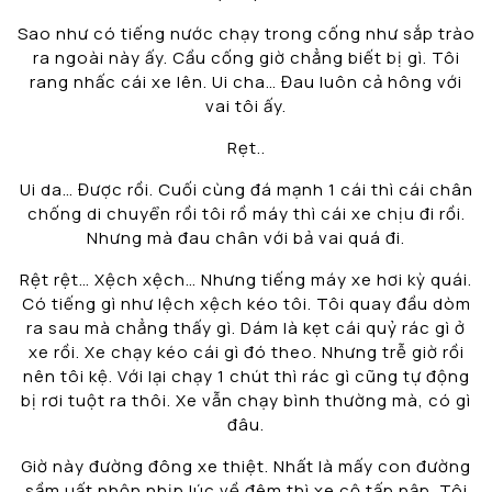
Sao như có tiếng nước chạy trong cống như sắp trào
ra ngoài này ấy. Cầu cống giờ chẳng biết bị gì. Tôi
rang nhấc cái xe lên. Ui cha… Đau luôn cả hông với
vai tôi ấy.
Rẹt..
Ui da… Được rồi. Cuối cùng đá mạnh 1 cái thì cái chân
chống di chuyển rồi tôi rồ máy thì cái xe chịu đi rồi.
Nhưng mà đau chân với bả vai quá đi.
Rệt rệt… Xệch xệch… Nhưng tiếng máy xe hơi kỳ quái.
Có tiếng gì như lệch xệch kéo tôi. Tôi quay đầu dòm
ra sau mà chẳng thấy gì. Dám là kẹt cái quỷ rác gì ở
xe rồi. Xe chạy kéo cái gì đó theo. Nhưng trễ giờ rồi
nên tôi kệ. Với lại chạy 1 chút thì rác gì cũng tự động
bị rơi tuột ra thôi. Xe vẫn chạy bình thường mà, có gì
đâu.
Giờ này đường đông xe thiệt. Nhất là mấy con đường
sầm uất nhộn nhịp lúc về đêm thì xe cộ tấp nập. Tôi