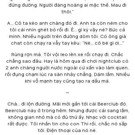
đứng đường. Người đàng hoàng ai mặc thế. Mau đi
thôi.”
A… Cô ta kéo anh chàng đó đi. Anh ta còn ném cho
tôi cái nhìn ghét bỏ rồi đi. Ê… gì kỳ vậy nè? Bức cả
mình. Nhiều người trên đường dòm tôi. Có ông già
chat còn chạy ra vẫy tay kêu: “Nè… cô bé gì ơi…”
Rùng rợn mà. Tôi vội leo lên xe rồi chạy đi. Chắc
chẳng sao đâu. Hay là hôm qua đi chơi nightclub có
2 anh chàng người nước ngoài cứ xấn vào làm quen,
rồi đụng chạm lúc ra sàn nhảy chẳng. Dám lắm. Nhiều
khi vỗ mạnh tay cũng tạo ra dấu mà.
—
Chà… đi lộn đường. Mãi mới gần tới cái Beerclub đó.
Beerclub này ở trong hẻm. Nhưng được cái sang lắm,
không gian nhỏ mà có đủ thứ ấy. Nhạc với cocktail
rất được. Tôi nhắn tin cho con Thi rồi, chắc nó sắp
tới. Điện thoại của nó nè.