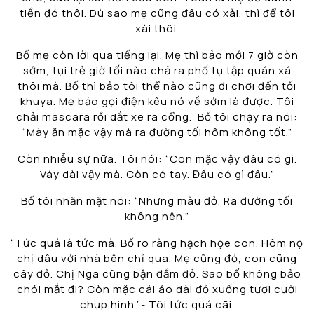
tiền đó thôi. Dù sao mẹ cũng đâu có xài, thì để tôi
xài thôi.
Bố mẹ còn lời qua tiếng lại. Mẹ thì bảo mới 7 giờ còn
sớm, tụi trẻ giờ tối nào chả ra phố tụ tập quán xá
thôi mà. Bố thì bảo tôi thể nào cũng đi chơi đến tối
khuya. Mẹ bảo gọi điện kêu nó về sớm là được. Tôi
chải mascara rồi dắt xe ra cổng. Bố tôi chạy ra nói:
“Mày ăn mặc vậy mà ra đường tối hôm không tốt.”
Còn nhiễu sự nữa. Tôi nói: “Con mặc vậy đâu có gì.
Váy dài vậy mà. Còn có tay. Đâu có gì đâu.”
Bố tôi nhăn mặt nói: “Nhưng màu đỏ. Ra đường tối
không nên.”
“Tức quá là tức mà. Bố rõ ràng hạch họe con. Hôm nọ
chị dâu với nhà bên chỉ qua. Mẹ cũng đỏ, con cũng
cây đỏ. Chị Nga cũng bận đầm đỏ. Sao bố không bảo
chói mắt đi? Còn mặc cái áo dài đỏ xuống tươi cười
chụp hình.”- Tôi tức quá cãi.