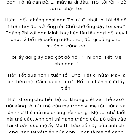
con. Tôi là cán bộ. Ê.. mày lại đi đâu. Trời tối rồi.”- Bố
tôi ra chặn tôi.
Hứm… nếu chẳng phải con Thi rủ đi chơi thì tôi đã cãi
1 trận tay đôi với ổng rồi. Chứ chờ ổng dạy tôi sao?
Thằng Phi với con Minh hay bảo lâu lâu phải nổi dậy 1
chút là bố mẹ xuống nước thôi, đòi gì cũng cho,
muốn gì cũng có.
Tôi lấy đôi giầy cao gót đỏ nói: “Thì chơi Tết. Mẹ…
cho con…”
“Hả? Tết qua hơn 1 tuần rồi. Chơi Tết gì nữa? Mày lại
xin tiền mẹ. Cấm bà cho nó.”- Bố tôi chặn mẹ đi lấy
tiền.
Hứ… không cho tiền bộ tôi không biết xài thẻ sao?
Hồi sáng tôi rút thẻ của mẹ trong ví mẹ rồi. Cũng vài
lần như thế mà mẹ chẳng hỏi han gì. Mẹ tôi chả biết
xài thẻ đâu. Anh chị thì hàng tháng đều bỏ tiền vào
tài khoản của mẹ ấy. Mẹ thì bảo tiền ấy của anh chị
cho, sao lại xài tiền của con. Toàn là mẹ để dành