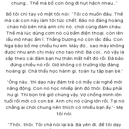
chung… Thế mà bố con ông đi hụt hặch nhau…”
Bố tôi chỉ tay vô mặt tôi nói: “Tôi có muốn đâu. Thế
mà cái con này làm tôi tức chết. Bảo nó đàng hoàng,
chào hỏi bên nhà anh chị nó, chơi cùng đám cháu.
Thế mà lúc dùng cơm nó cứ bấm điện thoại, còn lên
lầu mở nhạc ầm ĩ. Thằng Dương nó còn lắc đầu. Con
Nga bảo bố mẹ chiều hư em. Mày đó… sao mày không
được như anh chị mày cho tao nhờ. Bà coi… nó vậy là
sắp theo cái đám bạn hư thân mất nết đó rồi. Đã bảo
đừng chiều nó rồi. Giờ không có trường lớp đàng
hoàng gì. Chả thấy học hành gì, toàn tụ tập bạn bè.”
“Ông này.. thì dạo này đám trẻ có mấy cái nghề mới
năng động. Con nó học nhiếp ảnh đó thôi. Đâu phải
hư gì. Thì bọn trẻ giờ chúng vậy. Vợ chồng mình lớn
tuổi rồi mới có con bé. Anh chị nó cũng lớn rồi. Tại nó
chẳng ai chơi chung nên thích có nhiều bạn ấy.”- Mẹ
tôi nói.
“Thôi.. thôi. Tôi chả nói lại bà. Bà yên đi, để tôi dạy