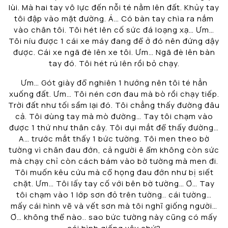
lùi. Mà hai tay vô lực đến nỗi té nằm lên đất. Khủy tay
tôi đập vào mặt đường. Á… Có bàn tay chìa ra nắm
vào chân tôi. Tôi hét lên cố sức đá loạng xạ… Ưm…
Tôi níu được 1 cái xe máy đang để ở đó nên đứng dậy
được. Cái xe ngã đè lên xe tôi. Ưm… Ngã đè lên bàn
tay đó. Tôi hét rú lên rồi bỏ chạy.
Ưm… Gót giày đổ nghiên 1 hướng nên tôi té hẳn
xuống đất. Ưm… Tôi nén cơn đau mà bò rồi chạy tiếp.
Trời đất như tối sầm lại đó. Tôi chẳng thấy đường đâu
cả. Tôi dùng tay mà mò đường… Tay tôi chạm vào
được 1 thứ như thân cây. Tôi dụi mắt để thấy đường…
A… trước mắt thấy 1 bức tường. Tôi men theo bờ
tường vì chân đau đớn, cả người ê ẩm không còn sức
mà chạy chỉ còn cách bám vào bờ tường mà men đi.
Tôi muốn kêu cứu mà cổ họng đau đớn như bị siết
chặt. Ưm… Tôi lấy tay cố với bên bờ tường… Ơ… Tay
tôi chạm vào 1 lớp sơn đỏ trên tường.. cái tường…
mấy cái hình vẽ và vết sơn mà tôi nghĩ giống người…
Ơ… không thể nào.. sao bức tường này cũng có mấy