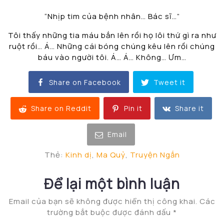
“Nhịp tim của bệnh nhân… Bác sĩ…”
Tôi thấy những tia máu bắn lên rồi họ lôi thứ gì ra như
ruột rồi… Á… Những cái bóng chúng kêu lên rồi chúng
báu vào người tôi. Á… Á… Không… Ưm…
Share on Facebook
Tweet it
Share on Reddit
Pin it
Share it
Email
Thẻ:
Kinh dị
,
Ma Quỷ
,
Truyện Ngắn
Để lại một bình luận
Email của bạn sẽ không được hiển thị công khai.
Các
trường bắt buộc được đánh dấu
*