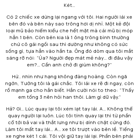
Két…
Có 2 chiếc xe dừng lại ngang với tôi. Hai người lái xe
bên đó và bên này sao trông hơi dị nhỉ. Một kẻ đội
loại mũ bảo hiểm kiểu che hết mặt mà cái mũ bị móp
hẳn 1 bên. Còn bên kia là 1 ông trông bình thường
chứ cô gái ngồi sau thì dường như không có sức
sống gì, tựa hẳn vào hắn ta. Ông đó dòm qua tôi mắt
sáng rỡ nói: “Ủa? Người đẹp mát mẻ này… đi đâu vậy
em?… Cần anh chở đi giùm không?”
Hứ.. nhìn như hạng không đàng hoàng. Còn ngã
ngớn, Tưởng tôi là gái chắc. Tôi lái xe rẽ đi ngay, còn
rồ mạnh ga cho hắn biết. Hắn cười nói to theo: “Thấy
em tống 3 nên hỏi han thôi. Làm gì dữ vậy.”
Hả? Gì… Lúc quay lại tôi xém lạt tay lái. A… Không thể
quay người lại luôn. Lúc tôi tính quay lại thì từ phần
cổ tới bả vai và thắt lưng như bị dính chặt cứng đó.
Làm tôi mất tay lái… A… xe tôi trượt vào bên lề. Tiếng
xe nghe két 1 cái. Tôi vội giữ tay lái lại. Phần bên phải