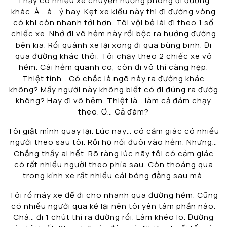
Thấy có nhiều xe chuyển hướng phóng đi đường
khác. À… à… ý hay. Kẹt xe kiểu này thì đi đường vòng
có khi còn nhanh tới hơn. Tôi vội bẻ lái đi theo 1 số
chiếc xe. Nhớ đi vô hẻm này rồi bộc ra hướng đường
bên kia. Rồi quành xe lại xong đi qua bùng binh. Đi
qua đường khác thôi. Tôi chạy theo 2 chiếc xe vô
hẻm. Cái hẻm quanh co, còn đi vô thì càng hẹp.
Thiệt tình… Có chắc là ngõ này ra đường khác
không? Mấy người này không biết có đi đúng ra đườg
không? Hay đi vô hẻm. Thiệt là… làm cả đám chạy
theo. Ơ… Cả đám?
Tôi giật mình quay lại. Lúc nãy… có cảm giác có nhiều
người theo sau tôi. Rồi họ nối đuôi vào hẻm. Nhưng…
Chẳng thấy ai hết. Rõ ràng lúc nãy tôi có cảm giác
có rất nhiều người theo phía sau. Còn thoáng qua
trong kính xe rất nhiều cái bóng đằng sau mà.
Tôi rồ máy xe để đi cho nhanh qua đường hẻm. Cũng
có nhiều người qua kẻ lại nên tôi yên tâm phần nào.
Chà… đi 1 chút thì ra đường rồi. Làm khéo lo. Đường