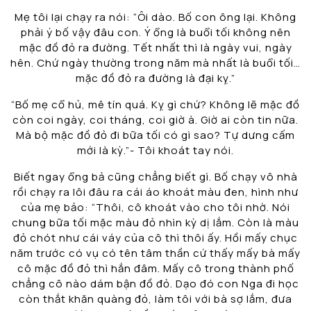
Mẹ tôi lại chạy ra nói: “Ôi dào. Bố con ông lại. Không
phải ý bố vậy đâu con. Ý ổng là buổi tối không nên
mặc đồ đỏ ra đường. Tết nhất thì là ngày vui, ngày
hên. Chứ ngày thường trong năm mà nhất là buổi tối…
mặc đồ đỏ ra đường là đại kỵ.”
“Bố mẹ cổ hủ, mê tín quá. Kỵ gì chứ? Không lẽ mặc đồ
còn coi ngày, coi tháng, coi giờ à. Giờ ai còn tin nữa.
Mà bộ mặc đồ đỏ đi bữa tối có gì sao? Tự dưng cấm
mới là kỳ.”- Tôi khoát tay nói.
Biết ngay ổng bả cũng chẳng biết gì. Bố chạy vô nhà
rồi chạy ra lôi đâu ra cái áo khoát màu đen, hình như
của mẹ bảo: “Thôi, cô khoát vào cho tôi nhờ. Nói
chung bữa tối mặc màu đỏ nhìn kỳ dị lắm. Còn là màu
đỏ chót như cái váy của cô thì thôi ấy. Hồi mấy chục
năm trước có vụ có tên tâm thần cứ thấy mấy bà mấy
cô mặc đồ đỏ thì hắn đâm. Mấy cô trong thành phố
chẳng cô nào dám bận đồ đỏ. Dạo đó con Nga đi học
còn thắt khăn quàng đỏ, làm tôi với bà sợ lắm, đưa