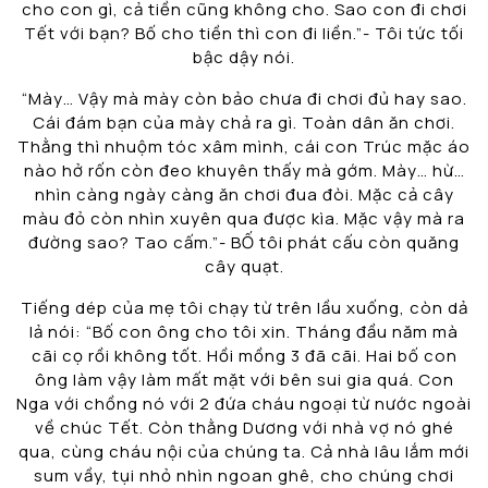
cho con gì, cả tiền cũng không cho. Sao con đi chơi
Tết với bạn? Bố cho tiền thì con đi liền.”- Tôi tức tối
bậc dậy nói.
“Mày… Vậy mà mày còn bảo chưa đi chơi đủ hay sao.
Cái đám bạn của mày chả ra gì. Toàn dân ăn chơi.
Thằng thì nhuộm tóc xâm mình, cái con Trúc mặc áo
nào hở rốn còn đeo khuyên thấy mà gớm. Mày… hừ…
nhìn càng ngày càng ăn chơi đua đòi. Mặc cả cây
màu đỏ còn nhìn xuyên qua được kìa. Mặc vậy mà ra
đường sao? Tao cấm.”- BỐ tôi phát cấu còn quăng
cây quạt.
Tiếng dép của mẹ tôi chạy từ trên lầu xuống, còn dả
lả nói: “Bố con ông cho tôi xin. Tháng đầu năm mà
cãi cọ rồi không tốt. Hồi mồng 3 đã cãi. Hai bố con
ông làm vậy làm mất mặt với bên sui gia quá. Con
Nga với chồng nó với 2 đứa cháu ngoại từ nước ngoài
về chúc Tết. Còn thằng Dương với nhà vợ nó ghé
qua, cùng cháu nội của chúng ta. Cả nhà lâu lắm mới
sum vầy, tụi nhỏ nhìn ngoan ghê, cho chúng chơi