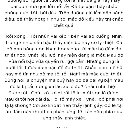
đường sợ người ta tưởng tôi là mấy bà già hay mấy
cái con nhà quê lỗi mốt ấy. Để tụi bạn thấy chắc
chúng cười tôi thúi đầu. Trên đường giờ lắm dân sành
điệu, để thấy hotgirl như tôi mặc đồ kiểu này thì chắc
chết quá.
Rồi xong… Tôi nhún vai kéo 1 bên vai áo xuống. Nhìn
trong kính chiếu hậu thấy diện bộ này có lý thiệt. Cả
cô bán hàng còn khen body của tôi mặc bộ đầm đỏ
thiệt hợp. Chất liệu lưới này hiện đang là mốt. Màu đỏ
vừa nổi bậc vừa quyến rũ, gợi cảm. Nhưng đúng là
buổi tối ít đứa dám bận đồ đỏ thiệt. Chắc là do cổ hũ
hay mê tín như bố mẹ tôi rồi. Nghĩ mà mắc cười thiệt.
Đừng nói là chuyện ma quỷ hay do ba cái vụ bận màu
đỏ là bị tấn công xa lắc xa lơ đó? Nhảm nhí thiệt.
Được rồi… Chút vô toilet rồi tô lại môi son là được.
Mau đi tới nơi cái đã. Tôi rồ máy xe… Chà… có phải hơi
lạ lạ không? Cỡi áo khoát nên thấy lạnh gáy. Có lẽ tại
áo đầm này khoét cả phần lưng để trần nên phía sau
lưng thấy lạnh thiệt.