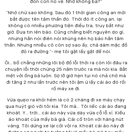
đón con nó về. Nhớ không bà?”
“Nhớ chứ sao không. Sau đó 1 thời gian công an mới
bắt được tên tâm thần đó. Thời đó ít công an, lại
không có nhiều phương tiện điều tra, truy bắt như
giờ. Đưa tin lên báo. Cũng chẳng biết nguyên do gì,
nhưng hắn nói điên nói khùng nên họ bảo hắn tâm
thần. Nhưng nhiều cô còn sợ sao ấy, chả dám mặc đồ
đỏ ra đường.”- mẹ tôi gật lấy gật để nói.
Ôi… bố chẳng những lôi bộ đồ lỗi thời ra còn lôi đâu ra
chuyện lỗi thời chừng 25 năm trước ra mà nói kìa. Bắt
mệt với ổng bả luôn. Sợ lỡ giờ hẹn tụi nó chả chờ mà
đi tăng 2 như lần trước nên tôi ậm ừ lấy cái áo đó rồi
rồ máy xe đi.
Vừa quẹo ra khỏi hẻm là có 2 chàng đi xe máy chạy
qua huýt gió với tôi kìa. Tôi mà… Tôi liếc cái áo đang
khoát. Y… trời… cái áo này vừa dày vừa cỗ lỗ xỉ. Kiểu
áo khoát của mấy bà già. Cái cổ tròn với hàng nút
vàng. Tôi dừng xe lại cởi vội ra. Khoát cái áo này đi