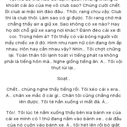
khoát cái áo của mẹ vô club sao? Chúng cười chết.
Đi club ai mặc kín đáo đâu.. Thôi, rang chịu vậy. Club
thì là club thôi. Làm sao có gì được. Tôi rang chờ mà
chẳng thấy air a giữ xe. Sao không có xe nào? Hay
họ dời chỗ giữ xe sang nơi khác? Đành đèo cái xe đi
coi. Trong hẻm à? Tôi thấy có vài bóng người với
mấy chiếc xe ở đó. Hình như nam nữ còn đang ôm ấp
nhau. Hôn hay cắn nhau vậy? Nhìn… Tôi chợt chững
lại. Toàn thân tôi lạnh toát vì tiếng phát ra không
phải là tiếng hôn mà… Nghe giống tiếng ăn. A… Tôi vội
thụt lùi lại…
Soạt..
Chết… chúng nghe thấy tiếng rồi. Tôi kéo cái x era…
A… chân xe mắc ở cái gì… Chân tôi cũng chẳng nhấc
lên được. Tôi té hẳn xuống vì mất đà. Á…
Tôi/. Tôi lúc té nằm xuống thấy bên kia bánh xe của
cái xe mình có 1 thứ đang nắm vào bánh xe… cái đầu
của nó cuộn vào bánh xe. Á… tôi hét lên rồi bò giật