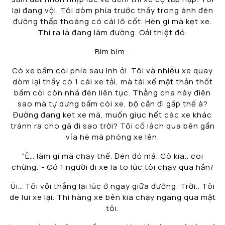
lại đang vội. Tôi dòm phía trước thấy trong ánh đèn
đường thấp thoáng có cái lô cốt. Hèn gì mà kẹt xe.
Thì ra là đang làm đường. Oải thiệt đó.
Bim bim…
Có xe bấm còi phíe sau inh ỏi. Tôi và nhiều xe quay
dòm lại thấy có 1 cái xe tải, mà tài xế mặt thản thốt
bấm còi còn nhá đèn liên tục. Thằng cha này điên
sao mà tự dưng bấm còi xe, bộ cần đi gấp thế à?
Đường đang kẹt xe mà, muốn giục hết các xe khác
tránh ra cho gã đi sao trời? Tôi cố lách qua bên gần
vỉa hè mà phóng xe lên.
“Ê… làm gì mà chạy thế. Đèn đỏ mà. Cô kia.. coi
chừng.”- Có 1 người đi xe la to lúc tôi chạy qua hắn/
Úi… Tôi vội thắng lại lúc ở ngay giữa đường. Trời.. Tôi
de lui xe lại. Thì hàng xe bên kia chạy ngang qua mặt
tôi.