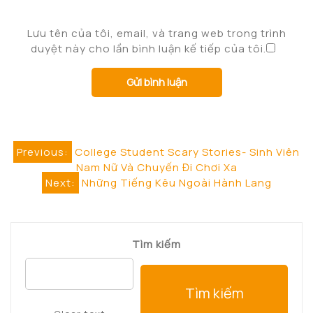
Lưu tên của tôi, email, và trang web trong trình
duyệt này cho lần bình luận kế tiếp của tôi.
Điều
Previous:
College Student Scary Stories- Sinh Viên
Nam Nữ Và Chuyến Đi Chơi Xa
hướng
Next:
Những Tiếng Kêu Ngoài Hành Lang
bài
viết
Tìm kiếm
Tìm kiếm