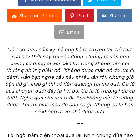
Share on Reddit
Pin it
Share it
Email
Có 1 số điều cấm kỵ mà ông bà ta truyền lại. Dù thời
xưa hay thời nay thì vẫn đúng. Chúng ta vẫn nên
kiêng cữ đừng phạm cấm kỵ. Cũng không nên coi
thường những điều đó. ‘Không được mặc đồ đỏ lúc đi
đêm’. Hẳn bạn nghe câu này nhiều lần rồi. Nhưng giờ
bận đồ gì, màu gì thì có liên quan gì tới ma quỷ. Có lẽ
câu chuyện dưới đây là 1 vị dụ. Có lẽ là trường hợp cá
biệt. Nghe qua cho vui thôi. Bạn không cần tin cũng
được. Tối thì mặc màu đỏ đâu có gì. Nhưng có lẽ bạn
sẽ không đi về nhà được nữa.
—–
Tôi ngồi bấm điện thoại qua lại. Nhìn chung đứa nào