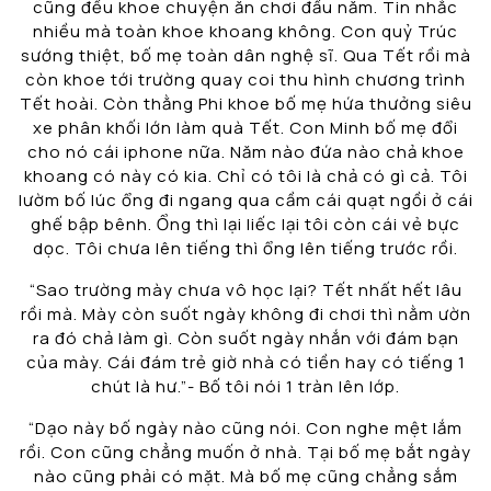
cũng đều khoe chuyện ăn chơi đầu năm. Tin nhắc
nhiều mà toàn khoe khoang không. Con quỷ Trúc
sướng thiệt, bố mẹ toàn dân nghệ sĩ. Qua Tết rồi mà
còn khoe tới trường quay coi thu hình chương trình
Tết hoài. Còn thằng Phi khoe bố mẹ hứa thưởng siêu
xe phân khối lớn làm quà Tết. Con Minh bố mẹ đổi
cho nó cái iphone nữa. Năm nào đứa nào chả khoe
khoang có này có kia. Chỉ có tôi là chả có gì cả. Tôi
lườm bố lúc ổng đi ngang qua cầm cái quạt ngồi ở cái
ghế bập bênh. Ổng thì lại liếc lại tôi còn cái vẻ bực
dọc. Tôi chưa lên tiếng thì ổng lên tiếng trước rồi.
“Sao trường mày chưa vô học lại? Tết nhất hết lâu
rồi mà. Mày còn suốt ngày không đi chơi thì nằm ườn
ra đó chả làm gì. Còn suốt ngày nhắn với đám bạn
của mày. Cái đám trẻ giờ nhà có tiền hay có tiếng 1
chút là hư.”- Bố tôi nói 1 tràn lên lớp.
“Dạo này bố ngày nào cũng nói. Con nghe mệt lắm
rồi. Con cũng chẳng muốn ở nhà. Tại bố mẹ bắt ngày
nào cũng phải có mặt. Mà bố mẹ cũng chẳng sắm