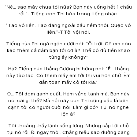
“Nè… sao mày chưa tới nữa? Bọn này uống hết 1 chầu
rồi.”- Tiếng con Thi hòa trong tiếng nhạc.
“Tao vô liền. Tao đang ngoài đầu hẻm thôi. Quẹo vô
liền.”-TTôi vội nói.
Tiếng của Phi ngã ngớn cười nói: “Ôi trời. Cô em còn
kéo thêm cả đám bạn tới cơ à? Thế có đủ tiền khao
từng ấy không?”
Hả? Tiếng của thằng Cường hí hửng nói: “Ê… thằng
này tào lao. Có thêm mấy em tới thì vui hơn chứ. Ẻm
dẫn toàn mấy cô tới kìa.”
Ơ… Tôi dòm qanh quất. Hẻm vắng tanh mà. Bọn này
nói cái gì thế? Mà hồi nãy con Thi cũng bảo là bên
cạnh tôi có người cười nói. Làm gì có? Tụi nó nghe
lộn à?
Tôi thoáng thấy lạnh sống lưng. Nhưng sắp tới chỗ
tụi nó rồi. Đi ngay thôi. Chẳng hiểu sao đường càng