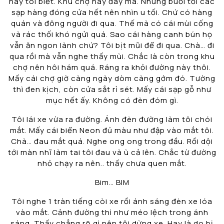
này tôi biết. Khu chợ này đây mà. Nhưng buổi tối các
sạp hàng đóng cửa hết nên nhìn u tối. Chứ có hàng
quán và đông người đi qua. Thế mà có cái mùi cống
và rác thối khó ngửi quá. Sao cái hàng canh bún họ
vẫn ăn ngon lành chứ? Tôi bịt mũi để đi qua. Chà… đi
qua rồi mà vẫn nghe thấy mùi. Chắc là còn trong khu
chợ nên hôi hám quá. Ráng ra khỏi đường này thôi.
Mấy cái chợ giờ càng ngày dòm càng gớm đó. Tường
thì đen kịch, còn cửa sắt rỉ sét. Mấy cái sạp gỗ như
mục hết ấy. Không có đèn đóm gì.
Tôi lái xe vừa ra đường. Ánh đèn đường làm tôi chói
mắt. Mấy cái biển Neon đủ màu như đập vào mắt tôi.
Chà… đau mắt quá. Nghe ong ong trong đầu. Rồi dội
tới màn nhĩ làm tai tôi đau và ù cả lên. Chắc từ đường
nhỏ chạy ra nên.. thấy chưa quen mắt.
Bim… BIM
Tôi nghe 1 tràn tiếng còi xe rồi ánh sáng đèn xe lóa
vào mắt. Cảnh đường thì như méo lệch trong ánh
sáng. Thấy chẳng rõ gì nên tôi dừng xe. Hay là do bị