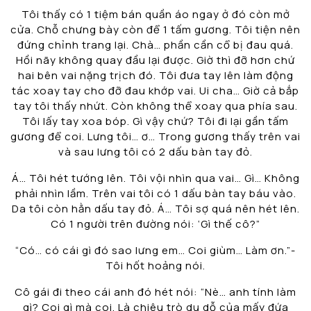
Tôi thấy có 1 tiệm bán quần áo ngay ở đó còn mở
cửa. Chỗ chưng bày còn để 1 tấm gương. Tôi tiện nên
đứng chỉnh trang lại. Chà… phần cần cổ bị đau quá.
Hồi nãy không quay đầu lại được. Giờ thì đỡ hơn chứ
hai bên vai nặng trịch đó. Tôi đưa tay lên làm động
tác xoay tay cho đỡ đau khớp vai. Ui cha… Giờ cả bắp
tay tôi thấy nhứt. Còn không thể xoay qua phía sau.
Tôi lấy tay xoa bóp. Gì vậy chứ? Tôi đi lại gần tấm
gương để coi. Lưng tôi… ơ… Trong gương thấy trên vai
và sau lưng tôi có 2 dấu bàn tay đỏ.
Á… Tôi hét tướng lên. Tôi vội nhìn qua vai… Gì… Không
phải nhìn lầm. Trên vai tôi có 1 dấu bàn tay báu vào.
Da tôi còn hằn dấu tay đỏ. Á… Tôi sợ quá nên hét lên.
Có 1 người trên đường nói: ‘Gì thế cô?”
“Có… có cái gì đó sao lưng em… Coi giùm… Làm ơn.”-
Tôi hốt hoảng nói.
Cô gái đi theo cái anh đó hét nói: “Nè… anh tính làm
gì? Coi gì mà coi. Là chiêu trò dụ dỗ của mấy đứa