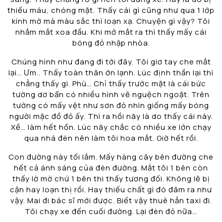
thiếu máu, chóng mặt. Thấy cái gì cũng như qua 1 lớp
kính mờ mà màu sắc thì loạn xạ. Chuyện gì vậy? Tôi
nhắm mắt xoa đầu. Khi mở mắt ra thì thấy mấy cái
bóng đỏ nhập nhòa.
Chúng hình như đang đi tới đây. Tôi giơ tay che mắt
lại… Ưm.. Thấy toàn thân ớn lạnh. Lúc định thần lại thì
chẳng thấy gì. Phù… Chỉ thấy trước mặt là cái bức
tường dơ bẩn có nhiều hình vẽ nguệch ngoặt. Trên
tường có mấy vệt như sơn đỏ nhìn giống mấy bóng
người mặc đồ đỏ ấy. Thì ra hồi nãy là do thấy cái này.
Xề… làm hết hồn. Lúc nãy chắc có nhiều xe lớn chạy
qua nhá đèn nên làm tôi hoa mắt. Giờ hết rồi.
Con đường này tối lắm. Mấy hàng cây bên đường che
hết cả ánh sáng của đèn đường. Mắt tôi 1 bên còn
thấy lờ mờ chứ 1 bên thì thấy tương đối. Không lẽ bị
cận hay loạn thị rồi. Hay thiếu chất gì đó đâm ra như
vậy. Mai đi bác sĩ mới được. Biết vậy thuê hẳn taxi đi.
Tôi chạy xe đến cuối đường. Lại đèn đỏ nữa…