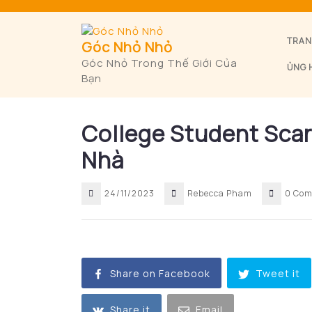
Skip
to
content
TRAN
Góc Nhỏ Nhỏ
Góc Nhỏ Trong Thế Giới Của
ỦNG 
Bạn
College Student Scar
Nhà
24/11/2023
Rebecca Pham
0 Co
Share on Facebook
Tweet it
Share it
Email