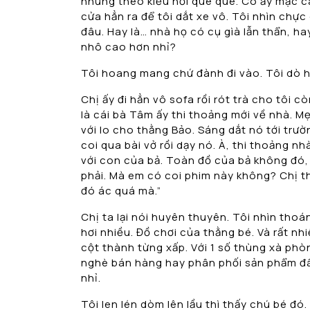
nhưng theo kiểu hơi quê quê. Cô ấy mặc c
cửa hẳn ra để tôi dắt xe vô. Tôi nhìn chự
đâu. Hay là… nhà họ có cụ gìà lẫn thẩn, h
nhô cao hơn nhỉ?
Tôi hoang mang chứ đành đi vào. Tôi dò hỏ
Chị ấy đi hẳn vô sofa rồi rót trà cho tôi cò
là cái bà Tâm ấy thi thoảng mới về nhà. Mẹ
với lo cho thằng Bảo. Sáng dắt nó tới trườ
coi qua bài vở rồi dạy nó. À, thi thoảng n
với con của bả. Toàn đồ của bả không đó,
phải. Mà em có coi phim này không? Chị t
đó ác quá mà.”
Chị ta lại nói huyên thuyên. Tôi nhìn tho
hơi nhiều. Đồ chơi của thằng bé. Và rất nh
cột thành từng xấp. Với 1 số thùng xà phò
nghè bán hàng hay phân phối sản phẩm đây.
nhỉ.
Tôi len lén dòm lên lầu thì thấy chú bé đ