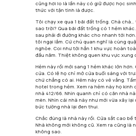
cũng hơi lo là lần này có giữ được học si
thức với tận tình là được.
Tôi chạy xe qua 1 bãi đất trống. Chà chà…
sao trời? Qua bãi đất trống có 1 hẻm khác
sau phải đi đường khác cho nhanh tới hơn.
tôi ngại lắm. Cứ chủ quan nghĩ là cùng qu
nghòe. Coi như tới hẳn 1 khu vực hoàn toà
đầu năm. Thiệt không quen khu vực xung 
Hẻm này rồi mới sang 1 hẻm khác lớn hơn. 
cửa. Có lẽ họ chỉ mở cửa buổi sáng với trư
chứ chẳng có ai. Hẻm này có vẻ vắng. Tầm 
hotel trong hẻm. Xem ra hẻm này họ kinh 
nhà 412/66. Nhìn quanh chỉ có căn nhà này
mèn. Nhìn cái nhà này như mới vừa xây lại
bức tường nhà lại đen thui.
Chắc đúng là nhà này rồi. Cửa sắt cao bề t
Nhà không mới không cũ. Xem ra cũng là nh
không sao.