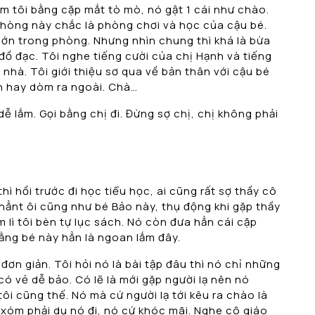
m tôi bằng cặp mắt tò mò, nó gật 1 cái như chào.
. Phòng này chắc là phòng chơi và học của cậu bé.
t lớn trong phòng. Nhưng nhìn chung thì khá là bừa
đồ đạc. Tôi nghe tiếng cười của chị Hạnh và tiếng
 nhà. Tôi giới thiệu sơ qua về bản thân với cậu bé
òn hay dòm ra ngoài. Chà…
ễ lắm. Gọi bằng chị đi. Đừng sợ chị, chị không phải
hì hồi trước đi học tiểu học, ai cũng rất sợ thầy cô
ỏ hẳnt ôi cũng như bé Bảo này, thụ động khi gặp thầy
m lì tôi bèn tự lục sách. Nó còn đưa hẳn cái cặp
hằng bé này hẳn là ngoan lắm đây.
đơn giản. Tôi hỏi nó là bài tập đâu thì nó chỉ những
có vẻ dễ bảo. Có lẽ là mới gặp người lạ nên nó
i cũng thế. Nó mà cứ người lạ tới kêu ra chào là
ả xóm phải dụ nó đi, nó cứ khóc mãi. Nghe cô giáo