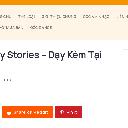
G CHỦ
THỂ LOẠI
GIỚI THIỆU CHUNG
GÓC ÂM NHẠC
LIÊN 
HỘ/MUA BÁN
GÓC DANCE
y Stories – Dạy Kèm Tại
mments
Share on Reddit
Pin it