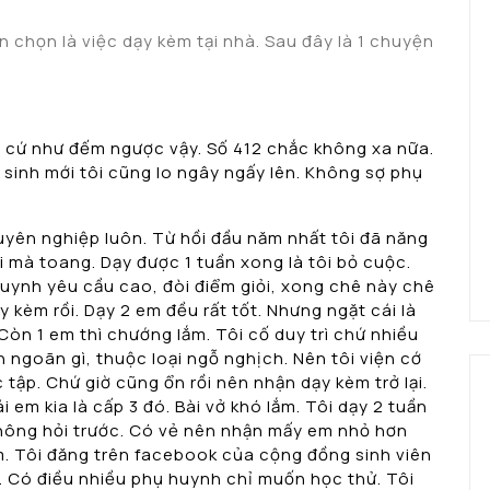
 chọn là việc dạy kèm tại nhà. Sau đây là 1 chuyện
à cứ như đếm ngược vậy. Số 412 chắc không xa nữa.
c sinh mới tôi cũng lo ngây ngấy lên. Không sợ phụ
chuyên nghiệp luôn. Từ hồi đầu năm nhất tôi đã năng
 mà toang. Dạy được 1 tuần xong là tôi bỏ cuộc.
 huynh yêu cầu cao, đòi điểm giỏi, xong chê này chê
y kèm rồi. Dạy 2 em đều rất tốt. Nhưng ngặt cái là
Còn 1 em thì chướng lắm. Tôi cố duy trì chứ nhiều
ngoãn gì, thuộc loại ngỗ nghịch. Nên tôi viện cớ
 tập. Chứ giờ cũng ổn rồi nên nhận dạy kèm trở lại.
i em kia là cấp 3 đó. Bài vở khó lắm. Tôi dạy 2 tuần
 không hỏi trước. Có vẻ nên nhận mấy em nhỏ hơn
m. Tôi đăng trên facebook của cộng đồng sinh viên
c. Có điều nhiều phụ huynh chỉ muốn học thử. Tôi