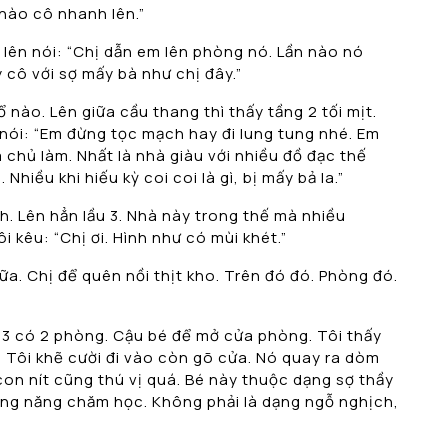
chào cô nhanh lên.”
g lên nói: “Chị dẫn em lên phòng nó. Lần nào nó
 cô với sợ mấy bà như chị đây.”
 nào. Lên giữa cầu thang thì thấy tầng 2 tối mịt.
h nói: “Em đừng tọc mạch hay đi lung tung nhé. Em
 chủ làm. Nhất là nhà giàu với nhiều đồ đạc thế
 Nhiều khi hiếu kỳ coi coi là gì, bị mấy bả la.”
. Lên hẳn lầu 3. Nhà này trong thế mà nhiều
i kêu: “Chị ơi. Hình như có mùi khét.”
ữa. Chị để quên nồi thịt kho. Trên đó đó. Phòng đó.
u 3 có 2 phòng. Cậu bé để mở cửa phòng. Tôi thấy
. Tôi khẽ cười đi vào còn gõ cửa. Nó quay ra dòm
con nít cũng thú vị quá. Bé này thuộc dạng sợ thầy
siêng năng chăm học. Không phải là dạng ngỗ nghịch,