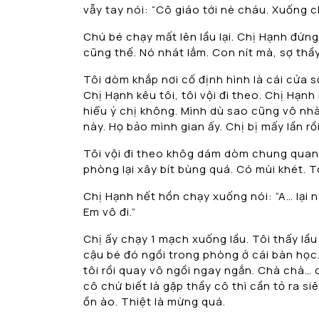
vẫy tay nói: “Cô giáo tới nè cháu. Xuống 
Chú bé chạy mất lên lầu lại. Chị Hạnh đứn
cũng thế. Nó nhát lắm. Con nít mà, sợ thầy
Tôi dòm khắp nơi cố định hình là cái cửa sổ
Chị Hạnh kêu tôi, tôi vội đi theo. Chị Hạn
hiểu ý chị không. Mình dù sao cũng vô nhà
này. Họ bảo mình gian ấy. Chị bị mấy lần rồi.
Tôi vội đi theo khôg dám dòm chung quanh
phòng lại xây bít bùng quá. Có mùi khét. Tô
Chị Hạnh hết hồn chạy xuống nói: “A… lại n
Em vô đi.”
Chị ấy chạy 1 mạch xuống lầu. Tôi thấy lầ
cậu bé đó ngồi trong phòng ở cái bàn học
tôi rồi quay vô ngồi ngay ngắn. Chà chà… 
cô chứ biết là gặp thầy cô thì cần tỏ ra 
ồn ào. Thiệt là mừng quá.