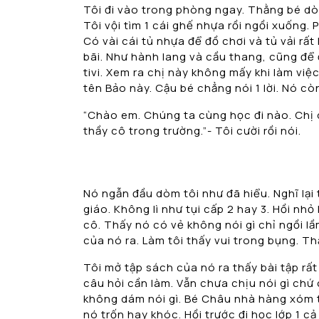
Tôi đi vào trong phòng ngay. Thằng bé dò
Tôi vội tìm 1 cái ghế nhựa rồi ngồi xuống
Có vài cái tủ nhựa để đồ chơi và tủ vải rấ
bãi. Như hành lang và cầu thang, cũng để 
tivi. Xem ra chị này không mấy khi làm việc
tên Bảo này. Cậu bé chẳng nói 1 lời. Nó c
“Chào em. Chúng ta cùng học đi nào. Chị d
thầy cô trong trường.”- Tôi cười rồi nói.
Nó ngẫn đầu dòm tôi như đã hiểu. Nghĩ lại t
giáo. Không lì như tụi cấp 2 hay 3. Hồi nh
cô. Thấy nó có vẻ không nói gì chỉ ngồi lầ
của nó ra. Làm tôi thấy vui trong bụng. T
Tôi mở tập sách của nó ra thấy bài tập rất 
câu hỏi cần làm. Vẫn chưa chịu nói gì chứ 
không dám nói gì. Bé Châu nhà hàng xóm tô
nó trốn hay khóc. Hồi trước đi học lớp 1 c