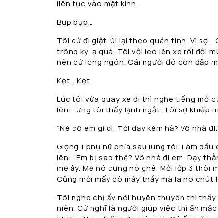
liên tục vào mặt kính.
Bụp bụp…
Tôi cứ đi giật lùi lại theo quán tính. Vì sợ…
trông kỳ lạ quá. Tôi vội leo lên xe rồi độ
nên cứ long ngón. Cái người đó còn đập m
Kẹt… Kẹt…
Lúc tôi vừa quay xe đi thì nghe tiếng mở 
lên. Lưng tôi thấy lạnh ngắt. Tôi sợ khiếp
“Nè cô em gì ơi. Tới dạy kèm hả? Vô nhà đi.
Giọng 1 phụ nữ phía sau lưng tôi. Làm đầu ó
lên: “Em bị sao thế? Vô nhà đi em. Dạy th
mẹ ấy. Mẹ nó cưng nó ghê. Mới lớp 3 thôi 
Cũng mời mấy cô mấy thầy mà la nó chút là
Tôi nghe chị ấy nói huyên thuyên thì thấy t
niên. Cứ nghĩ là người giúp việc thì ăn mặ