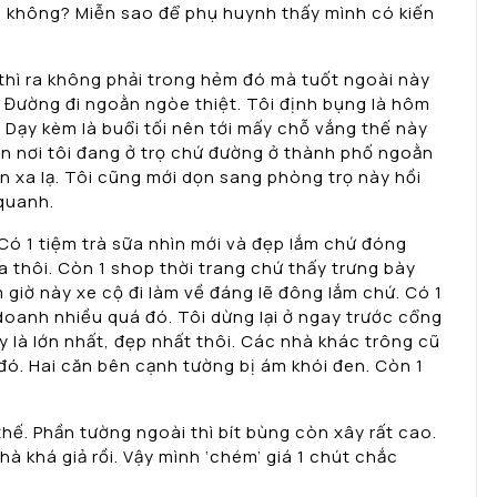
nh không? Miễn sao để phụ huynh thấy mình có kiến
 thì ra không phải trong hẻm đó mà tuốt ngoài này
. Đường đi ngoằn ngòe thiệt. Tôi định bụng là hôm
 Dạy kèm là buổi tối nên tới mấy chỗ vắng thế này
ận nơi tôi đang ở trọ chứ đường ở thành phố ngoằn
n xa lạ. Tôi cũng mới dọn sang phòng trọ này hồi
quanh.
Có 1 tiệm trà sữa nhìn mới và đẹp lắm chứ đóng
a thôi. Còn 1 shop thời trang chứ thấy trưng bày
giờ này xe cộ đi làm về đáng lẽ đông lắm chứ. Có 1
doanh nhiều quá đó. Tôi dừng lại ở ngay trước cổng
 là lớn nhất, đẹp nhất thôi. Các nhà khác trông cũ
 đó. Hai căn bên cạnh tường bị ám khói đen. Còn 1
hế. Phần tường ngoài thì bít bùng còn xây rất cao.
à khá giả rồi. Vậy mình ‘chém’ giá 1 chút chắc