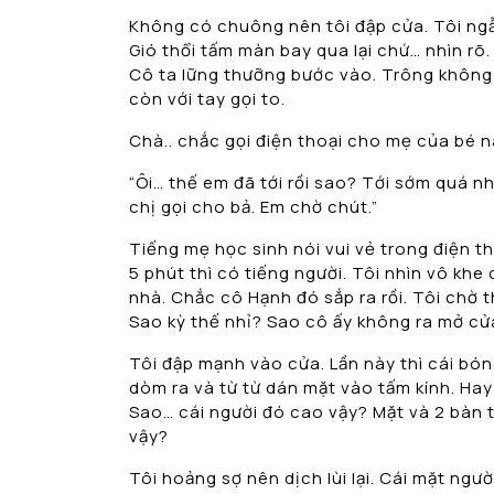
Không có chuông nên tôi đập cửa. Tôi ngẫ
Gió thổi tấm màn bay qua lại chứ… nhìn rõ.
Cô ta lững thưỡng bước vào. Trông không 
còn với tay gọi to.
Chà.. chắc gọi điện thoại cho mẹ của bé nà
“Ôi… thế em đã tới rồi sao? Tới sớm quá nh
chị gọi cho bả. Em chờ chút.”
Tiếng mẹ học sinh nói vui vẻ trong điện t
5 phút thì có tiếng người. Tôi nhìn vô khe
nhà. Chắc cô Hạnh đó sắp ra rồi. Tôi chờ t
Sao kỳ thế nhỉ? Sao cô ấy không ra mở cử
Tôi đập mạnh vào cửa. Lần này thì cái bóng
dòm ra và từ từ dán mặt vào tấm kính. Hay
Sao… cái người đó cao vậy? Mặt và 2 bàn 
vậy?
Tôi hoảng sợ nên dịch lùi lại. Cái mặt ngư