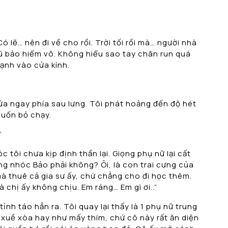
 Có lẽ… nên đi về cho rồi. Trời tối rồi mà… người nhà
i mũ bảo hiểm vô. Không hiểu sao tay chân run quá
ạnh vào cửa kính.
cửa ngay phía sau lưng. Tôi phát hoảng đến độ hét
 muốn bỏ chạy.
”
c tôi chưa kịp định thần lại. Giọng phụ nữ lại cất
ằng nhóc Bảo phải không? Ôi, là con trai cưng của
mà thuê cả gia sư ấy, chứ chẳng cho đi học thêm.
 chị ấy không chịu. Em ráng… Em gì ơi..”
ỉnh táo hẳn ra. Tôi quay lại thấy là 1 phụ nữ trung
c xuề xòa hay như mấy thím, chứ cô này rất ăn diện