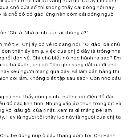
ái quần bó rồi cái áo vàng hoa đỏ. Cô ấy mở cánh
c qua chỗ cửa sổ thì không thấy cái bóng hồi nãy
ay là chỗ đó có gác lửng nên dòm cái bóng người
i: “Chị à. Nhà mình còn ai không ạ?”
n mở tivi. Chị ấy có vẻ lơ đãng nói: “Ôi dào, bà chủ
 đơn thân ấy em ạ. Việc của chị ở đây là trông nhà
ng rồi đón về. Chị chả biết nó học hành ra sao? Em
hà có bà Xuân, chị cô Tâm ghé sang dắt nó đi chơi
 hay kêu người mang qua đây. Bả làm bán hàng thì
hích coi lắm. Không biết tập sau sao? Con nhỏ dâu
áng cả nhà thấy cũng bình thường có điều đồ đạc
iều đồ đạc linh tinh. Những xấp áo thun trong bịt và
ng với dầu gội của Nhật. Xem ra dì thằng bé làm
 Hay là người tôi thấy lúc nãy là người của chị ta
ó. Chú bé đứng núp ở cầu thang dòm tôi. Chị Hạnh