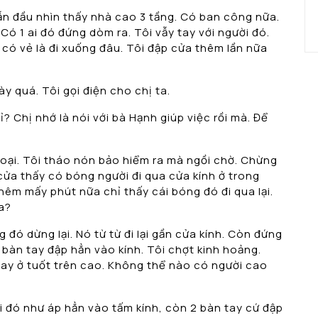
n đầu nhìn thấy nhà cao 3 tầng. Có ban công nữa.
 Có 1 ai đó đứng dòm ra. Tôi vẫy tay với người đó.
có vẻ là đi xuống đâu. Tôi đập cửa thêm lần nữa
y quá. Tôi gọi điện cho chị ta.
ỉ? Chị nhớ là nói với bà Hạnh giúp việc rồi mà. Để
hoại. Tôi tháo nón bảo hiểm ra mà ngồi chờ. Chừng
 cửa thấy có bóng người đi qua cửa kính ở trong
hêm mấy phút nữa chỉ thấy cái bóng đó đi qua lại.
a?
 đó dừng lại. Nó từ từ đi lại gần cửa kính. Còn đứng
 bàn tay đập hẳn vào kính. Tôi chợt kinh hoảng.
tay ở tuốt trên cao. Không thể nào có người cao
ời đó như áp hẳn vào tấm kính, còn 2 bàn tay cứ đập