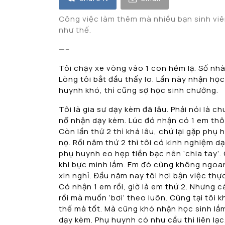
Công việc làm thêm mà nhiều bạn sinh viên
như thế.
—–
Tôi chạy xe vòng vào 1 con hẻm lạ. Số nh
Lòng tôi bắt đầu thấy lo. Lần này nhận họ
huynh khó, thì cũng sợ học sinh chướng.
Tôi là gia sư dạy kèm đã lâu. Phải nói là 
nổ nhận dạy kèm. Lúc đó nhận có 1 em thôi
Còn lần thứ 2 thì khá lâu, chứ lại gặp phụ
nọ. Rồi năm thứ 2 thì tôi có kinh nghiệm dạ
phụ huynh eo hẹp tiền bạc nên ‘chia tay’. 
khi bực mình lắm. Em đó cũng không ngoan 
xin nghỉ. Đầu năm nay tôi hơi bận việc thực
Có nhận 1 em rồi, giờ là em thứ 2. Nhưng cá
rồi mà muốn ‘bơi’ theo luôn. Cũng tại tôi
thế mà tốt. Mà cũng khó nhận học sinh lắ
dạy kèm. Phụ huynh có nhu cầu thì liên lạ