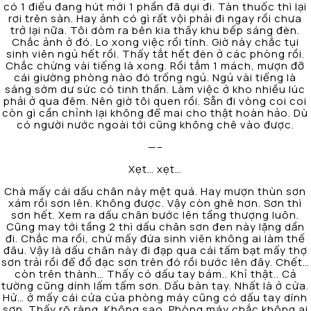
có 1 điếu đang hút mới 1 phần đã dụi đi. Tàn thuốc thì lại
rơi trên sàn. Hay ảnh có gì rất vội phải đi ngay rồi chưa
trở lại nữa. Tôi dòm ra bên kia thấy khu bếp sáng đèn.
Chắc ảnh ở đó. Lo xong việc rồi tính. Giờ này chắc tụi
sinh viên ngủ hết rồi. Thấy tắt hết đèn ở các phòng rồi.
Chắc chừng vài tiếng là xong. Rồi tắm 1 mách, mượn đỡ
cái giường phòng nào đó trống ngủ. Ngủ vài tiếng là
sáng sớm dư sức có tinh thần. Làm việc ở kho nhiều lúc
phải ở qua đêm. Nên giờ tôi quen rồi. Sẵn đi vòng coi coi
còn gì cần chỉnh lại không để mai cho thật hoàn hảo. Dù
có người nước ngoài tới cũng không chê vào được.
—–
Xẹt… xẹt…
Chà mấy cái dấu chân này mệt quá. Hay mượn thùn sơn
xám rồi sơn lên. Không được. Vậy còn ghê hơn. Sơn thì
sơn hết. Xem ra dấu chân bước lên tầng thượng luôn.
Cũng may tới tầng 2 thì dấu chân sơn đen này lặng dần
đi. Chắc ma rồi, chứ mấy đứa sinh viên không ai làm thế
đâu. Vậy là dấu chân này đi đạp qua cái tấm bạt mấy thợ
sơn trải rồi để đồ đạc sơn trên đó rồi bước lên đây. Chết…
còn trên thành… Thấy có dấu tay bám.. Khỉ thật.. Cả
tường cũng dính lấm tấm sơn. Dấu bàn tay. Nhất là ở cửa.
Hử… ở mấy cái cửa của phòng máy cũng có dấu tay dính
sơn. Thấy rõ ràng. Không sao. Phòng máy chắc không ai