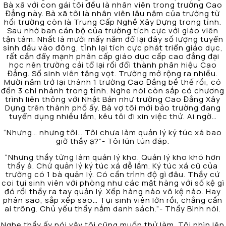
Bà xã với con gái tôi đều là nhân viên trong trường Cao
Đẳng này. Bà xã tôi là nhân viên lâu năm của trường từ
hồi trường còn là Trung Cấp Nghề Xây Dựng trong tỉnh.
Sau nhờ ban cán bộ của trường tích cực với giáo viên
tận tâm. Nhất là mười mấy năm đổ lại đây số lượng tuyển
sinh đầu vào đông, tỉnh lại tích cực phát triển giáo dục,
rất cần đẩy mạnh phân cấp giáo dục cấp cao đẳng đại
học nên trường cải tổ lại rồi đổi thành phân hiệu Cao
Đẳng. Số sinh viên tăng vọt. Trường mở rộng ra nhiều.
Mười năm trở lại thành 1 trường Cao Đẳng bề thế rồi, có
đến 3 chi nhánh trong tỉnh. Nghe nói còn sắp có chương
trình liên thông với Nhật Bản như trường Cao Đẳng Xây
Dựng trên thành phố ấy. Bà vợ tôi mới bảo trường đang
tuyển dụng nhiều lắm, kêu tôi đi xin việc thử. Ai ngờ…
“Nhưng… nhưng tôi… Tôi chưa làm quản lý ký túc xá bao
giờ thầy ạ?”- Tôi lún tún đáp.
“Nhưng thầy từng làm quản lý kho. Quản lý kho khó hơn
thầy à. Chứ quản lý ký túc xá dễ lắm. Ký túc xá cũ của
trường có 1 bà quản lý. Có cần trình độ gì đâu. Thầy cứ
coi tụi sinh viên với phòng như các mặt hàng với số kệ gì
đó rồi thầy ra tay quản lý. Xếp hàng nào vô kệ nào. Hay
phân sao, sắp xếp sao… Tụi sinh viên lớn rồi, chẳng cần
ai trông. Chủ yếu thầy nắm danh sách.”- Thầy Bình nói.
Nghe thầy ấy nói vậy tôi cũng muốn thử làm. Tôi nhìn lên