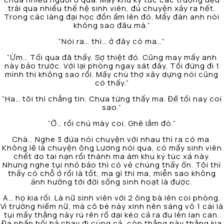
trải qua nhiều thế hệ sinh viên, đủ chuyện xảy ra hết.
Trong các làng đại học đồn ầm lên đó. Mấy đàn anh nói
không sao đâu mà.”
“Nói ra… thì… ở đây có ma…”
“Ừm… Tối qua đã thấy. Sợ thiệt đó. Cũng may mấy anh
này bảo trước. Với lại phòng ngay sát đây. Tối đừng đi 1
mình thì không sao rồi. Mấy chú thợ xây dựng nói cũng
có thấy.”
“Ha… tôi thì chẳng tin. Chưa từng thấy ma. Để tối nay coi
sao.”
“Ờ… rồi chú mày coi. Ghê lắm đó.”
Chà… Nghe 3 đứa nói chuyện với nhau thì ra có ma.
Không lẽ là chuyện ông Lương nói qua, có mấy sinh viên
chết do tai nạn rồi thành ma ám khu ký túc xá này.
Nhưng nghe tụi nhỏ bảo thì có vẻ chúng thấy ổn. Tôi thì
thấy có chỗ ở rồi là tốt, ma gì thì ma, miễn sao không
ảnh hưởng tới đời sống sinh hoạt là được.
A… họ kia rồi. Là nữ sinh viên với 2 ông bà lên coi phòng.
Vì trường hiếm nữ, mà cô bé này xinh nên sáng vô 1 cái là
tụi mấy thằng này rú rên rồ dại kéo cả ra đu lên lan can.
Đa phần hối hả chạy đi cùng cả, còn thằng này thằng kia