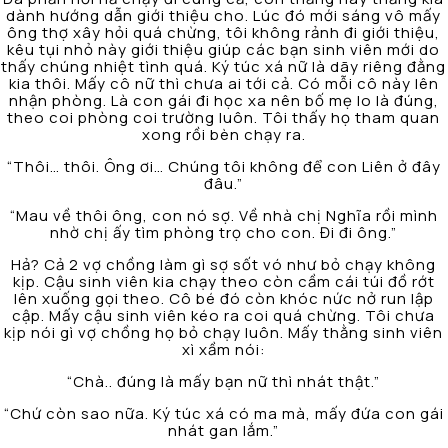
dành hướng dẫn giới thiệu cho. Lúc đó mới sáng vô mấy
ông thợ xây hỏi quá chừng, tôi không rảnh đi giới thiệu,
kêu tụi nhỏ này giới thiệu giúp các bạn sinh viên mới do
thấy chúng nhiệt tình quá. Ký túc xá nữ là dãy riêng đằng
kia thôi. Mấy cô nữ thì chưa ai tới cả. Có mỗi cô này lên
nhận phòng. Là con gái đi học xa nên bố mẹ lo là đúng,
theo coi phòng coi trường luôn. Tôi thấy họ tham quan
xong rồi bèn chạy ra.
“Thôi… thôi. Ông ơi… Chúng tôi không để con Liên ở đây
đâu.”
“Mau về thôi ông, con nó sợ. Về nhà chị Nghĩa rồi mình
nhờ chị ấy tìm phòng trọ cho con. Đi đi ông.”
Hả? Cả 2 vợ chồng làm gì sợ sốt vó như bỏ chạy không
kịp. Cậu sinh viên kia chạy theo còn cầm cái túi đồ rớt
lên xuống gọi theo. Cô bé đó còn khóc nức nở run lập
cập. Mấy cậu sinh viên kéo ra coi quá chừng. Tôi chưa
kịp nói gì vợ chồng họ bỏ chạy luôn. Mấy thằng sinh viên
xì xầm nói:
“Chà.. đúng là mấy bạn nữ thì nhát thật.”
“Chứ còn sao nữa. Ký túc xá có ma mà, mấy đứa con gái
nhát gan lắm.”