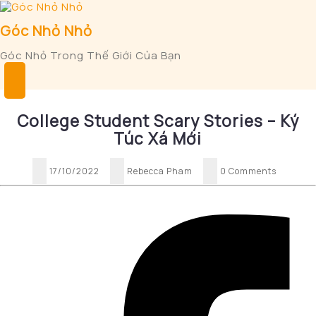
Skip
to
Góc Nhỏ Nhỏ
content
Góc Nhỏ Trong Thế Giới Của Bạn
Open
Button
College Student Scary Stories – Ký
Túc Xá Mới
17/10/2022
Rebecca Pham
0 Comments