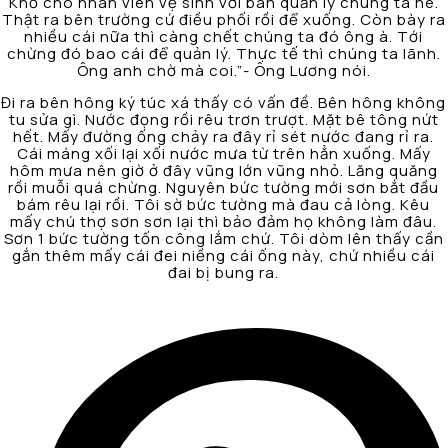
Khổ cho nhân viên vệ sinh với ban quản lý chúng ta nè.
Thật ra bên trường cứ điều phối rồi để xuống. Còn bày ra
nhiều cái nữa thì càng chết chúng ta đó ông à. Tới
chừng đó bao cái để quản lý. Thực tế thì chúng ta lãnh.
Ông anh chờ mà coi.”- Ông Lương nói.
Đi ra bên hông ký túc xá thấy có vấn đề. Bên hông không
tu sửa gì. Nước đọng rồi rêu trơn trượt. Mặt bê tông nứt
hết. Mấy đường ống chảy ra đây rỉ sét nước đang rỉ ra.
Cái máng xối lại xối nước mưa từ trên hẳn xuống. Mấy
hôm mưa nên giờ ở đây vũng lớn vũng nhỏ. Lăng quăng
rồi muỗi quá chừng. Nguyên bức tường mới sơn bắt đầu
bám rêu lại rồi. Tôi sờ bức tường mà đau cả lòng. Kêu
mấy chú thợ sơn sơn lại thì bảo đảm họ không làm đâu.
Sơn 1 bức tường tốn công lắm chứ. Tôi dòm lên thấy cần
gắn thêm mấy cái đei niềng cái ống này, chứ nhiều cái
đai bị bung ra.