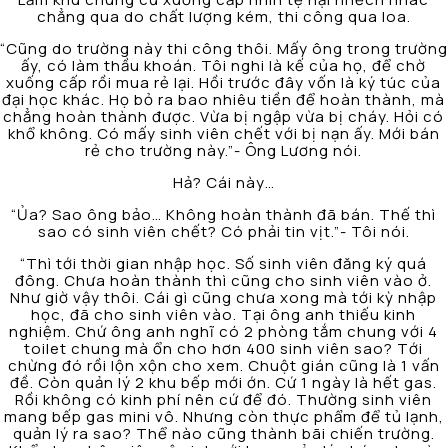
chẳng qua do chất lượng kém, thi công qua loa.
“Cũng do trường này thi công thôi. Mấy ông trong trường
ấy, có làm thầu khoán. Tôi nghi là kế của họ, để chờ
xuống cấp rồi mua rẻ lại. Hồi trước đây vốn là ký túc của
đại học khác. Họ bỏ ra bao nhiêu tiền để hoàn thành, mà
chẳng hoàn thành được. Vừa bị ngập vừa bị cháy. Hỏi có
khổ không. Có mấy sinh viên chết với bị nạn ấy. Mới bán
rẻ cho trường này.”- Ông Lương nói.
Hả? Cái này…
“Ủa? Sao ông bảo… Không hoàn thành đã bán. Thế thì
sao có sinh viên chết? Có phải tin vịt.”- Tôi nói.
“Thì tới thời gian nhập học. Số sinh viên đăng ký quá
đông. Chưa hoàn thành thì cũng cho sinh viên vào ở.
Như giờ vậy thôi. Cái gì cũng chưa xong mà tới kỳ nhập
học, đã cho sinh viên vào. Tại ông anh thiếu kinh
nghiệm. Chứ ông anh nghĩ có 2 phòng tắm chung với 4
toilet chung mà ổn cho hơn 400 sinh viên sao? Tới
chừng đó rồi lộn xộn cho xem. Chuột gián cũng là 1 vấn
đề. Còn quản lý 2 khu bếp mới ớn. Cứ 1 ngày là hết gas.
Rồi không có kinh phí nên cứ để đó. Thường sinh viên
mang bếp gas mini vô. Nhưng còn thực phẩm để tủ lạnh,
quản lý ra sao? Thể nào cũng thành bãi chiến trường.