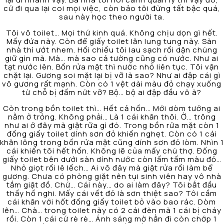
cứ đi qua lại coi mọi việc, còn bảo tôi đừng tất bậc quá,
sau này học theo người ta.
Tôi vô toilet… Mọi thứ kinh quá. Không chịu dọn gì hết.
Mấy đứa này. Còn để giấy toilet lăn lung tung này. Sàn
nhà thì ướt nhem. Hồi chiều tôi lau sạch rồi dặn chúng
giữ gìn mà. Mà… mà sao cả tường cũng có nước. Như ai
tạt nước lên. Bồn rửa mặt thì nước nhỏ liên tục. Tôi vặn
chặt lại. Gương soi mặt lại bị vỡ là sao? Như ai đập cái gì
vô gương rất mạnh. Còn có 1 vệt dài màu đỏ chạy xuống
từ chỗ bị đấm nứt vỡ? Bộ… bộ ai đập đầu vô à?
Còn trong bồn toilet thì… Hết cả hồn… Mới dòm tưởng ai
nằm ở trỏng. Không phải… Là 1 cái khăn thôi. Ờ… trông
như ai ở đây mà giặt rữa gì đó. Trong bồn rửa mặt còn 1
đống giấy toilet dính sơn đỏ khiến nghẹt. Còn có 1 cái
khăn lông trong bồn rửa mặt cũng dính sơn đỏ lòm. Nhìn 1
cái khiến tôi hết hồn. Không lẽ của mấy chú thợ. Đống
giấy toilet bên dưới sàn dính nước còn lấm tấm màu đỏ…
Nhỏ giọt rồi lê lếch… Ai vô đây mà giặt rửa rồi làm bể
gương. Chưa có phòng giặt nên tụi sinh viên hay vô nhà
tắm giặt đồ. Chứ… Cái này… do ai làm đây? Tôi bắt đầu
thấy hồ nghi. Mấy cái vết đỏ là sơn thiệt sao? Tôi cầm
cái khăn với hốt đống giấy toilet bỏ vào bao rác. Dòm
lên… Chà… trong toilet này có 2 cái đèn mà 1 cái bị cháy
rồi. Còn 1 cái cứ rè rè… Ánh sáng mờ hẳn đi còn chớp 1