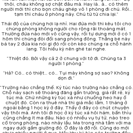
thôi, cháu không sợ chật đâu mà. Hay là.. à… có thêm
người mới thì cho bọn cháu ghép vô 1 phòng đi chú. Rồi…
tạm thì cháu ở phòng này. Chú từ từ chia lại.”
Thái độ của chúng hơi lạ nhỉ. Hai đứa mới thì kêu tôi cho
chúng phòng không người cho rộng rãi thoáng mát.
Thường đứa nào mới vô cũng vậy, rồi tự dưng mới ở có 1
hôm thì chúng đòi đổi sang phòng đông. Thằng bé này
bá tay 2 đứa kia nói gì đó rồi còn kéo chúng ra chỗ hành
lang. Tôi hiếu kỳ nên ghé tai nghe.
“Thiệt đó. Bởi vậy cả 2 ở chung với tớ đi. Chúng ta 3
người 1 phòng.”
“Hả? Có… có thiệt… có… Tụi mày không sợ sao? Không
dọn đi.”
“Trường nào chẳng thế. Ký túc nào trường nào chẳng có.
Chỗ này sạch sẽ thoáng đãng gần trường, giá rất rẻ, ký
túc mà. Chứ những ký túc xá như chuồng heo hay ổ
chuột đó. Còn ra thuê nhà thì giá mắc lắm, 1 tháng ở
ngoài bằng 1 học kỳ ở đây. Thấy ở đây có chút chuyện
vậy thôi mà. Anh tôi đi học ở ký túc xá hôi hám, bẩn thỉu
cũng chẳng ít ma đâu. Nào có nhiều vụ tự tử, nào treo
cổ trong phòng, nào nhảy lầu. Ma trong nhà tắm với ma
ngay dưới gầm giường đó. Ở đây là đỡ rồi. Cũng do mới
chưa nhiều người ở qua. Mấy khu ký túc các trường đều