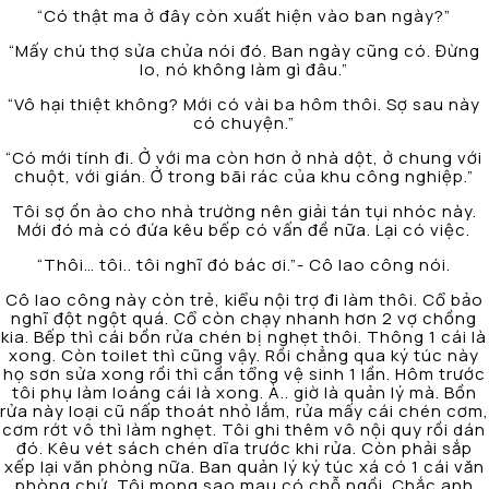
“Có thật ma ở đây còn xuất hiện vào ban ngày?”
“Mấy chú thợ sửa chửa nói đó. Ban ngày cũng có. Đừng
lo, nó không làm gì đâu.”
“Vô hại thiệt không? Mới có vài ba hôm thôi. Sợ sau này
có chuyện.”
“Có mới tính đi. Ở với ma còn hơn ở nhà dột, ở chung với
chuột, với gián. Ở trong bãi rác của khu công nghiệp.”
Tôi sợ ồn ào cho nhà trường nên giải tán tụi nhóc này.
Mới đó mà có đứa kêu bếp có vấn đề nữa. Lại có việc.
“Thôi… tôi.. tôi nghĩ đó bác ơi.”- Cô lao công nói.
Cô lao công này còn trẻ, kiểu nội trợ đi làm thôi. Cổ bảo
nghĩ đột ngột quá. Cổ còn chạy nhanh hơn 2 vợ chồng
kia. Bếp thì cái bồn rửa chén bị nghẹt thôi. Thông 1 cái là
xong. Còn toilet thì cũng vậy. Rồi chẳng qua ký túc này
họ sơn sửa xong rồi thì cần tổng vệ sinh 1 lần. Hôm trước
tôi phụ làm loáng cái là xong. À.. giờ là quản lý mà. Bồn
rửa này loại cũ nấp thoát nhỏ lắm, rửa mấy cái chén cơm,
cơm rớt vô thì làm nghẹt. Tôi ghi thêm vô nội quy rồi dán
đó. Kêu vét sách chén dĩa trước khi rửa. Còn phải sắp
xếp lại văn phòng nữa. Ban quản lý ký túc xá có 1 cái văn
phòng chứ. Tôi mong sao mau có chỗ ngồi. Chắc anh