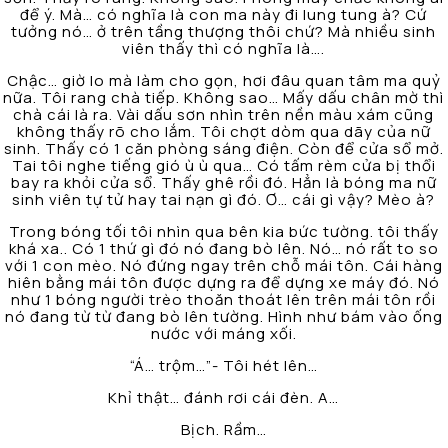
để ý. Mà… có nghĩa là con ma này đi lung tung à? Cứ
tưởng nó… ở trên tầng thượng thôi chứ? Mà nhiều sinh
viên thấy thì có nghĩa là….
Chậc… giờ lo mà làm cho gọn, hơi đâu quan tâm ma quỷ
nữa. Tôi rang chà tiếp. Không sao… Mấy dấu chân mờ thì
chà cái là ra. Vài dấu sơn nhìn trên nền màu xám cũng
không thấy rõ cho lắm. Tôi chợt dòm qua dãy của nữ
sinh. Thấy có 1 căn phòng sáng điện. Còn để cửa sổ mở.
Tai tôi nghe tiếng gió ù ù qua… Có tấm rèm cửa bị thổi
bay ra khỏi cửa sổ. Thấy ghê rồi đó. Hẳn là bóng ma nữ
sinh viên tự tử hay tai nạn gì đó. Ơ… cái gì vậy? Mèo à?
Trong bóng tối tôi nhìn qua bên kia bức tường. tôi thấy
khá xa.. Có 1 thứ gì đó nó đang bò lên. Nó… nó rất to so
với 1 con mèo. Nó đứng ngay trên chỗ mái tôn. Cái hàng
hiên bằng mái tôn được dựng ra để dựng xe máy đó. Nó
như 1 bóng người trèo thoăn thoát lên trên mái tôn rồi
nó đang từ từ đang bò lên tường. Hình như bám vào ống
nước với máng xối.
“Á… trộm…”- Tôi hét lên…
Khỉ thật… đánh rơi cái đèn. A…
Bịch. Rầm…