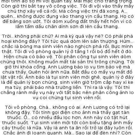
mới tinh áo sơ mi với quần tây. Mai mặc cho trang trọng.
Còn giờ thì bắt tay vô công việc. Tôi đi vội vào thấy mấy
chú thợ xây về cả rồi. Mà công việc thì đã xong. A…
quên… không được đụng vào thang vịn cầu thang. Họ có
để bảng sơn ướt. Tôi dòm xuống đất thấy hết hồn vì có
lấm tấm dấu chân dính sơn đi lên cầu thang.
Trời.. không phải chứ? Ai mà kỳ quá vậy nè? Có phải phá
hoại không đây? Tôi tức quá dòm lên sân thượng. Hừm…
chắc là bóng ma sinh viên nào nghịch phá rồi. Bực mình
thật. Tôi đi vô phòng quản lý ở tầng 1 rồi bỏ đồ hết ở đó.
Hiện chưa có bảo vệ. Tôi phân công tụi sinh viên dòm
chừng thôi. Không muốn mất tài sản thì trông chừng. Tới
giờ thì khóa cổng. Anh Lương bảo lo vụ tìm bảo vệ mà
chưa thấy. Quên hỏi ảnh nữa. Bắt đầu có mấy vụ mất đồ
lặt vặt rồi. Ảnh bảo là tụi sinh viên mới ghê, quản lý ở đây
là để quản lý bọn chúng, sinh viên giờ trộm cắp hay xì ke
ma túy, phải báo nhà trường liền. Thì ra là vậy. Tôi thì
chẳng rành mấy vụ này với tất bậc nên phân công ảnh lo
vụ coi chừng tụi sinh viên rồi.
Tôi vô phòng. Chà… không có ai. Anh Lương có trở lại
không đây. Tôi tính gọi điện cho ảnh mà thấy gạt tàn
thuốc. Ồ… có nhiều đầu lọc hơn. Anh này có tật hút
thuốc suốt. Tụi sinh viên mới tới còn biếu tặng ảnh mấy
cây thuốc lá nữa. Vậy là anh ta ăn rồi trở lại đây luôn rồi.
Chắc ảnh đi loanh quanh. Mà… Sao lại để đèn nhỉ? Còn