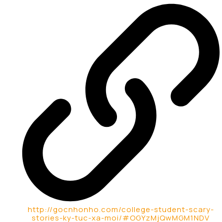
http://gocnhonho.com/college-student-scary-
stories-ky-tuc-xa-moi/#OGYzMjQwMGM1NDV