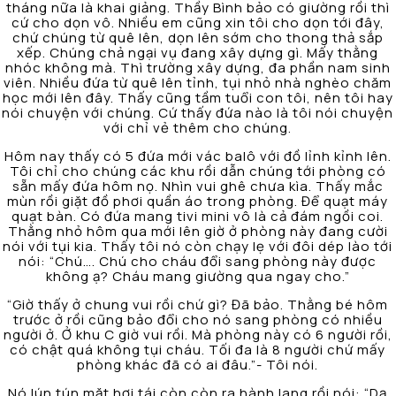
tháng nữa là khai giảng. Thầy Bình bảo có giường rồi thì
cứ cho dọn vô. Nhiều em cũng xin tôi cho dọn tới đây,
chứ chúng từ quê lên, dọn lên sớm cho thong thả sắp
xếp. Chúng chả ngại vụ đang xây dựng gì. Mấy thằng
nhóc không mà. Thì trường xây dựng, đa phần nam sinh
viên. Nhiều đứa từ quê lên tỉnh, tụi nhỏ nhà nghèo chăm
học mới lên đây. Thấy cũng tầm tuổi con tôi, nên tôi hay
nói chuyện với chúng. Cứ thấy đứa nào là tôi nói chuyện
với chỉ vẻ thêm cho chúng.
Hôm nay thấy có 5 đứa mới vác balô với đồ lỉnh kỉnh lên.
Tôi chỉ cho chúng các khu rồi dẫn chúng tới phòng có
sẵn mấy đứa hôm nọ. Nhìn vui ghê chưa kìa. Thấy mắc
mùn rồi giặt đồ phơi quần áo trong phòng. Để quạt máy
quạt bàn. Có đứa mang tivi mini vô là cả đám ngồi coi.
Thằng nhỏ hôm qua mới lên giờ ở phòng này đang cười
nói với tụi kia. Thấy tôi nó còn chạy lẹ với đôi dép lào tới
nói: “Chú…. Chú cho cháu đổi sang phòng này được
không ạ? Cháu mang giường qua ngay cho.”
“Giờ thấy ở chung vui rồi chứ gì? Đã bảo. Thằng bé hôm
trước ở rồi cũng bảo đổi cho nó sang phòng có nhiều
người ở. Ở khu C giờ vui rồi. Mà phòng này có 6 người rồi,
có chật quá không tụi cháu. Tối đa là 8 người chứ mấy
phòng khác đã có ai đâu.”- Tôi nói.
Nó lún tún mặt hơi tái còn còn ra hành lang rồi nói: “Dạ