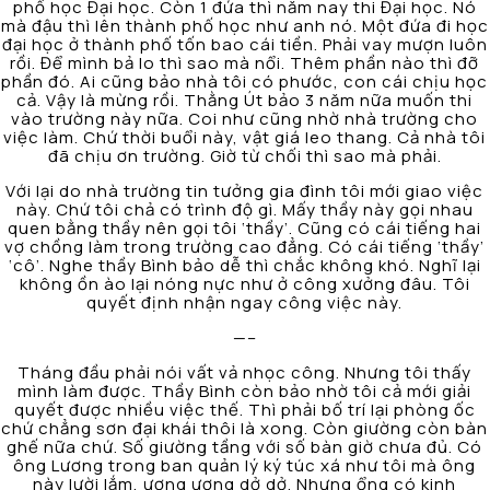
phố học Đại học. Còn 1 đứa thì năm nay thi Đại học. Nó
mà đậu thì lên thành phố học như anh nó. Một đứa đi học
đại học ở thành phố tốn bao cái tiền. Phải vay mượn luôn
rồi. Để mình bả lo thì sao mà nổi. Thêm phần nào thì đỡ
phần đó. Ai cũng bảo nhà tôi có phước, con cái chịu học
cả. Vậy là mừng rồi. Thằng Út bảo 3 năm nữa muốn thi
vào trường này nữa. Coi như cũng nhờ nhà trường cho
việc làm. Chứ thời buổi này, vật giá leo thang. Cả nhà tôi
đã chịu ơn trường. Giờ từ chối thì sao mà phải.
Với lại do nhà trường tin tưởng gia đình tôi mới giao việc
này. Chứ tôi chả có trình độ gì. Mấy thầy này gọi nhau
quen bằng thầy nên gọi tôi ‘thầy’. Cũng có cái tiếng hai
vợ chồng làm trong trường cao đẳng. Có cái tiếng ‘thầy’
‘cô’. Nghe thầy Bình bảo dễ thì chắc không khó. Nghĩ lại
không ồn ào lại nóng nực như ở công xưởng đâu. Tôi
quyết định nhận ngay công việc này.
—–
Tháng đầu phải nói vất vả nhọc công. Nhưng tôi thấy
mình làm được. Thầy Bình còn bảo nhờ tôi cả mới giải
quyết được nhiều việc thế. Thì phải bố trí lại phòng ốc
chứ chẳng sơn đại khái thôi là xong. Còn giường còn bàn
ghế nữa chứ. Số giường tầng với số bàn giờ chưa đủ. Có
ông Lương trong ban quản lý ký túc xá như tôi mà ông
này lười lắm, ương ương dở dở. Nhưng ổng có kinh