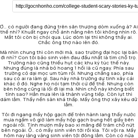
Ơ… có người đang đứng trên sân thượng dòm xuống à? Ai
thế nhỉ? Khuất ngay chỗ ánh nắng nên tôi không nhìn rõ.
Mắt tôi còn bị chói qua. Lúc dòm lại thì không thấy ai.
Chắc ông thợ nào lên đó.
Mà nhìn chung thì còn mới mà, sao trường đại học lại bán
đi nhỉ? Con tôi bảo sinh viên đau đầu nhất là tìm chỗ trọ.
Trường nào cũng thiếu hụt các khu ký túc thế này.
Nhưng đúng là nhà bỏ hoang 1 hồi là cũ ngay. Phía sau
trường cỏ dại mọc um tùm rồi. Nhưng chẳng sao, phía
sau có ai ra làm gì. Sau này nhà trường dự tính xây cái
khác ở đó. Nghe họ nói tạm thời cứ để thế. Nhưng còn
bên hông cũng là lối đi lại mà. Nhìn chỗ này không biết
tính sao? Hẳn mưa lên là thành vũng tiếp. Còn lụt thì
dám lắm. Thấy nền sàn khá thấp. Mấy ông thợ xây kêu dữ
lắm.
Tôi đi ngang mấy hộp gạch để trên hành lang thấy nước
mưa ngấm vô giờ làm mấy hộp gạch bung hết giấy bên
ngoài rồi. Tính mượn mấy bao xi măng để trám chỗ nứt
bên ngoài. Ồ.. có mấy sinh viên tới rồi kìa. Tôi vội ra. Mấy
hôm nay lảng vảng sinh viên tới đông lắm. Còn có nửa