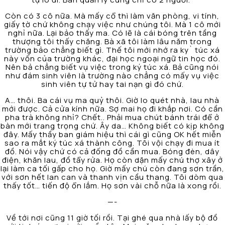
Còn có 3 cô nữa. Mà mấy cổ thì làm văn phòng, vi tính,
giấy tờ chứ không chạy việc như chúng tôi. Mà 1 cô mới
nghỉ nữa. Lại bảo thấy ma. Có lẽ là cái bóng trên tầng
thượng tôi thấy chăng. Bà xã tôi làm lâu năm trong
trường bảo chẳng biết gì. Thế tôi mới nhớ ra ky` túc xá
này vốn của trường khác, đại học ngoại ngữ tin học đó.
Nên bả chẳng biết vụ việc trong ký túc xá. Bả cũng nói
như đám sinh viên là trường nào chẳng có mấy vụ việc
sinh viên tự tử hay tai nạn gì đó chứ.
A… thôi. Ba cái vụ ma quỷ thôi. Giờ lo quét nhà, lau nhà
mới được. Cả cửa kính nữa. Sợ mai họ đi khắp nơi. Có cần
pha trà không nhỉ? Chết.. Phải mua chút bánh trái để ở
bàn mới trang trọng chứ. Ây da… Không biết có kịp không
đây. Mấy thầy ban giám hiệu thì cái gì cũng OK hết miễn
sao ra mắt ký túc xá thành công. Tôi vội chạy đi mua ít
đồ. Nói vậy chứ có cả đống đồ cần mua. Bóng đèn, dây
điện, khăn lau, đồ tẩy rửa. Họ còn dặn mấy chú thợ xây ở
lại làm ca tối gấp cho họ. Giờ mấy chú còn đang sơn trần,
với sơn hết lan can và thanh vịn cầu thang. Tôi dòm qua
thấy tốt… tiến độ ổn lắm. Họ sơn vài chỗ nữa là xong rồi.
—-
Về tới nơi cũng 11 giờ tối rồi. Tại ghé qua nhà lấy bộ đồ