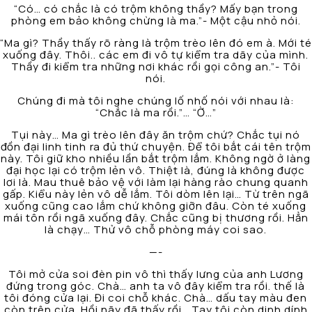
“Có… có chắc là có trộm không thầy? Mấy bạn trong
phòng em bảo không chừng là ma.”- Một cậu nhỏ nói.
“Ma gì? Thầy thấy rõ ràng là trộm trèo lên đó em à. Mới té
xuống đây. Thôi.. các em đi vô tự kiểm tra dãy của mình.
Thầy đi kiểm tra những nơi khác rồi gọi công an.”- Tôi
nói.
Chúng đi mà tôi nghe chúng lố nhố nói với nhau là:
“Chắc là ma rồi.”… “Ờ…”
Tụi này… Ma gì trèo lên đây ăn trộm chứ? Chắc tụi nó
đồn đại linh tinh ra đủ thứ chuyện. Để tôi bắt cái tên trộm
này. Tôi giữ kho nhiều lần bắt trộm lắm. Không ngờ ở làng
đại học lại có trộm lẻn vô. Thiệt là, đúng là không được
lơi là. Mau thuê bảo vệ với làm lại hàng rào chung quanh
gấp. Kiểu này lẻn vô dễ lắm. Tôi dòm lên lại… Từ trên ngã
xuống cũng cao lắm chứ không giỡn đâu. Còn té xuống
mái tôn rồi ngã xuống đây. Chắc cũng bị thương rồi. Hẳn
là chạy… Thử vô chỗ phòng máy coi sao.
—-
Tôi mở cửa soi đèn pin vô thì thấy lưng của anh Lương
đứng trong góc. Chà… anh ta vô đây kiểm tra rồi. thế là
tôi đóng cửa lại. Đi coi chỗ khác. Chà… dấu tay màu đen
còn trên cửa. Hồi nãy đã thấy rồi… Tay tôi còn dinh dính