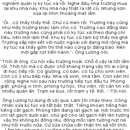
nghiệm quản lý ký túc xá rồi. Nghe đâu nhà trường mua
lại khu nhà này. Khu nhà này thật ra rất cũ. Nhưng sơn
sửa lại nhìn thoáng mát lắm.
“Ôi… có thầy thấy thế. Chứ cũ mèn rồi. Trường này cũng
như mấy trường khác làm cho có. Trường cao đẳng dạo
này trường nào cũng phải có ký túc xá theo đúng chỉ
tiêu, nên mới làm thế. Khu ký túc cũ tạm bợ thấy mà ghê.
Trường sắp liên kết với nước ngoài với đang mở rộng mà
ký túc xá thấy gớm thì thế nào cũng bị đăng báo. Nên
mới gấp rút tiến hành.”- Ông Lương nói.
“Thôi đi ông. Cứ nói xấu trường hoài. Chỗ ở vậy là tốt lắm
rồi. Thời tôi mà có được chỗ khang trang vậy thì ai cũng
đi học tiếp rồi. Có giường, có bàn, có tủ cho sinh viên.
Còn có 2 khu bếp nấu. Nhà vệ sinh, nhà tắm. Còn sân thì
rộng. Nghe nói sau này trường tiếp tục đầu tư. Phòng
giặt, phòng vi tính, phòng tự học, thư viện, rồi căn tin với
nhiều quán ăn. Trạm xe bus, rồi trạm y tế. Rồi…”-Tôi nói.
Ông Lương tự dưng đi vội qua. Làm tôi chạy theo. Công
nhân sửa ký túc xá tất bậc thật. Tiếng khoan tiếng hàn
tiếng cắt gạch. Phòng tắm đang lát gạch lại. Hồi trước thì
chỉ lát gạch dưới sàn, chứ giờ cho lát gạch hết lên tường
vậy thì không bị đống rêu, đống mốc làm tường nứt nẻ
như hồi trước nữa. Cứ sửa chữa cẩn thận thì sẽ tốt thôi.
Lắm khu chung cư xuống cấp nhìn tệ hại nhếch nhác