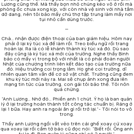
Lương cũng thế. Mà thấy bọn nhỏ chúng kéo vô ở rồi mà
phòng ốc chưa xong kịp, với còn nhà vệ sinh với nhà tắm
dở dang, nên tôi bảo mấy chú thợ tập trung làm mấy nơi
tụi nhỏ cần dùng trước.
—
Chà… nhận được điện thoại của ban giám hiệu. Hôm nay
phải ở lại ký túc xá để làm rồi. Treo biểu ngữ rồi trang
hoàn lại. Ra là có lễ khánh thành ký túc xá đó. Dù sao
đây cũng là ký túc xá mới của trường. Nghe thầy Bình
bảo có mấy vị trong bộ với nhất là có phái đoàn người
Nhật của chương trình liên kết đào tạo của trường nữa
đó. Hiệu trưởng coi trọng lắm. Họ ghé coi trường, dĩ
nhiên quan tâm vấn đề cơ sở vật chất. Trường cũng đem
khu ký túc mới này ra. Mai sẽ chụp ảnh xong đưa lên
mạng tin tức của trường, con gái tôi bảo thế. Tôi nôn
quá chừng.
“Anh Lương… Nhớ đó… Phiền anh 1 chút. Ý họ là ban quản
lý ở lại trường hoàn thành tốt công tác chuẩn bị. Ráng ở
lại 1 bữa. Hay anh ra ngoài ăn gì rồi trở lại.”- Tôi nói to vô
trong.
Thấy anh Lương ngồi vắt vẻo trên cái ghế xoay cứ xoay
qua xoay lại rồi cầm tờ báo cũ đọc nói: “Biết rồi. Ông anh
tự lo đi. Ban quản lý cũng chỉ có 2 người.”