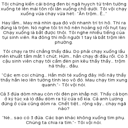
Tôi chứng kiến cái bóng đen bị ngã huỵch từ trên tường
xuống té lên mái tôn rồi lăn xuống chỗ dưới. Tôi vội chạy
xuống vừa chạy vừa hét: “Ăn trộm.. Ê…”
Hay lắm… May mà nhìn qua đó với nhanh trí tri hô. Thì ra
đúng là trộm. Nó nghe tôi tri hô nên hoảng sợ rồi hụt tay.
Chạy xuống là bắt được thôi. Tôi nghe nhiều tiếng của
tụi sinh viên. Ra đông thì mỗi người 1 tay là bắt trộm lên
phường.
Tôi chạy ra thì chẳng thấy đâu. Do phải chạy xuống lầu
nên khuất tầm mắt 1 chút. Hừm… hắn chạy đi đâu rồi. Có 3
cậu sinh viên chạy tới cầm đèn pin kêu thầy thầy… trộm
hả thầy… đâu.
“Các em coi chừng… Hắn mới té xuống đây. Hồi nãy thầy
thấy hắn leo lên tường tính leo vô đó. Mau chạy tìm xung
quanh.”- Tôi vội nói.
Cả 3 đứa dòm nhau còn rõi đèn pin khắp nơi. Thấy cả bọn
ở ký túc xá ló đầu dòm ra từ cửa sổ kìa. Cả anh Lương
đứng ở cửa cũng dòm ra. Chết tiệt… rộng vậy… chạy ngã
nào?
“Nè… sao có 3 đứa. Các bạn khác không xuống tìm phụ.
Chúng ta chia ra tìm.”- Tôi vội nói.