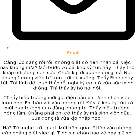
Email
Càng lúc càng rối rồi. Không biết có nên nhận cái việc
này không nữa? Mới bước vô cái khu ký túc này. Thấy thợ
khắp nơi đang sơn sửa. Chưa kịp đi quanh coi gì cả. Nói
chung 1 công việc từ trên trời rơi xuống. Thầy Bình chạy
tới. Tôi tính để thủn thẳn rồi nghĩ kỹ coi có vừa sức mình
không. Thì thầy ấy hồ hởi nói:
“Thầy hiểu trưởng mới gọi điện bảo em. Anh nhận việc
luôn nhé. Em báo với văn phòng rồi. Đây là khu ký túc xá
mới của trường cao đẳng chúng ta. Thầy hiệu trưởng
hóng lắm. Chẳng phải chỉ có thầy ấy mà sinh viên nữa.
Sửa xong là vừa kịp nhập học.”
Hả? Tôi nghe trớt quớt. Mới hôm qua tôi lên văn phòng
còn chẳng biết việc gì. Tính xin chân bảo vệ hay giữ xe.