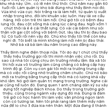
khu nhà này. Ừm.. có lẽ nên thử thôi. Chứ năm nay gần 60
tuổi rồi. Làm quản lý kho bãi đúng như thầy Bình nói đó.
Vừa khó vừa cực. Nói trắng ra là làm hết, từ quản lý xuất
nhập trong kho, đôi khi khuân vác luôn. Hay lái xe cẩu
hàng. Hồi còn trẻ thì làm nổi. Chứ giờ tôi có bệnh đau
lưng rồi, đau cột sống mà càng lúc càng đau. Ngồi xổm 1
chút thôi là ê ê cái thắt lưng. Có vài cái bệnh như sỏi
thận với gai cột sống với bệnh Gút, lâu lâu thì bị đau bao
tử. Có tuổi rồi nên vậy đó. Chủ kho thấy tôi thế còn kêu
nghỉ đi. Tôi biết là mình không làm nổi nên bị đào thải.
Nhờ bà xã bả làm lâu năm trong cao đẳng này.
Thầy Bình nghe điện thoại nữa. Tôi do dự 1 chút chứ thấy
thầy hiệu trưởng gọi rồi thì mình nhận việc cho rồi. Dù
sao cả nhà tôi cũng chịu ơn trường nhiều lắm. Bà xã tôi
thì hồi xưa vô trường làm cũng chẳng có bằng cấp hay
trình độ gì. Còn vụ con gái tôi mới ra trường trung cấp
mà có việc rồi cũng nhờ trường chăm chước. Chứ nó bảo
mới ra trường bằng trung cấp thôi mà có lương khá vậy
khó lắm. Nó giờ làm quản trị mạng trong trường. Nghe cái
ai cũng nể luôn đó. Đang quen 1 anh chàng dân kỹ sư xây
dựng tốt nghiệp Bách Khoa. Do thầy trong trường giới
thiệu, cũng trong ngành xây dựng đó mà. Đúng là đám
trẻ giờ có học hành thì làm việc văn phòng ngon lành
còn có tương lai. Nên tôi phải rang làm thêm mấy năm
nữa để lo cho 3 đứa kia nên thân. Một đứa đang ở thành