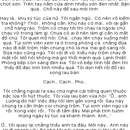
chút sơn. Trên tay nắm cửa dính nhiều sơn đen nhất. Bận
quá… Chỗ này để sau mới tính.
Hay là… khu ký túc của nữ. Tôi ngần ngừ… Có nên vô kiểm
tra không? Thôi… không cần. Khu này có ma… với lại gần
chỗ hàng rào. Trộm có chạy tới thì chạy ra ngoài chứ
chạy vô trong làm gì. Chưa có ai ở nên làm gì cần lo mất
đồ chứ. Tôi quẹt mồ hôi. Chà… chạy lên chạy xuống mệt
quá. Tụi sinh viên xem ra ở trong phòng cả, chẳng đứa
nào đi bắt trộm. Hẳn chúng cho là ma. Hai giờ sáng rồi.
Đứa nào cũng ngủ. Tôi vội đi vô. Kiểu này trộm chạy đi
mất rồi. Mồ hôi không mà gió thổi mạnh quá. Lạnh thiệt.
Phòng bếp còn sáng đèn kìa. Tôi vô bếp tính tắt đèn thì
thấy đồ đạc linh tinh nhiều quá. Tôi dọn hết rồi đổ rác
xong lau bàn.
Cạch… Cạch… Phù…
Tôi chẳng ngoái ra sau chứ nghe cái tiếng quen thuộc
bậc lửa rồi hút thuốc. Tôi vừa lau bàn vừa nói: “Ồ… anh
Lương đó hả? Việc đây tôi làm gần xong rồi. Sau này
chúng ta cẩn thận coi chừng trộm. Tụi sinh viên ngủ cả
rồi. Xong việc rồi… Tôi đi tắm đây. Mai phải tinh tươm
mừng ngày ký túc xá khánh thành. Anh…”
Ơ… tôi quay lại chẳng thấy anh ta đâu. Mới nãy… Anh này
lại đi nhanh vậy. Bà nhà tôi nói cánh quản lý thì vậy đó,