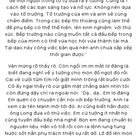
để mọi người trong tổ tự đưa ra ý tưởng. Cũng là 1
cách để các bạn sáng tạo và nổ lực. Không nên dựa
vào tổ trưởng. Tổ trưởng của em và anh sẽ cùng
chấm điểm. Trong các bếp thi thoảng cũng làm thế
để phụ bếp có thể thể hiện, lên kinh nghiệm, với thử
sức. Bếp trưởng nào cũng muốn tất cả đầu bếp trong
bếp của mình có thể vừa học hỏi vừa thành tài mà.
Tại dạo này công việc bận quá nên anh chưa sắp xếp
thời gian được.”
Vân mừng rỡ thấy rõ. Còn ngồi im im mắt lơ đãng là
biết đang nghĩ về ý tưởng cho món đồ ngọt đó rồi.
Cái vẻ cười tũm tỉm rồi giật mình trông rất buồn cười.
Cô ấy ngại thấy rõ cúi gầm mặt chẳng dám nhìn tôi
còn đứng dậy chỉ ra ngoài nói: “Dạ… dạ… Em lơ đãng.
Em quên có chuyện cần nói với bếp trưởng. Anh ra
xem cái tên Mạnh mới tới đó. Ai cũng biết hắn được
ông Long đưa vô thử việc. Em cứ tưởng ít nhất họ
cũng tuyển đầu bếp nhà nghề. Bọn em đang chuẩn bị
nguyên liệu. Hắn vô trễ rồi còn ra lệnh lung tung.
Nước sốt hắn phụ trách thiệt sự rất dở. Lỡ đổ lên món