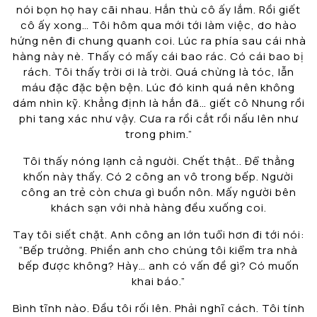
nói bọn họ hay cãi nhau. Hắn thù cô ấy lắm. Rồi giết
cô ấy xong… Tôi hôm qua mới tới làm việc, do hào
hứng nên đi chung quanh coi. Lúc ra phía sau cái nhà
hàng này nè. Thấy có mấy cái bao rác. Có cái bao bị
rách. Tôi thấy trời ơi là trời. Quá chừng là tóc, lẫn
máu đặc đặc bện bện. Lúc đó kinh quá nên không
dám nhìn kỹ. Khẳng định là hắn đã… giết cô Nhung rồi
phi tang xác như vậy. Cưa ra rồi cắt rồi nấu lên như
trong phim.”
Tôi thấy nóng lạnh cả người. Chết thật.. Để thằng
khốn này thấy. Có 2 công an vô trong bếp. Người
công an trẻ còn chưa gì buồn nôn. Mấy người bên
khách sạn với nhà hàng đều xuống coi.
Tay tôi siết chặt. Anh công an lớn tuổi hơn đi tới nói:
“Bếp trưởng. Phiền anh cho chúng tôi kiểm tra nhà
bếp được không? Hày… anh có vấn đề gì? Có muốn
khai báo.”
Bình tĩnh nào. Đầu tôi rối lên. Phải nghĩ cách. Tôi tính