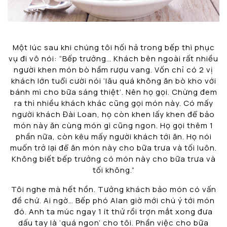
Một lúc sau khi chúng tôi hối hả trong bếp thì phục
vụ đi vô nói: “Bếp trưởng… Khách bên ngoài rất nhiều
người khen món bò hầm rượu vang. Vốn chỉ có 2 vị
khách lớn tuổi cười nói ‘lâu quá không ăn bò kho với
bánh mì cho bữa sáng thiệt’. Nên họ gọi. Chừng đem
ra thì nhiều khách khác cũng gọi món này. Có mấy
người khách Đài Loan, họ còn khen lấy khen để bảo
món này ăn cùng món gì cũng ngon. Họ gọi thêm 1
phần nữa, còn kêu mấy người khách tới ăn. Họ nói
muốn trở lại để ăn món này cho bữa trưa và tối luôn.
Không biết bếp trưởng có món này cho bữa trưa và
tối không.”
Tôi nghe mà hết hồn. Tưởng khách bảo món có vấn
đề chứ. Ai ngờ… Bếp phó Alan giờ mới chú ý tới món
đó. Anh ta múc ngay 1 ít thử rồi trợn mắt xong đưa
dấu tay là ‘quá ngon’ cho tôi. Phần việc cho bữa