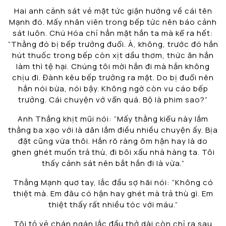
Hai anh cảnh sát vẻ mặt tức giận hướng về cái tên
Mạnh đó. Mấy nhân viên trong bếp tức nên báo cảnh
sát luôn. Chú Hóa chỉ hẳn mặt hắn ta mà kể ra hết:
“Thằng đó bị bếp trưởng đuổi. À, không, trước đó hắn
hút thuốc trong bếp còn xịt dầu thơm, thức ăn hắn
làm thì tệ hại. Chúng tôi mời hắn đi mà hắn không
chịu đi. Đành kêu bếp trưởng ra mặt. Do bị đuổi nên
hắn nói bừa, nói bậy. Không ngờ còn vu cáo bếp
trưởng. Cái chuyện vớ vẩn quá. Bộ là phim sao?”
Anh Thắng khịt mũi nói: “Mấy thằng kiểu này lắm
thằng ba xạo với là dân lắm điều nhiều chuyện ấy. Bịa
đặt cũng vừa thôi. Hắn rõ ràng ôm hận hay là do
ghen ghét muốn trả thù, đi bôi xấu nhà hàng ta. Tôi
thấy cảnh sát nên bắt hắn đi là vừa.”
Thằng Mạnh quơ tay, lắc đầu sợ hãi nói: “Không có
thiệt mà. Em đâu có hận hay ghét mà trả thù gì. Em
thiệt thấy rất nhiều tóc với máu.”
Tôi tỏ vẻ chán ngán lắc đầu thở dài còn chỉ ra sau