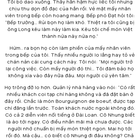
Tôi bỏ dao xuống. Thấy hắn hậm hực liếc tôi nhưng
chịu thu dọn đồ đạc của hắn rồi. Vẻ mặt mấy nhân
viên trong bếp còn hoang mang. Bếp phó Đạt hỏi tôi:
“Bếp trưởng… Rủi bọn họ làm khó. Thiệt ra tôi cũng bị
ông Long kêu làm này làm kia. Kêu tôi chế món Việt
thành nửa này nửa nọ.”
Hừm.. ra bọn họ còn làm phiền của mấy nhân viên
trong bếp của tôi. Thấy nhiều người lo lắng hay tỏ vẻ
chán nản cái cung cách này. Tôi nói: “Mọi người trở
lại công việc. Còn mấy người đó thì… Tôi đãm bảo họ
không xía vào đây nữa đâu. Mọi người cứ yên tâm.”
Họ trông đỡ lo hơn. Quản lý nhà hàng vào nói: “Có rất
nhiều khách coi tạp chí hàng không và đã đặt bàn ở
đây rồi. Chắc là món Bourguignon de boeuf, được tạp
chí đăng lần trước. Toàn khách nước ngoài không đó.
Có cả 2 diễn viên nổi tiếng ở Đài Loan. Cô Nhung biết
là ào tới ngay. Có điều nhắn mãi mà chưa được. Các
người nhớ chuẩn bị mấy món thiệt ngon. Mai họ tới
rồi đó. Mà cậu… có biết cô Nhung đi đâu không? Chả