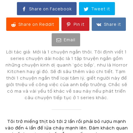
Share on Facebook
Tweet it
Share on Reddit
Pin it
Share it
Email
Lời tác giả: Mới là 1 chuyện ngắn thôi. Tôi định viết 1
series chuyện dài hoặc là 1 tập truyện ngắn gồm
những chuyện kinh dị quanh ‘góc bếp’, như là Horror
Kitchen hay gì đó. Sẽ đi sâu thêm vào chi tiết. Tạm
thời 1 chuyện ngắn thể loại tâm lý, giết người này để
giới thiệu về công việc của anh bếp trưởng. Chắc sẽ
có ma và vài yếu tố khác về sau này nếu phát triển
câu chuyện tiếp tục ở 1 series khác.
Tôi trở miếng thịt bò tới 2 lần rồi phải bỏ rượu mạnh
vào đến 4 lần để lửa cháy mạnh lên. Đám khách quan