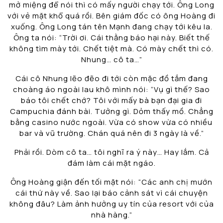
mở miệng để nói thì có mấy người chạy tới. Ông Long
với vẻ mặt khổ quá rồi. Bên giám đốc có ông Hoàng đi
xuống. Ông Long tán tên Mạnh đang chạy tới kêu la.
Ông ta nói: “Trời ơi. Cái thằng báo hại này. Biết thế
không tìm mày tới. Chết tiệt mà. Có mày chết thì có.
Nhung… cô ta…”
Cái cô Nhung lẽo đẽo đi tới còn mặc đồ tắm đang
choàng áo ngoài lau khô mình nói: “Vụ gì thế? Sao
báo tôi chết chớ? Tôi với mấy bà bạn đại gia đi
Campuchia đánh bài. Tưởng gì. Dỏm thấy mồ. Chẳng
bằng casino nước ngoài. Vừa có show vừa có nhiều
bar và vũ trường. Chán quá nên đi 3 ngày là về.”
Phải rồi. Dòm cô ta… tôi nghĩ ra ý này… Hay lắm. Cả
đám làm cái mặt ngáo.
Ông Hoàng giận đến tối mặt nói: “Các anh chị mướn
cái thứ này về. Sao lại báo cảnh sát vì cái chuyện
không đâu? Làm ảnh hưởng uy tín của resort với của
nhà hàng.”