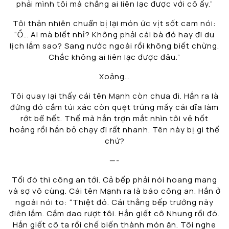
phải mình tôi mà chẳng ai liên lạc được với cô ấy.”
Tôi thản nhiên chuẩn bị lại món ức vịt sốt cam nói:
“Ồ… Ai mà biết nhỉ? Không phải cái bà đó hay đi du
lịch lắm sao? Sang nước ngoài rồi không biết chừng.
Chắc không ai liên lạc được đâu.”
Xoảng…
Tôi quay lại thấy cái tên Mạnh còn chưa đi. Hắn ra là
đứng đó cầm túi xác còn quẹt trúng mấy cái dĩa làm
rớt bể hết. Thế mà hắn trợn mắt nhìn tôi vẻ hốt
hoảng rồi hắn bỏ chạy đi rất nhanh. Tên này bị gì thế
chứ?
—-
Tối đó thì công an tới. Cả bếp phải nói hoang mang
và sợ vô cùng. Cái tên Mạnh ra là báo công an. Hắn ở
ngoài nói to: “Thiệt đó. Cái thằng bếp trưởng này
điên lắm. Cầm dao rượt tôi. Hắn giết cô Nhung rồi đó.
Hắn giết cô ta rồi chế biến thành món ăn. Tôi nghe