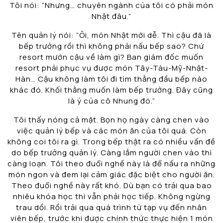
Tôi nói: “Nhưng… chuyên ngành của tôi có phải món
Nhật đâu.”
Tên quản lý nói: “Ôi, món Nhật mới dễ. Thì cậu đã là
bếp trưởng rồi thì không phải nấu bếp sao? Chứ
resort mướn cậu về làm gì? Ban giám đốc muốn
resort phải phục vụ được món Tây-Tàu-Mỹ-Nhật-
Hàn… Cậu không làm tôi đi tìm thằng đầu bếp nào
khác đó. Khối thằng muốn làm bếp trưởng. Đây cũng
là ý của cô Nhung đó.”
Tôi thấy nóng cả mặt. Bọn họ ngày càng chen vào
việc quản lý bếp và các món ăn của tôi quá. Còn
không coi tôi ra gì. Trong bếp thật ra có nhiều vấn đề
do bếp trưởng quản lý. Càng lắm người chen vào thì
càng loạn. Tôi theo đuổi nghề này là để nấu ra những
món ngon và đem lại cảm giác đặc biệt cho người ăn.
Theo đuổi nghề này rất khó. Dù bạn có trải qua bao
nhiêu khóa học thì vẫn phải học tiếp. Không ngừng
trau dồi. Rồi trải qua quá trình từ tạp vụ đến nhân
viên bếp, trước khi được chính thức thực hiện 1 món