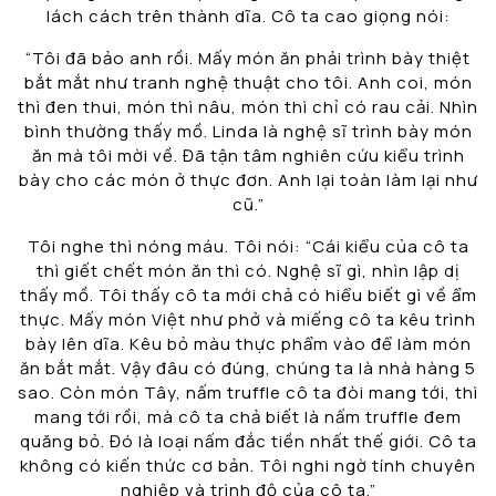
lách cách trên thành dĩa. Cô ta cao giọng nói:
“Tôi đã bảo anh rồi. Mấy món ăn phải trình bày thiệt
bắt mắt như tranh nghệ thuật cho tôi. Anh coi, món
thì đen thui, món thì nâu, món thì chỉ có rau cải. Nhìn
bình thường thấy mồ. Linda là nghệ sĩ trình bày món
ăn mà tôi mời về. Đã tận tâm nghiên cứu kiểu trình
bày cho các món ở thực đơn. Anh lại toàn làm lại như
cũ.”
Tôi nghe thì nóng máu. Tôi nói: “Cái kiểu của cô ta
thì giết chết món ăn thì có. Nghệ sĩ gì, nhìn lập dị
thấy mồ. Tôi thấy cô ta mới chả có hiểu biết gì về ẩm
thực. Mấy món Việt như phở và miếng cô ta kêu trình
bày lên dĩa. Kêu bỏ màu thực phẩm vào để làm món
ăn bắt mắt. Vậy đâu có đúng, chúng ta là nhà hàng 5
sao. Còn món Tây, nấm truffle cô ta đòi mang tới, thì
mang tới rồi, mà cô ta chả biết là nấm truffle đem
quăng bỏ. Đó là loại nấm đắc tiền nhất thế giới. Cô ta
không có kiến thức cơ bản. Tôi nghi ngờ tính chuyên
nghiệp và trình độ của cô ta.”