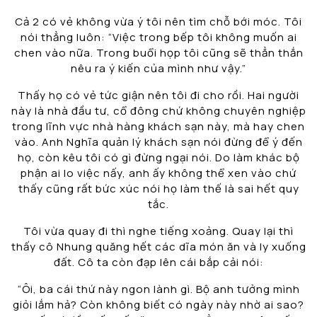
Cả 2 có vẻ không vừa ý tôi nên tìm chỗ bới móc. Tôi
nói thẳng luôn: “Việc trong bếp tôi không muốn ai
chen vào nữa. Trong buổi họp tôi cũng sẽ thẳn thắn
nêu ra ý kiến của mình như vậy.”
Thấy họ có vẻ tức giận nên tôi đi cho rồi. Hai người
này là nhà đầu tư, cổ đông chứ không chuyên nghiệp
trong lĩnh vực nhà hàng khách sạn này, mà hay chen
vào. Anh Nghĩa quản lý khách sạn nói đừng để ý đến
họ, còn kêu tôi có gì đừng ngại nói. Do làm khác bộ
phận ai lo việc nấy, anh ấy không thể xen vào chứ
thấy cũng rất bức xúc nói họ làm thế là sai hết quy
tắc.
Tôi vừa quay đi thì nghe tiếng xoảng. Quay lại thì
thấy cô Nhung quăng hết các dĩa món ăn và ly xuống
đất. Cô ta còn đạp lên cái bắp cải nói:
“Ôi, ba cái thứ này ngon lành gì. Bộ anh tưởng mình
giỏi lắm hả? Còn không biết có ngày này nhờ ai sao?