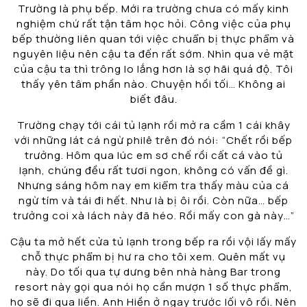
Trường là phụ bếp. Mới ra trường chưa có mấy kinh
nghiệm chứ rất tận tâm học hỏi. Công việc của phụ
bếp thường liên quan tới việc chuẩn bị thực phẩm và
nguyên liệu nên cậu ta đến rất sớm. Nhìn qua vẻ mặt
của cậu ta thì trông lo lắng hơn là sợ hãi quá độ. Tôi
thấy yên tâm phần nào. Chuyện hồi tối… Không ai
biết đâu.
Trường chạy tới cái tủ lạnh rồi mở ra cầm 1 cái khây
với những lát cá ngừ philê trên đó nói: “Chết rồi bếp
trưởng. Hôm qua lúc em sơ chế rồi cất cá vào tủ
lạnh, chúng đều rất tươi ngon, không có vấn đề gì.
Nhưng sáng hôm nay em kiểm tra thấy màu của cá
ngừ tím và tái đi hết. Như là bị ôi rồi. Còn nữa… bếp
trưởng coi xà lách này đã héo. Rồi mấy con gà này…”
Cậu ta mở hết cửa tủ lạnh trong bếp ra rồi vội lấy mấy
chỗ thực phẩm bị hư ra cho tôi xem. Quên mất vụ
này. Do tối qua tự dưng bên nhà hàng Bar trong
resort này gọi qua nói họ cần mượn 1 số thực phẩm,
họ sẽ đi qua liền. Anh Hiền ở ngay trước lối vô rồi. Nên