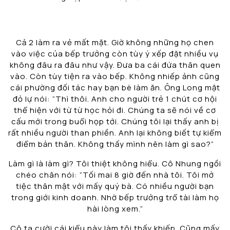
Cả 2 làm ra vẻ mất mặt. Giờ không những họ chen
vào việc của bếp trưởng còn tùy ý xếp đặt nhiều vụ
không đâu ra đâu như vậy. Đưa ba cái đứa thân quen
vào. Còn tùy tiện ra vào bếp. Không nhiếp ảnh cũng
cái phường đối tác hay bạn bè làm ăn. Ông Long mặt
đỏ lự nói: “Thì thôi. Anh cho người trẻ 1 chút cơ hội
thể hiện với từ từ học hỏi đi. Chúng ta sẽ nói về cơ
cấu mới trong buổi họp tới. Chúng tôi lại thấy anh bị
rất nhiều người than phiền. Anh lại không biết tự kiểm
điểm bản thân. Không thấy mình nên làm gì sao?”
Làm gì là làm gì? Tôi thiệt không hiểu. Cô Nhung ngồi
chéo chân nói: “Tối mai 8 giờ đến nhà tôi. Tôi mở
tiệc thân mật với mấy quý bà. Có nhiều người bạn
trong giới kinh doanh. Nhờ bếp trưởng trổ tài làm họ
hài lòng xem.”
Cô ta cười cái kiểu này làm tôi thấy khiếp. Cũng mấy