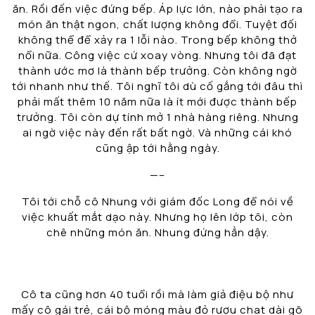
ăn. Rồi đến việc đứng bếp. Áp lực lớn, nào phải tạo ra
món ăn thật ngon, chất lượng không đổi. Tuyệt đối
không thể để xảy ra 1 lỗi nào. Trong bếp không thở
nổi nữa. Công việc cứ xoay vòng. Nhưng tôi đã đạt
thành ước mơ là thành bếp trưởng. Còn không ngờ
tới nhanh như thế. Tôi nghĩ tôi dù cố gắng tới đâu thì
phải mất thêm 10 năm nữa là ít mới được thành bếp
trưởng. Tôi còn dự tính mở 1 nhà hàng riêng. Nhưng
ai ngờ việc này đến rất bất ngờ. Và những cái khó
cũng ập tới hằng ngày.
—–
Tôi tới chỗ cô Nhung với giám đốc Long để nói về
việc khuất mắt dạo này. Nhưng họ lên lớp tôi, còn
chê những món ăn. Nhung đứng hẳn dậy.
Cô ta cũng hơn 40 tuổi rồi mà làm giả điệu bộ như
mấy cô gái trẻ, cái bộ móng màu đỏ rượu chat dài gõ