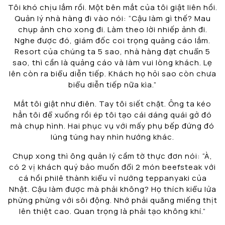
Tôi khó chịu lắm rồi. Một bên mắt của tôi giật liên hồi.
Quản lý nhà hàng đi vào nói: “Cậu làm gì thế? Mau
chụp ảnh cho xong đi. Làm theo lời nhiếp ảnh đi.
Nghe được đó, giám đốc coi trọng quảng cáo lắm.
Resort của chúng ta 5 sao, nhà hàng đạt chuẩn 5
sao, thì cần là quảng cáo và làm vui lòng khách. Lẹ
lên còn ra biểu diễn tiếp. Khách họ hỏi sao còn chưa
biểu diễn tiếp nữa kìa.”
Mắt tôi giật như điên. Tay tôi siết chặt. Ông ta kéo
hẳn tôi để xuống rồi ép tôi tạo cái dáng quái gở đó
mà chụp hình. Hai phục vụ với mấy phụ bếp đứng đó
lúng túng hay nhìn hướng khác.
Chụp xong thì ông quản lý cầm tờ thực đơn nói: “À,
có 2 vị khách quý bảo muốn đổi 2 món beefsteak với
cá hồi philê thành kiểu vỉ nướng teppanyaki của
Nhật. Cậu làm được mà phải không? Họ thích kiểu lửa
phừng phừng với sôi động. Nhớ phải quăng miếng thịt
lên thiệt cao. Quan trọng là phải tạo không khí.”