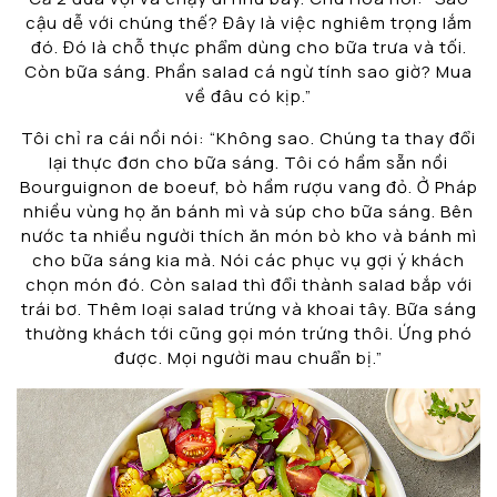
cậu dễ với chúng thế? Đây là việc nghiêm trọng lắm
đó. Đó là chỗ thực phẩm dùng cho bữa trưa và tối.
Còn bữa sáng. Phần salad cá ngừ tính sao giờ? Mua
về đâu có kịp.”
Tôi chỉ ra cái nồi nói: “Không sao. Chúng ta thay đổi
lại thực đơn cho bữa sáng. Tôi có hầm sẵn nồi
Bourguignon de boeuf, bò hầm rượu vang đỏ. Ở Pháp
nhiều vùng họ ăn bánh mì và súp cho bữa sáng. Bên
nước ta nhiều người thích ăn món bò kho và bánh mì
cho bữa sáng kia mà. Nói các phục vụ gợi ý khách
chọn món đó. Còn salad thì đổi thành salad bắp với
trái bơ. Thêm loại salad trứng và khoai tây. Bữa sáng
thường khách tới cũng gọi món trứng thôi. Ứng phó
được. Mọi người mau chuẩn bị.”