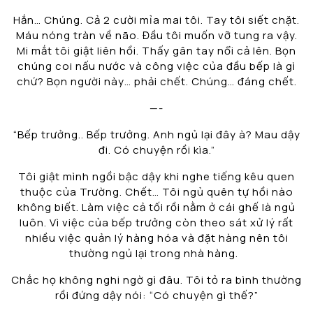
Hắn… Chúng. Cả 2 cười mỉa mai tôi. Tay tôi siết chặt.
Máu nóng tràn về não. Đầu tôi muốn vỡ tung ra vậy.
Mi mắt tôi giật liên hồi. Thấy gân tay nổi cả lên. Bọn
chúng coi nấu nước và công việc của đầu bếp là gì
chứ? Bọn người này… phải chết. Chúng… đáng chết.
—-
“Bếp trưởng.. Bếp trưởng. Anh ngủ lại đây à? Mau dậy
đi. Có chuyện rồi kìa.”
Tôi giật mình ngồi bậc dậy khi nghe tiếng kêu quen
thuộc của Trường. Chết… Tôi ngủ quên tự hồi nào
không biết. Làm việc cả tối rồi nằm ở cái ghế là ngủ
luôn. Vì việc của bếp trưởng còn theo sát xử lý rất
nhiều việc quản lý hàng hóa và đặt hàng nên tôi
thường ngủ lại trong nhà hàng.
Chắc họ không nghi ngờ gì đâu. Tôi tỏ ra bình thường
rồi đứng dậy nói: “Có chuyện gì thế?”