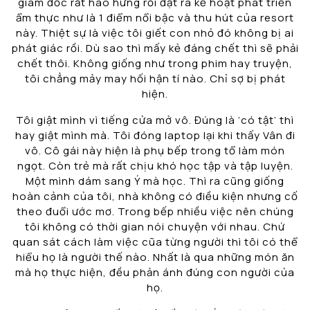
giám đốc rất hào hứng rồi đặt ra kế hoạt phát triển
ẩm thực như là 1 điểm nổi bậc và thu hút của resort
này. Thiệt sự là việc tôi giết con nhỏ đó không bị ai
phát giác rồi. Dù sao thì mấy kẻ đáng chết thì sẽ phải
chết thôi. Không giống như trong phim hay truyện,
tôi chẳng mảy may hối hận tí nào. Chỉ sợ bị phát
hiện.
Tôi giật mình vì tiếng cửa mở vô. Đúng là ‘có tật’ thì
hay giật mình mà. Tôi đóng laptop lại khi thấy Vân đi
vô. Cô gái này hiện là phụ bếp trong tổ làm món
ngọt. Còn trẻ mà rất chịu khó học tập và tập luyện.
Một mình dám sang Ý mà học. Thì ra cũng giống
hoàn cảnh của tôi, nhà không có điều kiện nhưng cố
theo đuổi ước mơ. Trong bếp nhiều việc nên chúng
tôi không có thời gian nói chuyện với nhau. Chứ
quan sát cách làm việc cũa từng người thì tôi có thể
hiểu họ là người thế nào. Nhất là qua những món ăn
mà họ thực hiện, đều phản ánh đúng con người của
họ.