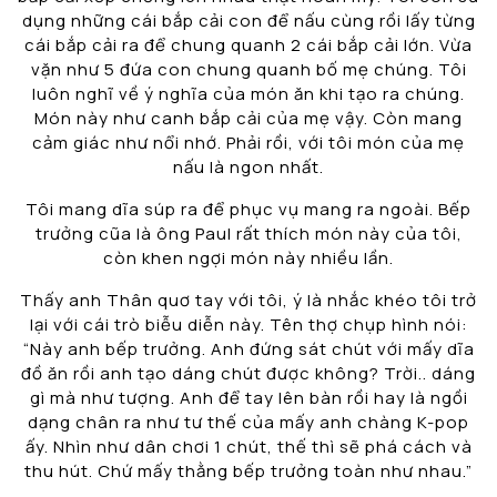
dụng những cái bắp cải con để nấu cùng rồi lấy từng
cái bắp cải ra để chung quanh 2 cái bắp cải lớn. Vừa
vặn như 5 đứa con chung quanh bố mẹ chúng. Tôi
luôn nghĩ về ý nghĩa của món ăn khi tạo ra chúng.
Món này như canh bắp cải của mẹ vậy. Còn mang
cảm giác như nổi nhớ. Phải rồi, với tôi món của mẹ
nấu là ngon nhất.
Tôi mang dĩa súp ra để phục vụ mang ra ngoài. Bếp
trưởng cũa là ông Paul rất thích món này của tôi,
còn khen ngợi món này nhiều lần.
Thấy anh Thân quơ tay với tôi, ý là nhắc khéo tôi trở
lại với cái trò biễu diễn này. Tên thợ chụp hình nói:
“Này anh bếp trưởng. Anh đứng sát chút với mấy dĩa
đồ ăn rồi anh tạo dáng chút được không? Trời.. dáng
gì mà như tượng. Anh để tay lên bàn rồi hay là ngồi
dạng chân ra như tư thế của mấy anh chàng K-pop
ấy. Nhìn như dân chơi 1 chút, thế thì sẽ phá cách và
thu hút. Chứ mấy thằng bếp trưởng toàn như nhau.”