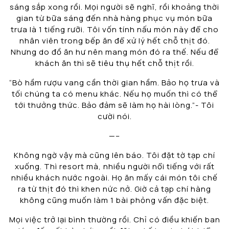
sáng sắp xong rồi. Mọi người sẽ nghĩ, rồi khoảng thời
gian từ bữa sáng đến nhà hàng phục vụ món bữa
trưa là 1 tiếng rưỡi. Tôi vốn tính nấu món này để cho
nhân viên trong bếp ăn để xử lý hết chỗ thịt đó.
Nhưng do đồ ăn hư nên mang món đó ra thế. Nếu để
khách ăn thì sẽ tiêu thụ hết chỗ thịt rồi.
“Bò hầm rượu vang cần thời gian hầm. Bảo họ trưa và
tối chúng ta có menu khác. Nếu họ muốn thì có thể
tới thưởng thức. Bảo đảm sẽ làm họ hài lòng.”- Tôi
cười nói.
—–
Không ngờ vậy mà cũng lên báo. Tôi đặt tờ tạp chí
xuống. Thì resort mà, nhiều người nổi tiếng với rất
nhiều khách nước ngoài. Họ ăn mấy cái món tôi chế
ra từ thịt đó thì khen nức nở. Giờ cả tạp chí hàng
không cũng muốn làm 1 bài phỏng vấn đặc biệt.
Mọi việc trở lại bình thường rồi. Chỉ có điều khiến ban