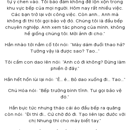
tự ý chen vào. Tôi bảo đảm không để lộn xộn trong
khu vực bếp của mọi người. Hôm nay rất nhiều việc.
Các bạn trở lại với công việc. Còn anh… Anh mà
không đi thì tôi gọi bảo vệ đó. Chúng tôi là đầu bếp
chuyên nghiệp. Anh xem tác phong của mình, không
hề giống chúng tôi. Mời ảnh đi cho.”
Hắn nhào tới nắm cổ tôi nói: “Mày dám đuổi thao hả?
Tưởng vậy là được sao? Tao…”
Tôi cầm con dao lên nói: “Anh có đi không? Đừng làm
phiền ở đây.”
Hắn hết hồn lùi lại nói: “Ê… ê… Bỏ dao xuống đi… Tao…”
Chú Hóa nói: “Bếp trưởng bình tĩnh. Tui gọi bảo vệ
đó.”
Hắn bực tức nhưng tháo cái áo đầu bếp ra quăng
còn nói: “Đi thì đi… Cứ chờ đó đi. Tạo liên lạc đước với
chị Nhung thì cho mày biết tay.”