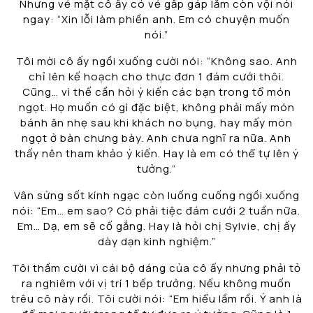
Nhưng vẻ mặt cô ấy có vẻ gấp gáp lắm còn vội nói
ngay: “Xin lỗi làm phiền anh. Em có chuyện muốn
nói.”
Tôi mời cô ấy ngồi xuống cười nói: “Không sao. Anh
chỉ lên kế hoạch cho thực đơn 1 đám cưới thôi.
Cũng… vì thế cần hỏi ý kiến các bạn trong tổ món
ngọt. Họ muốn có gì đặc biệt, không phải mấy món
bánh ăn nhẹ sau khi khách no bụng, hay mấy món
ngọt ở bàn chưng bày. Anh chưa nghĩ ra nữa. Anh
thấy nên tham khảo ý kiến. Hay là em có thể tự lên ý
tưởng.”
Vân sửng sốt kính ngạc còn luống cuống ngồi xuống
nói: “Em… em sao? Có phải tiệc đám cưới 2 tuần nữa.
Em… Dạ, em sẽ cố gắng. Hay là hỏi chị Sylvie, chị ấy
dày dạn kinh nghiệm.”
Tôi thầm cười vì cái bộ dáng của cô ấy nhưng phải tỏ
ra nghiêm với vị trí 1 bếp trưởng. Nếu không muốn
trêu cô này rồi. Tôi cười nói: “Em hiểu lầm rồi. Ý anh là