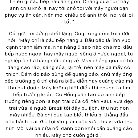
Thiếu gì đầu bếp nấu ăn ngon. Chẳng qua tôi thấy
anh chịu khó lại hay tới chỗ tôi với mấy người bạn
phục vụ ân cần. Nên mới chiếu cố anh thôi, nói vài lời
tốt.”
Cái gì? Tôi đứng chết lặng. Ông Long dòm tôi cười
nói: “Mày chỉ là đầu bếp hạng 3. Đầu bếp là lĩnh vực
cạnh tranh lắm mà. Nhà hàng 5 sao nào chả mời đầu
bếp nước ngoài hay mấy người sống ở nước ngoài, tu
nghiệp ở nhà hàng nổi tiếng về. Mày chẳng qua có bộ
dáng cao ráo, sáng sủa, lại trẻ, nên mấy bà mấy cô
thích. Đám đó bảo dùng để quảng cáo, chứ mấy ông
bếp trưởng già thì chả ra biểu diễn hay quảng cáo mà
thu hút được. Mày không biết điều thì chúng ta tìm
bếp trưởng khác. Cô Hồng bạn tao có anh bếp
trưởng riêng còn là bạn trai của cổ, tên Raul. Vừa đẹp
trai vừa là người Brazil tới đây du lịch, thu hút hơn
mày nhiều. Bà chị của tao biết thiếu gì thằng đầu
bếp bảnh trai. Giờ tụi Vlog làm bếp vừa thú vị vừa thu
hút. Mời vài ba đứa nổi danh còn khỏi cần quảng cáo
nhiều. Mày chờ cuốn gói đi.”