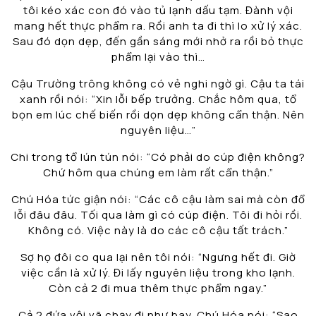
tôi kéo xác con đó vào tủ lạnh dấu tạm. Đành vội
mang hết thực phẩm ra. Rồi anh ta đi thì lo xử lý xác.
Sau đó dọn dẹp, đến gần sáng mới nhở ra rồi bỏ thực
phẩm lại vào thì…
Cậu Trường trông không có vẻ nghi ngờ gì. Cậu ta tái
xanh rồi nói: “Xin lỗi bếp trưởng. Chắc hôm qua, tổ
bọn em lúc chế biến rồi dọn dẹp không cẩn thận. Nên
nguyên liệu…”
Chi trong tổ lún tún nói: “Có phải do cúp điện không?
Chứ hôm qua chúng em làm rất cẩn thận.”
Chú Hóa tức giận nói: “Các cô cậu làm sai mà còn đổ
lỗi đâu đâu. Tối qua làm gì có cúp điện. Tôi đi hỏi rồi.
Không có. Việc này là do các cô cậu tất trách.”
Sợ họ đôi co qua lại nên tôi nói: “Ngưng hết đi. Giờ
việc cần là xử lý. Đi lấy nguyên liệu trong kho lạnh.
Còn cả 2 đi mua thêm thực phẩm ngay.”
Cả 2 đứa vội vã chạy đi như bay. Chú Hóa nói: “Sao