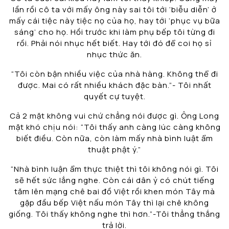
lần rồi cô ta với mấy ông này sai tôi tới ‘biễu diễn’ ở
mấy cái tiệc này tiệc nọ của họ, hay tới ‘phục vụ bữa
sáng’ cho họ. Hồi trước khi làm phụ bếp tôi từng đi
rồi. Phải nói nhục hết biết. Hay tới đó để coi họ sỉ
nhục thức ăn.
“Tôi còn bận nhiều việc của nhà hàng. Không thể đi
được. Mai có rất nhiều khách đặc bàn.”- Tôi nhất
quyết cự tuyệt.
Cả 2 mặt không vui chứ chẳng nói được gì. Ông Long
mặt khó chịu nói: “Tôi thấy anh càng lúc càng không
biết điều. Còn nữa, còn làm mấy nhà bình luật ẩm
thuật phật ý.”
“Nhà bình luận ẩm thực thiệt thì tôi không nói gì. Tôi
sẽ hết sức lắng nghe. Còn cái dân ỷ có chút tiếng
tăm lên mạng chê bai đồ Việt rồi khen món Tây mà
gặp đầu bếp Việt nấu món Tây thì lại chê không
giống. Tôi thấy không nghe thì hơn.”-Tôi thẳng thắng
trả lời.