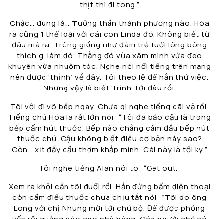
thịt thì đi tong.”
Chậc… đúng là… Tưởng thần thánh phương nào. Hóa
ra cũng 1 thể loại với cái con Linda đó. Không biết từ
đâu mà ra. Trông giống như đám trẻ tuổi lông bông
thích gì làm đó. Thằng đó vừa xâm mình vừa đeo
khuyên vừa nhuộm tóc. Nghe nói nổi tiếng trên mạng
nên được ‘thỉnh’ về đây. Tôi theo lệ để hắn thử việc.
Nhưng vậy là biết ‘trình’ tới đâu rồi.
Tôi vội đi vô bếp ngay. Chưa gì nghe tiếng cãi vả rồi.
Tiếng chú Hóa la rất lớn nói: “Tôi đã bảo cậu là trong
bếp cấm hút thuốc. Bếp nào chẳng cấm đầu bếp hút
thuốc chứ. Cậu không biết điều cơ bản này sao?
Còn… xịt đầy dầu thơm khắp mình. Cái này là tối kỵ.”
Tôi nghe tiếng Alan nói to: “Get out.”
Xem ra khỏi cần tôi đuổi rồi. Hắn đứng bấm điện thoại
còn cầm điếu thuốc chưa chịu tắt nói: “Tôi do ông
Long với chị Nhung mời tới chứ bộ. Để được phỏng
vấn rồi quảng cáo cho nhà hàng. Các người chả có