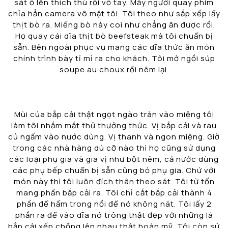
sát ồ lên thích thú rồi vỗ tay. Mấy người quay phim
chỉa hẳn camera vô mặt tôi. Tôi theo như sắp xếp lấy
thịt bò ra. Miếng bò này coi như chẳng ăn được rồi.
Họ quay cái dĩa thịt bò beefsteak mà tôi chuẩn bị
sẵn. Bên ngoài phục vụ mang các dĩa thức ăn món
chính trình bày tỉ mỉ ra cho khách. Tôi mở ngồi súp
soupe au choux rồi nêm lại.
Mùi của bắp cải thật ngọt ngào tràn vào miệng tôi
làm tôi nhắm mắt thử thưởng thức. Vị bắp cải và rau
củ ngấm vào nước dùng. Vị thanh và ngon miệng. Giờ
trong các nhà hàng dù cỡ nào thì họ cũng sử dụng
các loại phụ gia và gia vị như bột nêm, cả nước dùng
các phụ bếp chuẩn bị sẵn cũng bỏ phụ gia. Chứ với
món này thì tôi luôn đích thân theo sát. Tôi từ tốn
mang phần bắp cải ra. Tôi chỉ cắt bắp cải thành 4
phần để hầm trong nồi để nó không nát. Tôi lấy 2
phần ra để vào dĩa nó trông thật đẹp với những lá
bắp cải xếp chồng lên nhau thật hoàn mỹ. Tôi còn sử