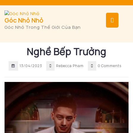
Skip
to
content
Op
Góc Nhỏ Nhỏ
Góc Nhỏ Trong Thế Giới Của Bạn
But
Nghề Bếp Trưởng
13/04/2023
Rebecca Pham
0 Comments