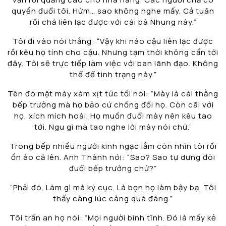
quyền đuổi tôi. Hừm… sao không nghe mấy. Cả tuân
rồi chả liên lạc được với cái bà Nhung này.”
Tôi đi vào nói thẳng: “Vậy khi nào cậu liên lạc được
rồi kêu họ tính cho cậu. Nhưng tạm thời không cần tới
đây. Tôi sẽ trực tiếp làm việc với ban lãnh đạo. Không
thể để tình trạng này.”
Tên đó mặt mày xám xịt tức tối nói: “Mày là cái thằng
bếp trưởng mà họ bảo cứ chống đối họ. Còn cãi với
họ, xích mích hoài. Họ muốn đuổi mày nên kêu tao
tới. Ngu gì mà tao nghe lời mày nói chứ.”
Trong bếp nhiều người kinh ngạc lắm còn nhìn tôi rồi
ồn ào cả lên. Anh Thành nói: “Sao? Sao tự dưng đòi
đuổi bếp trưởng chứ?”
“Phải đó. Làm gì mà kỳ cục. Là bọn họ làm bậy bạ. Tôi
thấy càng lúc càng quá đáng.”
Tôi trấn an họ nói: “Mọi người bình tĩnh. Đó là mấy kẻ