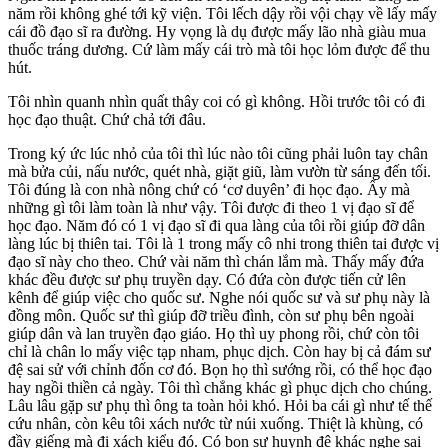
năm rồi không ghé tới kỹ viện. Tôi lếch dậy rồi vội chạy về lấy mấy
cái đồ đạo sĩ ra đường. Hy vọng là dụ được mấy lão nhà giàu mua
thuốc tráng dương. Cứ làm mấy cái trò mà tôi học lỏm được để thu
hút.
Tôi nhìn quanh nhìn quất thây coi có gì không. Hồi trước tôi có đi
học đạo thuật. Chứ chả tới đâu.
Trong ký ức lúc nhỏ của tôi thì lúc nào tôi cũng phải luôn tay chân
mà bửa củi, nấu nước, quét nhà, giặt giũ, làm vườn từ sáng đến tối.
Tôi đúng là con nhà nông chứ có ‘cơ duyên’ đi học đạo. Ấy mà
những gì tôi làm toàn là như vậy. Tôi được đi theo 1 vị đạo sĩ để
học đạo. Năm đó có 1 vị đạo sĩ đi qua làng của tôi rồi giúp đỡ dân
làng lúc bị thiên tai. Tôi là 1 trong mấy cô nhi trong thiên tai được vị
đạo sĩ này cho theo. Chứ vài năm thì chán lắm mà. Thấy mấy đứa
khác đều được sư phụ truyền dạy. Có đứa còn được tiến cử lên
kênh để giúp việc cho quốc sư. Nghe nói quốc sư và sư phụ này là
đồng môn. Quốc sư thì giúp đỡ triều đình, còn sư phụ bên ngoài
giúp dân và lan truyền đạo giáo. Họ thì uy phong rồi, chứ còn tôi
chỉ là chân lo mấy việc tạp nham, phục dịch. Còn hay bị cả đám sư
đệ sai sử với chỉnh đốn cơ đó. Bọn họ thì sướng rồi, có thể học đạo
hay ngồi thiền cả ngày. Tôi thì chẳng khác gì phục dịch cho chúng.
Lâu lâu gặp sư phụ thì ông ta toàn hỏi khó. Hỏi ba cái gì như tế thế
cứu nhân, còn kêu tôi xách nước từ núi xuống. Thiệt là khùng, có
đầy giếng mà đi xách kiểu đó. Có bọn sư huynh đệ khác nghe sai