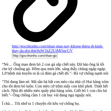
http://gocnhonho.com/nhan-gian-nay-khong-thieu-di-kinh-
thay-da-doi-thit/#aW1hZ2UtMi5qcGV
“Nè… Ông mau đem bỏ 2 con gà sắp chết này. Đã bảo ông là tối
che kỹ chuồng gà. Hôm qua mưa lớn. sáng thấy chúng ngáp ngáp.
Lỡ bệnh mà truyền ra là cả đám gà chết đó.”- Bà vợ chống nạnh nói
“Thì đang làm nè. Mà sẵn bà bắt con mèo của nhà cô Hai hàng xóm
cho tôi đem bỏ luôn. Con mèo cứ trộm mấy con khô phơi. Thiệt hết
cách. Nhà đó nhiều mèo quấy phá hàng xóm. Giết bỏ 1 con cho bả
biết.”- Ông chồng cầm 1 cái bọc vải đang ngọ nguậy nói.
Í chà… Tôi nhớ ra 1 chuyện rồi kêu vợ chồng họ.