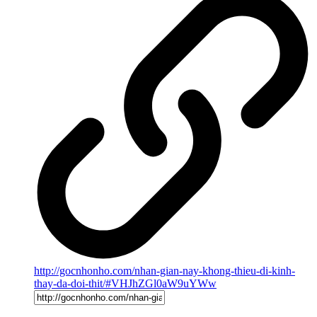
http://gocnhonho.com/nhan-gian-nay-khong-thieu-di-kinh-
thay-da-doi-thit/#VHJhZGl0aW9uYWw