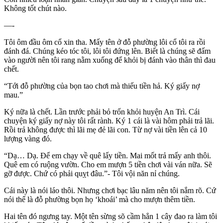
Không tốt chút nào.
—-
Tôi ôm đầu ôm cổ xin tha. Mấy tên ở đỗ phường lôi cổ tôi ra rồi
đánh đá. Chúng kéo tóc tôi, lôi tôi đứng lên. Biết là chúng sẽ đấm
vào người nên tôi rang nằm xuống để khỏi bị đánh vào thân thì đau
chết.
“Tới đỗ phường của bọn tao chơi mà thiếu tiền hả. Ký giấy nợ
mau.”
Ký nữa là chết. Lần trước phải bỏ trốn khỏi huyện An Trì. Cái
chuyện ký giấy nợ này tôi rất rành. Ký 1 cái là vài hôm phải trả lãi.
Rồi trả không được thì lãi mẹ đẻ lãi con. Từ nợ vài tiền lên cả 10
lượng vàng đó.
“Dạ… Dạ. Để em chạy về quê lấy tiền. Mai mốt trả mấy anh thôi.
Quê em có ruộng vườn. Cho em mượn 5 tiền chơi vài ván nữa. Sẽ
gỡ được. Chứ có phải quỵt đâu.”- Tôi vội năn nỉ chúng.
Cái này là nói láo thôi. Nhưng chơi bạc lâu năm nên tôi nắm rõ. Cứ
nói thế là đỗ phường bọn họ ‘khoái’ mà cho mượn thêm tiền.
Hai tên đó ngưng tay. Một tên sừng sõ cầm hẳn 1 cây đao ra làm tôi