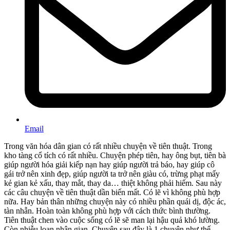
Email
Trong văn hóa dân gian có rất nhiều chuyện về tiên thuật. Trong
kho tàng cổ tích có rất nhiều. Chuyện phép tiên, hay ông bụt, tiên bà
giúp người hóa giải kiếp nạn hay giúp người trả báo, hay giúp cô
gái trở nên xinh đẹp, giúp người ta trở nên giàu có, trừng phạt mấy
kẻ gian kẻ xấu, thay mắt, thay da… thiệt không phải hiếm. Sau này
các câu chuyện về tiên thuật dần biến mất. Có lẽ vì không phù hợp
nữa. Hay bản thân những chuyện này có nhiều phần quái dị, độc ác,
tàn nhẫn. Hoàn toàn không phù hợp với cách thức bình thường.
Tiên thuật chen vào cuộc sống có lẽ sẽ man lại hậu quả khó lường.
Còn nhiễu loạn nhân gian. Chuyện sau đây là 1 chuyện như thế.