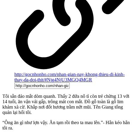
http://gocnhonho.com/nhan-gian-nay-khong-thieu-di-kinh-
thay-da-doi-thit/#Njg4NjU3MGQ4MGR
Tôi sẵn đảo mắt dòm quanh. Thấy 2 đứa nô tì còn trẻ chừng 13 với
14 tuổi, ăn vận vải gấp, trông mát con mắt. Đồ gỗ toàn là gỗ lim
khảm xà cừ. Khắp nơi đốt hương trầm nứt mũi. Tên Giang tổng
quản lại hối tôi.
“Ông ăn gì như lợn vậy. Ăn tạm rồi theo ta mau lên.”- Hắn kéo hẳn
tôi ra.