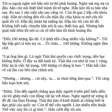
Tôi ra ngoài nghe nói hắn nói sơ thì phát hoảng. Nghe mà mụ mị cả
đầu. hắn còn nói thiệt khẽ tránh tôi tớ nghe. Hắn kéo tôi ra hẳn nhà
sau. Ra sau 1 sân viện sân sau vắng vẻ. Còn đi qua 2 lớp cửa khóa
chặt. Hắn tự chông đèn rồi cẩn thận lấy chìa khóa ra mở cửa rồi
quắt tôi vô. Hắn lấy khăn bịt miệng lại. Đầu tóc tôi còn hồ đồ.
Không biết mấy chuyện hắn nói là sao, thiệt hay giả. Nhưng hắn
quát mắt dòm tôi nói ra cái số tiền làm tôi kinh hoảng lên.
“Đến 100 lượng lận đó. Có thiệt tiền công nhiều vậy không?”- Tôi
lấp bấp giơ cả bàn tay ra… Ôi chào… 100 lượng. Không nghe lầm
chứ.
“Gạt ông làm gì. Là ngài Thái thú quyền cao chức trọng, tiền bạc
không thiếu. Ở đây xa đất kinh kỳ. Thái thú coi như là vua 1 vùng.
Đây lại là việc hệ trọng, 100 lượng có đáng là bao.”- Hắn hất cầm
về cái lầu cao bên nhà chính nói.
“Nhưng… nhưng… cái này.. ta… ta chưa từng làm qua.”- Tôi càng
bấn loạn hơn nói,
“Hừm. Tìm đến ngươi chẳng qua thấy ngươi ở trên phố biểu diễn
cái trò ghép mấy con động vật lại với nhau. Nghe ngươi tự xưng là
đồ đệ của Đạo Hoàng. Thái thú bảo ở kinh thành ai chẳng biết là
đạo phái của quốc sư. Còn tế thế cứu người. Làm nhiều tiên thuật.
Thế việc này thì có gì khó.”- Hắn cười đẩy tôi nói.