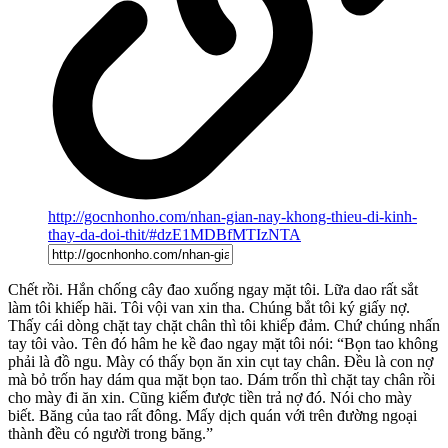
http://gocnhonho.com/nhan-gian-nay-khong-thieu-di-kinh-
thay-da-doi-thit/#dzE1MDBfMTIzNTA
Chết rồi. Hắn chống cây đao xuống ngay mặt tôi. Lữa dao rất sắt
làm tôi khiếp hãi. Tôi vội van xin tha. Chúng bắt tôi ký giấy nợ.
Thấy cái dòng chặt tay chặt chân thì tôi khiếp đảm. Chứ chúng nhấn
tay tôi vào. Tên đó hâm he kề đao ngay mặt tôi nói: “Bọn tao không
phải là đồ ngu. Mày có thấy bọn ăn xin cụt tay chân. Đều là con nợ
mà bỏ trốn hay dám qua mặt bọn tao. Dám trốn thì chặt tay chân rồi
cho mày đi ăn xin. Cũng kiếm được tiền trả nợ đó. Nói cho mày
biết. Băng của tao rất đông. Mấy dịch quán với trên đường ngoại
thành đều có người trong băng.”