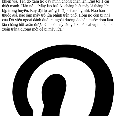
khiếp vía. Tên đó xâm trổ đầy mình chống chân lên lưng tôi 1 cái
thiệt mạnh. Hắn nói: “Mày láo hả? Ai chẳng biết mày là thằng lừa
bịp trong huyện. Bày đặt tự xưng là đạo sĩ xuống núi. Nào bán
thuốc giả, nào làm mấy trò lừa phỉnh trên phố. Hôm nọ còn bị nhà
của Đỗ viên ngoại đánh đuổi ra ngoài đường do bán thuốc dỏm làm
lão chẳng hồi xuân được. Chỉ có mấy lão già khoái cái vụ thuốc hồi
xuân tráng dương mới dễ bị mày lừa.”