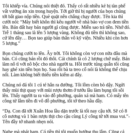
Tôi khiếp vía. Chúng nói thiệt đó. Thấy có rất nhiều kẻ bị tàn phế
vất vưởng ăn xin trong huyện. Tới giờ thì bị người của bọn chúng
tới bắt giao nộp tiền. Què quặt nên chẳng chạy được. Tên kia thì
cười nói: “Mày biết khôn thì kêu người về nhà bảo vợ con đem tiền
lên. Bán đất hay bán người gì cũng được. Miễn sao trả tiền. Nhớ đó.
Trễ 1 tháng sau là lên 5 lượng vàng. Không đủ tiền thì không sao,
cứ lên đây… Bọn tao giúp bán thân vô kỹ viện. Nhiều khi còn hơn
5 lượng.”
Bọn chúng cười to lên. Ây trời. Tôi không còn vợ con nữa đâu mà
bán. Có cũng bán rồi đó thôi. Cái chính là có 2 lượng chứ mấy. Bán
làm nô tì với nô bộc cho nhà người ta. Hồi trước túng quẫn tôi cũng
hay ghé xin tiền bọn họ. Sau rồi bà ta treo cổ nói là không thể chịu
nổi. Làm không biết thiếu tiền kiếm ai đây.
Chúng nó đá tôi 1 cú té hẳn ra đường. Tôi lồm còm bò dậy. Ngửi
thấy mùi thịt quay với mùi rượu thơm ở tưởu lầu làm bụng tôi sôi
lên. Thấy người ta ra vào đỗ phường, quán xá mà ham. Có mấy tên
công tử lắm tiền đi vô đỗ phường, tôi tớ theo hầu đầy.
“Dạ. Con đã tới Xuân Hoa lầu dặn trước là tối nay cậu tới. Sẽ có 8
cô nương và 1 bàn rượu thịt cho cậu cùng Lý công tử tới mua vui.”-
Tên đầy tớ nhanh nhẹn nói.
Nghe mà phát ham. Có tiền thì tôi muốn hưởng thụ lắm. Cũng cả