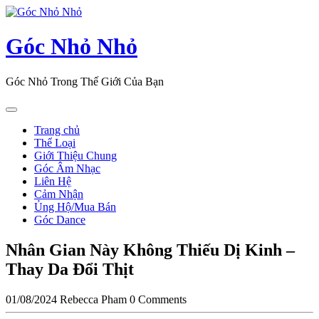
Skip
to
content
Góc Nhỏ Nhỏ
Góc Nhỏ Trong Thế Giới Của Bạn
Open
Button
Trang chủ
Thể Loại
Giới Thiệu Chung
Góc Âm Nhạc
Liên Hệ
Cảm Nhận
Ủng Hộ/Mua Bán
Góc Dance
Close
Nhân Gian Này Không Thiếu Dị Kinh –
Button
Thay Da Đổi Thịt
01/08/2024
Rebecca Pham
0 Comments