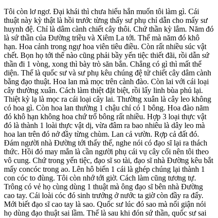
Tôi còn lơ ngơ. Đại khái thì chưa hiểu hắn muốn tôi làm gì. Cái
thuật này kỳ thật là hồi trước từng thấy sư phụ chỉ dẫn cho mấy sư
huynh đệ. Chỉ là dâm cành chiết cây thôi. Chứ thần kỳ lắm. Năm đó
là sứ thần của Đường triều và Xiêm La tới. Thế mà năm đó khô
hạn. Hoa cảnh trong ngự hoa viên tiêu điều. Còn rất nhiều súc vật
chết. Bọn họ tới thế nào cũng phải bầy yến tiệc thiết đãi, rồi dẫn sứ
thần đi 1 vòng, xong thì bày trò săn bắn. Chẳng có gì thì mất thể
diện. Thế là quốc sư và sư phụ kêu chúng đệ tử chiết cây dâm cành
bằng đạo thuật. Hoa lan mà mọc trên cành đào. Còn lai với cái loại
cây thường xuân. Cách làm thiệt đặt biệt, rồi lấy linh bùa phủ lại.
Thiệt kỳ lạ là mọc ra cái loại cây lai. Thường xuân là cây leo không
có hoa gì. Còn hoa lan thường 1 chậu chỉ có 1 bông. Hoa đào năm
đó khô hạn không hoa chứ trổ bông rất nhiều. Hợp 3 loại thực vật
đó là thành 1 loài thực vật dị, vừa đâm ra bao nhiêu là dây leo mà
hoa lan trên đó nở đầy từng chùm. Lan cả vườn. Rợp cả đất đó.
Đám người nhà Đường tới thấy thế, nghe nói có đạo sĩ lại ra thách
thức. Hồi đó may mắn là cần người phụ cái vụ cây cối nên tôi theo
vô cung. Chứ trong yến tiệc, đạo sĩ so tài, đạo sĩ nhà Đường kêu bắt
mấy concóc trong ao. Lên hô biến 1 cái là ghép chúng lại thành 1
con cóc to đùng. Tôi còn nhớ tới giờ. Cách làm cũng tương tự.
Trông có vẻ họ cùng dùng 1 thuật mà ông đạo sĩ bên nhà Đường
cao tay. Cái loài cóc đó sinh trưởng ở nước ta giờ còn đầy ra đấy.
Mới biết đạo sĩ cao tay là sao. Quốc sư lúc đó sao mà nổi giận nói
họ dùng đạo thuật sai lầm. Thế là sau khi đón sứ thần, quốc sư sai