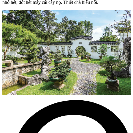
nhổ hết, đốt hết mấy cái cây nọ. Thiệt chả hiểu nổi.