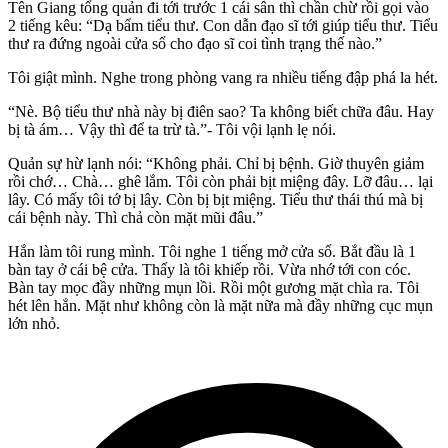
Tên Giang tổng quản đi tới trước 1 cái sân thì chần chừ rồi gọi vào
2 tiếng kêu: “Dạ bẩm tiểu thư. Con dẫn đạo sĩ tới giúp tiểu thư. Tiểu
thư ra đứng ngoài cửa sổ cho đạo sĩ coi tình trạng thế nào.”
Tôi giật mình. Nghe trong phòng vang ra nhiều tiếng đập phá la hét.
“Nè. Bộ tiểu thư nhà này bị điên sao? Ta không biết chữa đâu. Hay
bị tà ám… Vậy thì để ta trừ tà.”- Tôi vội lạnh lẹ nói.
Quản sự hừ lạnh nói: “Không phải. Chỉ bị bệnh. Giờ thuyên giảm
rồi chớ… Chà… ghê lắm. Tôi còn phải bịt miệng đây. Lỡ đâu… lại
lây. Có mấy tôi tớ bị lây. Còn bị bịt miệng. Tiểu thư thái thú mà bị
cái bệnh này. Thì chả còn mặt mũi đâu.”
Hắn làm tôi rung mình. Tôi nghe 1 tiếng mở cửa sổ. Bắt đầu là 1
bàn tay ở cái bệ cửa. Thấy là tôi khiếp rồi. Vừa nhớ tới con cóc.
Bàn tay mọc đầy những mụn lồi. Rồi một gương mặt chìa ra. Tôi
hét lên hẳn. Mặt như không còn là mặt nữa mà đầy những cục mụn
lớn nhỏ.