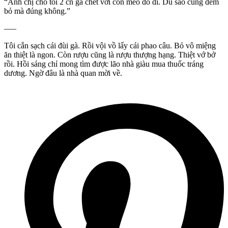
“Anh chị cho tôi 2 cn gà chết với con mèo đó đi. Dù sao cũng đem
bỏ mà đúng không.”
—–
Tôi cắn sạch cái đùi gà. Rồi vội vồ lấy cái phao câu. Bỏ vô miệng
ăn thiệt là ngon. Còn rượu cũng là rượu thượng hạng. Thiệt vớ bở
rồi. Hồi sáng chỉ mong tìm được lão nhà giàu mua thuốc tráng
dương. Ngờ đâu là nhà quan mời về.