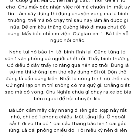
bị cướp giết. Mà có hề hấn gì đâu. Thôi, để em lo
cho. Chứ mấy bác nhận việc rồi mà chuồn thì mất uy
tín. Làm xây dựng thì đụng chuyện vong ma là bình
thường, thế mà bỏ chạy thì sau này làm ăn được gì
nữa. Để em kêu thằng Cường Nhỏ đi mua chút đồ
cúng. Mấy bác chỉ em việc. Cứ giao em.”- Bá Lớn vỗ
ngực nói chắc.
Nghe tụi nó bảo thì tôi bình tĩnh lại. Cũng từng tới
sơn 1 văn phòng có người chết rồi. Thấy bình thường.
Có điều ở đây thấy rõ ràng quá nên sợ thôi. Đúng là
sợ ma thì không làm thợ xây dựng nổi rồi. Độn thổ
đúng là cần cúng kiến. Nhất là công trình cũ thế này.
Cứ nghĩ rạp phim thì không có ma quỷ gì. Chẳng biết
sao mà có vong. Chú Nghĩa chưa gì chạy ra xe bò bía
bên ngoài để hỏi chuyện kìa.
Bá Lớn cầm mấy cây nhang đi lên gác. Rạp này rất
nhỏ, chỉ có 1 phòng chiếu. Một tầng lầu. Ở ngoài
sảnh đi vô thì có 1 cái cầu thang bắc lên 1 cái gác
lửng. Là cái phòng chiếu đó. Tôi hiếu kỳ nên đi lên