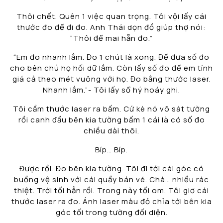
Thôi chết. Quên 1 việc quan trọng. Tôi vội lấy cái
thước đo để đi đo. Anh Thái dọn đồ giúp thợ nói:
“Thôi để mai hẵn đo.”
“Em đo nhanh lắm. Đo 1 chút là xong. Để đưa số đo
cho bên chủ họ hối dữ lắm. Còn lấy số đo để em tính
giá cả theo mét vuông với họ. Đo bằng thước laser.
Nhanh lắm.”- Tôi lấy sổ hý hoáy ghi.
Tôi cầm thước laser ra bấm. Cứ kè nó vô sát tường
rồi canh đầu bên kia tường bấm 1 cái là có số đo
chiều dài thôi.
Bíp… Bíp.
Được rồi. Đo bên kia tường. Tôi đi tới cái góc có
buồng vệ sinh với cái quầy bán vé. Chà… nhiều rác
thiệt. Trời tối hẳn rồi. Trong này tối om. Tôi giơ cái
thước laser ra đo. Ánh laser màu đỏ chỉa tới bên kia
góc tối trong tường đối diện.