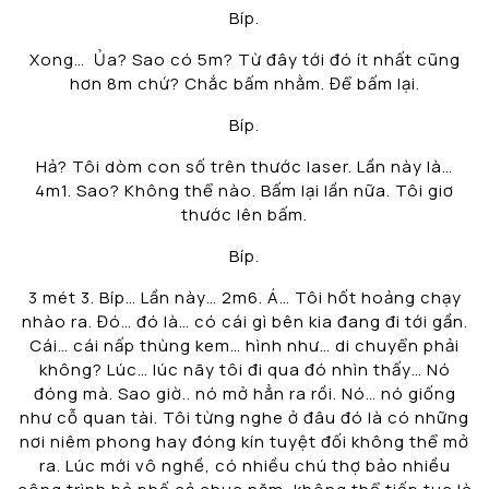
Bíp.
Xong… Ủa? Sao có 5m? Từ đây tới đó ít nhất cũng
hơn 8m chứ? Chắc bấm nhằm. Để bấm lại.
Bíp.
Hả? Tôi dòm con số trên thước laser. Lần này là…
4m1. Sao? Không thể nào. Bấm lại lần nữa. Tôi giơ
thước lên bấm.
Bíp.
3 mét 3. Bíp… Lần này… 2m6. Á… Tôi hốt hoảng chạy
nhào ra. Đó… đó là… có cái gì bên kia đang đi tới gần.
Cái… cái nấp thùng kem… hình như… di chuyển phải
không? Lúc… lúc nãy tôi đi qua đó nhìn thấy… Nó
đóng mà. Sao giờ.. nó mở hẳn ra rồi. Nó… nó giống
như cỗ quan tài. Tôi từng nghe ở đâu đó là có những
nơi niêm phong hay đóng kín tuyệt đối không thể mở
ra. Lúc mới vô nghề, có nhiều chú thợ bảo nhiều