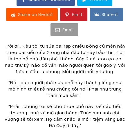
Share on Reddit
Pin it
Share it
Email
Trời ơi… Kêu tôi tu sửa cái rạp chiếu bóng cũ mèn này
theo cái kiểu của 2 ông nhà đầu tư này bảo thì… Tôi
là thợ hồ chứ đâu phải thánh. Gặp 2 cái con ẹo ẹo
nào thư ký, nào cố vấn, nào người quen tới góp ý. Với
1 đám đầu tư chung. Mỗi người mối lý tưởng.
“Đó… các người phải sửa chỗ này thành giống như
mô hình thiết kế như chúng tôi nói. Phải như trung
tâm mua sắm.”
“Phải… chúng tôi sẽ cho thuê chỗ này. Để các tiểu
thương thuê và mở gian hàng. Tuần sau anh chị
Vượng sẽ tới xem. Họ cầm chắc là mở 1 tiệm Vàng Bạc
Đá Quý ở đây.”