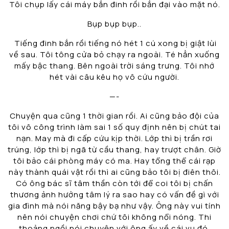
Tôi chụp lấy cái máy bắn đinh rồi bắn đại vào mặt nó.
Bụp bụp bụp..
Tiếng đinh bắn rồi tiếng nó hét 1 cú xong bị giật lùi
về sau. Tôi tông cửa bỏ chạy ra ngoài. Té hẳn xuống
mấy bậc thang. Bên ngoài trời sáng trưng. Tôi nhớ
hét vài câu kêu họ vô cứu người.
—-
Chuyện qua cũng 1 thời gian rồi. Ai cũng bảo đội của
tôi vô công trình làm sai 1 số quy định nên bị chút tai
nạn. May mà đi cấp cứu kịp thời. Lớp thì bị trần rơi
trúng, lớp thì bị ngã từ cầu thang, hay trượt chân. Giờ
tôi bảo cái phòng máy có ma. Hay tổng thể cái rạp
này thành quái vật rồi thì ai cũng bảo tôi bị điên thôi.
Có ông bác sĩ tâm thần còn tới để coi tôi bị chấn
thương ảnh hưởng tâm lý ra sao hay có vấn đề gì với
gia đình mà nói năng bậy bạ như vậy. Ông này vui tính
nên nói chuyện chơi chứ tôi không nổi nóng. Thi
thoảng ngồi nói chuyện với ông ấy về cái vụ đó.