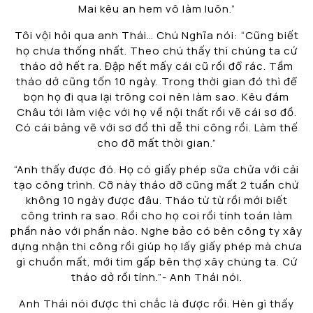
Mai kêu an hem vô làm luôn.”
Tôi vội hỏi qua anh Thái… Chú Nghĩa nói: “Cũng biết
họ chưa thống nhất. Theo chú thấy thì chúng ta cứ
tháo dở hết ra. Đập hết mấy cái cũ rồi đổ rác. Tầm
tháo dở cũng tốn 10 ngày. Trong thời gian đó thì để
bọn họ đi qua lại trông coi nên làm sao. Kêu đám
Châu tới làm việc với họ về nội thất rồi vẽ cái sơ đồ.
Có cái bảng vẽ với sơ đồ thì dễ thi công rồi. Làm thế
cho đỡ mất thời gian.”
“Anh thấy được đó. Họ có giấy phép sữa chửa với cải
tạo công trình. Cỡ này tháo dỡ cũng mất 2 tuần chứ
không 10 ngày được đâu. Tháo từ từ rồi mới biết
công trình ra sao. Rồi cho họ coi rồi tính toán làm
phần nào với phần nào. Nghe bảo có bên công ty xây
dựng nhận thi công rồi giúp họ lấy giấy phép mà chưa
gì chuồn mất, mới tìm gấp bên thợ xây chúng ta. Cứ
tháo dở rồi tính.”- Anh Thái nói.
Anh Thái nói được thì chắc là được rồi. Hèn gì thấy