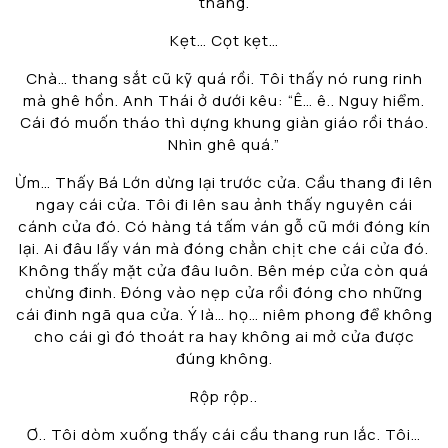
thang.
Kẹt… Cọt kẹt…
Chà… thang sắt cũ kỹ quá rồi. Tôi thấy nó rung rinh
mà ghê hồn. Anh Thái ở dưới kêu: “Ê… ê.. Nguy hiểm.
Cái đó muốn tháo thì dựng khung giàn giáo rồi tháo.
Nhìn ghê quá.”
Ừm… Thấy Bá Lớn dừng lại trước cửa. Cầu thang đi lên
ngay cái cửa. Tôi đi lên sau ảnh thấy nguyên cái
cánh cửa đó. Có hàng tá tấm ván gỗ cũ mới đóng kín
lại. Ai đâu lấy ván mà đóng chằn chịt che cái cửa đó.
Không thấy mặt cửa đâu luôn. Bên mép cửa còn quá
chừng đinh. Đóng vào nẹp cửa rồi đóng cho những
cái đinh ngã qua cửa. Ý là… họ… niêm phong để không
cho cái gì đó thoát ra hay không ai mở cửa được
đúng không.
Rộp rộp..
Ơ.. Tôi dòm xuống thấy cái cầu thang run lắc. Tôi…