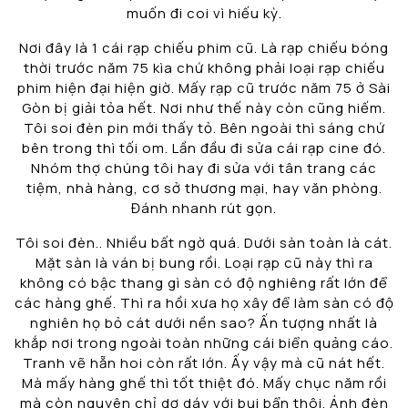
muốn đi coi vì hiếu kỳ.
Nơi đây là 1 cái rạp chiếu phim cũ. Là rạp chiếu bóng
thời trước năm 75 kìa chứ không phải loại rạp chiếu
phim hiện đại hiện giờ. Mấy rạp cũ trước năm 75 ở Sài
Gòn bị giải tỏa hết. Nơi như thế này còn cũng hiếm.
Tôi soi đèn pin mới thấy tỏ. Bên ngoài thì sáng chứ
bên trong thì tối om. Lần đầu đi sửa cái rạp cine đó.
Nhóm thợ chúng tôi hay đi sửa với tân trang các
tiệm, nhà hàng, cơ sở thương mại, hay văn phòng.
Đánh nhanh rút gọn.
Tôi soi đèn.. Nhiều bất ngờ quá. Dưới sàn toàn là cát.
Mặt sàn là ván bị bung rồi. Loại rạp cũ này thì ra
không có bậc thang gì sàn có độ nghiêng rất lớn để
các hàng ghế. Thì ra hồi xưa họ xây để làm sàn có độ
nghiên họ bỏ cát dưới nền sao? Ấn tượng nhất là
khắp nơi trong ngoài toàn những cái biển quảng cáo.
Tranh vẽ hẵn hoi còn rất lớn. Ấy vậy mà cũ nát hết.
Mà mấy hàng ghế thì tốt thiệt đó. Mấy chục năm rồi
mà còn nguyên chỉ dơ dáy với bụi bẩn thôi. Ánh đèn