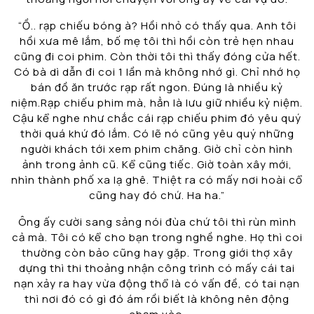
“Ồ.. rạp chiếu bóng à? Hồi nhỏ có thấy qua. Anh tôi
hồi xưa mê lắm, bố mẹ tôi thì hồi còn trẻ hẹn nhau
cũng đi coi phim. Còn thời tôi thì thấy đóng cửa hết.
Có bà dì dẫn đi coi 1 lần mà không nhớ gì. Chỉ nhớ họ
bán đồ ăn trước rạp rất ngon. Đúng là nhiều kỷ
niệm.Rạp chiếu phim mà, hẳn là lưu giữ nhiều kỷ niệm.
Cậu kể nghe như chắc cái rạp chiếu phim đó yêu quý
thời quá khứ đó lắm. Có lẽ nó cũng yêu quý những
người khách tới xem phim chăng. Giờ chỉ còn hình
ảnh trong ảnh cũ. Kể cũng tiếc. Giờ toàn xây mới,
nhìn thành phố xa lạ ghê. Thiệt ra có mấy nơi hoài cổ
cũng hay đó chứ. Ha ha.”
Ông ấy cười sang sảng nói đùa chứ tôi thì rùn mình
cả mà. Tôi có kể cho bạn trong nghề nghe. Họ thì coi
thường còn bảo cũng hay gặp. Trong giới thợ xây
dựng thì thi thoảng nhận công trình có mấy cái tai
nạn xảy ra hay vừa động thổ là có vấn đề, có tai nạn
thì nơi đó có gì đó ám rồi biết là không nên động