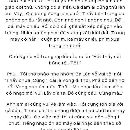
tháo cái cửa ra. Tôi thấy kinh chứ cũng leo lên dàn
giáo coi thử. Không có ai hết. Cả đám ai cũng thử lên
coi. Vậy… Cái bóng đúng là ma rồi. Thấy bên trong cái
phòng chiếu rất nhỏ. Còn nhỏ hơn 1 phòng ngủ. Để 1
cái máy chiếu. Rồi có 3 cái ghế sắt xếp để gọn vào
tường. Nhiều cuộn phim để vương vãi dưới đất. Trong
máy có hẳn 1 cuộn phim. Ra máy chiếu phim xưa
trong như thế.
Chú Nghĩa vô trong rạp kêu to ra là: “Hết thấy cái
bóng rồi. Tốt.”
Phù… Tôi thở phào nhẹ nhõm. Bá Lớn vỗ vai tôi nói:
“Thấy chưa. Cúng 1 cái là vong đi thôi. Phá bỏ đến nơi
rồi. Vong nào ám nữa. Thôi… Mở nhạc lên. Làm việc
có nhạc mới vui. Lấy bia ra. Đồ cúng đâu. Cúng mà…”
Anh em ai cũng vui vẻ làm việc. Tôi cụng lon bia với
cả đám. Theo luật thì chẳng được nhậu chứ hôm nay
ngày đầu. Có việc mới thì ai cũng vui nên uống 1
chút. Tiếng nhạc ồn ào mấy bài nhạc sến theo sở
thích của anh Bá Lớn.