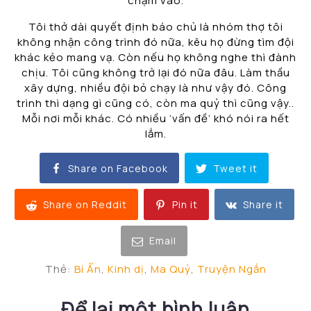
chạm vào.
Tôi thở dài quyết định báo chủ là nhóm thợ tôi
không nhận công trình đó nữa, kêu họ đừng tìm đội
khác kẻo mang vạ. Còn nếu họ không nghe thì đành
chịu. Tôi cũng không trở lại đó nữa đâu. Làm thầu
xây dựng, nhiều đội bỏ chạy là như vậy đó. Công
trình thì dạng gì cũng có, còn ma quỷ thì cũng vậy..
Mỗi nơi mỗi khác. Có nhiều ‘vấn đề’ khó nói ra hết
lắm.
Share on Facebook
Tweet it
Share on Reddit
Pin it
Share it
Email
Thẻ:
Bí Ẩn
,
Kinh dị
,
Ma Quỷ
,
Truyện Ngắn
Để lại một bình luận