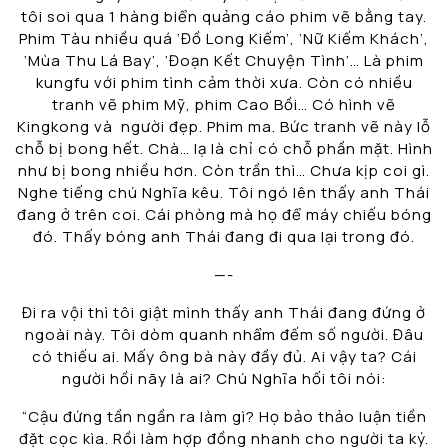
tôi soi qua 1 hàng biển quảng cáo phim vẽ bằng tay.
Phim Tàu nhiều quá ‘Đồ Long Kiếm’, ‘Nữ Kiếm Khách’,
‘Mùa Thu Lá Bay’, ‘Đoạn Kết Chuyện Tình’… Là phim
kungfu với phim tình cảm thời xưa. Còn có nhiều
tranh vẽ phim Mỹ, phim Cao Bồi… Có hình vẽ
Kingkong và người đẹp. Phim ma. Bức tranh vẽ này lỗ
chỗ bị bong hết. Chà… lạ là chỉ có chỗ phần mặt. Hình
như bị bong nhiều hơn. Còn trần thì… Chưa kịp coi gì.
Nghe tiếng chú Nghĩa kêu. Tôi ngó lên thấy anh Thái
đang ở trên coi. Cái phòng mà họ để máy chiếu bóng
đó. Thấy bóng anh Thái đang đi qua lại trong đó.
—-
Đi ra vội thì tôi giật mình thấy anh Thái đang đứng ở
ngoài này. Tôi dòm quanh nhẩm đếm số người. Đâu
có thiếu ai. Mấy ông bà này đầy đủ. Ai vậy ta? Cái
người hồi nãy là ai? Chú Nghĩa hối tôi nói:
“Cậu đứng tần ngần ra làm gì? Họ bảo thảo luận tiền
đặt cọc kìa. Rồi làm hợp đồng nhanh cho người ta ký.