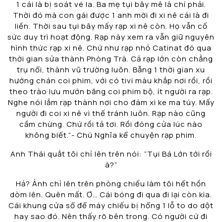
1 cái là bị soát vé la. Ba mẹ tụi bây mê là chí phải.
Thời đó mà con gái được 1 anh mời đi xi nê cái là đi
liền. Thời sau tụi bây mấy rạp xi nê còn. Họ vẫn cố
sức duy trì hoạt động. Rạp này xem ra vẫn giữ nguyên
hình thức rạp xi nê. Chứ như rạp nhỏ Catinat đó qua
thời gian sửa thành Phòng Trà. Cả rạp lớn còn chẳng
trụ nổi, thành vũ trường luôn. Bẵng 1 thời gian xu
hướng chán coi phim, với có tivi màu khắp nơi rồi, rồi
theo trào lưu mướn băng coi phim bộ, ít người ra rạp.
Nghe nói lắm rạp thành nơi cho đám xì ke ma túy. Mấy
người đi coi xi nê vì thế tránh luôn. Rạp nào cũng
cầm chừng. Chứ rồi tả tơi. Rồi đóng cửa lúc nào
không biết.”- Chú Nghĩa kể chuyện rạp phim.
Anh Thái quắt tôi chỉ lên trên nói: “Tụi Bá Lớn tới rồi
à?”
Hả? Ảnh chỉ lên trên phòng chiếu làm tôi hết hồn
dòm lên. Quên mất. Ơ… Cái bóng đi qua đi lại còn kìa.
Cái khung cửa sổ để máy chiếu bị hổng 1 lỗ to do dột
hay sao đó. Nên thấy rõ bên trong. Có người cứ đi