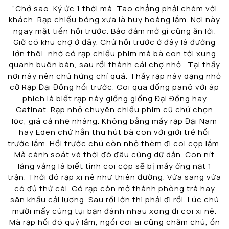
“Chớ sao. Ký ức 1 thời mà. Tao chẳng phải chém với
khách. Rạp chiếu bóng xưa là huy hoàng lắm. Nơi này
ngay mặt tiền hồi trước. Bảo đảm mở gì cũng ăn lời.
Giờ có khu chợ ở đây. Chứ hồi trước ở đây là đường
lớn thôi, nhờ có rạp chiếu phim mà bà con tới xung
quanh buôn bán, sau rồi thành cái chợ nhỏ. Tại thấy
nơi này nên chú hứng chí quá. Thấy rạp này dạng nhỏ
cỡ Rạp Đại Đồng hồi trước. Coi qua đống panô với áp
phích là biết rạp này giống giống Đại Đồng hay
Catinat. Rạp nhỏ chuyên chiếu phim cũ chứ chọn
lọc, giá cả nhẹ nhàng. Không bằng mấy rạp Đại Nam
hay Eden chứ hẳn thu hút bà con với giới trẻ hồi
trước lắm. Hồi trước chú còn nhỏ thèm đi coi cọp lắm.
Mà cánh soát vé thời đó đâu cũng dữ dằn. Con nít
lảng vảng là biết tính coi cọp sẽ bị mấy ổng nạt 1
trận. Thời đó rạp xi nê như thiên đường. Vừa sang vừa
có đủ thứ cái. Có rạp còn mở thành phòng trà hay
sân khấu cải lương. Sau rồi lớn thì phải đi rồi. Lúc chú
mười mấy cùng tụi bạn đánh nhau xong đi coi xi nê.
Mà rạp hồi đó quý lắm, ngồi coi ai cũng chăm chú, ồn