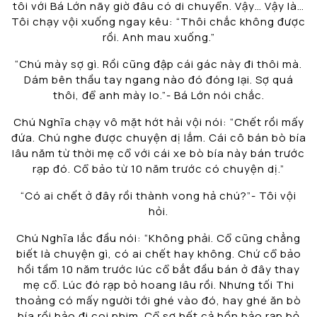
tôi với Bá Lớn nãy giờ đâu có di chuyển. Vậy… Vậy là…
Tôi chạy vội xuống ngay kêu: “Thôi chắc không được
rồi. Anh mau xuống.”
“Chú mày sợ gì. Rồi cũng đập cái gác này đi thôi mà.
Dám bên thầu tay ngang nào đó đóng lại. Sợ quá
thôi, để anh mày lo.”- Bá Lớn nói chắc.
Chú Nghĩa chạy vô mặt hớt hải vội nói: “Chết rồi mấy
đứa. Chú nghe được chuyện dị lắm. Cái cô bán bò bía
lâu năm từ thời mẹ cổ với cái xe bò bía này bán trước
rạp đó. Cổ bảo từ 10 năm trước có chuyện dị.”
“Có ai chết ở đây rồi thành vong hả chú?”- Tôi vội
hỏi.
Chú Nghĩa lắc đầu nói: “Không phải. Cổ cũng chẳng
biết là chuyện gì, có ai chết hay không. Chứ cổ bảo
hồi tầm 10 năm trước lúc cổ bắt đầu bán ở đây thay
mẹ cổ. Lúc đó rạp bỏ hoang lâu rồi. Nhưng tối Thi
thoảng có mấy người tới ghé vào đó, hay ghé ăn bò
bía rồi bảo đi coi phim. Cổ sợ hết cả hồn bảo rạp bỏ