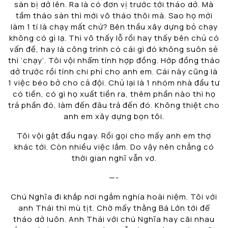
sàn bị dở lên. Ra là có đơn vị trước tới tháo dở. Mà
tầm tháo sàn thì mới vô tháo thôi mà. Sao họ mới
làm 1 tí là chạy mất chứ? Bên thầu xây dựng bỏ chạy
không có gì lạ. Thì vô thấy lỗ rồi hay thấy bên chủ có
vấn đề, hay là công trình có cái gì đó không suôn sẻ
thì ‘chạy’. Tôi vội nhẩm tính hợp đồng. Hớp đồng tháo
dở trước rồi tính chi phí cho anh em. Cái này cũng là
1 việc béo bở cho cả đội. Chủ lại là 1 nhóm nhà đầu tư
có tiền, có gì họ xuất tiền ra, thêm phần nào thì họ
trả phần đó, làm đến đâu trả đến đó. Không thiệt cho
anh em xây dựng bọn tôi.
Tôi vội gật đầu ngay. Rồi gọi cho mấy anh em thợ
khác tới. Còn nhiều việc lắm. Do vậy nên chẳng có
thời gian nghĩ vẫn vơ.
—-
Chú Nghĩa đi khắp nơi ngắm nghía hoài niệm. Tôi với
anh Thái thì mù tịt. Chờ mấy thằng Bá Lớn tới để
tháo dở luôn. Anh Thái với chú Nghĩa hay cãi nhau