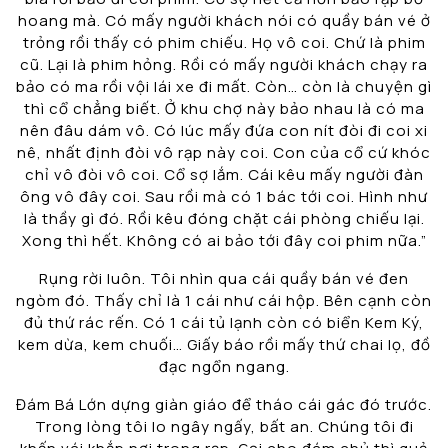
hoang mà. Có mấy người khách nói có quầy bán vé ở
trỏng rồi thấy có phim chiếu. Họ vô coi. Chứ là phim
cũ. Lại là phim hỏng. Rồi có mấy người khách chạy ra
bảo có ma rồi vội lái xe đi mất. Còn… còn là chuyện gì
thì cổ chẳng biết. Ở khu chợ này bảo nhau là có ma
nên đâu dám vô. Có lúc mấy đứa con nít đòi đi coi xi
nê, nhất định đòi vô rạp này coi. Con của cổ cứ khóc
chỉ vô đòi vô coi. Cổ sợ lắm. Cái kêu mấy người đàn
ông vô đây coi. Sau rồi mà có 1 bác tới coi. Hình như
là thầy gì đó. Rồi kêu đóng chặt cái phòng chiếu lại.
Xong thì hết. Không có ai bảo tới đây coi phim nữa.”
Rụng rời luôn. Tôi nhìn qua cái quầy bán vé đen
ngòm đó. Thấy chỉ là 1 cái như cái hộp. Bên cạnh còn
đủ thứ rác rến. Có 1 cái tủ lạnh còn có biển Kem Ký,
kem dừa, kem chuối… Giấy báo rồi mấy thứ chai lọ, đồ
đạc ngổn ngang.
Đám Bá Lớn dựng giàn giáo để tháo cái gác đó trước.
Trong lòng tôi lo ngây ngấy, bất an. Chúng tôi đi