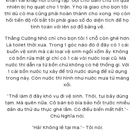
khấn vái khắp nơi trong rạp. Gọi cho đám chủ thì quả
nhiên bị họ quạt cho 1 trận. Ý họ là giao cho bọn tôi
thì dù có ma cũng phải hoàn thành cho xong. Họ còn
hối tiến độ rồi bắt tôi phải giao số đo diện tích để họ
tính toán với lên sơ đồ bảng vẽ.
Thằng Cường Nhỏ chỉ cho bọn tôi 1 chỗ còn ghê hơn.
Là toilet thời xưa. Trong 1 góc nào đó ở đây có 1 cái
buồn vệ sinh mà cái loại vệ sinh ngồi xổm ấy. Không
có bồn rửa mặt gì chỉ có 1 cái vòi nước loại cũ. Mà
nước thì dẫn ra từ bồn chứ không có hệ thống gì. Với
1 cái bồn nước tự xây để trữ nước dùng để sử dụng
trong này. Còn nước thì hình như nước mưa từ máng
xối.
“Thế làm ở đây khó vụ đi vệ sinh. Thôi, tụi bây dùng
tạm. Mà quên nữa. Cô bán bò bía bảo hồi trước nhiều
dân du thử du thực ghé lắm. Có điều biến mất hết.”-
Chú Nghĩa nói.
“Hả/ Không lẽ tại ma.”- Tôi nói.