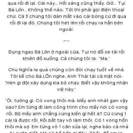
qua rồi đi lại. Cái này… Hồi sáng cũng thấy. Giờ… Tụi
Bá Lớn… Không thể nào. Tới thì phải gọi điện thoại
chứ. Cả 3 chúng tôi dán mắt vào cái bóng cứ đi qua
rồi đi lại đó. Chúng tôi hét lên rồi chạy ra hẳn bên
ngoài.
—–
Đụng ngay Bá Lớn ở ngoài cửa. Tụi nó đỗ xe tải rồi
khiên đồ xuống. Cả chúng tôi la: “Ma.”
Chú Nghĩa la quá chừng còn đòi chạy tuốt về nhà.
Tôi kể cho Bá LỚn nghe. Anh Thái tái cả mặt nói:
“Hèn gì đội xây dựng kia bỏ chạy. Biết vậy không nhận
việ này.”
“Ôi, tưởng gì. Có vong thôi mà. Mấy anh nhát gan vậy
sao? Em từng đi làm công trình cho mấy nơi có vong
rồi. Bộ mấy anh chẳng cúng kiến gì hết à? Cứ cúng 1
cái là được rồi. Rồi bắt tay vô làm thôi. Có 1 vong hồn
thôi mà sợ. Em từng vô 1 căn sửa lại, nghe bảo cả nhà