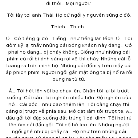
đi thôi… Mọi người.”
Tôi lây tới anh Thái. Họ cứ ngồi y nguyên sững ở đó.
Thịch… Thịch…
Ơ… Có tiếng gì đó.. Tiếng… như tiếng lăn lếch. Ơ… Tôi
dòm kỹ lại thấy những cái bóng khách này đang… Có
phải họ đang… bị cháy không. Giống như những cái
phim cũ rồi bị ánh sáng rọi vô thì cháy. Những cái lỗ
loang ra trên mình họ. Những cái đốm y trên mấy cái
áp phích phim. Người ngồi gần mặt ông ta bị nổ ra rồi
bung ra từ từ.
Á… Tôi hét lên vội bỏ chạy lên. Chân tôi lại bị trượt
xuống. Cái sàn… bị nghiên nhiều hơn. Độ nghiên của
nó… Cái dốc… như cao thêm lên. Tôi càng chạy thì
càng bị trượt về phía sau. Mớ cát làm tôi trượt té. A…
đầu gối tôi đập xuống đất trúng 1 cái đinh. Tôi hét rú
lên ôm cái đầu gối. Tôi cố bò leo lên. Những người
ngồi ghế như bị chảy ra… Họ như trên những cái