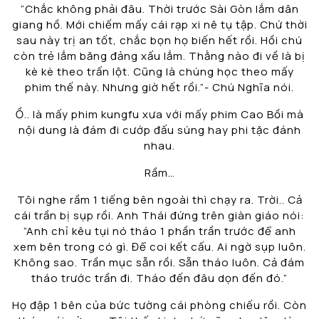
“Chắc không phải đâu. Thời trước Sài Gòn lắm dân
giang hồ. Mới chiếm mấy cái rạp xi nê tụ tập. Chứ thời
sau này trị an tốt, chắc bọn họ biến hết rồi. Hồi chú
còn trẻ lắm băng đảng xấu lắm. Thằng nào đi về là bị
kè kè theo trấn lột. Cũng là chúng học theo mấy
phim thế này. Nhưng giờ hết rồi.”- Chú Nghĩa nói.
Ồ.. là mấy phim kungfu xưa với mấy phim Cao Bồi mà
nội dung là đám đi cướp đấu súng hay phi tặc đánh
nhau.
Rầm…
Tôi nghe rầm 1 tiếng bên ngoài thì chạy ra. Trời.. Cả
cái trần bị sụp rồi. Anh Thái đứng trên giàn giáo nói:
“Anh chỉ kêu tụi nó tháo 1 phần trần trước để anh
xem bên trong có gì. Để coi kết cấu. Ai ngờ sụp luôn.
Không sao. Trần mục sẵn rồi. Sẵn tháo luôn. Cả đám
tháo trước trần đi. Tháo đến đâu dọn đến đó.”
Họ đập 1 bên của bức tường cái phòng chiếu rồi. Còn