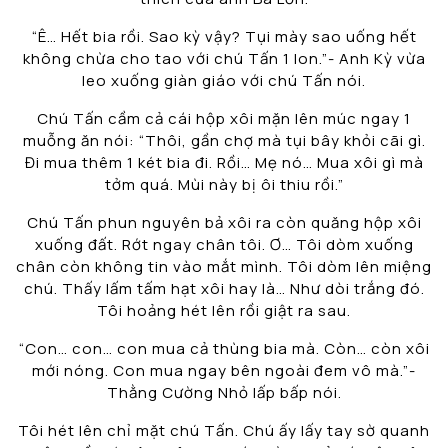
“Ê… Hết bia rồi. Sao kỳ vậy? Tụi mày sao uống hết
không chừa cho tao với chú Tấn 1 lon.”- Anh Kỳ vừa
leo xuống giàn giáo với chú Tấn nói.
Chú Tấn cầm cả cái hộp xôi mặn lên múc ngay 1
muỗng ăn nói: “Thôi, gần chợ mà tụi bây khỏi cãi gì.
Đi mua thêm 1 két bia đi. Rồi… Mẹ nó… Mua xôi gì mà
tởm quá. Mùi này bị ôi thiu rồi.”
Chú Tấn phun nguyên bả xôi ra còn quăng hộp xôi
xuống đất. Rớt ngay chân tôi. Ơ… Tôi dòm xuống
chân còn không tin vào mắt mình. Tôi dòm lên miệng
chú. Thấy lấm tấm hạt xôi hay là… Như dòi trắng đó.
Tôi hoảng hét lên rồi giật ra sau.
“Con… con… con mua cả thùng bia mà. Còn… còn xôi
mới nóng. Con mua ngay bên ngoài đem vô mà.”-
Thằng Cường Nhỏ lấp bấp nói.
Tôi hét lên chỉ mặt chú Tấn. Chú ấy lấy tay sờ quanh