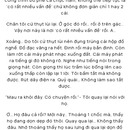
công trình bỏ phế cả chục năm, không thể tiếp tục là
‘có rất nhiều vấn đề’ chứ không đơn giản chỉ 1 hay 2
cái.
Chân tôi cứ thụt lùi lại. Ở góc đó rồi… rồi ở trên gác..
Vậy nơi này là nơi ‘có rất nhiều vấn đề’ rồi. A..
Xoảng… Do tôi cứ thụt lùi nên đụng trúng cái hộp đồ
nghề. Đồ đạc văng ra hết. Đinh rồi máy bắn đinh. Còn
làm rớt cái máy phát nhạc xuống đất. Cái máy phát
ra tiếng gì đó không rõ. Nghe như tiếng nói trong
giọng hát. Còn giọng thì lúc trầm lúc bổng lên cao
xuống thấp còn lập lại 1 lời. Tôi bấm tắt mà không
được. Rút dây điện ra. Quỷ quái… Không làm sao tắt
được.
“Mau ra khỏi đây. Có chuyện rồi.”- Tôi quay lại nói với
họ.
Ơ… Họ đâu cả rồi? Mới nãy.. Thoáng 1 chốc mà, thấy
họ đang dọn dẹp đó thôi. Quay qua lại… Không thấy
đâu. Nhớ thoáng thấy họ sau lưng đi qua lại dọn đồ