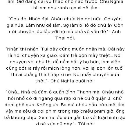
lắm. Giờ đang cãi vụ tháo chỗ nào trước. Chú Nghĩa
thì làm như rành rạp xi nê lắm.
“Chú đó. Nhận đại. Cháu chưa kịp coi nữa. Chuyên
gia hứa. Làm như dễ lắm. Sợ làm bị lỗ đó chú à? Còn
nói chuyện lâu lắc với họ mà chả vô vấn đề.”- Anh
Thái nói.
“Nhận thì nhận. Tụi bây cũng muốn nhận mà. Cái này
là nói chuyện xã giao. Đám trẻ bọn mày thiệt… Nói
chuyện với chủ thì dễ nắm bắt ý họ hơn, làm việc
cũng bớt la rầy rồi mích lòng hơn. Với lại bọn lớn tuổi
thì ai chẳng thích rạp xi nê. Nói mấy chuyện xưa
thôi.”- Chú Nghĩa cười nói.
“Chà… Nhà cả đám ở quận Bình Thạnh mà. Cháu nhớ
hồi nhỏ có đi ngang qua rạp xi nê cũ ở quận 3, chứ
dòm ghê quá. Không ưa. Ba má cháu hẳn còn mê lắm.
Vậy mà kêu đi coi phim trong rạp chiếu phim giờ, ổng
bả không chịu. Xem ra lớp xưa gắn bó với loại hình rạp
xi nê xưa cũ này.”- Tôi nói.