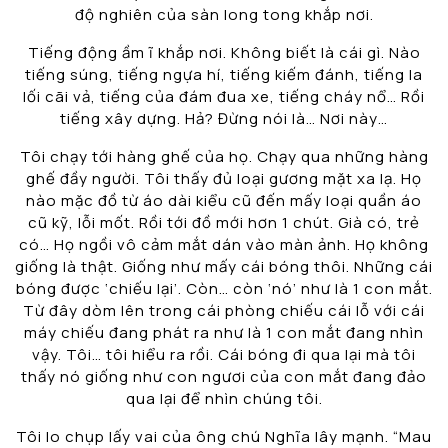
độ nghiên của sàn long tong khắp nơi.
Tiếng động ầm ĩ khắp nơi. Không biết là cái gì. Nào
tiếng súng, tiếng ngựa hí, tiếng kiếm đánh, tiếng la
lối cãi vả, tiếng của đám đua xe, tiếng cháy nổ… Rồi
tiếng xây dựng. Hả? Đừng nói là… Nơi này…
Tôi chạy tới hàng ghế của họ. Chạy qua những hàng
ghế đầy người. Tôi thấy đủ loại gương mặt xa lạ. Họ
nào mặc đồ từ áo dài kiểu cũ đến mấy loại quần áo
cũ kỹ, lỗi mốt. Rồi tới đồ mới hơn 1 chút. Già có, trẻ
có… Họ ngồi vô cảm mắt dán vào màn ảnh. Họ không
giống là thật. Giống như mấy cái bóng thôi. Những cái
bóng được ‘chiếu lại’. Còn… còn ‘nó’ như là 1 con mắt.
Từ đây dòm lên trong cái phòng chiếu cái lỗ với cái
máy chiếu đang phát ra như là 1 con mắt đang nhìn
vậy. Tôi… tôi hiểu ra rồi. Cái bóng đi qua lại mà tôi
thấy nó giống như con ngươi của con mắt đang đảo
qua lại để nhìn chúng tôi.
Tôi lo chụp lấy vai của ông chú Nghĩa lây mạnh. “Mau