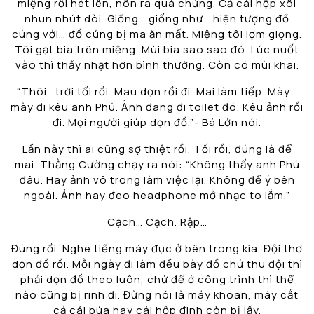
miệng rồi hét lên, nôn ra quá chừng. Cả cái hộp xôi
nhun nhút dòi. Giống… giống như… hiện tượng đồ
cúng với… đồ cúng bị ma ăn mất. Miệng tôi lợm giọng.
Tôi gạt bia trên miệng. Mùi bia sao sao đó. Lúc nuốt
vào thì thấy nhạt hơn bình thường. Còn có mùi khai.
“Thôi.. trời tối rồi. Mau dọn rồi đi. Mai làm tiếp. Mày…
mày đi kêu anh Phú. Ảnh đang đi toilet đó. Kêu ảnh rồi
đi. Mọi người giúp dọn đồ.”- Bá Lớn nói.
Lần này thì ai cũng sợ thiệt rồi. Tối rồi, đúng là để
mai. Thằng Cường chạy ra nói: “Không thấy anh Phú
đâu. Hay ảnh vô trong làm việc lại. Không để ý bên
ngoài. Ảnh hay đeo headphone mở nhạc to lắm.”
Cạch… Cạch. Rập…
Đúng rồi. Nghe tiếng máy đục ở bên trong kìa. Đội thợ
dọn đồ rồi. Mỗi ngày đi làm đều bày đồ chứ thu đội thì
phải dọn đồ theo luôn, chứ để ở công trình thì thể
nào cũng bị rinh đi. Đừng nói là máy khoan, máy cắt
cả cái búa hay cái hộp đinh còn bị lấy.