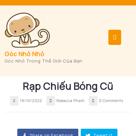
Skip
to
content
Op
But
Góc Nhỏ Nhỏ
Góc Nhỏ Trong Thế Giới Của Bạn
Rạp Chiếu Bóng Cũ
19/10/2022
Rebecca Pham
0 Comments
Share on Facebook
Tweet it