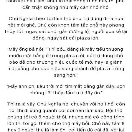
rành kết cấu lắm. Nhất là loại công trình này thì phải
cẩn thận không như mấy căn nhỏ nhỏ.
Chú Nghĩa theo tôi làm thợ phụ, tự dưng đi ra hứa
hết mới ghê. Chú còn khen tấm tắc chỗ này phong
thủy tốt, ngay sát chợ, gần đường lộ, người qua kẻ lại
đông, ngay sát cái plaza lớn.
Mấy ổng bả nói: “Thì đó… đáng lẽ mấy tiểu thương
mướn mặt bằng ở trong plaza rồi, cái tự dưng chủ
bảo để cho thương hiệu quốc tế mở, hay là giành
mặt bằng cho các hiệu sang chảnh để plaza trông
sang hơn.”
“Mấy anh chị kêu trời mới tìm mặt bằng gần đây. Bọn
chúng tôi thấy đầu tư ở đây ổn.”
Thì ra là vậy. Chú Nghĩa nói chuyện với họ 1 hồi còn
tôi thì đi xung quanh coi coi nên làm sao. Đội thợ
chúng tôi có 5 người thôi, nhưng mà có công trình
lớn thì tôi gọi thêm cho thợ mấy hồi. Chỗ này tầm 8
hay 9 người thợ là làm ổn, coi tiến độ cái đã. Với lại