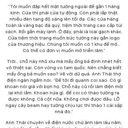
“Tôi muốn đập hết mặt tường ngoài để gắn 1 hàng
kính. Cửa thì phải cửa tự động. Còn phải lấp thật
nhiều đèn tang độ sáng lên tối đa. Các cửa hàng
toàn là vàng bạc đá quý, tiệm thời trang cao cấp túi
xách. Rồi gắn máy lạnh. Ở đây, phải là loại gạch khác.
Cửa tiệm thời trang muốn bức tường này gắn logo
của thương hiệu. Chúng tôi muốn có 1 khu để mở…
Có thể có đơn vị muốn mở triễn lãm.”
Trời… chỗ này nhỏ xíu mà mấy ổng bả định nhét hết
vô thiệt sai. Còn vòng vo tam quốc. Nên chẳng biết
mấy ổng bả muốn sao? Vẽ vời dữ quá. Anh Thái thợ
điện ngán ngẩm nói: “Để tôi đi quanh coi sao. Có gì
khoan nói giá với bọn họ. Chỗ này cũ rồi làm điện mới
lại khó lắm. Khoan hứa gì, để coi có tháo tường ra
được không. Cả cột nữa. Không chơi được đâu. LỠ
ngay cây beam hay tường chịu lực thì tháo 1 cái sập
nhà đó.”
Anh Thái chuyên về điện nước chứ ảnh làm lâu năm,