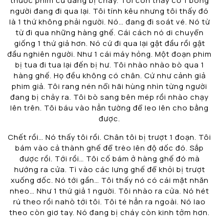
thước phim cũ đang bị cháy. Tôi còn thấy có 1 bóng
người đang đi qua lại. Tôi tính kêu nhưng tôi thấy đó
là 1 thứ không phải người. Nó… đang đi soát vé. Nó từ
từ đi qua những hàng ghế. Cái cách nó di chuyển
giống 1 thứ giả hơn. Nó cứ đi qua lại gật đầu rồi gật
đầu nghiên người. Như 1 cái máy hỏng. Một đoạn phim
bị tua đi tua lại đến bị hư. Tôi nhào nhào bò qua 1
hàng ghế. Họ đều không có chân. Cứ như cảnh giả
phim giả. Tôi rang nén nổi hãi hùng nhìn từng người
đang bị chảy ra. Tôi bò sang bên mép rồi nhào chạy
lên trên. Tôi báu vào hẳn tường để leo lên cho bằng
được.
Chết rồi… Nó thấy tôi rồi. Chân tôi bị trượt 1 đoạn. Tôi
bám vào cả thành ghế để trèo lên độ dốc đó. Sắp
được rồi. Tới rồi… Tôi cố bám ở hàng ghế đó mà
hướng ra cửa. Tì vào các lưng ghế để khỏi bị trượt
xuống dốc. Nó tới gần… Tôi thấy nó có cái mặt nhăn
nheo… Như 1 thứ giả 1 người. Tôi nhào ra cửa. Nó hét
rú theo rồi nahò tới tôi. Tôi té hẳn ra ngoài. Nó lao
theo còn giơ tay. Nó đang bị cháy còn kinh tởm hơn.