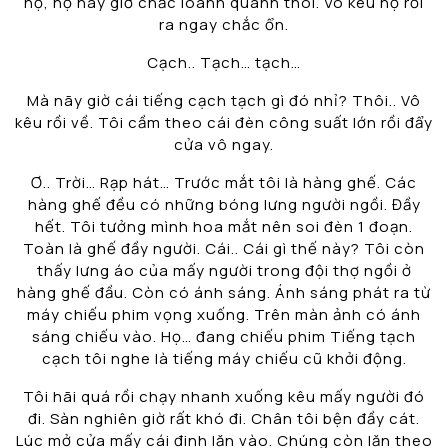
họ, họ nãy giờ chắc loanh quanh thôi. Vô kêu họ rồi
ra ngay chắc ổn.
Cạch.. Tạch… tạch…
Mà nãy giờ cái tiếng cạch tạch gì đó nhỉ? Thôi.. Vô
kêu rồi về. Tôi cầm theo cái đèn công suất lớn rồi đẩy
cửa vô ngay.
Ơ.. Trời… Rạp hát… Trước mắt tôi là hàng ghế. Các
hàng ghế đều có những bóng lưng người ngồi. Đầy
hết. Tôi tưởng mình hoa mắt nên soi đèn 1 đoạn.
Toàn là ghế đầy người. Cái.. Cái gì thế này? Tôi còn
thấy lưng áo của mấy người trong đội thợ ngồi ở
hàng ghế đầu. Còn có ánh sáng. Ánh sáng phát ra từ
máy chiếu phim vọng xuống. Trên màn ảnh có ánh
sáng chiếu vào. Họ… đang chiếu phim Tiếng tạch
cạch tôi nghe là tiếng máy chiếu cũ khởi động.
Tôi hãi quá rồi chạy nhanh xuống kêu mấy người đó
đi. Sàn nghiên giờ rất khó đi. Chân tôi bện đầy cát.
Lúc mở cửa mấy cái đinh lăn vào. Chúng còn lăn theo