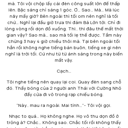
mà. Tôi vội chộp lấy cái đèn công suất lớn để thấp
lên. Bậc sáng chỉ sáng 1 góc. Ơ… Sao… Mà… Mà lúc
nãy mấy giờ? Bên ngoài thì tối om nên nghĩ là tối
chứ… Nghĩ lại đầu giờ trưa thì đám Bá Lớn tới. Chỉ đi
lòng vòng rồi dọn đồ xuống. Thì.. thì đâu thể mất thời
gian vậy? Sao mà… sao mà tối lẹ thế được. Tầm này
chừng 3 hay 4 giờ chiều thôi mà. Tại bên ngoài tối
hẳn rồi không nghe tiếng bán buôn, tiếng xe gì nên
nghĩ là trời tối. Cứ như từ từ ánh sáng trong này biến
mất vậy.
Cạch…
Tôi nghe tiếng nên quay lại coi. Quay đèn sang chỗ
đó. Thấy bóng của 2 người anh Thái với Cường Nhỏ
đẩy cửa đi vô trong rạp chiếu bóng.
“Này.. mau ra ngoài. Mai tính…”- Tôi vội gọi.
Nhạc to quá… Họ không nghe. Họ vô thu dọn đồ ở
trỏng à? Chắc… Không sao. Chắc tối rồi không thấy