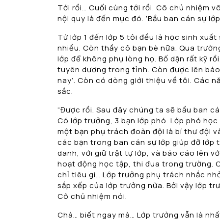
Tới rồi… Cuối cùng tới rồi. Cô chủ nhiệm v
nội quy là đến mục đó. ‘Bầu ban cán sự lớp
Từ lớp 1 đến lớp 5 tôi đều là học sinh xuất
nhiều. Còn thầy cô bạn bè nữa. Qua trường
lớp để không phụ lòng họ. Bố dặn rất kỹ rồ
tuyên dương trong tỉnh. Còn được lên báo
nay’. Còn có dòng giới thiệu về tôi. Các n
sắc.
“Được rồi. Sau đây chúng ta sẽ bầu ban cá
Có lớp trưởng, 3 bạn lớp phó. Lớp phó học t
một bạn phụ trách đoàn đội là bí thư đội 
các bạn trong ban cán sự lớp giúp đỡ lớp 
danh, với giữ trật tự lớp, và báo cáo lên v
hoạt động học tập, thi đua trong trường. 
chỉ tiêu gì… Lớp trưởng phụ trách nhắc n
sắp xếp của lớp trưởng nữa. Bởi vậy lớp tr
Cô chủ nhiệm nói.
Chà… biết ngay mà… Lớp trưởng vẫn là nhất