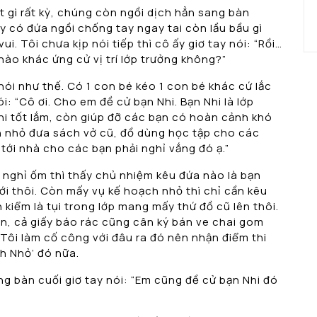
t gì rất kỳ, chúng còn ngồi dịch hẳn sang bàn
 có đứa ngồi chống tay ngay tai còn lầu bầu gì
. Tôi chưa kịp nói tiếp thì cô ấy giơ tay nói: “Rồi…
 nào khác ứng cử vị trí lớp trưởng không?”
ói như thế. Có 1 con bé kéo 1 con bé khác cứ lắc
ói: “Cô ơi. Cho em đề cử bạn Nhi. Bạn Nhi là lớp
i tốt lắm, còn giúp đỡ các bạn có hoàn cảnh khó
h nhỏ đưa sách vở cũ, đồ dùng học tập cho các
 tới nhà cho các bạn phải nghỉ vắng đó ạ.”
 nghỉ ốm thì thấy chủ nhiệm kêu đứa nào là bạn
i thôi. Còn mấy vụ kế hoạch nhỏ thì chỉ cần kêu
 kiểm là tụi trong lớp mang mấy thứ đồ cũ lên thôi.
n, cả giấy báo rác cũng cân ký bán ve chai gom
Tôi làm cố công với đâu ra đó nên nhận điểm thi
h Nhỏ’ đó nữa.
ng bàn cuối giơ tay nói: “Em cũng đề cử bạn Nhi đó