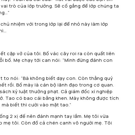
 vai trò của lớp trưởng. Sẽ cố gắng để lớp chúng ta
ng…”
chủ nhiệm với trong lớp lại để nhỏ này làm lớp
hì…
t cặp vở của tôi. Bố vác cây roi ra còn quất liên
lỗi bố. Mẹ chạy tới can nói: “Mình đừng đánh con
 to nói: “Bà không biết dạy con. Còn thằng quỷ
hết rồi. Bố mày là cán bộ lãnh đạo trong cơ quan.
 sách kỷ luật thưởng phạt. Cả giám đốc xí nghiệp
ở. Tao có bao cái bằng khen. Mày không được tích
 mà biết thì cười vào mặt tao.”
uống 2 xị đế nên đánh mạnh tay lắm. Mẹ tôi vừa
vào mẹ tôi. Còn đổ cả chén canh vô người mẹ. Tôi