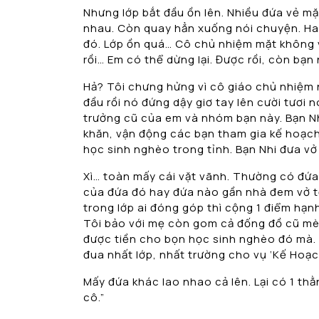
Nhưng lớp bắt đầu ồn lên. Nhiều đứa vẻ mặ
nhau. Còn quay hẳn xuống nói chuyện. Hay
đó. Lớp ồn quá… Cô chủ nhiệm mặt không vui
rồi… Em có thể dừng lại. Được rồi, còn bạn
Hả? Tôi chưng hửng vì cô giáo chủ nhiệm n
đầu rồi nó đứng dậy giơ tay lên cười tươi n
trưởng cũ của em và nhóm bạn này. Bạn Nh
khăn, vận động các bạn tham gia kế hoạc
học sinh nghèo trong tỉnh. Bạn Nhi đưa vở
Xì… toàn mấy cái vặt vãnh. Thường có đứa
của đứa đó hay đứa nào gần nhà đem vở tớ
trong lớp ai đóng góp thì cộng 1 điểm hạnh
Tôi bảo với mẹ còn gom cả đống đồ cũ mè
được tiền cho bọn học sinh nghèo đó mà. 
đua nhất lớp, nhất trường cho vụ ‘Kế Hoạc
Mấy đứa khác lao nhao cả lên. Lại có 1 thằ
cô.”