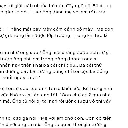
hạy tới giật cái roi của bố còn đẩy ngã bố. Bố do bị
ên gào to nói: “Sao ông đánh mẹ với em tôi? Mẹ..
 nói: “Thằng mất dạy. Mày dám đánh bố mày… Mẹ con
 gì không làm được lớp trưởng. Trong khi tao là
bộ mà như ông sao? Ông mới chẳng được tích sự gì.
ồi trước ông chỉ làm trong công đoàn trong xí
hân hay triễn khai ba cái chỉ tiêu… Ba cái thứ
yên dương bậy bạ. Lương cũng chỉ ba cọc ba đồng
 suốt ngày ra vẻ.”
Mẹ tôi sợ quá kéo anh tôi ra khỏi cửa. Bố trong nhà
tôi vừa khóc vừa kéo anh tôi: “Con chở cả 2 qua nhà
 mà. Ổng từ hồi bị tai nạn rồi uống rượu vô thì vậy
nh tôi đạp ga nói: “Mẹ với em chờ con. Con có tiền
cần ở với ông ta nữa. Ông ta quen thói gia trưởng