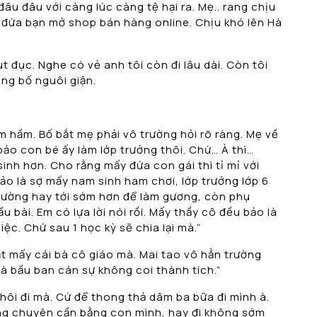
âu đâu với càng lúc càng tệ hại ra. Mẹ.. rang chịu
y đứa bạn mở shop bán hàng online. Chịu khó lên Hà
ụt đục. Nghe có vẻ anh tôi còn đi lâu dài. Còn tôi
ong bố nguôi giận.
m hầm. Bố bắt mẹ phải vô trường hỏi rõ ràng. Mẹ về
 bảo con bé ấy làm lớp trưởng thôi. Chứ… À thì…
inh hơn. Cho rằng mấy đứa con gái thì tỉ mỉ với
ảo là sợ mấy nam sinh ham chơi, lớp trưởng lớp 6
 trường hay tới sớm hơn để làm gương, còn phụ
ầu bài. Em có lựa lời nói rồi. Mấy thầy cô đều bảo là
ệc. Chứ sau 1 học kỳ sẽ chia lại mà.”
bắt mấy cái bà cô giáo mà. Mai tao vô hẳn trường
à bầu ban cán sự không coi thành tích.”
 thôi đi mà. Cứ để thong thả dâm ba bữa đi mình à.
ông chuyên cần bằng con mình, hay đi không sớm