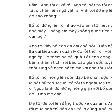
Rầm… Anh tôi đi về rồi. Anh tôi hét to rồi c
tật ở chân nên ngã vật ra. Anh tôi đỡ mẹ l
có sao không?”
Bố tôi đứng lên rồi nhào vào anh tôi hét
nhà mày. Thằng em mày không được tích sự
cán bộ…”
Anh tôi đẩy bố còn đá cái ghế nói: “Cán 
Ba cái kiểu cách quản lý đó lỗi thời rồi. H
nghiệp. Lo thêm ba cái quà Tết cho công n
bệnh thành tích, rồi báo cáo gian dối, tu
thôi. Ông về hạch sách mẹ với bọn tôi. Còn
Bố tôi nổi nóng lên còn đập bể chai rượu. 
la hét dữ tợn. Mẹ lôi cả tôi ra ngoài. Mẹ 
dì Ngọc lánh đỡ. Đừng nóng giận với bố con
đó… Cho mẹ can…”
Mẹ tôi để tôi lên đằng trước xe của anh. A
rồi mua nhà thì đón cả 2 tới ở cùng. Khỏi 