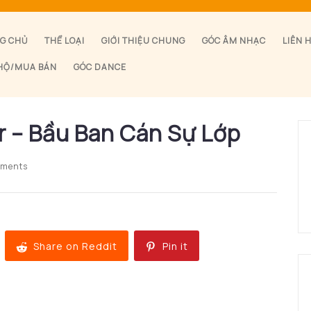
G CHỦ
THỂ LOẠI
GIỚI THIỆU CHUNG
GÓC ÂM NHẠC
LIÊN 
HỘ/MUA BÁN
GÓC DANCE
r – Bầu Ban Cán Sự Lớp
ments
Share on Reddit
Pin it