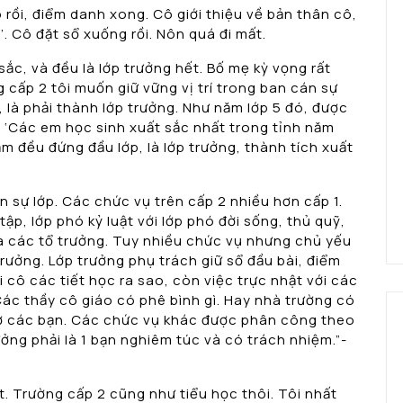
ô rồi, điểm danh xong. Cô giới thiệu về bản thân cô,
’. Cô đặt sổ xuống rồi. Nôn quá đi mất.
 sắc, và đều là lớp trưởng hết. Bố mẹ kỳ vọng rất
 cấp 2 tôi muốn giữ vững vị trí trong ban cán sự
i, là phải thành lớp trưởng. Như năm lớp 5 đó, được
 ‘Các em học sinh xuất sắc nhất trong tỉnh năm
ăm đều đứng đầu lớp, là lớp trưởng, thành tích xuất
n sự lớp. Các chức vụ trên cấp 2 nhiều hơn cấp 1.
ập, lớp phó kỷ luật với lớp phó đời sống, thủ quỹ,
và các tổ trưởng. Tuy nhiều chức vụ nhưng chủ yếu
trưởng. Lớp trưởng phụ trách giữ sổ đầu bài, điểm
ới cô các tiết học ra sao, còn việc trực nhật với các
Các thầy cô giáo có phê bình gì. Hay nhà trường có
hở các bạn. Các chức vụ khác được phân công theo
ưởng phải là 1 bạn nghiêm túc và có trách nhiệm.”-
. Trường cấp 2 cũng như tiểu học thôi. Tôi nhất