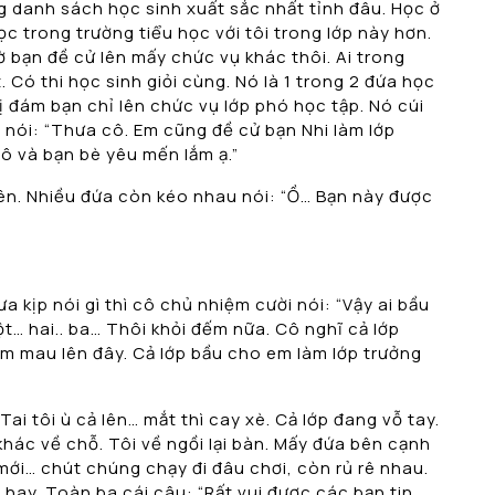
g danh sách học sinh xuất sắc nhất tỉnh đâu. Học ở
c trong trường tiểu học với tôi trong lớp này hơn.
ờ bạn đề cử lên mấy chức vụ khác thôi. Ai trong
. Có thi học sinh giỏi cùng. Nó là 1 trong 2 đứa học
bị đám bạn chỉ lên chức vụ lớp phó học tập. Nó cúi
y nói: “Thưa cô. Em cũng đề cử bạn Nhi làm lớp
cô và bạn bè yêu mến lắm ạ.”
lên. Nhiều đứa còn kéo nhau nói: “Ồ… Bạn này được
”
a kịp nói gì thì cô chủ nhiệm cười nói: “Vậy ai bầu
t… hai.. ba… Thôi khỏi đếm nữa. Cô nghĩ cả lớp
. Em mau lên đây. Cả lớp bầu cho em làm lớp trưởng
ai tôi ù cả lên… mắt thì cay xè. Cả lớp đang vỗ tay.
khác về chỗ. Tôi về ngồi lại bàn. Mấy đứa bên cạnh
 mới… chút chúng chạy đi đâu chơi, còn rủ rê nhau.
hay. Toàn ba cái câu: “Rất vui được các bạn tin