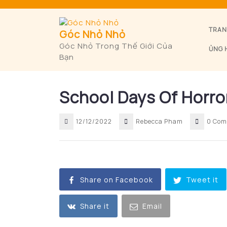
Skip
to
content
TRAN
Góc Nhỏ Nhỏ
Góc Nhỏ Trong Thế Giới Của
ỦNG 
Bạn
School Days Of Horro
12/12/2022
Rebecca Pham
0 Com
Share on Facebook
Tweet it
Share it
Email