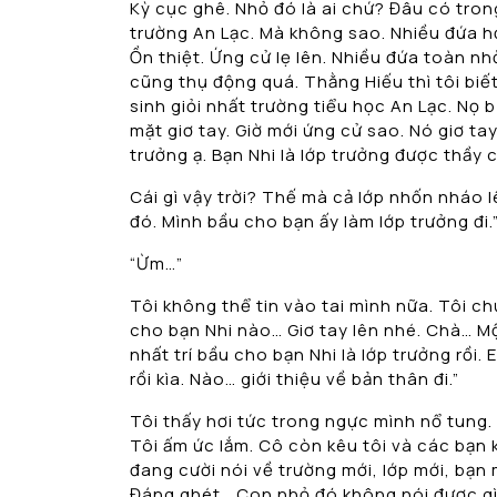
Kỳ cục ghê. Nhỏ đó là ai chứ? Đâu có tron
trường An Lạc. Mà không sao. Nhiều đứa họ
Ồn thiệt. Ứng cử lẹ lên. Nhiều đứa toàn nh
cũng thụ động quá. Thằng Hiếu thì tôi biết
sinh giỏi nhất trường tiểu học An Lạc. Nọ 
mặt giơ tay. Giờ mới ứng cử sao. Nó giơ ta
trưởng ạ. Bạn Nhi là lớp trưởng được thầy 
Cái gì vậy trời? Thế mà cả lớp nhốn nháo 
đó. Mình bầu cho bạn ấy làm lớp trưởng đi.
“Ừm…”
Tôi không thể tin vào tai mình nữa. Tôi chư
cho bạn Nhi nào… Giơ tay lên nhé. Chà… Mộ
nhất trí bầu cho bạn Nhi là lớp trưởng rồi
rồi kìa. Nào… giới thiệu về bản thân đi.”
Tôi thấy hơi tức trong ngực mình nổ tung. T
Tôi ấm ức lắm. Cô còn kêu tôi và các bạn 
đang cười nói về trường mới, lớp mới, bạn
Đáng ghét… Con nhỏ đó không nói được gì 