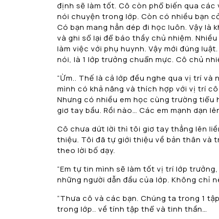
định sẽ làm tốt. Cô còn phổ biến qua các 
nói chuyện trong lớp. Còn có nhiều bạn c
Có bạn mang hẳn dép đi học luôn. Vậy là 
và ghi sổ lại để báo thầy chủ nhiệm. Nhiều
làm việc với phụ huynh. Vậy mới đúng luật.
nói, là 1 lớp trưởng chuẩn mực. Cô chủ nhi
“Ừm.. Thế là cả lớp đều nghe qua vị trí và
mình có khả năng và thích hợp với vị trí c
Nhưng có nhiều em học cùng trường tiểu 
giơ tay bầu. Rồi nào… Các em mạnh dạn l
Cô chưa dứt lời thì tôi giơ tay thẳng lên li
thiệu. Tôi đã tự giới thiệu về bản thân và
theo lời bố dạy.
“Em tự tin mình sẽ làm tốt vị trí lớp trưở
những người dẫn đầu của lớp. Không chỉ 
“Thưa cô và các bạn. Chúng ta trong 1 tập
trong lớp.. về tính tập thể và tinh thần…