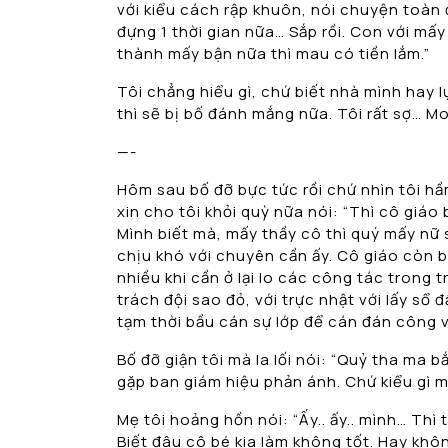
với kiểu cách rập khuôn, nói chuyện toàn đ
đựng 1 thời gian nữa… Sắp rồi. Con với mấ
thành mấy bận nữa thì mau có tiền lắm.”
Tôi chẳng hiểu gì, chứ biết nhà mình hay l
thì sẽ bị bố đánh mắng nữa. Tôi rất sợ… M
—-
Hôm sau bố đỡ bực tức rồi chứ nhìn tôi hầ
xin cho tôi khỏi quỳ nữa nói: “Thì cô giáo
Mình biết mà, mấy thầy cô thì quý mấy nữ s
chịu khó với chuyên cần ấy. Cô giáo còn b
nhiều khi cần ở lại lo các công tác trong
trách đội sao đỏ, với trực nhật với lấy sổ đ
tạm thời bầu cán sự lớp để cán đán công vi
Bố đỡ giận tôi mà la lối nói: “Quỷ tha ma 
gặp ban giám hiệu phản ánh. Chứ kiểu gì m
Mẹ tôi hoảng hồn nói: “Ấy.. ấy.. mình… Thì
Biết đâu cô bé kia làm không tốt. Hay kh