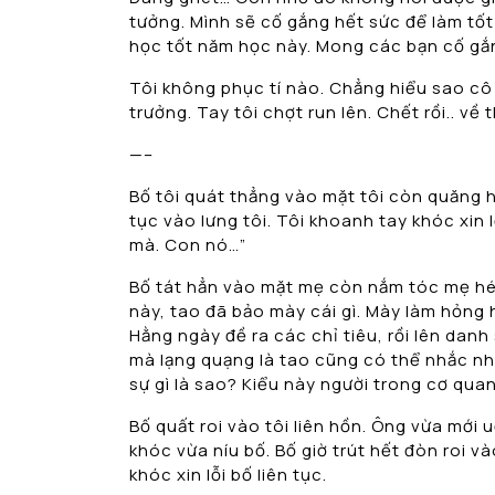
tưởng. Mình sẽ cố gắng hết sức để làm tốt
học tốt năm học này. Mong các bạn cố gắ
Tôi không phục tí nào. Chẳng hiểu sao cô 
trưởng. Tay tôi chợt run lên. Chết rồi.. về t
—–
Bố tôi quát thẳng vào mặt tôi còn quăng hế
tục vào lưng tôi. Tôi khoanh tay khóc xin 
mà. Con nó…”
Bố tát hẳn vào mặt mẹ còn nắm tóc mẹ hét
này, tao đã bảo mày cái gì. Mày làm hỏng 
Hằng ngày đề ra các chỉ tiêu, rồi lên danh
mà lạng quạng là tao cũng có thể nhắc nh
sự gì là sao? Kiểu này người trong cơ quan
Bố quất roi vào tôi liên hồn. Ông vừa mới 
khóc vừa níu bố. Bố giờ trút hết đòn roi 
khóc xin lỗi bố liên tục.