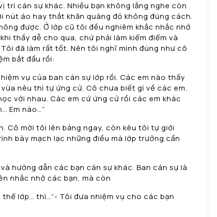
vị trí cán sự khác. Nhiều bạn không lắng nghe còn
ởi nút áo hay thắt khăn quàng đỏ không đúng cách.
không được. Ở lớp cũ tôi đều nghiêm khắc nhắc nhở
 khi thầy dễ cho qua, chứ phải làm kiểm điểm và
 Tôi đã làm rất tốt. Nên tôi nghĩ mình đúng như cô
ệm bắt đầu rồi:
 nhiệm vụ của ban cán sự lớp rồi. Các em nào thấy
ô vừa nêu thì tự ứng cử. Cô chưa biết gì về các em.
học với nhau. Các em cứ ứng cử rồi các em khác
ên… Em nào…”
ền. Cô mời tôi lên bảng ngay, còn kêu tôi tự giới
 trình bày mạch lạc những điều mà lớp trưởng cần
ng, và hướng dẫn các bạn cán sự khác. Ban cán sự là
nên nhắc nhở các bạn, mà còn
 thể lớp… thì…”- Tôi đưa nhiệm vụ cho các bạn