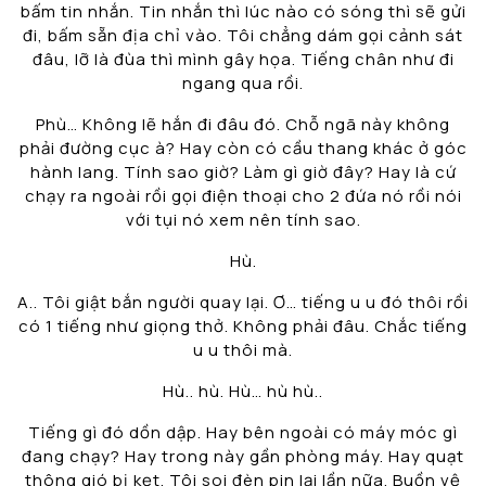
bấm tin nhắn. Tin nhắn thì lúc nào có sóng thì sẽ gửi
đi, bấm sẵn địa chỉ vào. Tôi chẳng dám gọi cảnh sát
đâu, lỡ là đùa thì mình gây họa. Tiếng chân như đi
ngang qua rồi.
Phù… Không lẽ hắn đi đâu đó. Chỗ ngã này không
phải đường cục à? Hay còn có cầu thang khác ở góc
hành lang. Tính sao giờ? Làm gì giờ đây? Hay là cứ
chạy ra ngoài rồi gọi điện thoại cho 2 đứa nó rồi nói
với tụi nó xem nên tính sao.
Hù.
A.. Tôi giật bắn người quay lại. Ơ… tiếng u u đó thôi rồi
có 1 tiếng như giọng thở. Không phải đâu. Chắc tiếng
u u thôi mà.
Hù.. hù. Hù… hù hù..
Tiếng gì đó dồn dập. Hay bên ngoài có máy móc gì
đang chạy? Hay trong này gần phòng máy. Hay quạt
thông gió bị kẹt. Tôi soi đèn pin lại lần nữa. Buồn vệ