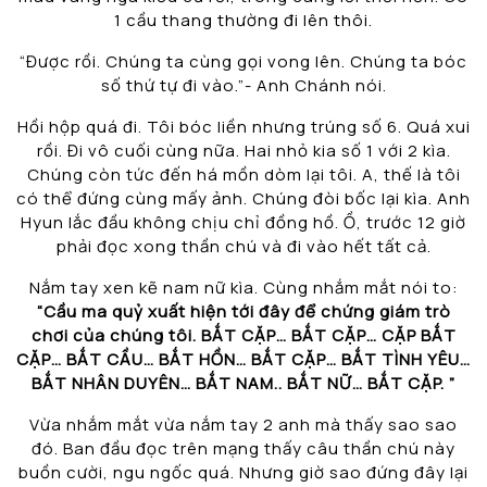
1 cầu thang thường đi lên thôi.
“Được rồi. Chúng ta cùng gọi vong lên. Chúng ta bóc
số thứ tự đi vào.”- Anh Chánh nói.
Hồi hộp quá đi. Tôi bóc liền nhưng trúng số 6. Quá xui
rồi. Đi vô cuối cùng nữa. Hai nhỏ kia số 1 với 2 kìa.
Chúng còn tức đến há mồn dòm lại tôi. A, thế là tôi
có thể đứng cùng mấy ảnh. Chúng đòi bốc lại kìa. Anh
Hyun lắc đầu không chịu chỉ đồng hồ. Ồ, trước 12 giờ
phải đọc xong thần chú và đi vào hết tất cả.
Nắm tay xen kẽ nam nữ kìa. Cùng nhắm mắt nói to:
“Cầu ma quỷ xuất hiện tới đây để chứng giám trò
chơi của chúng tôi. BẮT CẶP… BẮT CẶP… CẶP BẮT
CẶP… BẮT CẦU… BẮT HỒN… BẮT CẶP… BẮT TÌNH YÊU…
BẮT NHÂN DUYÊN… BẮT NAM.. BẮT NỮ… BẮT CẶP. ”
Vừa nhắm mắt vừa nắm tay 2 anh mà thấy sao sao
đó. Ban đầu đọc trên mạng thấy câu thần chú này
buồn cười, ngu ngốc quá. Nhưng giờ sao đứng đây lại