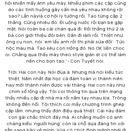
hội khiến mấy ảnh yêu mày. Nhiều phim các cặp cũng
do các tình huống gây cấn mà yêu nhau không rời
sao? Lần nàylà cơ hội lý tưởng rồi. Tao từng cặp 2
thằng. Cũng nhiêu đó. Đi uống nước rồi bạn bè gặp
mặt. Nói toàn ba cái chán quá đi. Rồi thằng thứ 2 là
bà con giới thiệu đôi bên. Dân đi làm rồi. Thiệt như
ông cụ non, nói ‘em lấy anh rồi thì phải sửa đổi’. Tức
hộc máu mà. Tao kêu con Hồng đó. Nó OK liền choc
oi. Chẳng qua thấy mày theo style giản dị có thể làm
nền cho bọn tao.”- Con Tuyết nói.
Trời. Hai con này. Nói đùa à. Nhưng mà nói kiểu tức
thiệt. Năm nhất đại học cả đám toàn vị thành niên
hay mới thành niên được vài tháng. Hai con này như
chim xổ lồng vậy. Tôi coi thông tin qua trên mạng
thấy nhiều cặp đi nhà ma rồi nắm tay nhau kìa. Trông
không đến nổi. Tôi thích coi mấy chương trình ghép
cặp lắm. nhưng thấy đơn điệu quá thiệt. Cái này đám
con gái chắc thích đây mà. Ai chẳng muốn có anh
chàng kiểu ‘người hùng’ còn là chỗ dựa đáng tin với
sẵn sang bảo vệ mình. Vừa có chút định mệnh phải đi