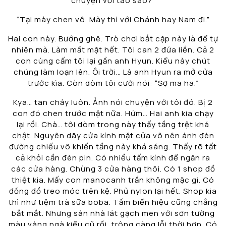
chuyện với tao sao?”
“Tại mày chen vô. Mày thì với Chánh hay Nam đi.”
Hai con này. Bướng ghê. Trò chơi bắt cặp này là để tự
nhiên mà. Làm mất mặt hết. Tôi can 2 đứa liền. Cả 2
con cùng cấm tôi lại gần anh Hyun. Kiểu này chút
chúng làm loạn lên. Ôi trời… Là anh Hyun ra mở cửa
trước kìa. Còn dòm tôi cười nói: “Sợ ma ha.”
Kya… tan chảy luôn. Ảnh nói chuyện với tôi đó. Bị 2
con đó chen trước mặt nữa. Hứm… Hai anh kia chạy
lại rồi. Chà… tôi dòm trong này thấy tầng trệt khá
chật. Nguyên dãy cửa kính mặt cửa vô nên ánh đèn
đường chiếu vô khiến tầng này khá sáng. Thấy rõ tất
cả khỏi cần đèn pin. Có nhiều tấm kính để ngăn ra
các cửa hàng. Chừng 3 cửa hàng thôi. Có 1 shop đồ
thiệt kìa. Mấy con manocanh trần không mặc gì. Có
đống đồ treo móc trên kệ. Phủ nylon lại hết. Shop kia
thì như tiệm trà sữa boba. Tấm biển hiệu cũng chẳng
bắt mắt. Nhưng sàn nhà lát gạch men với sơn tường
màu vàng ngà kiểu cũ rồi, trông càng lỗi thời hơn. Có