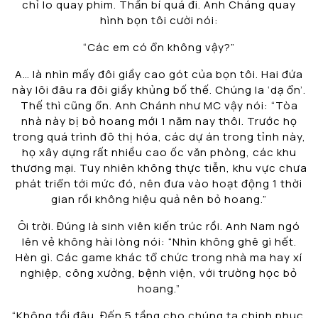
chỉ lo quay phim. Thần bí quá đi. Anh Cháng quay
hình bọn tôi cười nói:
“Các em có ổn không vậy?”
A… là nhìn mấy đôi giầy cao gót của bọn tôi. Hai đứa
này lôi đâu ra đôi giầy khủng bố thế. Chúng la ‘dạ ổn’.
Thế thì cũng ổn. Anh Chánh như MC vậy nói: “Tòa
nhà này bị bỏ hoang mới 1 năm nay thôi. Trước họ
trong quá trình đô thị hóa, các dự án trong tỉnh này,
họ xây dựng rất nhiều cao ốc văn phòng, các khu
thương mại. Tuy nhiên không thực tiễn, khu vực chưa
phát triển tới mức đó, nên đưa vào hoạt động 1 thời
gian rồi không hiệu quả nên bỏ hoang.”
Ôi trời. Đúng là sinh viên kiến trúc rồi. Anh Nam ngó
lên vẻ không hài lòng nói: “Nhìn không ghê gì hết.
Hèn gì. Các game khác tổ chức trong nhà ma hay xí
nghiệp, công xưởng, bệnh viện, với trường học bỏ
hoang.”
“Không tồi đâu. Đến 5 tầng cho chúng ta chinh phục.