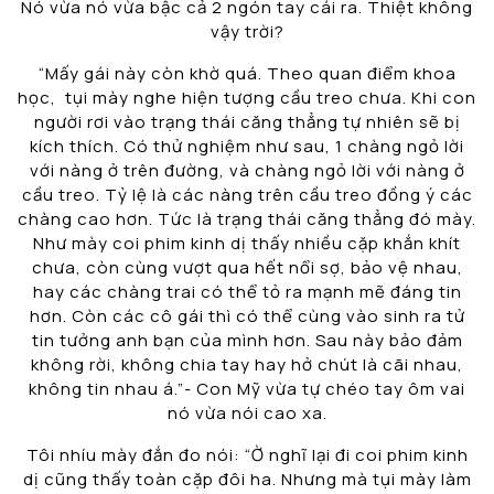
Nó vừa nó vừa bậc cả 2 ngón tay cái ra. Thiệt không
vậy trời?
“Mấy gái này còn khờ quá. Theo quan điểm khoa
học, tụi mày nghe hiện tượng cầu treo chưa. Khi con
người rơi vào trạng thái căng thẳng tự nhiên sẽ bị
kích thích. Có thử nghiệm như sau, 1 chàng ngỏ lời
với nàng ở trên đường, và chàng ngỏ lời với nàng ở
cầu treo. Tỷ lệ là các nàng trên cầu treo đồng ý các
chàng cao hơn. Tức là trạng thái căng thẳng đó mày.
Như mày coi phim kinh dị thấy nhiều cặp khắn khít
chưa, còn cùng vượt qua hết nổi sợ, bảo vệ nhau,
hay các chàng trai có thể tỏ ra mạnh mẽ đáng tin
hơn. Còn các cô gái thì có thể cùng vào sinh ra tử
tin tưởng anh bạn của mình hơn. Sau này bảo đảm
không rời, không chia tay hay hở chút là cãi nhau,
không tin nhau á.”- Con Mỹ vừa tự chéo tay ôm vai
nó vừa nói cao xa.
Tôi nhíu mày đắn đo nói: “Ờ nghĩ lại đi coi phim kinh
dị cũng thấy toàn cặp đôi ha. Nhưng mà tụi mày làm