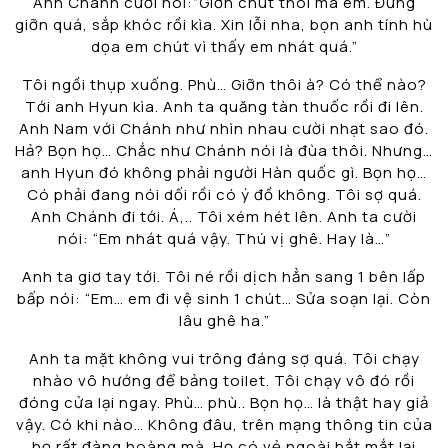
Anh Chánh cười nói:”Giỡn chút thôi mà em. Đừng
giỡn quá, sắp khóc rồi kìa. Xin lỗi nha, bọn anh tính hù
dọa em chút vì thấy em nhát quá.”
Tôi ngồi thụp xuống. Phù… Giỡn thôi à? Có thể nào?
Tới anh Hyun kìa. Anh ta quăng tàn thuốc rồi đi lên.
Anh Nam với Chánh như nhìn nhau cười nhạt sao đó.
Hả? Bọn họ… Chắc như Chánh nói là đùa thôi. Nhưng…
anh Hyun đó không phải người Hàn quốc gì. Bọn họ…
Có phải đang nói dối rồi có ý đồ không. Tôi sợ quá.
Anh Chánh đi tới. Á,.. Tôi xém hét lên. Anh ta cười
nói: “Em nhát quá vậy. Thú vị ghê. Hay là…”
Anh ta giơ tay tới. Tôi né rồi dịch hẳn sang 1 bên lấp
bấp nói: “Em… em đi vệ sinh 1 chút… Sửa soạn lại. Còn
lâu ghê ha.”
Anh ta mặt không vui trông đáng sợ quá. Tôi chạy
nhào vô hướng để bảng toilet. Tôi chạy vô đó rồi
đóng cửa lại ngay. Phù… phù.. Bọn họ… là thật hay giả
vậy. Có khi nào… Không đâu, trên mạng thông tin của
họ rất đàng hoàng mà. Họ có vẻ ngoài bắt mắt lại