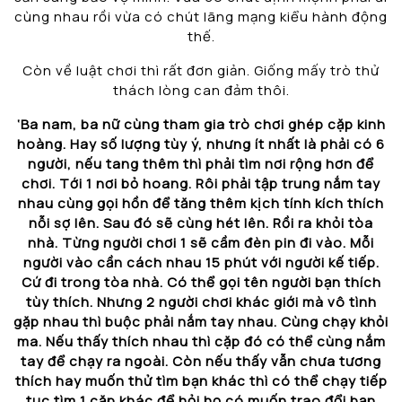
cùng nhau rồi vừa có chút lãng mạng kiểu hành động
thế.
Còn về luật chơi thì rất đơn giản. Giống mấy trò thử
thách lòng can đảm thôi.
‘Ba nam, ba nữ cùng tham gia trò chơi ghép cặp kinh
hoàng. Hay số lượng tùy ý, nhưng ít nhất là phải có 6
người, nếu tang thêm thì phải tìm nơi rộng hơn để
chơi. Tới 1 nơi bỏ hoang. Rôi phải tập trung nắm tay
nhau cùng gọi hồn để tăng thêm kịch tính kích thích
nỗi sợ lên. Sau đó sẽ cùng hét lên. Rồi ra khỏi tòa
nhà. Từng người chơi 1 sẽ cầm đèn pin đi vào. Mỗi
người vào cần cách nhau 15 phút với người kế tiếp.
Cứ đi trong tòa nhà. Có thể gọi tên người bạn thích
tùy thích. Nhưng 2 người chơi khác giới mà vô tình
gặp nhau thì buộc phải nắm tay nhau. Cùng chạy khỏi
ma. Nếu thấy thích nhau thì cặp đó có thể cùng nắm
tay để chạy ra ngoài. Còn nếu thấy vẫn chưa tương
thích hay muốn thử tìm bạn khác thì có thể chạy tiếp
tục tìm 1 cặp khác để hỏi họ có muốn trao đổi bạn