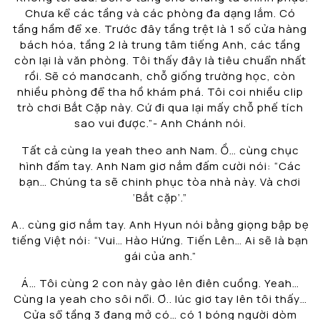
Chưa kể các tầng và các phòng đa dạng lắm. Có
tầng hầm để xe. Trước đây tầng trệt là 1 số cửa hàng
bách hóa, tầng 2 là trung tâm tiếng Anh, các tầng
còn lại là văn phòng. Tôi thấy đây là tiêu chuẩn nhất
rồi. Sẽ có manơcanh, chỗ giống trường học, còn
nhiều phòng để tha hồ khám phá. Tôi coi nhiều clip
trò chơi Bắt Cặp này. Cứ đi qua lại mấy chỗ phế tích
sao vui được.”- Anh Chánh nói.
Tất cả cùng la yeah theo anh Nam. Ồ… cùng chục
hình đấm tay. Anh Nam giơ nắm đấm cười nói: “Các
bạn… Chúng ta sẽ chinh phục tòa nhà này. Và chơi
‘Bắt cặp’.”
A.. cùng giơ nắm tay. Anh Hyun nói bằng giọng bập bẹ
tiếng Việt nói: “Vui… Hào Hứng. Tiến Lên… Ai sẽ là bạn
gái của anh.”
Á… Tôi cùng 2 con này gào lên điên cuồng. Yeah…
Cùng la yeah cho sôi nổi. Ơ.. lúc giơ tay lên tôi thấy…
Cửa sổ tầng 3 đang mở có… có 1 bóng người dòm