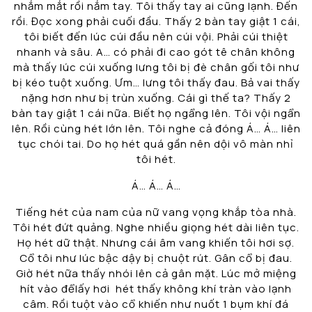
nhắm mắt rồi nắm tay. Tôi thấy tay ai cũng lạnh. Đến
rồi. Đọc xong phải cuối đầu. Thấy 2 bàn tay giật 1 cái,
tôi biết đến lúc cúi đầu nên cúi vội. Phải cúi thiệt
nhanh và sâu. A… có phải đi cao gót tê chân không
mà thấy lúc cúi xuống lưng tôi bị đè chân gối tôi như
bị kéo tuột xuống. Ưm… lưng tôi thấy đau. Bả vai thấy
nặng hơn như bị trùn xuống. Cái gì thế ta? Thấy 2
bàn tay giật 1 cái nữa. Biết họ ngẩng lên. Tôi vội ngẩn
lên. Rồi cùng hét lớn lên. Tôi nghe cả đóng Á… Á… liên
tục chói tai. Do họ hét quá gần nên dội vô màn nhỉ
tôi hét.
Á… Á… Á…
Tiếng hét của nam của nữ vang vọng khắp tòa nhà.
Tôi hét đứt quảng. Nghe nhiều giọng hét dài liên tục.
Họ hét dữ thật. Nhưng cái âm vang khiến tôi hơi sợ.
Cổ tôi như lúc bậc dậy bị chuột rút. Gân cổ bị đau.
Giờ hét nữa thấy nhói lên cả gân mặt. Lúc mở miệng
hít vào đểlấy hơi hét thấy không khí tràn vào lạnh
câm. Rồi tuột vào cổ khiến như nuốt 1 bụm khí đá