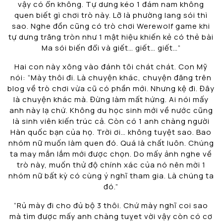
vậy có ổn không. Tự dưng kéo 1 đám nam không
quen biết gì chơi trò này. Lỡ là phường lang sói thì
sao. Nghe đồn cũng có trò chơi Werewolf game khi
tự dưng trăng tròn như 1 mật hiệu khiến kẻ có thẻ bài
Ma sói biến đổi và giết… giết… giết…”
Hai con này xông vào đánh tôi chát chát. Con Mỹ
nói: “Mày thôi đi. Là chuyện khác, chuyện đăng trên
blog về trò chơi vừa cũ có phần mới. Nhưng kệ đi. Đây
là chuyện khác mà. Đừng làm mất hứng. Ai nói mấy
anh này lạ chứ. Không du học sinh mới về nước cũng
là sinh viên kiến trúc cả. Còn có 1 anh chàng người
Hàn quốc bạn của họ. Trời ơi… không tuyệt sao. Bao
nhóm nữ muốn làm quen đó. Quá là chất luôn. Chúng
ta may mắn lắm mới được chọn. Do mấy ảnh nghe về
trò này, muốn thử độ chính xác của nó nên mời 1
nhóm nữ bất kỳ có cùng ý nghĩ tham gia. Là chúng ta
đó.”
“Rủ mày đi cho đủ bộ 3 thôi. Chứ mày nghĩ coi sao
mà tìm được mấy anh chàng tuỵet vời vậy còn có cơ