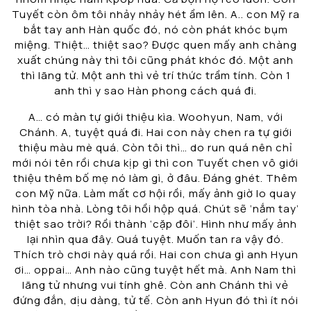
Tuyết còn ôm tôi nhảy nhảy hét ầm lên. A.. con Mỹ ra
bắt tay anh Hàn quốc đó, nó còn phát khóc bụm
miệng. Thiệt… thiệt sao? Được quen mấy anh chàng
xuất chúng này thì tôi cũng phát khóc đó. Một anh
thì lãng tử. Một anh thì vẻ trí thức trầm tính. Còn 1
anh thì y sao Hàn phong cách quá đi.
A… có màn tự giới thiệu kìa. Woohyun, Nam, với
Chánh. A, tuyệt quá đi. Hai con này chen ra tự giới
thiệu màu mè quá. Còn tôi thì… do run quá nên chỉ
mới nói tên rồi chưa kịp gì thì con Tuyết chen vô giới
thiệu thêm bố mẹ nó làm gì, ở đâu. Đáng ghét. Thêm
con Mỹ nữa. Làm mất cơ hội rồi, mấy ảnh giờ lo quay
hình tòa nhà. Lòng tôi hồi hộp quá. Chút sẽ ‘nắm tay’
thiệt sao trời? Rồi thành ‘cặp đôi’. Hình như mấy ảnh
lại nhìn qua đây. Quá tuyệt. Muốn tan ra vậy đó.
Thích trò chơi này quá rồi. Hai con chưa gì anh Hyun
ơi… oppai… Anh nào cũng tuyệt hết mà. Anh Nam thì
lãng tử nhưng vui tính ghê. Còn anh Chánh thì vẻ
đứng đắn, dịu dàng, tử tế. Còn anh Hyun đó thì ít nói