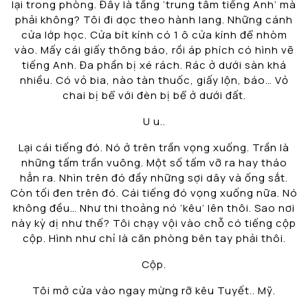
lại trong phòng. Đây là tầng ‘trung tâm tiếng Anh’ mà
phải không? Tôi đi dọc theo hành lang. Những cánh
cửa lớp học. Cửa bít kính có 1 ô cửa kính để nhòm
vào. Mấy cái giấy thông báo, rồi áp phích có hình vẽ
tiếng Anh. Đa phần bị xé rách. Rác ở dưới sàn khá
nhiều. Có vỏ bia, nào tàn thuốc, giấy lộn, báo… Vỏ
chai bị bể với đèn bị bể ở dưới đất.
U u..
Lại cái tiếng đó. Nó ở trên trần vọng xuống. Trần là
những tấm trần vuông. Một số tấm vỡ ra hay tháo
hẳn ra. Nhìn trên đó đầy những sợi dây và ống sắt.
Còn tối đen trên đó. Cái tiếng đó vọng xuống nữa. Nó
không đều… Như thi thoảng nó ‘kêu’ lên thôi. Sao nơi
này kỳ dị như thế? Tôi chạy vội vào chỗ có tiếng cộp
cộp. Hình như chỉ là căn phòng bên tay phải thôi.
Cộp.
Tôi mở cửa vào ngay mừng rỡ kêu Tuyết.. Mỹ.