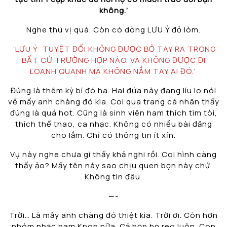
không.’
Nghe thú vị quá. Còn có dòng LƯU Ý đỏ lòm.
‘LƯU Ý: TUYỆT ĐỐI KHÔNG ĐƯỢC BỎ TAY RA TRONG
BẤT CỨ TRƯỜNG HỢP NÀO. VÀ KHÔNG ĐƯỢC ĐI
LOANH QUANH MÀ KHÔNG NẮM TAY AI ĐÓ.’
Đúng là thêm kỳ bí đó ha. Hai đứa này đang líu lo nói
về mấy anh chàng đó kìa. Coi qua trang cá nhân thấy
đúng là quá hot. Cũng là sinh viên ham thích tìm tòi,
thích thể thao, ca nhạc. Không có nhiều bài đăng
cho lắm. Chỉ có thông tin ít xỉn.
Vụ này nghe chưa gì thấy khả nghi rồi. Coi hình càng
thấy ảo? Mấy tên này sao chịu quen bọn này chứ.
Không tin đâu.
—-
Trời… Là mấy anh chàng đó thiệt kìa. Trời ơi. Còn hơn
nhóm nhạc nam Kpop nữa. Cả bọn họ reo luôn. Con