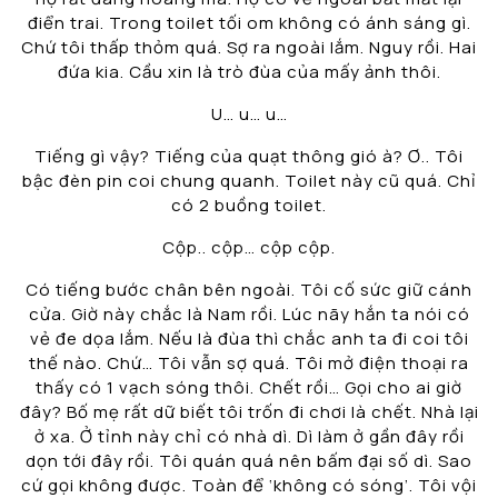
điển trai. Trong toilet tối om không có ánh sáng gì.
Chứ tôi thấp thỏm quá. Sợ ra ngoài lắm. Nguy rồi. Hai
đứa kia. Cầu xin là trò đùa của mấy ảnh thôi.
U… u… u…
Tiếng gì vậy? Tiếng của quạt thông gió à? Ơ.. Tôi
bậc đèn pin coi chung quanh. Toilet này cũ quá. Chỉ
có 2 buồng toilet.
Cộp.. cộp… cộp cộp.
Có tiếng bước chân bên ngoài. Tôi cố sức giữ cánh
cửa. Giờ này chắc là Nam rồi. Lúc nãy hắn ta nói có
vẻ đe dọa lắm. Nếu là đùa thì chắc anh ta đi coi tôi
thế nào. Chứ… Tôi vẫn sợ quá. Tôi mở điện thoại ra
thấy có 1 vạch sóng thôi. Chết rồi… Gọi cho ai giờ
đây? Bố mẹ rất dữ biết tôi trốn đi chơi là chết. Nhà lại
ở xa. Ở tỉnh này chỉ có nhà dì. Dì làm ở gần đây rồi
dọn tới đây rồi. Tôi quán quá nên bấm đại số dì. Sao
cứ gọi không được. Toàn để ‘không có sóng’. Tôi vội