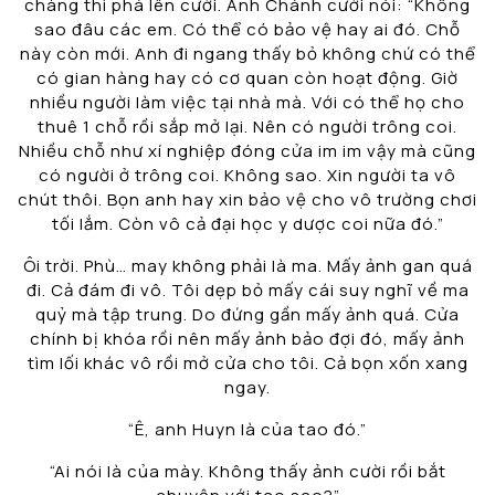
chàng thì phá lên cười. Anh Chánh cười nói: “Không
sao đâu các em. Có thể có bảo vệ hay ai đó. Chỗ
này còn mới. Anh đi ngang thấy bỏ không chứ có thể
có gian hàng hay có cơ quan còn hoạt động. Giờ
nhiều người làm việc tại nhà mà. Với có thể họ cho
thuê 1 chỗ rồi sắp mở lại. Nên có người trông coi.
Nhiều chỗ như xí nghiệp đóng cửa im im vậy mà cũng
có người ở trông coi. Không sao. Xin người ta vô
chút thôi. Bọn anh hay xin bảo vệ cho vô trường chơi
tối lắm. Còn vô cả đại học y dược coi nữa đó.”
Ôi trời. Phù… may không phải là ma. Mấy ảnh gan quá
đi. Cả đám đi vô. Tôi dẹp bỏ mấy cái suy nghĩ về ma
quỷ mà tập trung. Do đứng gần mấy ảnh quá. Cửa
chính bị khóa rồi nên mấy ảnh bảo đợi đó, mấy ảnh
tìm lối khác vô rồi mở cửa cho tôi. Cả bọn xốn xang
ngay.
“Ê, anh Huyn là của tao đó.”
“Ai nói là của mày. Không thấy ảnh cười rồi bắt