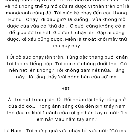
vẻ nó không thể tự mở cửa ra được vì thân trên chỉ là
manơcanh cứng đờ. Tôi mặc kệ chạy đến cầu thang.
Hư hu… Chạy.. đi đâu giờ? Đi xuống… Vừa không mở
được cửa vừa có ‘thứ đó’… Ở dưới cũng không có ai
để giúp đỡ tôi hết. Giờ đành chạy lên. Gặp ai cũng
được. kẻ xấu cũng được. Miễn là thoát khỏi mấy thứ
ma quỷ này.
TÔi cố sức chạy lên trên. Từng bậc thang dưới chân
tôi tạo ra tiếng cộp. Tôi còn sợ chúng đuổi thei. Có
nên hét lên không? Tôi không dám hét nữa. Tầng
này… là tầng thấy ‘cái bóng bên cửa sổ’ mà.
Rẹt…
Á.. tôi hét toáng lên. Ơ.. Rồi nhòm lại thấy tiếng mở
cửa đó do… Trong ánh sáng của đèn pin thấy Nam
thò đầu ra khỏi 1 cánh cửa rồi giơ bàn tay ra nói: “Là
em hả? Mau nắm tay anh.”
Là Nam… Tôi mừng quá vừa chạy tới vừa nói: “Có ma…