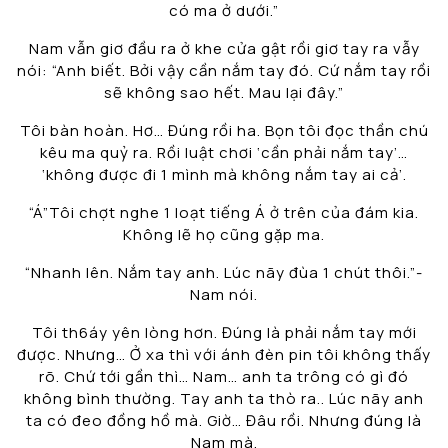
có ma ở dưới.”
Nam vẫn giơ đầu ra ở khe cửa gật rồi giơ tay ra vẫy
nói: “Anh biết. Bởi vậy cần nắm tay đó. Cứ nắm tay rồi
sẽ không sao hết. Mau lại đây.”
Tôi bàn hoàn. Hơ… Đúng rồi ha. Bọn tôi đọc thần chú
kêu ma quỷ ra. Rồi luật chơi ‘cần phải nắm tay’…
‘không được đi 1 mình mà không nắm tay ai cả’.
“Á”Tôi chợt nghe 1 loạt tiếng Á ở trên của đám kia.
Không lẽ họ cũng gặp ma.
“Nhanh lên. Nắm tay anh. Lúc nãy đùa 1 chút thôi.”-
Nam nói.
Tôi th6áy yên lòng hơn. Đúng là phải nắm tay mới
được. Nhưng… Ở xa thì với ánh đèn pin tôi không thấy
rõ. Chứ tới gần thì… Nam… anh ta trông có gì đó
không bình thường. Tay anh ta thò ra.. Lúc nãy anh
ta có đeo đồng hồ mà. Giờ… Đâu rồi. Nhưng đúng là
Nam mà.