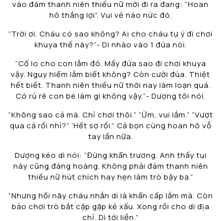
vào đám thanh niên thiếu nữ mới đi ra đang: “Hoan
hô thắng lợi”. Vui vẻ náo nức đó.
“Trời ơi. Cháu có sao không? Ai cho cháu tự ý đi chơi
khuya thế này?”- Dì nhào vào 1 đứa nói.
“Cổ lo cho con lắm đó. Mấy đứa sao đi chơi khuya
vậy. Nguy hiểm lắm biết không? Còn cười đùa. Thiệt
hết biết. Thanh niên thiếu nữ thời nay làm loạn quá.
Có rủ rê con bé làm gì không vậy.”- Dượng tôi nói.
“Không sao cả mà. Chỉ chơi thôi.” “Ừm, vui lắm.” “Vượt
qua cả rồi nhỉ?” ‘Hết sợ rồi.” Cả bọn cùng hoan hô vỗ
tay lần nữa.
Dượng kéo dì nói: “Đừng khẩn trương. Anh thấy tụi
này cũng đàng hoàng. Không phải đám thanh niên
thiếu nữ hút chích hay hẹn làm trò bậy bạ.”
“Nhưng hồi nãy cháu nhắn dì là khẩn cấp lắm mà. Còn
bảo chơi trò bắt cặp gặp kẻ xấu. Xong rồi cho dì địa
chỉ. Dì tới liền.”