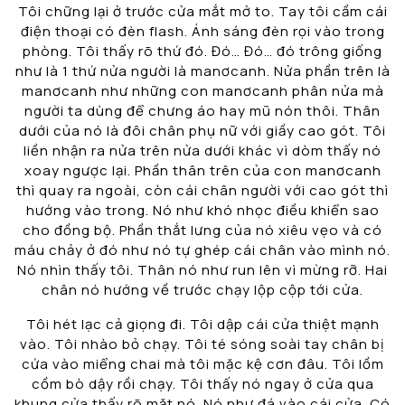
Tôi chững lại ở trước cửa mắt mở to. Tay tôi cầm cái
điện thoại có đèn flash. Ánh sáng đèn rọi vào trong
phòng. Tôi thấy rõ thứ đó. Đó… Đó… đó trông giống
như là 1 thứ nửa người là manơcanh. Nửa phần trên là
manơcanh như những con manơcanh phân nửa mà
người ta dùng để chưng áo hay mũ nón thôi. Thân
dưới của nó là đôi chân phụ nữ với giầy cao gót. Tôi
liền nhận ra nửa trên nửa dưới khác vì dòm thấy nó
xoay ngược lại. Phần thân trên của con manơcanh
thì quay ra ngoài, còn cái chân người với cao gót thì
hướng vào trong. Nó như khó nhọc điều khiển sao
cho đồng bộ. Phần thắt lưng của nó xiêu vẹo và có
máu chảy ở đó như nó tự ghép cái chân vào mình nó.
Nó nhìn thấy tôi. Thân nó như run lên vì mừng rỡ. Hai
chân nó hướng về trước chạy lộp cộp tới cửa.
Tôi hét lạc cả giọng đi. Tôi dập cái cửa thiệt mạnh
vào. Tôi nhào bỏ chạy. Tôi té sóng soài tay chân bị
cứa vào miểng chai mà tôi mặc kệ cơn đâu. Tôi lồm
cồm bò dậy rồi chạy. Tôi thấy nó ngay ở cửa qua
khung cửa thấy rõ mặt nó. Nó như đá vào cái cửa. Có