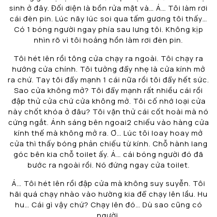
sinh ở đây. Đối diện là bồn rửa mặt và… Á… Tôi làm rơi
cái đèn pin. Lúc nãy lúc soi qua tấm gương tôi thấy…
Có 1 bóng người ngay phía sau lưng tôi. Không kịp
nhìn rõ vì tôi hoảng hồn làm rơi đèn pin.
Tôi hét lên rồi tông cửa chạy ra ngoài. Tôi chạy ra
hướng cửa chính. Tôi tưởng đẩy nhẹ là cửa kính mở
ra chứ. Tay tôi đẩy mạnh 1 cái nữa rồi tôi đẩy hết sức.
Sao cửa không mở? Tôi đẩy mạnh rất nhiều cái rồi
đập thử cửa chứ cửa không mở. Tôi cố nhớ loại cửa
này chốt khóa ở đâu? Tôi vặn thử cái cốt hoài mà nó
cứng ngắt. Ánh sáng bên ngoai2 chiếu vào hàng cửa
kính thế mà không mở ra. Ơ… Lúc tôi loay hoay mở
cửa thì thấy bóng phản chiếu từ kính. Chỗ hành lang
góc bên kia chỗ toilet ấy. Á… cái bóng người đó đã
bước ra ngoài rồi. Nó đứng ngay cửa toilet.
Á… Tôi hét lên rồi đập cửa mà không suy suyễn. Tôi
hãi quá chạy nhào vào hường kia để chạy lên lầu. Hu
hu… Cái gì vậy chứ? Chạy lên đó… Dù sao cũng có
người.