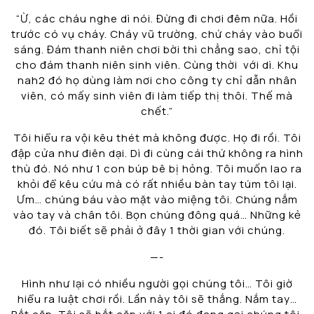
“Ừ, các cháu nghe dì nói. Đừng đi chơi đêm nữa. Hồi
trước có vụ cháy. Cháy vũ trường, chứ cháy vào buổi
sáng. Đám thanh niên chơi bời thì chẳng sao, chỉ tội
cho đám thanh niên sinh viên. Cùng thời với dì. Khu
nah2 đó họ dùng làm nơi cho công ty chỉ dẫn nhân
viên, có mấy sinh viên đi làm tiếp thị thôi. Thế mà
chết.”
Tôi hiểu ra vội kêu thét mà không được. Họ đi rồi. Tôi
đập cửa như điên dại. Dì đi cùng cái thứ không ra hình
thù đó. Nó như 1 con búp bê bị hỏng. Tôi muốn lao ra
khỏi để kêu cứu mà có rất nhiều bàn tay túm tôi lại.
Ưm… chúng báu vào mặt vào miệng tôi. Chúng nắm
vào tay và chân tôi. Bọn chúng đông quá… Những kẻ
đó. Tôi biết sẽ phải ở đây 1 thời gian với chúng.
—-
Hình như lại có nhiều người gọi chúng tôi… Tôi giờ
hiểu ra luật chơi rồi. Lần này tôi sẽ thắng. Nắm tay…