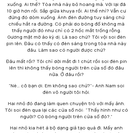
xuống. Ai thế? Tòa nhà này bỏ hoang mà. Với lại đã
10 giờ hơn rồi. Sắp giữa khuya rồi. Ai thế nhỉ? Vẫn cư
đứng đó dòm xuống. Ánh đèn đường tuy sáng chứ
chiếu hắt ra đường. Có phải do bóng đổ không mà
thấy người đó như chỉ có 2 hốc mắt trống rỗng.
Gương mặt mờ ảo kỳ dị. Là sao chứ? Tôi vội soi đèn
pin lên. Đâu có thấy có đèn sáng trong tòa nhà này
đâu. Làm sao có người được chứ?
Đâu mất rồi? Tôi chỉ dời mắt đi 1 chút rồii soi đèn pin
lên thì không thấy bóng người trên cửa sổ đó đâu
nữa. Ở đâu rồi?
“Nè… cô bạn ơi. Em không sao chứ?”- Anh Nam soi
đèn vô người tôi hỏi.
Hai nhỏ đó đang làm quen chuyện trò với mấy ảnh.
Tôi soi đèn qua lại các cửa sổ nói: “Thấy hình như có
người? Có bóng người trên cửa sổ đó?.”
Hai nhỏ kia hét á bộ dạng giả tạo quá đi. Mấy anh