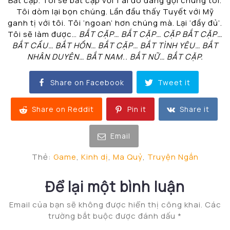
Bắt cặp. Tôi sẽ bắt cặp với 1 ai đó đang gọi chúng tôi.
Tôi dòm lại bọn chúng. Lần đầu thấy Tuyết với Mỹ
ganh tị với tôi. Tôi ‘ngoan’ hơn chúng mà. Lại ‘đầy đủ’.
Tôi sẽ làm được…
BẮT CẶP… BẮT CẶP… CẶP BẮT CẶP…
BẮT CẦU… BẮT HỒN… BẮT CẶP… BẮT TÌNH YÊU… BẮT
NHÂN DUYÊN… BẮT NAM.. BẮT NỮ… BẮT CẶP.
Share on Facebook
Tweet it
Share on Reddit
Pin it
Share it
Email
Thẻ:
Game
,
Kinh dị
,
Ma Quỷ
,
Truyện Ngắn
Để lại một bình luận
Email của bạn sẽ không được hiển thị công khai.
Các
trường bắt buộc được đánh dấu
*