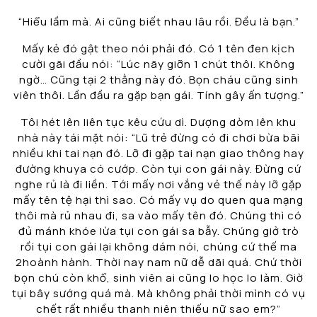
“Hiểu lầm mà. Ai cũng biết nhau lâu rồi. Đều là bạn.”
Mấy kẻ đó gật theo nói phải đó. Có 1 tên đen kịch
cười gãi đầu nói: “Lúc nãy giỡn 1 chút thôi. Không
ngờ… Cũng tại 2 thằng này đó. Bọn cháu cũng sinh
viên thôi. Lần đầu ra gặp bạn gái. Tính gây ấn tượng.”
Tôi hét lên liên tục kêu cứu dì. Dượng dòm lên khu
nhà này tái mặt nói: “Lũ trẻ đừng có đi chơi bừa bãi
nhiều khi tai nạn đó. Lỡ đi gặp tai nạn giao thông hay
đường khuya có cướp. Còn tụi con gái này. Đừng cứ
nghe rủ là đi liền. Tới mấy nơi vắng vẻ thế này lỡ gặp
mấy tên tệ hại thì sao. Có mấy vụ do quen qua mạng
thôi mà rủ nhau đi, sa vào mấy tên đó. Chúng thì có
đủ mánh khóe lừa tụi con gái sa bẫy. Chúng giở trò
rồi tụi con gái lại không dám nói, chúng cứ thế ma
2hoành hành. Thời nay nam nữ dễ dãi quá. Chứ thời
bọn chú còn khổ, sinh viên ai cũng lo học lo làm. Giờ
tụi bây sướng quá mà. Mà không phải thời mình có vụ
chết rất nhiều thanh niên thiếu nữ sao em?”