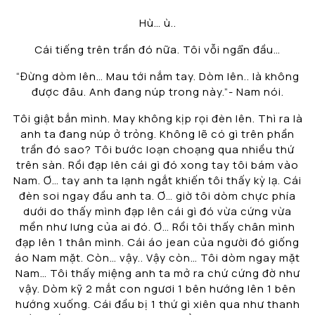
Hù… ù..
Cái tiếng trên trần đó nữa. Tôi vỗi ngẩn đầu…
“Đừng dòm lên… Mau tới nắm tay. Dòm lên.. là không
được đâu. Anh đang núp trong này.”- Nam nói.
Tôi giật bắn mình. May không kịp rọi đèn lên. Thì ra là
anh ta đang núp ở trỏng. Không lẽ có gì trên phần
trần đó sao? Tôi bước loạn choạng qua nhiều thứ
trên sàn. Rồi đạp lên cái gì đó xong tay tôi bám vào
Nam. Ơ… tay anh ta lạnh ngắt khiến tôi thấy kỳ lạ. Cái
đèn soi ngay đầu anh ta. Ơ… giờ tôi dòm chực phía
dưới do thấy mình đạp lên cái gì đó vừa cứng vừa
mền như lưng của ai đó. Ơ… Rồi tôi thấy chân mình
đạp lên 1 thân mình. Cái áo jean của người đó giống
áo Nam mặt. Còn… vậy.. Vậy còn… Tôi dòm ngay mặt
Nam… Tôi thấy miệng anh ta mở ra chứ cứng đờ như
vậy. Dòm kỹ 2 mắt con ngươi 1 bên hướng lên 1 bên
hướng xuống. Cái đầu bị 1 thứ gì xiên qua như thanh