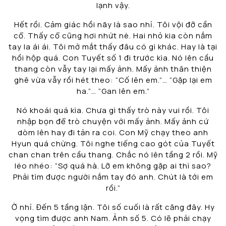
lạnh vậy.
Hết rồi. Cảm giác hồi nãy là sao nhỉ. Tôi vội đỡ cần
cổ. Thấy cổ cũng hơi nhứt nè. Hai nhỏ kia còn nắm
tay la ái ái. Tôi mở mắt thấy đâu có gì khác. Hay là tại
hồi hộp quá. Con Tuyết số 1 đi trước kìa. Nó lên cầu
thang còn vẫy tay lại mấy ảnh. Mấy ảnh thân thiện
ghê vừa vẫy rồi hét theo: “Cố lên em.”… “Gặp lại em
ha.”… “Gan lên em.”
Nó khoái quá kìa. Chưa gì thấy trò này vui rồi. Tôi
nhập bọn để trò chuyện với mấy ảnh. Mấy ảnh cứ
dòm lên hay đi tản ra coi. Con Mỹ chạy theo anh
Hyun quá chừng. Tôi nghe tiếng cao gót của Tuyết
chan chan trên cầu thang. Chắc nó lên tầng 2 rồi. Mỹ
léo nhéo: “Sợ quá hà. Lỡ em không gặp ai thì sao?
Phải tìm được người nắm tay đó anh. Chút là tới em
rồi.”
Ờ nhỉ. Đến 5 tầng lận. Tôi số cuối là rất căng đây. Hy
vọng tìm được anh Nam. Ảnh số 5. Có lẽ phải chạy