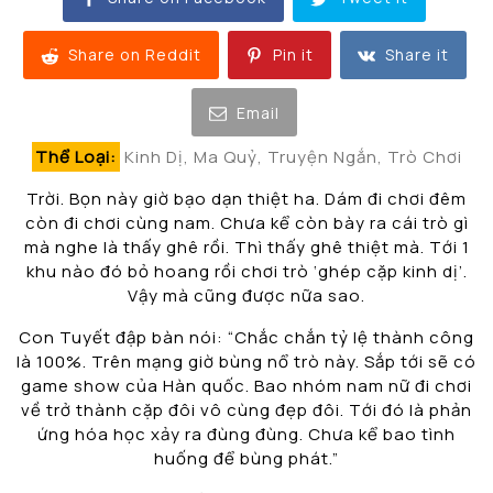
Share on Reddit
Pin it
Share it
Email
Thể Loại:
Kinh Dị, Ma Quỷ, Truyện Ngắn, Trò Chơi
Trời. Bọn này giờ bạo dạn thiệt ha. Dám đi chơi đêm
còn đi chơi cùng nam. Chưa kể còn bày ra cái trò gì
mà nghe là thấy ghê rồi. Thì thấy ghê thiệt mà. Tới 1
khu nào đó bỏ hoang rồi chơi trò ‘ghép cặp kinh dị’.
Vậy mà cũng được nữa sao.
Con Tuyết đập bàn nói: “Chắc chắn tỷ lệ thành công
là 100%. Trên mạng giờ bùng nổ trò này. Sắp tới sẽ có
game show của Hàn quốc. Bao nhóm nam nữ đi chơi
về trở thành cặp đôi vô cùng đẹp đôi. Tới đó là phản
ứng hóa học xảy ra đùng đùng. Chưa kể bao tình
huống để bùng phát.”