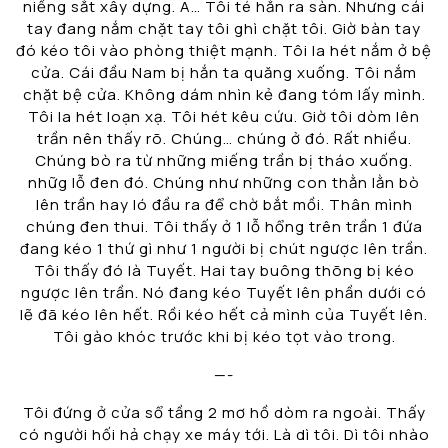
niềng sắt xây dựng. A… Tôi té hẳn ra sàn. Nhưng cái
tay đang nắm chặt tay tôi ghì chặt tôi. Giờ bàn tay
đó kéo tôi vào phòng thiệt mạnh. Tôi la hét nắm ở bệ
cửa. Cái đầu Nam bị hắn ta quăng xuống. Tôi nắm
chặt bệ cửa. Không dám nhìn kẻ đang tóm lấy mình.
Tôi la hét loạn xạ. Tôi hét kêu cứu. Giờ tôi dòm lên
trần nên thấy rõ. Chúng… chúng ở đó. Rất nhiều.
Chúng bò ra từ những miếng trần bị tháo xuống.
nhữg lỗ đen đó. Chúng như những con thằn lằn bò
lên trần hay ló đầu ra để chờ bắt mồi. Thân mình
chúng đen thui. Tôi thấy ở 1 lỗ hổng trên trần 1 đứa
đang kéo 1 thứ gì như 1 người bị chút ngược lên trần.
Tôi thấy đó là Tuyết. Hai tay buông thõng bị kéo
ngược lên trần. Nó đang kéo Tuyết lên phần dưới có
lẽ đã kéo lên hết. Rồi kéo hết cả mình của Tuyết lên.
Tôi gào khóc trước khi bị kéo tọt vào trong.
—-
Tôi đứng ở cửa sổ tầng 2 mơ hồ dòm ra ngoài. Thấy
có người hối hả chạy xe máy tới. Là dì tôi. Dì tôi nhào