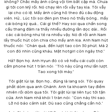
không? Chắc mấy ảnh cũng vội tìm bắt cặp mà. Chưa
gì tới con Mỹ rồi. Nó chạy lên rồi vẫy tay kìa. Tôi vẫy
lại cho có lệ. Mấy ảnh cũng hô theo đủ câu động
viên. Hử… Lúc tôi soi đèn pin theo nó thấy bóng… mấy
cái bóng kỳ quá… Cái gì thế? Hay soi qua chấn song
cầu thang đâm ra thấy nhiều đường lằn dọc dài… Rồi
các cái bóng như tẻ ra nhiều vậy. Nó đi rồi anh Nam
lấy thuốc hút còn chia cho mấy anh kia. Anh Nam hút
thuốc nói: “Chán quá, đến lượt tao còn 30 phút. Mà 2
con đó nhìn cũng kháu. Mặt hotgirl còn ngây thơ.”
Hả? Bọn họ. Anh Hyun đó có vẻ hiểu cái cười còn
cầm phone hút 1 tràn nói: “Trò này cũng như lần lượt.
Tao xong tới mày.”
Tôi giật lùi lại. Bọn họ… đúng là lang sói. Tôi quay
phắt dòm qua anh Chánh. Anh ta khoanh tay điềm
nhiên rồi dòm qua tôi. Tôi giật lùi lại liên tục tới tận
cửa. Anh Nam nhả khói 1 tràn nói: “Con này thì sao.
Lỡ nó báo cảnh sát. Dù sao cũng chẳng cần nó.”