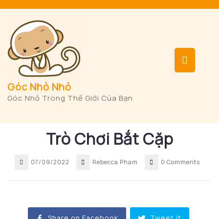
Skip
to
content
Op
But
Góc Nhỏ Nhỏ
Góc Nhỏ Trong Thế Giới Của Bạn
Trò Chơi Bắt Cặp
07/09/2022
Rebecca Pham
0 Comments
Share on Facebook
Tweet it