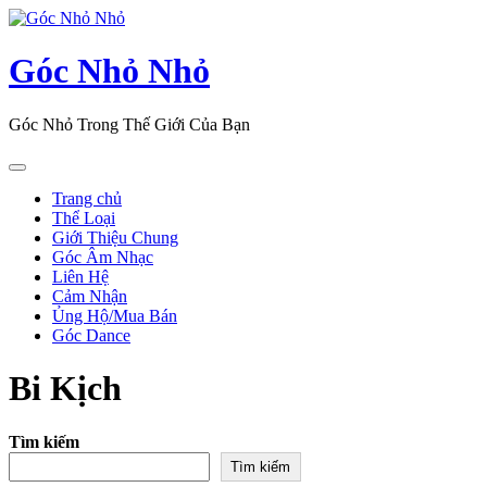
Skip
to
content
Góc Nhỏ Nhỏ
Góc Nhỏ Trong Thế Giới Của Bạn
Open
Button
Trang chủ
Thể Loại
Giới Thiệu Chung
Góc Âm Nhạc
Liên Hệ
Cảm Nhận
Ủng Hộ/Mua Bán
Góc Dance
Close
Bi Kịch
Button
Tìm kiếm
Tìm kiếm