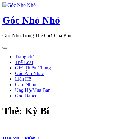
Skip
to
content
Góc Nhỏ Nhỏ
Góc Nhỏ Trong Thế Giới Của Bạn
Open
Button
Trang chủ
Thể Loại
Giới Thiệu Chung
Góc Âm Nhạc
Liên Hệ
Cảm Nhận
Ủng Hộ/Mua Bán
Góc Dance
Close
Thẻ:
Kỳ Bí
Button
Đảo Ma – Phần 1