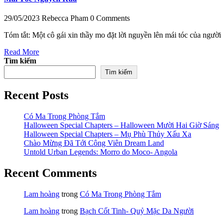
29/05/2023
Rebecca Pham
0 Comments
Tóm tắt: Một cô gái xin thầy mo đặt lời nguyền lên mái tóc của ngườ
Read More
Tìm kiếm
Tìm kiếm
Recent Posts
Có Ma Trong Phòng Tắm
Halloween Special Chapters – Halloween Mười Hai Giờ Sáng
Halloween Special Chapters – Mụ Phù Thủy Xấu Xa
Chào Mừng Đã Tới Công Viên Dream Land
Untold Urban Legends: Morro do Moco- Angola
Recent Comments
Lam hoàng
trong
Có Ma Trong Phòng Tắm
Lam hoàng
trong
Bạch Cốt Tinh- Quỷ Mặc Da Người