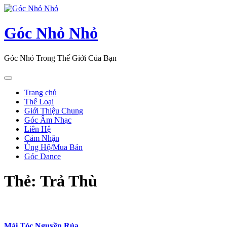
Skip
to
content
Góc Nhỏ Nhỏ
Góc Nhỏ Trong Thế Giới Của Bạn
Open
Button
Trang chủ
Thể Loại
Giới Thiệu Chung
Góc Âm Nhạc
Liên Hệ
Cảm Nhận
Ủng Hộ/Mua Bán
Góc Dance
Close
Thẻ:
Trả Thù
Button
Mái Tóc Nguyền Rủa