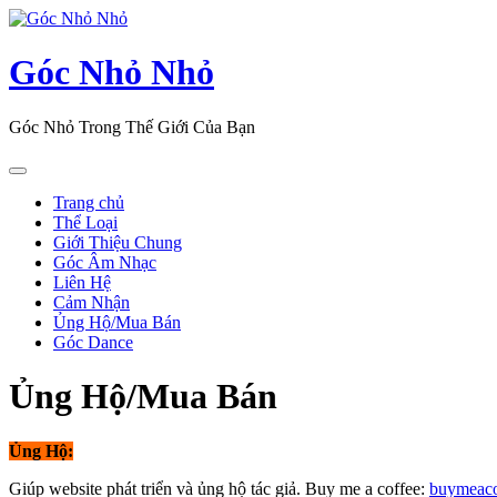
Skip
to
content
Góc Nhỏ Nhỏ
Góc Nhỏ Trong Thế Giới Của Bạn
Open
Button
Trang chủ
Thể Loại
Giới Thiệu Chung
Góc Âm Nhạc
Liên Hệ
Cảm Nhận
Ủng Hộ/Mua Bán
Góc Dance
Close
Ủng Hộ/Mua Bán
Button
Ủng Hộ:
Giúp website phát triển và ủng hộ tác giả. Buy me a coffee:
buymeaco