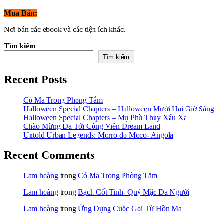
Mua Bán:
Nơi bán các ebook và các tiện ích khác.
Tìm kiếm
Tìm kiếm
Recent Posts
Có Ma Trong Phòng Tắm
Halloween Special Chapters – Halloween Mười Hai Giờ Sáng
Halloween Special Chapters – Mụ Phù Thủy Xấu Xa
Chào Mừng Đã Tới Công Viên Dream Land
Untold Urban Legends: Morro do Moco- Angola
Recent Comments
Lam hoàng
trong
Có Ma Trong Phòng Tắm
Lam hoàng
trong
Bạch Cốt Tinh- Quỷ Mặc Da Người
Lam hoàng
trong
Ứng Dụng Cuộc Gọi Từ Hồn Ma