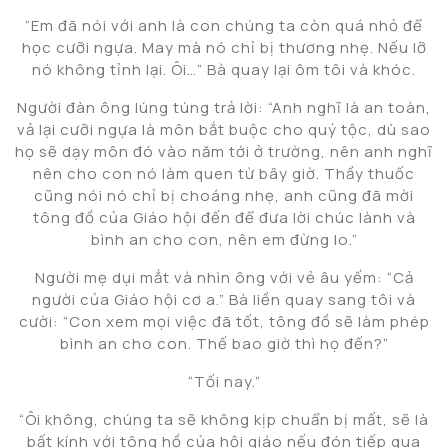
“Em đã nói với anh là con chúng ta còn quá nhỏ để
học cưỡi ngựa. May mà nó chỉ bị thương nhẹ. Nếu lỡ
nó không tỉnh lại. Ôi…” Bà quay lại ôm tôi và khóc.
Người đàn ông lúng túng trả lời: “Anh nghĩ là an toàn,
vả lại cưỡi ngựa là môn bắt buộc cho quý tộc, dù sao
họ sẽ dạy môn đó vào năm tới ở trường, nên anh nghĩ
nên cho con nó làm quen từ bây giờ. Thầy thuốc
cũng nói nó chỉ bị choáng nhẹ, anh cũng đã mời
tông đồ của Giáo hội đến để đưa lời chúc lành và
bình an cho con, nên em đừng lo.”
Người mẹ dụi mắt và nhìn ông với vẻ âu yếm: “Cả
người của Giáo hội cơ a.” Bà liền quay sang tôi và
cười: “Con xem mọi việc đã tốt, tông đồ sẽ làm phép
bình an cho con. Thế bao giờ thì họ đến?”
“Tối nay.”
“Ôi không, chúng ta sẽ không kịp chuẩn bị mất, sẽ là
bất kính với tông hồ của hội giáo nếu đón tiếp qua