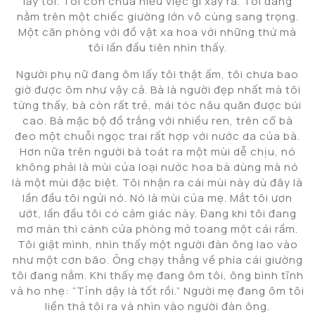
lấy tôi. Tôi còn chưa hiểu việc gì xảy ra. Tôi đang
nằm trên một chiếc giường lớn vô cùng sang trọng.
Một căn phòng với đồ vật xa hoa với những thứ mà
tôi lần đầu tiên nhìn thấy.
Người phụ nữ đang ôm lấy tôi thật ấm, tôi chưa bao
giờ được ôm như vậy cả. Bà là người đẹp nhất mà tôi
từng thấy, bà còn rất trẻ, mái tóc nâu quăn được búi
cao. Bà mặc bộ đồ trắng với nhiều ren, trên cổ bà
đeo một chuỗi ngọc trai rất hợp với nước da của bà.
Hơn nữa trên người bà toát ra một mùi dễ chịu, nó
không phải là mùi của loại nước hoa bà dùng mà nó
là một mùi đặc biệt. Tôi nhận ra cái mùi này dù đây là
lần đầu tôi ngửi nó. Nó là mùi của mẹ. Mắt tôi ươn
ướt, lần đầu tôi có cảm giác này. Đang khi tôi đang
mơ màn thì cánh cửa phòng mở toang một cái rầm.
Tôi giật mình, nhìn thấy một người đàn ông lao vào
như một cơn bão. Ông chạy thẳng về phía cái giường
tôi đang nằm. Khi thấy mẹ đang ôm tôi, ông bình tĩnh
và ho nhẹ: “Tỉnh dậy là tốt rồi.” Người mẹ đang ôm tôi
liền thả tôi ra và nhìn vào người đàn ông.