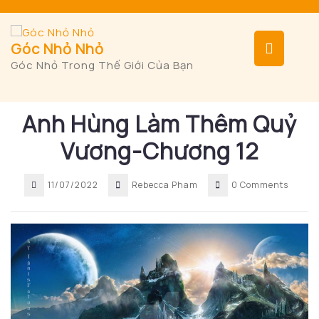
Skip
to
content
Op
Góc Nhỏ Nhỏ
Góc Nhỏ Trong Thế Giới Của Bạn
But
Anh Hùng Làm Thêm Quỷ
Vương-Chương 12
11/07/2022
Rebecca Pham
0 Comments