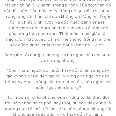
Mà khoan nhìn kỹ lại thì trong phòng của tôi toàn đồ
vật đắt tiền. Tôi thấy chiếc đồng hồ quả lắc to tướng,
trong làng tôi thậm chí còn không có đồng hồ. Ở gần
tôi là chiếc bình nước và cốc nước bằng pha lê.
Những món đồ chơi xinh đẹp tinh xảo. Tôi ôm con
gấu bông bên cạnh vào. Thật mềm, cảm giác rất
thích. A. Thật tuyệt, cảm ơn hệ thống. Sống mãi thế
này cũng được, thật hạnh phúc làm sao. Te he…
Đang lúc tôi đang tự sướng thì ba người hầu gái bước
vào trong phòng.
“Chủ nhân, người có muốn thay đồ rồi ăn sáng bây
giờ không ạ? Đã đến giờ rồi. Nhưng cha ngài đã dặn
hôm nay ngài không cần theo quy tắc, nên người có
muốn ngủ thêm không?”
Tôi muốn đi khắp phòng xem nhưng tôi lại thấy đói
rồi. Nên chắc đành phải dạy thôi, dù sao đây cũng là
phòng của tôi mà, để lúc khác cũng được. Nhưng tôi
không quen để người kh1c thay đồ cho mình.