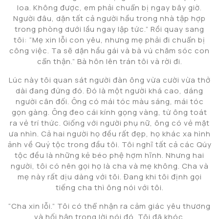
loa. Không được, em phải chuẩn bị ngay bây giờ.
Người đâu, dặn tất cả người hầu trong nhà tập hợp
trong phòng dưới lầu ngay lập tức.” Rồi quay sang
tôi: “Mẹ xin lỗi con yêu, nhưng mẹ phải đi chuẩn bị
công việc. Ta sẽ dặn hầu gái và bà vú chăm sóc con
cẩn thận.” Bà hôn lên trán tôi và rời đi.
Lúc này tôi quan sát người đàn ông vừa cười vừa thở
dài đang đứng đó. Đó là một người khá cao, dáng
người cân đối. Ông có mái tóc màu sáng, mái tóc
gọn gàng. Ông đeo cái kính gọng vàng, từ ông toát
ra vẻ trí thức. Giống với người phụ nữ, ông có vẻ mặt
ưa nhìn. Cả hai người họ đều rất đẹp, họ khác xa hình
ảnh về Quý tộc trong đầu tôi. Tôi nghĩ tất cả các Qúy
tộc đều là những kẻ béo phệ hợm hĩnh. Nhưng hai
người, tôi có nên gọi họ là cha và mẹ không. Cha và
mẹ này rất dịu dàng với tôi. Đang khi tôi định gọi
tiếng cha thì ông nói với tôi.
“Cha xin lỗi.” Tôi có thể nhận ra cảm giác yêu thương
và hối hận trong lời nói đó. Tôi đã khóc.