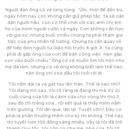
Người đàn ông có vẻ lúng túng: “Ừm, thôi để đền bù,
ngày hôm nay con không cần giữ phép tắc, ta sẽ căn
dặn người hầu, con có thể chơi với các anh chị em
họ của mình ngoài vườn cả ngày. Con không cần học
với gia sư, nhưng buổi chiều chúng ta phải tham gia
tiệc của phu nhân tể tướng. Chúng ta cần quay về
để tiếp đón người từ Giáo hội trước 8 giờ. À, ta cũng
phải đi gặp ông của con để bàn công việc. Hẹn gặp
con vào buổi chiều.” Ông có vẻ muốn ôm tôi hôn như
mẹ đã làm, nhưng có vẻ ông không biết làm thế nào,
nên ông chỉ xoa đầu tôi roồi rời đi.
Tôi nằm dài ra và gát tay lên trán. Thế là sao nhỉ?
Tôi đang mơ sao, tôi rõ ràng là đang thi mà. Ký ức
cuối cùng của tôi là cánh cửa cho vòng thi thứ 3,
sau đó thì trắng xóa,, rồi kết quả là thấy mình nằm
trên giường. Tôi lăn qua, lăn lại. Tuyệt vời!!! Đây có
phải là phần thưởng thêm cho kỳ thi không. Thế này
thì tuyệt hơn 100 đồng vàng nhiều. Vậy là tôi đã trở
thành Quý tộc, tôi còn có cha mẹ, nhà cửa, tôi tớ…