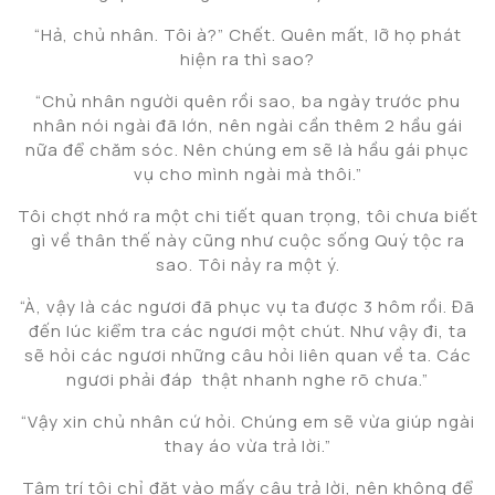
“Hả, chủ nhân. Tôi à?” Chết. Quên mất, lỡ họ phát
hiện ra thì sao?
“Chủ nhân người quên rồi sao, ba ngày trước phu
nhân nói ngài đã lớn, nên ngài cần thêm 2 hầu gái
nữa để chăm sóc. Nên chúng em sẽ là hầu gái phục
vụ cho mình ngài mà thôi.”
Tôi chợt nhớ ra một chi tiết quan trọng, tôi chưa biết
gì về thân thế này cũng như cuộc sống Quý tộc ra
sao. Tôi nảy ra một ý.
“À, vậy là các ngươi đã phục vụ ta được 3 hôm rồi. Đã
đến lúc kiểm tra các ngươi một chút. Như vậy đi, ta
sẽ hỏi các ngươi những câu hỏi liên quan về ta. Các
ngươi phải đáp thật nhanh nghe rõ chưa.”
“Vậy xin chủ nhân cứ hỏi. Chúng em sẽ vừa giúp ngài
thay áo vừa trả lời.”
Tâm trí tôi chỉ đặt vào mấy câu trả lời, nên không để