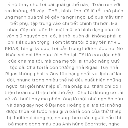
ý họ thay cho tôi cái quái gì thế này,. Toàn ren với
ren không, đã vậy… Thôi, bình tĩnh, đã lỡ rồi, mà phản
ứng mạnh quá thì sẽ gây ra nghi ngờ. Bỏ qua mấy tình
tiết phụ, tập trung vào chi tiết chính thì hơn. Mà
nhân đây nói luôn thì mặt mũi và hình dạng của tôi
vẫn giữ nguyên chỉ có, à thôi quên đi, không phải là
chi tiết quan trọng. Tóm tắt thì tôi ở đây tên KYRIE
RIGAS, tên gì kỳ cục, tôi cắn trúng lưỡi khi đọc nó. Nó
khác với cái tên của tôi hiện tại. Tôi là con độc nhất
của cha mẹ tôi, mà cha mẹ tôi lại thuộc hàng Quý
tộc cả. Cha tôi là con trưởng nhà Rigas. Tuy nhà
Rigas không phải là Quý tộc hạng nhất với lịch sử lâu
đời, nhưng trong nhiều thế hệ đều xuất hiện những
người tài giỏi như hiệp sĩ, ma pháp sư, thậm chí có 1
triệu hoán sư (triệu hồi thú ấy)… Cha tôi không có tài
về võ thuật hay ma pháp, ông là một nhà nghiên cứu
và đang dạy học ở Đại học Hoàng gia. Mẹ tôi không
được thừa kế tước hiệu gì vì bà là con của thứ thiếp
bị đuổi khỏi dòng họ, nhưng theo các người hầu thì
bà mang dòng máu của Anh hùng Beorhtric, nghe