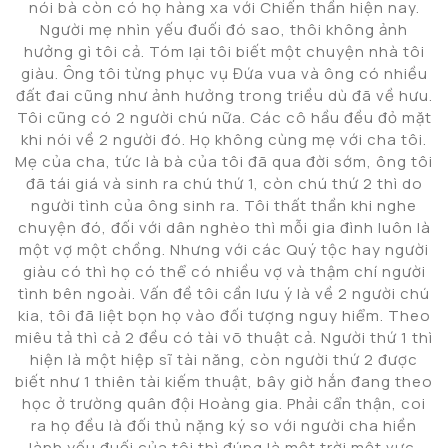
nói bà còn có họ hàng xa với Chiến thần hiện nay.
Người mẹ nhìn yếu đuối đó sao, thôi không ảnh
hưởng gì tôi cả. Tóm lại tôi biết một chuyện nhà tôi
giàu. Ông tôi từng phục vụ Đứa vua và ông có nhiều
đất đai cũng như ảnh hưởng trong triều dù đã về hưu.
Tôi cũng có 2 người chú nữa. Các cô hầu đều đỏ mặt
khi nói về 2 người đó. Họ không cùng mẹ với cha tôi.
Mẹ của cha, tức là bà của tôi đã qua đời sớm, ông tôi
đã tái giá và sinh ra chú thứ 1, còn chú thứ 2 thì do
người tình của ông sinh ra. Tôi thất thần khi nghe
chuyện đó, đối với dân nghèo thì mỗi gia đình luôn là
một vợ một chồng. Nhưng với các Quý tộc hay người
giàu có thì họ có thể có nhiều vợ và thậm chí người
tình bên ngoài. Vấn đề tôi cần lưu ý là về 2 người chú
kia, tôi đã liệt bọn họ vào đối tượng nguy hiểm. Theo
miêu tả thì cả 2 đều có tài võ thuật cả. Người thứ 1 thì
hiện là một hiệp sĩ tài năng, còn người thứ 2 được
biết như 1 thiên tài kiếm thuật, bây giờ hắn đang theo
học ở trường quân đội Hoàng gia. Phải cẩn thận, coi
ra họ đều là đối thủ nặng ký so với người cha hiền
lành yếu đuối của tôi thì đúng là một trời một vực.