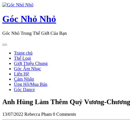
Skip
to
content
Góc Nhỏ Nhỏ
Góc Nhỏ Trong Thế Giới Của Bạn
Open
Button
Trang chủ
Thể Loại
Giới Thiệu Chung
Góc Âm Nhạc
Liên Hệ
Cảm Nhận
Ủng Hộ/Mua Bán
Góc Dance
Close
Anh Hùng Làm Thêm Quỷ Vương-Chương
Button
13/07/2022
Rebecca Pham
0 Comments