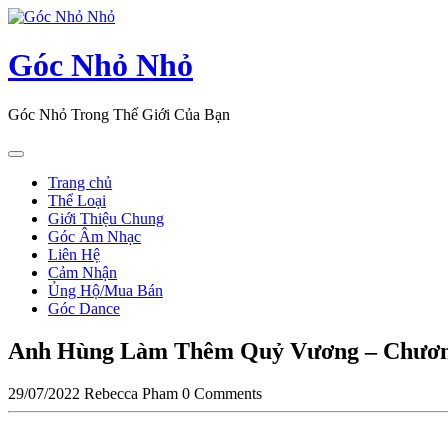
Skip
to
content
Góc Nhỏ Nhỏ
Góc Nhỏ Trong Thế Giới Của Bạn
Open
Button
Trang chủ
Thể Loại
Giới Thiệu Chung
Góc Âm Nhạc
Liên Hệ
Cảm Nhận
Ủng Hộ/Mua Bán
Góc Dance
Close
Anh Hùng Làm Thêm Quỷ Vương – Chươn
Button
29/07/2022
Rebecca Pham
0 Comments