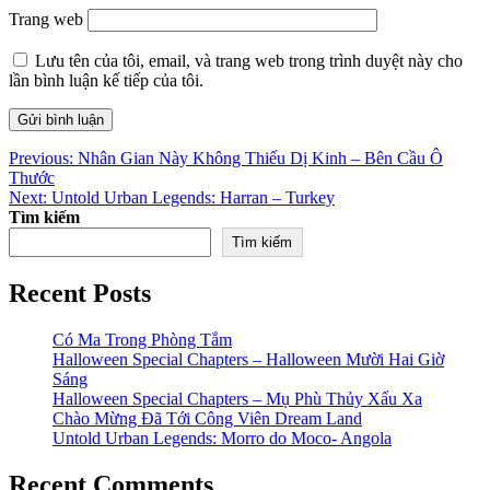
Trang web
Lưu tên của tôi, email, và trang web trong trình duyệt này cho
lần bình luận kế tiếp của tôi.
Điều
Previous:
Nhân Gian Này Không Thiếu Dị Kinh – Bên Cầu Ô
Thước
hướng
Next:
Untold Urban Legends: Harran – Turkey
bài
Tìm kiếm
Tìm kiếm
viết
Recent Posts
Có Ma Trong Phòng Tắm
Halloween Special Chapters – Halloween Mười Hai Giờ
Sáng
Halloween Special Chapters – Mụ Phù Thủy Xấu Xa
Chào Mừng Đã Tới Công Viên Dream Land
Untold Urban Legends: Morro do Moco- Angola
Recent Comments