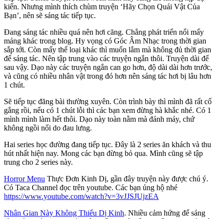
kiến. Nhưng mình thích chùm truyện ‘Hãy Chọn Quái Vật Của
Bạn’, nên sẽ sáng tác tiếp tục.
Đang sáng tác nhiều quá nên hơi căng. Chẳng phát triển nổi mấy
mảng khác trong blog. Hy vọng có Góc Âm Nhạc trong thời gian
sắp tới. Còn mấy thể loại khác thì muốn lắm mà không đủ thời gian
để sáng tác. Nên tập trung vào các truyện ngắn thôi. Truyện dài để
sau vậy. Dạo này các truyện ngắn can go hơn, độ dài dài hơn trước,
và cũng có nhiều nhân vật trong đó hơn nên sáng tác hơi bị lâu hơn
1 chút.
Sẽ tiếp tục đăng bài thường xuyên. Còn trình bày thì mình đã rất cố
gắng rồi, nếu có 1 chút lỗi thì các bạn xem đừng hà khắc nhé. Có 1
mình mình làm hết thôi. Dạo này toàn nằm mà đánh máy, chứ
không ngồi nổi do đau lưng.
Hai series học đường đang tiếp tục. Đây là 2 series ăn khách và thu
hút nhất hiện nay. Mong các bạn đừng bỏ qua. Mình cũng sẽ tập
trung cho 2 series này.
Horror Menu
Thực Đơn Kinh Dị, gần đây truyện này được chú ý.
Có Taca Channel đọc trên youtube. Các bạn ủng hộ nhé
https://www.youtube.com/watch?v=3vJJSJUjzEA
Nhân Gian Này Không Thiếu Dị Kinh
. Nhiều cảm hứng để sáng