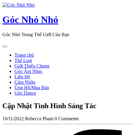
Skip
to
content
Góc Nhỏ Nhỏ
Góc Nhỏ Trong Thế Giới Của Bạn
Open
Button
Trang chủ
Thể Loại
Giới Thiệu Chung
Góc Âm Nhạc
Liên Hệ
Cảm Nhận
Ủng Hộ/Mua Bán
Góc Dance
Close
Cập Nhật Tình Hình Sáng Tác
Button
10/11/2022
Rebecca Pham
0 Comments