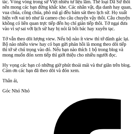
tác. Vòng vòng trong sử Việt nhiều tư liệu lắm. Thể loại Dã Sử thôi
nên mong các bạn đừng khắc khe. Các nhân vật, địa danh hay quan,
vua chúa, công chúa, phò mã gì đều bám sát theo lịch sử. Họ xuất
hiện với vai trò như là cameo cho câu chuyện vậy thôi. Câu chuyện
không có liên quan trực tiếp đến họ chỉ gián tiếp thôi. Tớ ngại đưa
vào vì sợ sai với lịch sử hay bị nói là bôi bác hay xuyên tạc.
Tớ vẫn theo dõi lượng view. Nếu bộ nào ít view thì tớ đành gác lại.
Bộ nào nhiều view hay có bạn gửi phản hồi là mong theo dõi tiếp
thì tớ sẽ chú trọng vào đó. Nếu bạn nào thích 1 bộ trong blog và
mong muốn đón xem tiếp thì giới thiệu cho nhiều người đọc.
Hy vọng các bạn có những giờ phút thoải mái và thư giãn trên blog.
Cám ơn các bạn đã theo dõi và đón xem.
Thân ái,
Góc Nhỏ Nhỏ