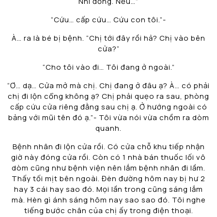
Nhi đồng. Nếu…”
“Cứu… cấp cứu… Cứu con tôi.”-
À… ra là bé bị bệnh. “Chị tới đây rồi hả? Chị vào bên
cửa?”
“Cho tôi vào đi… Tôi đang ở ngoài.”
“Ơ… dạ… Cửa mở mà chị. Chị đang ở đâu ạ? À… có phải
chị đi lộn cổng không ạ? Chị phải quẹo ra sau, phòng
cấp cứu cửa riêng đằng sau chị ạ. Ở hướng ngoài có
bảng với mũi tên đó ạ.”- Tôi vừa nói vừa chồm ra dòm
quanh.
Bệnh nhân đi lộn cửa rồi. Có cửa chỗ khu tiếp nhận
giờ này đóng cửa rồi. Còn có 1 nhà bán thuốc lối vô
dòm cũng như bệnh viện nên lắm bệnh nhân đi lầm.
Thấy tối mịt bên ngoài. Đèn đường hôm nay bị hư 2
hay 3 cái hay sao đó. Mọi lần trong cũng sáng lắm
mà. Hèn gì ánh sáng hôm nay sao sao đó. Tôi nghe
tiếng bước chân của chị ấy trong điện thoại.