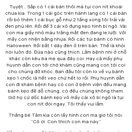
Tuyệt… Sắp có 1 cái bàn thôi mà tụi con nít khoái
chưa kìa. Trong 1 cái góc trên hành lang có 1 cái bàn
rồi bỏ thêm 1 cái bục gỗ như 2 tầng xong tôi trải vải
đen phủ lên. Rồi để 3 cái xô đựng kẹo hình bí ngô. Vài
con ma giấy nhỏ màu trắng mắt đen đang le lưỡi. Với
mấy con nhện bằng nhựa. Rồi các túi bánh có hình
Halloween. Rồi bắt 1 dây đèn ở trên bàn. Thế là khỏi
nói luôn đó. Đứa nào cũng thích. Lắm bệnh nhi ở chỗ
khác còn kêu ba mẹ qua đây coi. Hay cả mấy phụ
huynh dẫn con tới chờ khám cũng mang con tới coi
cho chúng đỡ khóc. Ban đầu tôi còn lo về vụ bánh
kẹo 1 chốc là hết veo chứ hết lo rồi. Phụ huynh dẫn
con đi khám bệnh hay có con ở bệnh viện đều mang
bánh kẹo để dỗ chúng, có đều chúng không them.
Giờ họ cứ dốc bánh kẹo vô mấy cái xô bí ngô là tụi
con nít đòi ngay. Tôi thấy vui lắm.
Thằng bé Tâm kìa còn lấy hình con ma giơ tôi nói:
“Cô ơi. Con thích con ma này.”