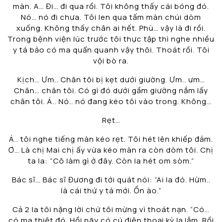
màn. A… Đi… đi qua rồi. Tôi không thấy cái bóng đó.
Nó… nó đi chưa. Tôi len qua tấm màn chúi dòm
xuống. Không thấy chân ai hết. Phù… vậy là đi rồi.
Trong bệnh viện lúc trước tôi thực tập thì nghe nhiều
y tá bảo có ma quẩn quanh vậy thôi. Thoát rồi. Tôi
vội bò ra.
Kịch… Ưm.. Chân tôi bị kẹt dưới giường. Ưm.. ưm…
Chân… chân tôi. Có gì đó dưới gầm giường nắm lấy
chân tôi. Á.. Nó.. nó đang kéo tôi vào trong. Không…
Rẹt…
Á.. tôi nghe tiếng màn kéo rẹt. Tôi hét lên khiếp đảm.
Ơ… Là chị Mai chị ấy vừa kéo màn ra còn dòm tôi. Chị
ta la: “Cô làm gì ở đây. Còn la hét om sòm.”
Bác sĩ… Bác sĩ Đương đi tới quát nói: “Ai la đó. Hừm..
là cái thứ y tá mới. Ồn ào.”
Cả 2 la tôi nặng lời chứ tôi mừng vì thoát nạn. “Có…
có ma thiệt đó. Hồi nãy có cú điện thoại kỳ lạ lắm. Rồi