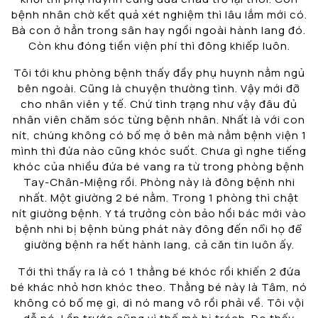
bệnh nhân chờ kết quả xét nghiệm thì lâu lắm mới có.
Bà con ở hẳn trong sân hay ngồi ngoài hành lang đó.
Còn khu đóng tiền viện phí thì đông khiếp luôn.
Tôi tới khu phòng bệnh thấy đầy phụ huynh nằm ngủ
bên ngoài. Cũng là chuyện thường tình. Vậy mới đỡ
cho nhân viên y tế. Chứ tình trạng như vậy đâu đủ
nhân viên chăm sóc từng bệnh nhân. Nhất là với con
nít, chúng không có bố mẹ ở bên mà nằm bệnh viện 1
mình thì đứa nào cũng khóc suốt. Chưa gì nghe tiếng
khóc của nhiều đứa bé vang ra từ trong phòng bệnh
Tay-Chân-Miệng rồi. Phòng này là đông bệnh nhi
nhất. Một giường 2 bé nằm. Trong 1 phòng thì chật
nít giường bệnh. Y tá trưởng còn bảo hồi bác mới vào
bệnh nhi bị bệnh bùng phát này đông đến nổi họ để
giường bệnh ra hết hành lang, cả căn tin luôn ấy.
Tới thì thấy ra là có 1 thằng bé khóc rồi khiến 2 đứa
bé khác nhỏ hơn khóc theo. Thằng bé này là Tâm, nó
không có bố mẹ gì, dì nó mang vô rồi phải về. Tôi vội