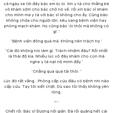
cả ngày xe tới đây bác em bị ói. Xin y tá cho thằng bé
vô khám sớm cho bác chở nó về, rồi xin bác sĩ khám
cho mình mà y tá với bác sĩ không cho ấy. Cũng bảo
không chữa cho người lớn, kêu sang bệnh viện hay
phòng mạch khám. Họ cũng bảo ‘ói thôi mà không có
gì’.”
“Bệnh viện đông quá mà. Không nên trách họ.”
“Cái đó không nói làm gì. Trách nhiệm đâu? Rồi nhất
là thái độ kìa. Nhiều lúc vô đây khám cho con mà
nghe y tá nạt nộ mình đấy.”
“Chẳng qua quá tải thôi. “
Lúc đó rất vắng… Phòng cấp cứu đâu có bệnh nhi nào
cấp cứu. Tay tôi siết chặt. Dù sao tôi thấy không yên
lòng.
—-
Chết rồi. Bác sĩ Đương nổi giận. Đá rồi quăng hết cái