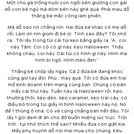
Một chú gà trống nuôi con ngồi bên giường con gái
dỗ con bé ngủ mà dòm bên này ghê quá. Phải mau dỗ
thằng bé mắc công làm phiền.
Mà dỗ sao nó chẳng nín. Hai đứa bé khác có mẹ dỗ
rồi. Làm ơn nín giùm đi bé ơi. Tính sao đây? Tôi nhớ
ra.. Tôi lấy trong túi cái túi kẹo bằng giấy ra. “A.. coi
này Tâm. Coi cô có gì này. Kẹo Halloween. Thấy
không cháu, coi này. Cái túi có hình gì này. Hình ma
hình bí ngô. Hình mèo đen.”
Thằng bé chộp lấy ngay. Cả 2 đứa bé đang khóc
cũng giơ tay đòi. Phù… may quá. Tôi có đứa em trai
mở kinh doanh trên mạng cùng bạn. Chúng có bán
mấy cái thứ này. Tuần này là Halloween rồi. Kẹo
thường thôi, kẹo dẻo, kẹo caramel, kẹo trái cây, có
điều bỏ trong túi giấy in hình Halloween này nọ. Nó
để 1 thùng ở nhà. Có vẻ cũng chẳng bán hết đâu. Tôi
lấy 1 gói đem đi ăn cho đỡ buồn miệng lúc trực. Trời
trời.. tụi nhỏ thích thế sao? Nhiều đứa còn giật kìa.
Mấy phụ huynh dỗ nói mai mua cho chúng. Kêu