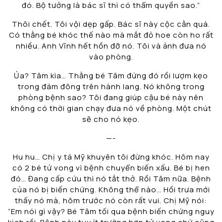
đó. Bộ tưởng là bác sĩ thì có thẩm quyền sao.”
Thôi chết. Tôi vội dẹp gấp. Bác sĩ này cộc cằn quá.
Có thằng bé khóc thế nào mà mắt đỏ hoe còn ho rất
nhiều. Anh Vĩnh hết hồn đỡ nó. Tôi và ảnh đưa nó
vào phòng.
Ủa? Tâm kìa… Thằng bé Tâm đứng đó rồi lượm kẹo
trong đám đông trên hành lang. Nó không trong
phòng bệnh sao? Tôi đang giúp cậu bé này nên
không có thời gian chạy đưa nó về phòng. Một chút
sẽ cho nó kẹo.
—-
Hu hu… Chị y tá Mỹ khuyên tôi đừng khóc. Hôm nay
có 2 bé tử vong vì bệnh chuyển biến xấu. Bé bị hen
đó… Đang cấp cứu thì nó tắt thở. Rồi Tâm nữa. Bệnh
của nó bị biến chứng. Không thể nào… Hồi trưa mới
thấy nó mà, hôm trước nó còn rất vui. Chị Mỹ nói:
“Em nói gì vậy? Bé Tâm tối qua bệnh biến chứng nguy