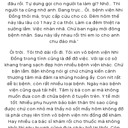
đâu rồi. Tự dưng gọi cho người ta làm gì? Nhớ… Thì
người ta cũng nhớ anh. Đang trực… Ôi.. bệnh viện Nhi
Đồng thôi mà, trực cấp cứu cho có. Đêm hôm thế
này lâu lâu có 1 hay 2 ca thôi. Làm ca đêm thiệt ra
sướng lắm. Việc nhàn nhã. Chứ ban ngày mới đông
bệnh nhân. Sau này lấy nhau rồi thì em lo cho anh
chu đáo mà.”
Ôi trời.. Tôi thở dài rồi đi. Tôi xin vô bệnh viện Nhi
Đồng trong tỉnh cũng là để đỡ việc. Với lại cơ sở
khang trang sạch đẹp hơn nhiều bệnh viện khác. Chứ
bận lắm. Bận không nói gì chứ chứng kiến cảnh
thương tâm mà đâm ra khủng hoảng ấy. Con nít rất
dễ bị bệnh, còn rất nhiều loại bệnh. Ngày nào bệnh
viện cũng quá tải hết. Tâm lý bà con ai mà không
muốn đưa con đi chữa bệnh ở tuyến trên. Y tế mới
tốt. Nhiều phụ huynh bảo bản thân thì sao cũng
được chứ con nhỏ mà thấy nó sốt mấy hôm không đỡ
là phải chạy lên tỉnh vô bệnh viện nhi đồng để khám.
Hay nhiều ca bác sĩ khám rồi cho thuốc mà không
khỏi thì phụ huynh cũng đưa cháu trở lại thôi. Còn