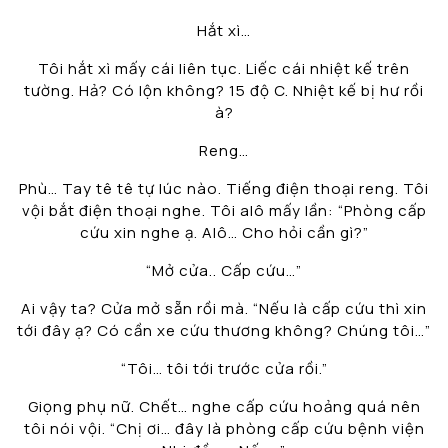
Hắt xì…
Tôi hắt xì mấy cái liên tục. Liếc cái nhiệt kế trên
tường. Hả? Có lộn không? 15 độ C. Nhiệt kế bị hư rồi
à?
Reng…
Phù… Tay tê tê tự lúc nào. Tiếng điện thoại reng. Tôi
vội bắt điện thoại nghe. Tôi alô mấy lần: “Phòng cấp
cứu xin nghe ạ. Alô… Cho hỏi cần gì?”
“Mở cửa.. Cấp cứu…”
Ai vậy ta? Cửa mở sẵn rồi mà. “Nếu là cấp cứu thì xin
tới đây ạ? Có cần xe cứu thương không? Chúng tôi…”
“Tôi… tôi tới trước cửa rồi.”
Giọng phụ nữ. Chết… nghe cấp cứu hoảng quá nên
tôi nói vội. “Chị ơi… đây là phòng cấp cứu bệnh viện