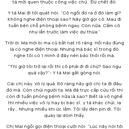
tá mới quen thuộc công việc chứ.. Đừ chết đó.
Y tá Mai đi tới quát nói: “Cô ngồi đơ ra ở đó làm gì?
Không nghe điện thoại sao? Nãy giờ gọi cô. Mau đi
tuần bên chỗ phòng bệnh ngay. Còn nữa. Cấm cô
như lần trước làm việc dư thừa.”
Trời ơi. Ma mới bị ma cũ bắt nạt rõ ràng. Hồi nãy đúng
là có nghe điện thoại. Nhưng mà bác sĩ trong đó
nghe tôi có 1 mình ở đây nên bảo thôi rồi mà.
“Thì giờ tôi trở lại rồi thì cô phải đi đi chứ? Sao ngu
quá vậy?”- Y tá Mai gắt gỏng nói.
Cái chị này. Vô lý quá. Rõ ràng nãy giờ chị ta đi đâu
đó mà. Còn chửi người ta. Mà đã trực cấp cứu rồi thì
còn đi tuần phòng bệnh nữa là sao? Biết là vô nghề
thì nhiều việc vô lý hay bị bác sĩ, y tá khác chửi, la
rầy… Nhưng nhiều khi ức lắm. Tôi lấy đèn pin đi. Tôi
quay lại dòm thấy.
Chị Mai ngồi gọi điện thoại cười nói: “Lúc nãy nói tới