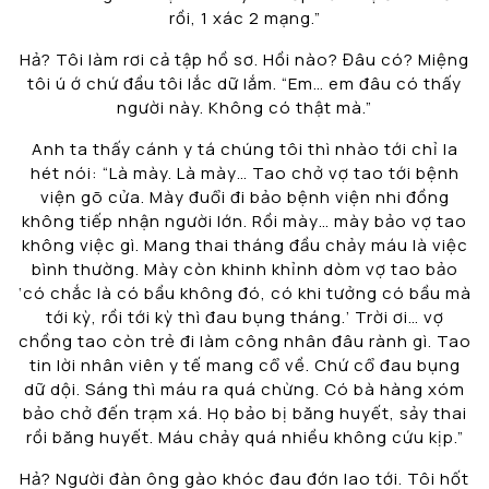
rồi, 1 xác 2 mạng.”
Hả? Tôi làm rơi cả tập hồ sơ. Hồi nào? Đâu có? Miệng
tôi ú ớ chứ đầu tôi lắc dữ lắm. “Em… em đâu có thấy
người này. Không có thật mà.”
Anh ta thấy cánh y tá chúng tôi thì nhào tới chỉ la
hét nói: “Là mày. Là mày… Tao chở vợ tao tới bệnh
viện gõ cửa. Mày đuổi đi bảo bệnh viện nhi đồng
không tiếp nhận người lớn. Rồi mày… mày bảo vợ tao
không việc gì. Mang thai tháng đầu chảy máu là việc
bình thường. Mày còn khinh khỉnh dòm vợ tao bảo
‘có chắc là có bầu không đó, có khi tưởng có bầu mà
tới kỳ, rồi tới kỳ thì đau bụng tháng.’ Trời ơi… vợ
chồng tao còn trẻ đi làm công nhân đâu rành gì. Tao
tin lời nhân viên y tế mang cổ về. Chứ cổ đau bụng
dữ dội. Sáng thì máu ra quá chừng. Có bà hàng xóm
bảo chở đến trạm xá. Họ bảo bị băng huyết, sảy thai
rồi băng huyết. Máu chảy quá nhiều không cứu kịp.”
Hả? Người đàn ông gào khóc đau đớn lao tới. Tôi hốt