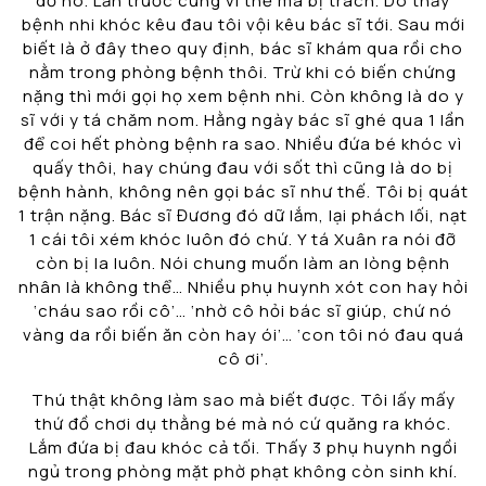
dỗ nó. Lần trước cũng vì thế mà bị trách. Do thấy
bệnh nhi khóc kêu đau tôi vội kêu bác sĩ tới. Sau mới
biết là ở đây theo quy định, bác sĩ khám qua rồi cho
nằm trong phòng bệnh thôi. Trừ khi có biến chứng
nặng thì mới gọi họ xem bệnh nhi. Còn không là do y
sĩ với y tá chăm nom. Hằng ngày bác sĩ ghé qua 1 lần
để coi hết phòng bệnh ra sao. Nhiều đứa bé khóc vì
quấy thôi, hay chúng đau với sốt thì cũng là do bị
bệnh hành, không nên gọi bác sĩ như thế. Tôi bị quát
1 trận nặng. Bác sĩ Đương đó dữ lắm, lại phách lối, nạt
1 cái tôi xém khóc luôn đó chứ. Y tá Xuân ra nói đỡ
còn bị la luôn. Nói chung muốn làm an lòng bệnh
nhân là không thể… Nhiều phụ huynh xót con hay hỏi
‘cháu sao rồi cô’… ‘nhờ cô hỏi bác sĩ giúp, chứ nó
vàng da rồi biến ăn còn hay ói’… ‘con tôi nó đau quá
cô ơi’.
Thú thật không làm sao mà biết được. Tôi lấy mấy
thứ đồ chơi dụ thằng bé mà nó cứ quăng ra khóc.
Lắm đứa bị đau khóc cả tối. Thấy 3 phụ huynh ngồi
ngủ trong phòng mặt phờ phạt không còn sinh khí.