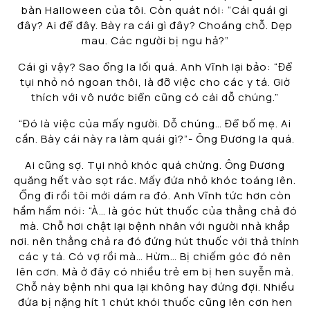
bàn Halloween của tôi. Còn quát nói: “Cái quái gì
đây? Ai để đây. Bày ra cái gì đây? Choáng chỗ. Dẹp
mau. Các người bị ngu hả?”
Cái gì vậy? Sao ổng la lối quá. Anh Vĩnh lại bảo: “Để
tụi nhỏ nó ngoan thôi, là đỡ việc cho các y tá. Giờ
thích với vô nước biển cũng có cái dỗ chúng.”
“Đó là việc của mấy người. Dỗ chúng… Để bố mẹ. Ai
cần. Bày cái này ra làm quái gì?”- Ông Đương la quá.
Ai cũng sợ. Tụi nhỏ khóc quá chừng. Ông Đương
quăng hết vào sọt rác. Mấy đứa nhỏ khóc toáng lên.
Ổng đi rồi tôi mới dám ra đó. Anh Vĩnh tức hơn còn
hầm hầm nói: “À… là góc hút thuốc của thằng chả đó
mà. Chỗ hơi chật lại bệnh nhân với người nhà khắp
nơi. nên thằng chả ra đó đứng hút thuốc với thả thính
các y tá. Có vợ rồi mà… Hừm… Bị chiếm góc đó nên
lên cơn. Mà ở đây có nhiều trẻ em bị hen suyễn mà.
Chỗ này bệnh nhi qua lại không hay đứng đợi. Nhiều
đứa bị nặng hít 1 chút khói thuốc cũng lên cơn hen