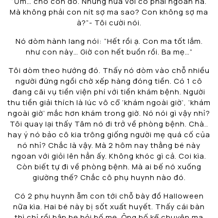
“Ừm… cho con đó. Nhưng hứa với cô phải ngoan ha.
Mà không phải con nít sợ ma sao? Con không sợ ma
à?”- Tôi cười nói.
Nó dòm hành lang nói: “Hết rồi ạ. Con ma tốt lắm.
như con này… Giờ con hết buồn rồi. Ba mẹ…”
Tôi dòm theo hướng đó. Thấy nó dòm vào chỗ nhiều
người đứng ngồi chờ xếp hàng đóng tiền. Có 1 cô
đang cãi vụ tiền viện phí với tiền khám bệnh. Người
thu tiền giải thích là lúc vô cổ ‘khám ngoài giờ’, ‘khám
ngoài giờ’ mắc hơn khám trong giờ. Nó nói gì vậy nhỉ?
Tôi quay lại thấy Tâm nó đi trở về phòng bệnh. Chà..
hay ý nó bảo cô kia trông giống người mẹ quá cố của
nó nhỉ? Chắc là vậy. Mà 2 hôm nay thằng bé này
ngoan với giỏi lên hẳn ấy. Không khóc gì cả. Coi kìa.
Còn biết tự đi về phòng bệnh. Mà ai bế nó xuống
giường thế? Chắc cô phụ huynh nào đó.
Có 2 phụ huynh ẵm con tới chỗ bày đồ Halloween
nữa kìa. Hai bé này bị sốt xuất huyết. Thấy cái bàn
thì chỉ rồi bập bẹ hỏi bố mẹ. Ông bố kể chuyện ma