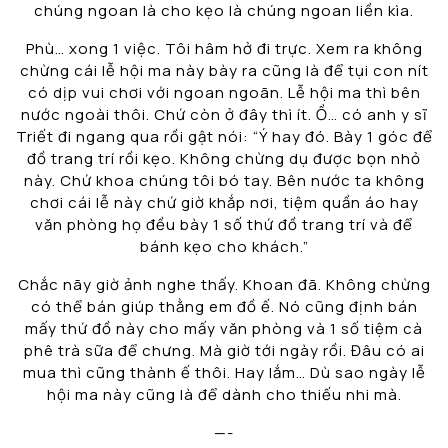
chúng ngoan là cho kẹo là chúng ngoan liền kìa.
Phù… xong 1 việc. Tôi hâm hở đi trực. Xem ra không
chừng cái lễ hội ma này bày ra cũng là để tụi con nít
có dịp vui chơi với ngoan ngoãn. Lễ hội ma thì bên
nước ngoài thôi. Chứ còn ở đây thì ít. Ồ… có anh y sĩ
Triết đi ngang qua rồi gật nói: “Ý hay đó. Bày 1 góc để
đồ trang trí rồi kẹo. Không chừng dụ được bọn nhỏ
này. Chứ khoa chúng tôi bó tay. Bên nước ta không
chơi cái lễ này chứ giờ khắp nơi, tiệm quần áo hay
văn phòng họ đều bày 1 số thứ đồ trang trí và để
bánh kẹo cho khách.”
Chắc nãy giờ ảnh nghe thấy. Khoan đã. Không chừng
có thể bán giúp thằng em đồ ế. Nó cũng định bán
mấy thứ đồ này cho mấy văn phòng và 1 số tiệm cà
phê trà sữa để chưng. Mà giờ tới ngày rồi. Đâu có ai
mua thì cũng thành ế thôi. Hay lắm… Dù sao ngày lễ
hội ma này cũng là để dành cho thiếu nhi mà.
—-