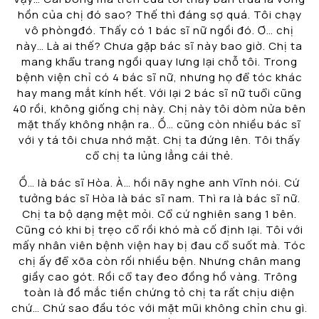
hồn của chị đó sao? Thế thì đáng sợ quá. Tôi chạy
vô phòngđó. Thấy có 1 bác sĩ nữ ngồi đó. Ơ… chị
này… Là ai thế? Chưa gặp bác sĩ này bao giờ. Chị ta
mang khẩu trang ngồi quay lưng lại chỗ tôi. Trong
bệnh viện chỉ có 4 bác sĩ nữ, nhưng họ để tóc khác
hay mang mắt kính hết. Với lại 2 bác sĩ nữ tuổi cũng
40 rồi, không giống chị này. Chị này tôi dòm nửa bên
mặt thấy không nhận ra.. Ồ… cũng còn nhiều bác sĩ
với y tá tôi chưa nhớ mặt. Chị ta đứng lên. Tôi thấy
cổ chị ta lủng lẳng cái thẻ.
Ồ… là bác sĩ Hòa. À… hồi nãy nghe anh Vĩnh nói. Cứ
tưởng bác sĩ Hòa là bác sĩ nam. Thì ra là bác sĩ nữ.
Chị ta bộ dạng mệt mỏi. Cổ cứ nghiên sang 1 bên.
Cũng có khi bị trẹo cổ rồi khó mà cố định lại. Tôi với
mấy nhân viên bệnh viện hay bị đau cổ suốt mà. Tóc
chị ấy để xõa còn rối nhiều bện. Nhưng chân mang
giầy cao gót. Rồi cổ tay đeo đồng hồ vàng. Trông
toàn là đồ mắc tiền chứng tỏ chị ta rất chịu diện
chứ… Chứ sao đầu tóc với mặt mũi không chỉn chu gì.