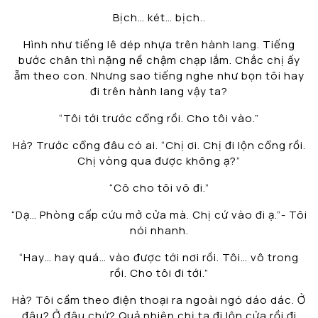
Bịch… két… bịch..
Hình như tiếng lê dép nhựa trên hành lang. Tiếng
bước chân thì nặng nề chậm chạp lắm. Chắc chị ấy
ẵm theo con. Nhưng sao tiếng nghe như bọn tôi hay
đi trên hành lang vậy ta?
“Tôi tới trước cổng rồi. Cho tôi vào.”
Hả? Trước cổng đâu có ai. “Chị ơi. Chị đi lộn cổng rồi.
Chị vòng qua được không ạ?”
“Cô cho tôi vô đi.”
“Dạ… Phòng cấp cứu mở cửa mà. Chị cứ vào đi ạ.”- Tôi
nói nhanh.
“Hay… hay quá… vào được tới nơi rồi. Tôi… vô trong
rồi. Cho tôi đi tới.”
Hả? Tôi cầm theo điện thoại ra ngoài ngó dáo dác. Ở
đâu? Ở đâu chứ? Quả nhiên chị ta đi lộn cửa rồi đi