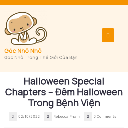
Skip
to
content
Op
But
Góc Nhỏ Nhỏ
Góc Nhỏ Trong Thế Giới Của Bạn
Halloween Special
Chapters – Đêm Halloween
Trong Bệnh Viện
02/10/2022
Rebecca Pham
0 Comments