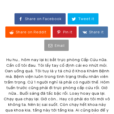
Share on Facebook
Tweet it
Share on Reddit
Pin it
Share it
Email
Hu hu… hôm nay lại bị bắt trực phòng Cấp Cứu nữa.
Cần cổ tôi đau. Tôi lấy tay cố định cái eo nhứt mỏi.
Oan uổng quá. Tôi tuy là y tá chứ ở Khoa Khám Bệnh
mà. Bệnh viện luôn trong tình trạng thiếu nhân viên
trầm trọng. Cứ 1 người nghỉ là phải có người thế. Hôm
tuần trước cũng phải đi trực phòng cấp cứu rồi. Giờ
nữa… Buổi sáng đã tấc bậc rồi. Loay hoay qua lại.
Chạy qua chạy lại. Giờ còn… Hay có phải do tôi mới vô
không ta. Nên bị sai suốt. Còn chạy hết khoa này
qua khoa kia, tầng này tới tầng kia. Ai cũng bảo để y