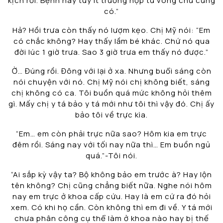
kịch rồi. Bệnh này tuy ít trường hợp tử vong chứ cũng
có.”
Hả? Hồi trưa còn thấy nó lượm kẹo. Chị Mỹ nói: “Em
có chắc không? Hay thấy lầm bé khác. Chứ nó qua
đời lúc 1 giờ trưa. Sao 3 giờ trưa em thấy nó được.”
Ờ… Đúng rồi. Đông với lại ở xa. Nhưng buổi sáng còn
nói chuyện với nó. Chị Mỹ nói chị không biết, sáng
chị không có ca. Tôi buồn quá mức không hỏi thêm
gì. Mấy chị y tá bảo y tá mới như tôi thì vậy đó. Chị ấy
bảo tôi về trực kìa.
“Em… em còn phải trực nữa sao? Hôm kia em trực
đêm rồi. Sáng nay với tối nay nữa thì… Em buồn ngủ
quá.”-Tôi nói.
“Ai sắp kỳ vậy ta? Bộ không bảo em trước à? Hay lộn
tên không? Chị cũng chẳng biết nữa. Nghe nói hôm
nay em trực ở khoa cấp cứu. Hay là em cứ ra đó hỏi
xem. Có khi họ cần. Còn không thì em đi về. Y tá mới
chưa phân công cụ thể làm ở khoa nào hay bị thế