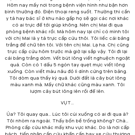
Hôm nay mấy nơi trong bệnh viện hình như bận hơn
bình thường đó. Điện thoại reng suốt. Thường thì cần
y tá hay bác sĩ ở khu nào gấp họ sẽ gọi các nơi khác
có ai trực để tới giúp không. Nên chị Mai đi qua
phòng bệnh khác rồi. Mà hôm nay lại chỉ có mình tôi
với chị Mai là y tá trực cấp cứu thôi. Tôi liếc cái bảng
trắng để chữ tên tôi. Với tên chị Mai. Lạ ha. Chị cũng
trực cấp cứu hôm trước mà giờ lại sắp vậy. Tôi đi lại
cái bảng trắng dòm. Vết bút lông viết nghuệch ngoặt
quá. Còn có 1 dấu 5 ngón tay quẹt mực viết lông
xuống. Còn viết màu nâu đỏ lì dính cứng trên bảng.
Tôi dòm qua thấy kỳ quá. Dưới đất là cây bút lông
màu xanh mà. Mấy chữ khác cũng màu xanh. Tôi
lượm cây bút lông lên rồi để lên.
VỤT…
Ủa? Tôi quay qua… Lúc tôi cúi xuống có ai đi qua à?
Tôi nhòm ra ngoài. Thấy bốn bề trống không? Chà…
Phòng cấp cứu khác mấy khu vực khác. Do là nơi cấp
bách, tiếp nhận cấp cứu khẩn cấp hay xe cứu thương