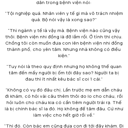
dân trong bệnh viện nói:
“Tội nghiệp quá. Nhân viên y tế gì mà vô trách nhiệm
quá. Bộ nói vậy là xong sao?”
“Thì ngành y tế là vậy mà. Bệnh viện nào cũng vậy
thôi. Bệnh viện nhi đồng là đỡ lắm rồi. Ở tỉnh thì chịu.
Chồng tôi còn muốn đưa con lên bệnh viện nhi đồng
thành phố, cho yên tâm. Nhưng nhà không có điều
kiện.”
“Tuy nói là theo quy định nhưng họ không thể quan
tâm đến mấy người bị ốm tới đây sao? Người ta bị
đau thì ít nhất kêu bác sĩ coi 1 cái.”
“Không có vụ đó đâu chị. Lần trước mẹ em dẫn cháu
đi khám, có hỏi vài câu thêm thôi do lo cho cháu, rồi
hỏi luôn cho cháu kia có cần tiêm người trái rạ. Thế
là bị chính bác sĩ la đó. Họ không để tâm đâu. Cứ như
làm việc cho hết giờ rồi về.”
“Thì đó. Còn bác em cũng đưa con đi tới đây khám. Đi