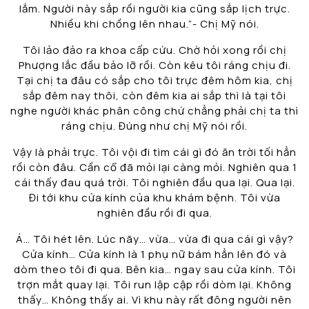
lắm. Người này sắp rồi người kia cũng sắp lịch trực.
Nhiều khi chồng lên nhau.”- Chị Mỹ nói.
Tôi lảo đảo ra khoa cấp cứu. Chờ hỏi xong rồi chị
Phượng lắc đầu bảo lỡ rồi. Còn kêu tôi ráng chịu đi.
Tại chị ta đâu có sắp cho tôi trực đêm hôm kia, chị
sắp đêm nay thôi, còn đêm kia ai sắp thì là tại tôi
nghe người khác phân công chứ chẳng phải chị ta thì
ráng chịu. Đúng như chị Mỹ nói rồi.
Vậy là phải trực. Tôi vội đi tìm cái gì đó ăn trời tối hẳn
rồi còn đâu. Cần cổ đã mỏi lại càng mỏi. Nghiên qua 1
cái thấy đau quá trời. Tôi nghiên đầu qua lại. Qua lại.
Đi tới khu cửa kính của khu khám bệnh. Tôi vừa
nghiên đầu rồi đi qua.
Á… Tôi hét lên. Lúc nãy… vừa… vừa đi qua cái gì vậy?
Cửa kính… Cửa kính là 1 phụ nữ bám hẳn lên đó và
dòm theo tôi đi qua. Bên kia… ngay sau cửa kính. Tôi
trợn mắt quay lại. Tôi run lập cập rồi dòm lại. Không
thấy… Không thấy ai. Vì khu này rất đông người nên