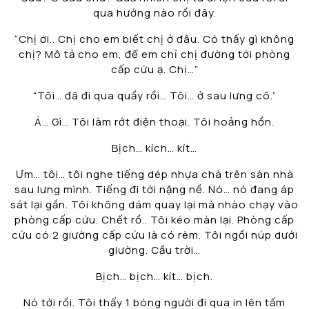
qua hướng nào rồi đây.
“Chị ơi.. Chị cho em biết chị ở đâu. Có thấy gì không
chị? Mô tả cho em, để em chỉ chị đường tới phòng
cấp cứu ạ. Chị…”
“Tôi… đã đi qua quầy rồi… Tôi… ở sau lưng cô.”
Á… Gì… Tôi làm rớt điện thoại. Tôi hoảng hồn.
Bịch… kích… kít…
Ưm… tôi… tôi nghe tiếng dép nhựa chà trên sàn nhà
sau lưng mình. Tiếng đi tới nặng nề. Nó… nó đang áp
sát lại gần. Tôi không dám quay lại mà nhào chạy vào
phòng cấp cứu. Chết rồ.. Tôi kéo màn lại. Phòng cấp
cứu có 2 giường cấp cứu là có rèm. Tôi ngồi núp dưới
giường. Cầu trời…
Bịch… bịch… kít… bịch.
Nó tới rồi. Tôi thấy 1 bóng người đi qua in lên tấm