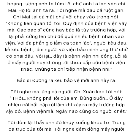
hoảng tưởng anh ta túm tôi chứ anh ta lao vào chị
Mai. Họ lôi anh ta ra. Tôi nghe mà đau cả ruột gan.
Chị Mai tái cả mặt chứ vội chạy vào trong nói:
“Không liên quan tới tôi. Quy định của bệnh viện vậy
mà. Các bác sĩ cũng hay bảo là tùy trường hợp, với
lại phải cứng lên chứ để quá nhiều bệnh nhân vào
viện. Với đa phần giờ lắm ca toàn ‘ảo’, người kêu đau,
kẻ kêu bệnh, lắm người vô viện bảo mình ung thư chứ
có phải đâu. Với lại… đây là bệnh viện nhi đồng. Lỗi là
ở mấy người này không tới khoa cấp cứu bệnh viện
khác. Chúng ta chỉ tiếp nhận bệnh nhi.”
Bác sĩ Đương ra kêu bảo vệ mời anh này ra.
Tôi nghe mà lặng cả người. Chị Xuân kéo tôi nói:
“THôi… không phải lỗi của em. Đừng buồn… Ở đây
nhiều cái bất cập rồi lắm khi xảy ra mấy trường hợp
vậy đó. Bệnh việnmà. Ngày nào cũng có người chết.”
Tôi dòm lại thấy anh đó khụy xuống khóc to. Trong
ca trực của tôi mà. Tôi nghe đám đông mấy người