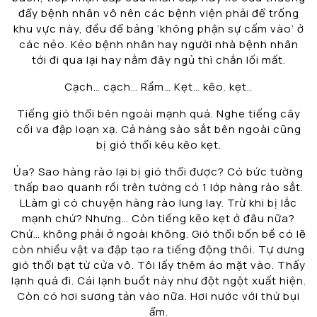
đẩy bệnh nhân vô nên các bệnh viện phải để trống
khu vực này, đều để bảng ‘không phận sự cấm vào’ ở
các nẻo. Kẻo bệnh nhân hay người nhà bệnh nhân
tới đi qua lại hay nằm đây ngủ thì chắn lối mất.
Cạch… cạch… Rầm… Kẹt… kẽo. kẹt..
Tiếng gió thổi bên ngoài mạnh quá. Nghe tiếng cây
cối va đập loạn xạ. Cả hàng sào sắt bên ngoài cũng
bị gió thổi kêu kẽo kẹt.
Ủa? Sao hàng rào lại bị gió thổi được? Có bức tường
thấp bao quanh rồi trên tường có 1 lớp hàng rào sắt.
LLàm gì có chuyện hàng rào lung lay. Trừ khi bị lắc
mạnh chứ? Nhưng… Còn tiếng kẽo kẹt ở đâu nữa?
Chứ… không phải ở ngoài không. Gió thổi bốn bề có lẽ
còn nhiều vật va đập tạo ra tiếng động thôi. Tự dưng
gió thổi bạt từ cửa vô. Tôi lấy thêm áo mặt vào. Thấy
lạnh quá đi. Cái lạnh buốt này như đột ngột xuất hiện.
Còn có hơi sương tản vào nữa. Hơi nước với thứ bụi
ẩm.