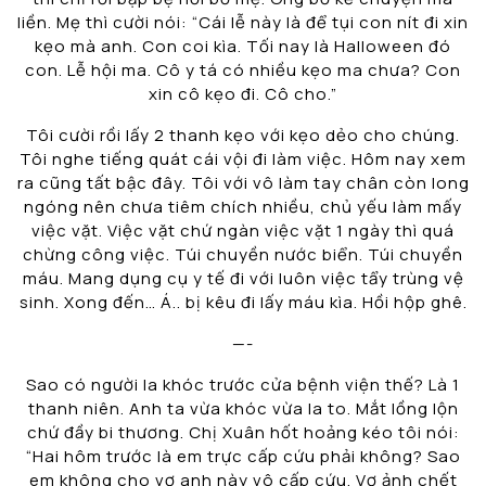
liền. Mẹ thì cười nói: “Cái lễ này là để tụi con nít đi xin
kẹo mà anh. Con coi kìa. Tối nay là Halloween đó
con. Lễ hội ma. Cô y tá có nhiều kẹo ma chưa? Con
xin cô kẹo đi. Cô cho.”
Tôi cười rồi lấy 2 thanh kẹo với kẹo dẻo cho chúng.
Tôi nghe tiếng quát cái vội đi làm việc. Hôm nay xem
ra cũng tất bậc đây. Tôi với vô làm tay chân còn long
ngóng nên chưa tiêm chích nhiều, chủ yếu làm mấy
việc vặt. Việc vặt chứ ngàn việc vặt 1 ngày thì quá
chừng công việc. Túi chuyền nước biển. Túi chuyền
máu. Mang dụng cụ y tế đi với luôn việc tẩy trùng vệ
sinh. Xong đến… Á.. bị kêu đi lấy máu kìa. Hồi hộp ghê.
—-
Sao có người la khóc trước cửa bệnh viện thế? Là 1
thanh niên. Anh ta vừa khóc vừa la to. Mắt lồng lộn
chứ đầy bi thương. Chị Xuân hốt hoảng kéo tôi nói:
“Hai hôm trước là em trực cấp cứu phải không? Sao
em không cho vợ anh này vô cấp cứu. Vợ ảnh chết