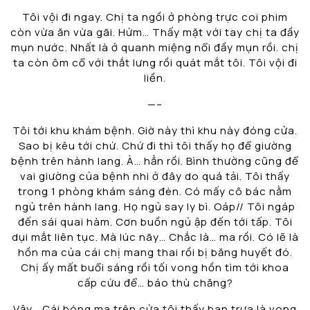
Tôi vội đi ngay. Chị ta ngồi ở phòng trực coi phim
còn vừa ăn vừa gãi. Hửm… Thấy mặt với tay chị ta đầy
mụn nước. Nhất là ở quanh miệng nổi đầy mụn rồi. chị
ta còn ôm cổ với thắt lưng rồi quát mắt tôi. Tôi vội đi
liền.
—–
Tôi tới khu khám bệnh. Giờ này thì khu này đóng cửa.
Sao bị kêu tới chứ. Chứ đi thì tôi thấy họ để giường
bệnh trên hành lang. À… hẳn rồi. Bình thường cũng để
vai giường của bệnh nhi ở đây do quá tải. Tôi thấy
trong 1 phòng khám sáng đèn. Có mấy cô bác nằm
ngủ trên hành lang. Họ ngủ say ly bì. Oáp// Tôi ngáp
đến sái quai hàm. Cơn buồn ngủ ập đến tới tấp. Tôi
dụi mắt liên tục. Mà lúc nãy… Chắc là… ma rồi. Có lẽ là
hồn ma của cái chị mang thai rồi bị băng huyết đó.
Chị ấy mất buổi sáng rồi tối vong hồn tìm tới khoa
cấp cứu để… báo thù chăng?
Vậy… Cái bóng ma trên cửa tôi thấy ban trưa là vong