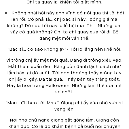
Chị ta quay lại khiến tôi giật mình.
A… Không phải hồi nãy anh Vĩnh có nói qua thì tôi hét
lên rồi. Có phải là… chị bác sĩ này… đóng giả ma
không? Dù sao tối nay là lễ hội ma. Thì… Nhưng làm
vậy có quá không? Chị ta chỉ quay qua rồi đi. Bộ
dáng mệt mỏi vẫn thế.
“Bác sĩ… có sao không ạ?”- Tôi lo lắng nên khẽ hỏi.
Vì trông chị ấy mệt mỏi quá. Dáng đi trông xiêu vẹo.
Mắt thâm quần đen. Răng còn đánh lạch cạch như
lầm bầm gì đó suốt. Tôi còn thoáng thấy móng tay
chị ấy bị gẫy. Da tái quá. Thấy bàn tay trắng toát.
Hay là hóa trang Halloween. Nhưng làm thế con nít
sợ chết.
“Mau… đi theo tôi. Mau.”-Giọng chị ấy vừa nhỏ vừa rít
vang lên.
Nói nhỏ chứ nghe giọng gắt gỏng lắm. Giọng còn
khan đục. Có lẽ do khám bệnh cả buổi nói chuyện