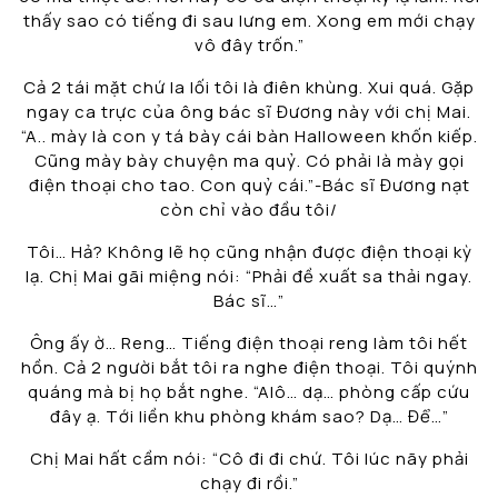
thấy sao có tiếng đi sau lưng em. Xong em mới chạy
vô đây trốn.”
Cả 2 tái mặt chứ la lối tôi là điên khùng. Xui quá. Gặp
ngay ca trực của ông bác sĩ Đương này với chị Mai.
“A.. mày là con y tá bày cái bàn Halloween khốn kiếp.
Cũng mày bày chuyện ma quỷ. Có phải là mày gọi
điện thoại cho tao. Con quỷ cái.”-Bác sĩ Đương nạt
còn chỉ vào đầu tôi/
Tôi… Hả? Không lẽ họ cũng nhận được điện thoại kỳ
lạ. Chị Mai gãi miệng nói: “Phải đề xuất sa thải ngay.
Bác sĩ…”
Ông ấy ờ… Reng… Tiếng điện thoại reng làm tôi hết
hồn. Cả 2 người bắt tôi ra nghe điện thoại. Tôi quýnh
quáng mà bị họ bắt nghe. “Alô… dạ… phòng cấp cứu
đây ạ. Tới liền khu phòng khám sao? Dạ… Để…”
Chị Mai hất cầm nói: “Cô đi đi chứ. Tôi lúc nãy phải
chạy đi rồi.”