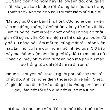
Ờ… Sáng còn nhớ hôm nay Halloween đó, chứ quên
mất. Mà góc kẹo bị dẹp rồi. Có người mặc hóa trang
thiệt sao? Anh ta còn kêu tôi tiết kiệm sức lực đi.
“Ma quỷ gì. Ở đây bận lắm. Hồi trước nghe bệnh viện
lắm ma đúng không? Chứ nhân viên y tế nào vô đây
làm cũng tối mắt vì việc chất chồng không có thời
gian để sợ vớ vẩn. Có ma hiện ra thì chẳng ai buồn để
ý đâu. Thằng bé Tâm mất thì cũng mất rồi. Bệnh viện
mà… Em mới vô làm còn nghĩ ngợi nhiều quá. Giờ bảo
thấy ma. Bệnh viện nhi đồng thì lấy đâu ra ma phụ nữ.
Chắc coi mấy phim kinh dị toàn hồn ma phụ nữ mặc
áo trắng tóc dài rồi đâm ra ám ảnh.”
Nhưng… chuyện hồi trưa… Người phụ nữ sảy thai rồi
chết đó. Anh ta nghe điện thoại rồi đi về liền. Chết..
tới giờ đổi ca rồi. thể nào cũng bị la. Đúng như ảnh, ở
đây làm riết rồi bận quá hết vụ sợ ma luôn.
—-
Lại đau cổ đau lưng nữa. Tôi kéo hộc lấy thuốc dán.