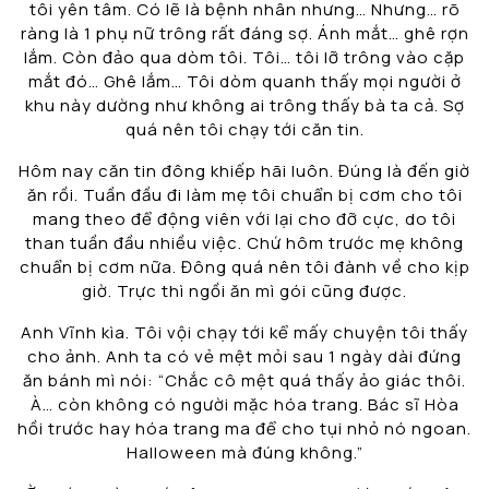
tôi yên tâm. Có lẽ là bệnh nhân nhưng… Nhưng… rõ
ràng là 1 phụ nữ trông rất đáng sợ. Ánh mắt… ghê rợn
lắm. Còn đảo qua dòm tôi. Tôi… tôi lỡ trông vào cặp
mắt đó… Ghê lắm… Tôi dòm quanh thấy mọi người ở
khu này dường như không ai trông thấy bà ta cả. Sợ
quá nên tôi chạy tới căn tin.
Hôm nay căn tin đông khiếp hãi luôn. Đúng là đến giờ
ăn rồi. Tuần đầu đi làm mẹ tôi chuẩn bị cơm cho tôi
mang theo để động viên với lại cho đỡ cực, do tôi
than tuần đầu nhiều việc. Chứ hôm trước mẹ không
chuẩn bị cơm nữa. Đông quá nên tôi đành về cho kịp
giờ. Trực thì ngồi ăn mì gói cũng được.
Anh Vĩnh kìa. Tôi vội chạy tới kể mấy chuyện tôi thấy
cho ảnh. Anh ta có vẻ mệt mỏi sau 1 ngày dài đứng
ăn bánh mì nói: “Chắc cô mệt quá thấy ảo giác thôi.
À… còn không có người mặc hóa trang. Bác sĩ Hòa
hồi trước hay hóa trang ma để cho tụi nhỏ nó ngoan.
Halloween mà đúng không.”