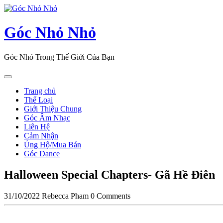
Skip
to
content
Góc Nhỏ Nhỏ
Góc Nhỏ Trong Thế Giới Của Bạn
Open
Button
Trang chủ
Thể Loại
Giới Thiệu Chung
Góc Âm Nhạc
Liên Hệ
Cảm Nhận
Ủng Hộ/Mua Bán
Góc Dance
Close
Halloween Special Chapters- Gã Hề Điên
Button
31/10/2022
Rebecca Pham
0 Comments