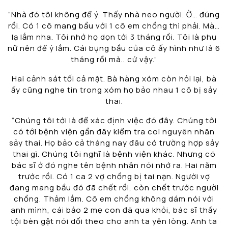
“Nhà đó tôi không để ý. Thấy nhà neo người. Ờ… đúng
rồi. Có 1 cô mang bầu với 1 cô em chồng thì phải. Mà…
lạ lắm nha. Tôi nhớ họ dọn tới 3 tháng rồi. Tôi là phụ
nữ nên để ý lắm. Cái bụng bầu của cô ấy hình như là 6
tháng rồi mà.. cứ vậy.”
Hai cảnh sát tối cả mặt. Bà hàng xóm còn hỏi lại, bà
ấy cũng nghe tin trong xóm họ bảo nhau 1 cô bị sảy
thai.
“Chúng tôi tới là để xác định việc đó đây. Chúng tôi
có tới bệnh viện gần đây kiểm tra coi nguyên nhân
sảy thai. Họ bảo cả tháng nay đâu có trường hợp sảy
thai gì. Chúng tôi nghĩ là bệnh viện khác. Nhưng có
bác sĩ ở đó nghe tên bệnh nhân nói nhớ ra. Hai năm
trước rồi. Có 1 ca 2 vợ chồng bị tai nạn. Người vợ
đang mang bầu đó đã chết rồi, còn chết trước người
chồng. Thảm lắm. Cô em chồng không dám nói với
anh mình, cái bảo 2 mẹ con đã qua khỏi, bác sĩ thấy
tội bèn gật nói dối theo cho anh ta yên lòng. Anh ta