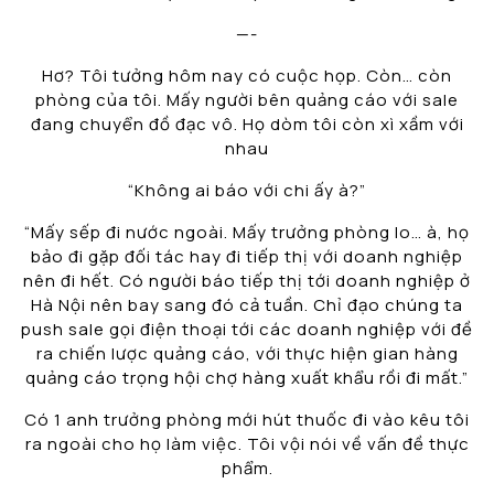
—-
Hơ? Tôi tưởng hôm nay có cuộc họp. Còn… còn
phòng của tôi. Mấy người bên quảng cáo với sale
đang chuyển đồ đạc vô. Họ dòm tôi còn xì xầm với
nhau
“Không ai báo với chi ấy à?”
“Mấy sếp đi nước ngoài. Mấy trưởng phòng lo… à, họ
bảo đi gặp đối tác hay đi tiếp thị với doanh nghiệp
nên đi hết. Có người báo tiếp thị tới doanh nghiệp ở
Hà Nội nên bay sang đó cả tuần. Chỉ đạo chúng ta
push sale gọi điện thoại tới các doanh nghiệp với đề
ra chiến lược quảng cáo, với thực hiện gian hàng
quảng cáo trọng hội chợ hàng xuất khẩu rồi đi mất.”
Có 1 anh trưởng phòng mới hút thuốc đi vào kêu tôi
ra ngoài cho họ làm việc. Tôi vội nói về vấn đề thực
phẩm.