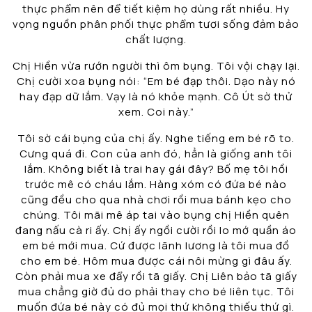
thực phẩm nên để tiết kiệm họ dùng rất nhiều. Hy
vọng nguồn phân phối thực phẩm tươi sống đảm bảo
chất lượng.
Chị Hiền vừa rướn người thì ôm bụng. Tôi vội chạy lại.
Chị cười xoa bụng nói: “Em bé đạp thôi. Dạo này nó
hay đạp dữ lắm. Vạy là nó khỏe mạnh. Cô Út sờ thử
xem. Coi này.”
Tôi sờ cái bụng của chị ấy. Nghe tiếng em bé rõ to.
Cưng quá đi. Con của anh đó, hẳn là giống anh tôi
lắm. Không biết là trai hay gái đây? Bố mẹ tôi hồi
trước mê có cháu lắm. Hàng xóm có đứa bé nào
cũng đều cho qua nhà chơi rồi mua bánh kẹo cho
chúng. Tôi mãi mê áp tai vào bụng chị Hiền quên
đang nấu cà ri ấy. Chị ấy ngồi cười rồi lo mớ quần áo
em bé mới mua. Cứ được lãnh lương là tôi mua đồ
cho em bé. Hôm mua được cái nôi mừng gì đâu ấy.
Còn phải mua xe đẩy rồi tã giấy. Chị Liên bảo tã giấy
mua chẳng giờ đủ do phải thay cho bé liên tục. Tôi
muốn đứa bé này có đủ mọi thứ không thiếu thứ gì.