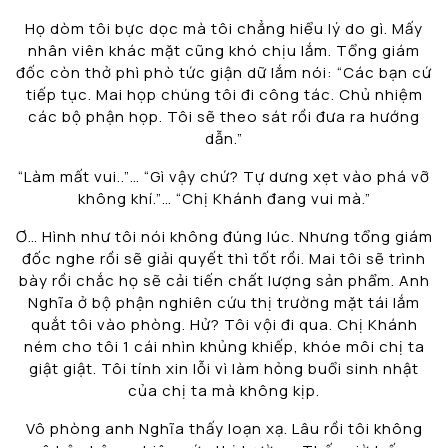
Họ dòm tôi bực dọc mà tôi chẳng hiểu lý do gì. Mấy
nhân viên khác mặt cũng khó chịu lắm. Tổng giám
đốc còn thở phì phò tức giận dữ lắm nói: “Các bạn cứ
tiếp tục. Mai họp chúng tôi đi công tác. Chủ nhiệm
các bộ phận họp. Tôi sẽ theo sát rồi đưa ra hướng
dẫn.”
“Làm mất vui..”… “Gì vậy chứ? Tự dưng xẹt vào phá vỡ
không khí.”… “Chị Khánh đang vui mà.”
Ơ… Hình như tôi nói không đúng lúc. Nhưng tổng giám
đốc nghe rồi sẽ giải quyết thì tốt rồi. Mai tôi sẽ trình
bày rồi chắc họ sẽ cải tiến chất lượng sản phẩm. Anh
Nghĩa ở bộ phận nghiên cứu thị trường mặt tái lắm
quắt tôi vào phòng. Hử? Tôi vội đi qua. Chị Khánh
ném cho tôi 1 cái nhìn khủng khiếp, khóe môi chị ta
giật giật. Tôi tính xin lỗi vì làm hỏng buổi sinh nhật
của chị ta mà không kịp.
Vô phòng anh Nghĩa thấy loạn xạ. Lâu rồi tôi không