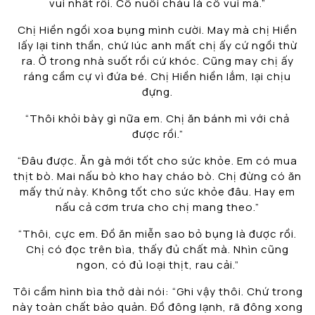
vui nhất rồi. Cô nuôi cháu là cô vui mà.”
Chị Hiền ngồi xoa bụng mình cười. May mà chị Hiền
lấy lại tinh thần, chứ lúc anh mất chị ấy cứ ngồi thừ
ra. Ở trong nhà suốt rồi cứ khóc. Cũng may chị ấy
ráng cầm cự vì đứa bé. Chị Hiền hiền lắm, lại chịu
đựng.
“Thôi khỏi bày gì nữa em. Chị ăn bánh mì với chả
được rồi.”
“Đâu được. Ăn gà mới tốt cho sức khỏe. Em có mua
thịt bò. Mai nấu bò kho hay cháo bò. Chị đừng có ăn
mấy thứ này. Không tốt cho sức khỏe đâu. Hay em
nấu cả cơm trưa cho chị mang theo.”
“Thôi, cực em. Đồ ăn miễn sao bỏ bụng là được rồi.
Chị có đọc trên bìa, thấy đủ chất mà. Nhìn cũng
ngon, có đủ loại thịt, rau cải.”
Tôi cầm hình bìa thở dài nói: “Ghi vậy thôi. Chứ trong
này toàn chất bảo quản. Đồ đông lạnh, rã đông xong