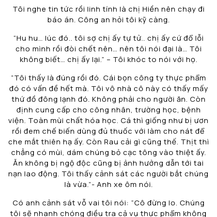
Tôi nghe tin tức rồi linh tính là chị Hiền nên chạy đi
báo án. Công an hỏi tôi kỹ càng.
“Hu hu… lúc đó.. tôi sợ chị ấy tự tử.. chị ấy cứ đổ lỗi
cho mình rồi đòi chết nên… nên tôi nói đại là… Tôi
không biết… chị ấy lại.” – Tôi khóc to nói với họ.
“Tôi thấy là đúng rồi đó. Cái bọn công ty thực phẩm
đó có vấn đề hết mà. Tôi vô nhà cô này có thấy mấy
thứ đồ đông lạnh đó. Không phải cho người ăn. Còn
định cung cấp cho công nhân, trường học, bệnh
viện. Toàn mùi chất hóa học. Cá thì giống như bị ươn
rồi đem chế biến dùng đủ thuốc với làm cho nát để
che mắt thiên hạ ấy. Còn Rau cải gì cũng thế. Thịt thì
chẳng có mùi, dám chúng bỏ cạc tông vào thiệt ấy.
Ăn không bị ngộ độc cũng bị ảnh hưởng dẫn tới tai
nạn lao động. Tôi thấy cảnh sát các người bắt chúng
là vừa.”- Anh xe ôm nói.
Có anh cảnh sát vỗ vai tôi nói: “Cô đừng lo. Chúng
tôi sẽ nhanh chóng điều tra cả vụ thực phẩm không