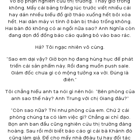
vô bộ phận nghiên cứu thị trường. Thấy giờ trống
không. Mấy cái bảng trắng lúc trước viết nhiều cái
hay dán nhiều biểu đồ giờ tháo xuống hết bôi xóa
hết. Hai dàn máy vi tính ở bàn bị tháo trống không.
Hai bàn đó không có ai ngồi nữa sao? Anh Nghĩa còn
đang dọn đồ đống báo cáo quăng bỏ vào bao rác.
Hả? Tôi ngạc nhiên vô cùng.
“Sao em dại vậy? Giờ bọn họ đang hùng hục để phát
triển cái sản phẩm này. Rồi đang muốn push sale.
Giám đốc chưa gì có mộng tưởng xa vời. Đúng là
điên.”
Tôi chẳng hiểu anh ta nói gì nên hỏi: “Bên phòng của
anh sao thế này? Anh Trung với chị Giang đâu?”
“Còn sao nữa? Thì như phòng của em. Chứ 2 cái
phòng chúng ta có làm việc gì? Chẳng ai chỉ đạo.
Bọn anh ban đầu cũng nghiên cứu thị trường đàng
hoàng. Sau rồi mới biết báo cáo gì cái bà Khánh đó
cũng làm giả. Để cho mấy nhà đ6àu tư hay đối tác