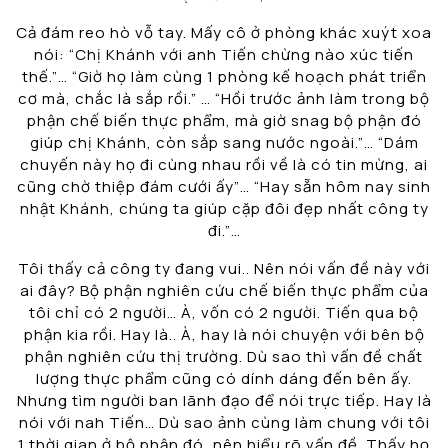
Cả đám reo hò vỗ tay. Mấy cô ở phòng khác xuýt xoa
nói: “Chị Khánh với anh Tiến chừng nào xúc tiến
thế.”… “Giờ họ làm cùng 1 phòng kế hoạch phát triển
cơ mà, chắc là sắp rồi.” … “Hồi trước ảnh làm trong bộ
phận chế biến thực phẩm, mà giờ snag bộ phận đó
giúp chị Khánh, còn sắp sang nước ngoài.”… “Dám
chuyến này họ đi cùng nhau rồi về là có tin mừng, ai
cũng chờ thiệp đám cưới ấy”… “Hay sẵn hôm nay sinh
nhật Khánh, chúng ta giúp cặp đôi đẹp nhất công ty
đi.”…
Tôi thấy cả công ty đang vui.. Nên nói vấn đề này với
ai đây? Bộ phận nghiên cứu chế biến thực phẩm của
tôi chỉ có 2 người… À, vốn có 2 người. Tiến qua bộ
phận kia rồi. Hay là.. À, hay là nói chuyện với bên bộ
phận nghiên cứu thị trường. Dù sao thì vấn đề chất
lượng thực phẩm cũng có dính dáng đến bên ấy.
Nhưng tìm người ban lãnh đạo để nói trực tiếp. Hay là
nói với nah Tiến… Dù sao ảnh cùng làm chung với tôi
1 thời gian ở bộ phận đó, nên hiểu rõ vấn đề. Thấy họ