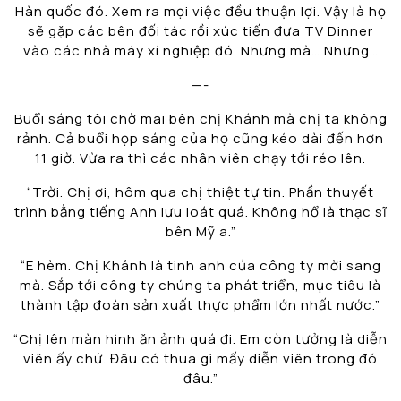
Hàn quốc đó. Xem ra mọi việc đều thuận lợi. Vậy là họ
sẽ gặp các bên đối tác rồi xúc tiến đưa TV Dinner
vào các nhà máy xí nghiệp đó. Nhưng mà… Nhưng…
—-
Buổi sáng tôi chờ mãi bên chị Khánh mà chị ta không
rảnh. Cả buổi họp sáng của họ cũng kéo dài đến hơn
11 giờ. Vừa ra thì các nhân viên chạy tới réo lên.
“Trời. Chị ơi, hôm qua chị thiệt tự tin. Phần thuyết
trình bằng tiếng Anh lưu loát quá. Không hổ là thạc sĩ
bên Mỹ a.”
“E hèm. Chị Khánh là tinh anh của công ty mời sang
mà. Sắp tới công ty chúng ta phát triển, mục tiêu là
thành tập đoàn sản xuất thực phẩm lớn nhất nước.”
“Chị lên màn hình ăn ảnh quá đi. Em còn tưởng là diễn
viên ấy chứ. Đâu có thua gì mấy diễn viên trong đó
đâu.”