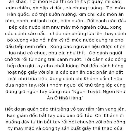
ăn khác. Tới món Hoa thì có thịt vịt quay, mì xào,
cơm chiên, gà hấp xì dầu, cá chưng tương… Tới món
Hàn quốc, có thịt sườn nướng, kim chi, các món ăn
kèm, canh, mì lạnh trộn, cơm cuộn… Rồi cảnh các đầu
bếp các nước làm như mày mò nghiên cứu… xong
các cảnh xào nấu… chảo rán phừng lửa lên, hay cảnh
bỏ xương vào nồi hầm kỹ rồi múc nước dùng ra cho
đầu bếp nêm nếm… Xong các nguyên liệu được chọn
lựa như cà chua, như cá, như thịt.. Có cảnh người
chở tới rồi từ nông trại xanh mướt. Tới cảnh các đồng
bếp đều giơ tay cho chất lượng. Rồi đến cảnh hàng
loạt hộp giấy với bìa là các bàn ăn các phần ăn bắt
mắt như bữa tiệc. Xong cảnh chị Khánh cầm 1 hộp
đưa ngón tay. Rồi 1 nhóm người đủ thứ tầng lớp cùng
đứng giơ ngón tay cùng nói: “Ngon Tuyệt. Ngon Như
Ăn Ở Nhà Hàng.”
Hết đoạn quản cáo thì tiếng vỗ tay rầm rầm vang lên.
Ban giám đốc bắt tay các bên đối tác. Chị Khánh đi
xuống đầy tự tin bắt tay rồi nói chuyện với bên công
ty may mặc và công ty sản xuất giầy thể thao của