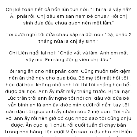
Chị kế toán hết cả hồn lún tún nói: “Thì ra là vậy hả?
À.. phải rồi. Chị dâu em san hem bé chưa? Hồi chị
sinh đứa đầu chưa quen nên mệt lắm.”
Tôi cười nghĩ tới đứa cháu sắp ra đời nói: “Dạ, chắc 2
tháng nữa là chị ấy sinh.”
Chị Liên ngồi lại nói: “Chắc vất vả lắm. Anh em mất
vậy mà. Em ráng động viên chị dâu.”
Tôi ráng ăn cho hết phần cơm. Cũng muốn tiết kiệm
nên ăn thế này cho qua bữa. Bố mẹ tôi mất hồi tôi
học đại học. không nhờ anh tôi thì tôi chẳng học hết
được đại học. Anh ấy mất mấy tháng trước. Bị tai nạn.
Lúc trăn trối anh ấy nghe tôi nói chị dâu với đứa bé
vẫn bình an là anh ấy khóc mỉn cười rồi nắm tay tôi
căn dặn tôi giúp anh ấy chăm sóc 2 mẹ con. Tôi hứa
với anh ấy rồi nên giờ có cực nhọc sao tôi cũng chịu
được. Ăn cực lại 1 chút, rồi cuối tuần đi chạy bàn
trong nhà hàng tiệc cưới.Miễn sao lo đủ cho chị Hiền