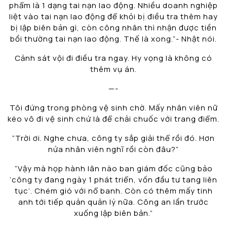
phẩm là 1 dạng tai nạn lao động. Nhiều doanh nghiệp
liệt vào tai nạn lao động để khỏi bị điều tra thêm hay
bị lập biên bản gì, còn công nhân thì nhận được tiền
bồi thường tai nạn lao động. Thế là xong.”- Nhật nói.
Cảnh sát vội đi điều tra ngay. Hy vọng là không có
thêm vụ án.
—-
Tôi đứng trong phòng vệ sinh chờ. Mấy nhân viên nữ
kéo vô đi vệ sinh chứ là để chải chuốc với trang điểm.
“Trời ơi. Nghe chưa, công ty sắp giải thể rồi đó. Hơn
nửa nhân viên nghĩ rồi còn đâu?”
“Vậy mà họp hành lân nào ban giám đốc cũng bảo
‘công ty đang ngày 1 phát triển, vốn đầu tư tang liên
tục’. Chém gió với nổ banh. Còn có thêm mấy tinh
anh tới tiếp quản quản lý nữa. Công an lần trước
xuống lập biên bản.”