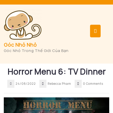
Skip
to
content
Op
But
Góc Nhỏ Nhỏ
Góc Nhỏ Trong Thế Giới Của Bạn
Horror Menu 6: TV Dinner
24/08/2022
Rebecca Pham
0 Comments