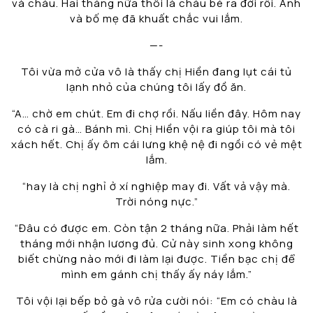
và cháu. Hai tháng nữa thôi là cháu bé ra đời rồi. Anh
và bố mẹ đã khuất chắc vui lắm.
—-
Tôi vừa mở cửa vô là thấy chị Hiền đang lụt cái tủ
lạnh nhỏ của chúng tôi lấy đồ ăn.
“A… chờ em chút. Em đi chợ rồi. Nấu liền đây. Hôm nay
có cà ri gà… Bánh mì. Chị Hiền vội ra giúp tôi mà tôi
xách hết. Chị ấy ôm cái lưng khệ nệ đi ngồi có vẻ mệt
lắm.
“hay là chị nghỉ ở xí nghiệp may đi. Vất vả vậy mà.
Trời nóng nực.”
“Đâu có được em. Còn tận 2 tháng nữa. Phải làm hết
tháng mới nhận lương đủ. Cử này sinh xong không
biết chừng nào mới đi làm lại được. Tiền bạc chị để
mình em gánh chị thấy ấy náy lắm.”
Tôi vội lại bếp bỏ gà vô rửa cười nói: “Em có chàu là