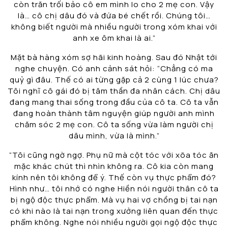
còn trăn trối bảo cô em mình lo cho 2 mẹ con. Vậy
là… cô chị dâu đó và đứa bé chết rồi. Chúng tôi…
không biết người mà nhiều người trong xóm khai với
anh xe ôm khai là ai.”
Mặt bà hàng xóm sợ hãi kinh hoàng. Sau đó Nhật tới
nghe chuyện. Có anh cảnh sát hỏi: “Chẳng có ma
quỷ gì đâu. Thế có ai từng gặp cả 2 cùng 1 lúc chưa?
Tôi nghĩ cô gái đó bị tâm thần đa nhân cách. Chị dâu
đang mang thai sống trong đầu của cô ta. Cô ta vẫn
đang hoàn thành tâm nguyện giúp người anh mình
chăm sóc 2 mẹ con. Cô ta sống vừa làm người chị
dâu mình, vừa là mình.”
“Tôi cũng ngờ ngợ. Phụ nữ mà cột tóc với xõa tóc ăn
mặc khác chút thì nhìn không ra. Cô kia còn mang
kính nên tôi không để ý. Thế còn vụ thực phẩm đó?
Hình như… tôi nhớ có nghe Hiền nói người thân cô ta
bị ngộ độc thực phẩm. Mà vụ hai vợ chồng bị tai nạn
có khi nào là tai nạn trong xưởng liên quan đến thực
phẩm không. Nghe nói nhiều người gọi ngộ độc thực