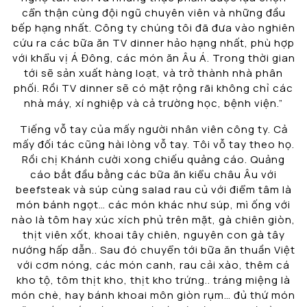
cẩn thận cùng đội ngũ chuyên viên và những đầu
bếp hạng nhất. Công ty chúng tôi đã đưa vào nghiên
cứu ra các bữa ăn TV dinner hảo hạng nhất, phù hợp
với khẩu vị Á Đông, các món ăn Âu Á. Trong thời gian
tới sẽ sản xuất hàng loạt, và trở thành nhà phân
phối. Rồi TV dinner sẽ có mặt rộng rãi không chỉ các
nhà máy, xí nghiệp và cả trường học, bệnh viện.”
Tiếng vỗ tay của mấy người nhân viên công ty. Cả
mấy đối tác cũng hài lòng vỗ tay. Tôi vỗ tay theo họ.
Rồi chị Khánh cười xong chiếu quảng cáo. Quảng
cáo bắt đầu bằng các bữa ăn kiểu châu Âu với
beefsteak và súp cùng salad rau củ với điểm tâm là
món bánh ngọt… các món khác như súp, mì ống với
nào là tôm hay xúc xích phủ trên mặt, gà chiên giòn,
thịt viên xốt, khoai tây chiên, nguyên con gà tây
nướng hấp dẫn.. Sau đó chuyển tới bữa ăn thuần Việt
với cơm nóng, các món canh, rau cải xào, thêm cá
kho tộ, tôm thịt kho, thịt kho trứng.. tráng miệng là
món chè, hay bánh khoai môn giòn rụm… đủ thứ món