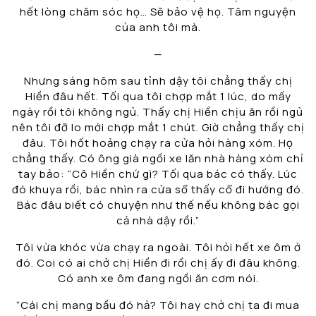
hết lòng chăm sóc họ… Sẽ bảo vệ họ. Tâm nguyện
của anh tôi mà.
—
Nhưng sáng hôm sau tỉnh dậy tôi chẳng thấy chị
Hiền đâu hết. Tối qua tôi chợp mắt 1 lúc, do mấy
ngày rồi tôi không ngủ. Thấy chị Hiền chịu ăn rồi ngủ
nên tôi đỡ lo mới chợp mắt 1 chút. Giờ chẳng thấy chị
đâu. Tôi hốt hoảng chạy ra cửa hỏi hàng xóm. Họ
chẳng thấy. Có ông già ngồi xe lăn nhà hàng xóm chỉ
tay bảo: “Cô Hiền chứ gì? Tối qua bác có thấy. Lúc
đó khuya rồi, bác nhìn ra cửa sổ thấy cổ đi hướng đó.
Bác đâu biết có chuyện như thế nếu không bác gọi
cả nhà dậy rồi.”
Tôi vừa khóc vừa chạy ra ngoài. Tôi hỏi hết xe ôm ở
đó. Coi có ai chở chị Hiền đi rồi chị ấy đi đâu không.
Có anh xe ôm đang ngồi ăn cơm nói.
“Cái chị mang bầu đó hả? Tôi hay chở chị ta đi mua