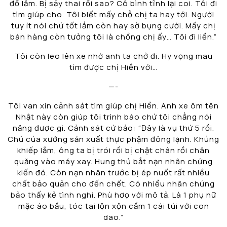
đồ lắm. Bị sảy thai rồi sao? Cô bình tĩnh lại coi. Tôi đi
tìm giúp cho. Tôi biết mấy chỗ chị ta hay tới. Người
tuy ít nói chứ tốt lắm còn hay sờ bụng cười. Mấy chị
bán hàng còn tưởng tôi là chồng chị ấy… Tôi đi liền.”
Tôi còn leo lên xe nhờ anh ta chở đi. Hy vọng mau
tìm được chị Hiền với…
—-
Tôi van xin cảnh sát tìm giúp chị Hiền. Anh xe ôm tên
Nhật này còn giúp tôi trình báo chứ tôi chẳng nói
năng được gì. Cảnh sát cứ bảo: “Đây là vụ thứ 5 rồi.
Chủ của xưởng sản xuất thực phậm đông lạnh. Khủng
khiếp lắm, ông ta bị trói rồi bị chặt chân rồi chân
quăng vào máy xay. Hung thủ bắt nạn nhân chứng
kiến đó. Còn nạn nhân trước bị ép nuốt rất nhiều
chất bảo quản cho đến chết. Có nhiều nhân chứng
bảo thấy kẻ tình nghi. Phù hơọ với mô tả. Là 1 phụ nữ
mặc áo bầu, tóc tai lộn xộn cầm 1 cái túi với con
dao.”