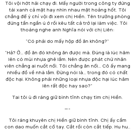
Tôi vội hớt hải chạy đi. Mấy người trong công ty đứng
tái xanh cả mặt hay nhìn nhau mặt hoảng hốt. Tôi
chẳng để ý chỉ vội đi xem chị Hiền. Tên trưởng phòng
đứng tần ngần ú ớ rồi kêu tất cả trở lại làm việc. Tôi
thoáng nghe anh Nghĩa nói với chị Liên:
“Có phải do mấy hộp đồ ăn không?”
“Hả? Ờ… đồ ăn đó không ăn được mà. Đúng là lúc hâm
lên có mùi nhựa ghê lắm. Nên được phát chứ nhân
viên chẳng ai nuốt nổi. Tôi chẳng ăn nổi… Cô ấy mang
nhiều đồ về nhà lắm. Đừng nói là… trong đó có chất
độc hại. Không phải những loại nhựa độc hại lúc hâm
lên rất độc hay sao?”
Tai tôi ù đi ráng giữ bình tĩnh chạy tìm chị Hiền.
—-
Tôi ráng khuyên chị Hiền giữ bình tĩnh. Chị ấy cầm
con dao muốn cắt cổ tay. Cắt rồi còn cắt tiếp. Hu hu..