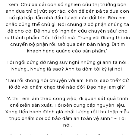
xem. Chứ ba cái con số nghiên cứu thị trường bọn
anh đưa thì bị vứt sọt rác, còn để bên bà ta đưa con
số giả hấp dẫn nhà đầu tư với các đối tác. Bên em
chắc cũng thể chứ gì. Nói chung 2 bộ phận chúng ta
để cho có. Để như có ‘nghiên cứu chuyên sâu’ cho
ra thành phẩm. Dốc tổ hết mà. Trung với Giang thì xin
chuyển bộ phận rồi. Giờ qua bên bán hàng. Đi tìm
khách hàng quảng cáo sản phẩm.”
Tôi ngồi cứng đờ ráng suy nghĩ những gì anh ta nói..
Nhưng.. Nhưng là sao? Anh ta dòm tôi kỳ lại nói:
“Lâu rồi không nói chuyện với em. Em bị sao thế? Cứ
lờ đờ với chậm chạp thế nào đó? Dạo này làm gì?”
“À thì.. em làm theo công việc, đi quan sát quá trình
chế biến sản xuất. Tới bên cung cấp nguyên liệu.
Xong tiến hành đánh giá chất lượng rồi thu thập mẫu
thực phẩm coi có bảo đảm an toàn vệ sinh.” – Tôi
nói.