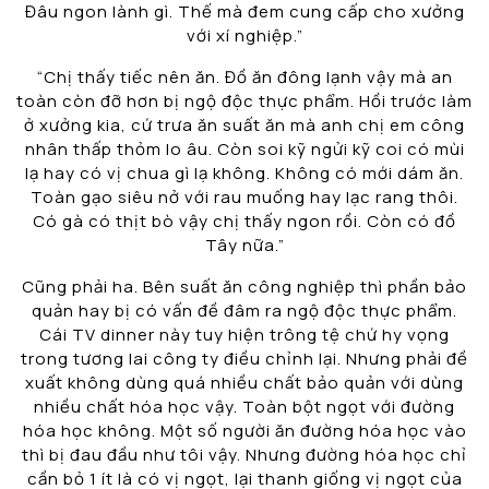
Đâu ngon lành gì. Thế mà đem cung cấp cho xưởng
với xí nghiệp.”
“Chị thấy tiếc nên ăn. Đồ ăn đông lạnh vậy mà an
toàn còn đỡ hơn bị ngộ độc thực phẩm. Hồi trước làm
ở xưởng kia, cứ trưa ăn suất ăn mà anh chị em công
nhân thấp thỏm lo âu. Còn soi kỹ ngửi kỹ coi có mùi
lạ hay có vị chua gì lạ không. Không có mới dám ăn.
Toàn gạo siêu nở với rau muống hay lạc rang thôi.
Có gà có thịt bò vậy chị thấy ngon rồi. Còn có đồ
Tây nữa.”
Cũng phải ha. Bên suất ăn công nghiệp thì phần bảo
quản hay bị có vấn đề đâm ra ngộ độc thực phẩm.
Cái TV dinner này tuy hiện trông tệ chứ hy vọng
trong tương lai công ty điều chỉnh lại. Nhưng phải đề
xuất không dùng quá nhiều chất bảo quản với dùng
nhiều chất hóa học vậy. Toàn bột ngọt với đường
hóa học không. Một số người ăn đường hóa học vào
thì bị đau đầu như tôi vậy. Nhưng đường hóa học chỉ
cần bỏ 1 ít là có vị ngọt, lại thanh giống vị ngọt của