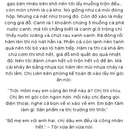
gạo bên nhão bên khô nên tôi lấy muỗng trộn đều…
còn món chính là cá kho. Nó giống như cá mòi đóng
hộp. Nhưng cá nát nhừ trong đó. Còn đồ xào là mấy
cọng giá đỗ. Canh là 1 khoảnh chừng 3 muỗng cà phê
nước canh, mà tôi chẳng biết là canh gì ở trỏng chỉ
thấy nước loãng và chút rau xanh xanh. Rã đông rồi
hâm lên thì nó nát hẵn ra. Phần cá còn lạnh nên tanh
quá nên tôi bỏ vào lò hâm tiếp. Hâm ra thì cá khá ấm
chứ cơm thì khô hết, giá đỗ khô quắt do quá nhiệt
độ. Nên tôi đành chan hết vô trộn hết vô để ăn. Mà
cái khây ăn bằng nhựa lúc hâm lên mùi nhựa chảy ra
hôi lắm. Chị Liên bên phòng kế toán đi vào lấy mì gói
ăn nói:
“Trời. Hôm nay em cũng ăn thế này à? Chị thì chịu.
Chị ăn mì gói còn ngon hơn. Hồi nãy chị đang gọi
điện thoại, nghe cả bọn về xì xào về em. Em bận tâm
làm gì. Sản phẩm ra thị trường thì thôi.”
“Bố mẹ em với anh hai, chị dâu em đều là công nhân
hết.” – Tôi vừa ăn vừa nói.