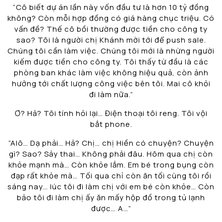
“Cô biết dự án lần này vốn đầu tư là hơn 10 tỷ đồng
không? Còn mỗi hợp đồng có giá hàng chục triệu. Có
vấn đề? Thế cô bồi thường được tiền cho công ty
sao? Tôi là người chị Khánh mời tới để push sale.
Chúng tôi cần làm việc. Chúng tôi mới là nhừng người
kiếm được tiền cho công ty. Tôi thấy từ đầu là các
phòng ban khác làm việc không hiệu quả, còn ảnh
hưởng tới chất lượng công việc bên tôi. Mai cô khỏi
đi làm nữa.”
Ơ? Hả? Tôi tính hỏi lại… Điện thoại tôi reng. Tôi vội
bắt phone.
“Alô… Dạ phải… Hả? Chị… chị Hiền có chuyện? Chuyện
gì? Sao? Sảy thai… Không phải đâu. Hôm qua chị còn
khỏe mạnh mà… Còn khỏe lắm. Em bé trong bụng còn
đạp rất khỏe mà… Tối qua chỉ còn ăn tối cùng tôi rồi
sáng nay… lúc tôi đi làm chị với em bé còn khỏe… Còn
bảo tôi đi làm chị ấy ăn mấy hộp đồ trong tủ lạnh
được… A…”