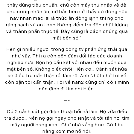
thấy đúng tiêu chuẩn, chứ còn mấy thứ nhập về để
cho công nhân ăn, cơ bản bên sở thấy có đóng hộp
hay nhãn mác lại là thức ăn đông lạnh thì họ cho
rằng sạch và an toàn không kiếm tra đến chất lượng
và thành phần thực tế. Đây cũng là cách chúng qua
mặt bên sở.”
Hèn gì nhiều người trong công ty phản ứng thái quá
như vậy. Thì ra còn bên đám đối tác các doanh
nghiệp nữa. Bọn họ cấu kết với nhau đều muốn qua
mặt bên sở. Không biết ch5i Hiền có… Cảnh sát hứa
sẽ điều tra cẩn thận rồi làm rõ. Anh Nhật chở tôi về
còn dặn tôi cẩn thận. Tôi về nah2 cũng chỉ có 1 mình
nên định đi tìm chị Hiền.
—-
Có 2 cảnh sát gọi điện thoại hối hả lắm. Họ vừa điều
tra được… Nên họ gọi ngay cho Nhật và tới tận nơi tìm
mấy người hàng xóm. Chứ nhà vắng hoe. Có 1 bà
hàng xóm mơ hồ nói: