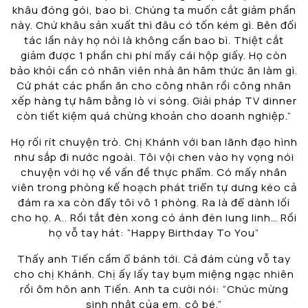
khâu đóng gói, bao bì. Chúng ta muốn cắt giảm phần
này. Chứ khâu sản xuất thì đâu có tốn kém gì. Bên đối
tác lần này họ nói là không cần bao bì. Thiệt cắt
giảm được 1 phần chi phí mấy cái hộp giấy. Họ còn
bảo khỏi cần có nhân viên nhà ăn hâm thức ăn làm gì.
Cứ phát các phần ăn cho công nhân rồi công nhân
xếp hàng tự hâm bằng lò vi sóng. Giải pháp TV dinner
còn tiết kiệm quá chừng khoản cho doanh nghiệp.”
Họ rối rít chuyện trò. Chị Khánh với ban lãnh đạo hình
như sắp đi nước ngoài. Tôi vội chen vào hy vọng nói
chuyện với họ về vấn đề thực phẩm. Có mấy nhân
viên trong phòng kế hoạch phát triển tự dưng kéo cả
đám ra xa còn đẩy tôi vô 1 phòng. Ra là để dành lối
cho họ. A.. Rồi tắt đèn xong có ánh đèn lung linh… Rồi
họ vỗ tay hát: “Happy Birthday To You”
Thấy anh Tiến cầm ổ bánh tới. Cả đám cùng vỗ tay
cho chị Khánh. Chị ấy lấy tay bụm miệng ngạc nhiên
rồi ôm hôn anh Tiến. Anh ta cười nói: “Chúc mừng
sinh nhật của em, cô bé.”