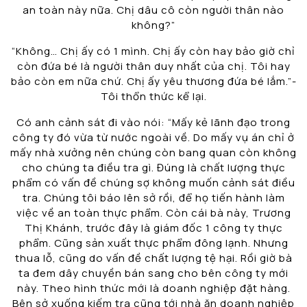
an toàn này nữa. Chị dâu cô còn người thân nào
không?”
“Không… Chị ấy có 1 mình. Chị ấy còn hay bảo giờ chỉ
còn đứa bé là người thân duy nhất của chị. Tôi hay
bảo còn em nữa chứ. Chị ấy yêu thương đứa bé lắm.”-
Tôi thổn thức kể lại.
Có anh cảnh sát đi vào nói: “Mấy kẻ lãnh đạo trong
công ty đó vừa từ nước ngoài về. Do mấy vụ án chỉ ở
mấy nhà xưởng nên chúng còn bang quan còn không
cho chúng ta điều tra gì. Đúng là chất lượng thực
phẩm có vấn đề chúng sợ không muốn cảnh sát điều
tra. Chúng tôi báo lên sở rồi, để họ tiến hành làm
việc về an toàn thực phẩm. Còn cái bà này, Trương
Thị Khánh, trước đây là giám đốc 1 công ty thực
phẩm. Cũng sản xuất thực phẩm đông lạnh. Nhưng
thua lỗ, cũng do vấn đề chất lượng tệ hại. Rồi giờ bà
ta đem dây chuyền bán sang cho bên công ty mới
này. Theo hình thức mới là doanh nghiệp đặt hàng.
Bên sở xuống kiếm tra cũng tới nhà ăn doanh nghiệp