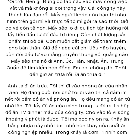
“Ôi trời. Hèn gì. Đừng có lao đầu vào mấy công việc
vất vả mà không ai coi trọng vậy. Cái công ty này
thành lừa đảo rồi. Mấy người khác còn bảo thì như
hình trên gói mì và thực tế tô mì gói ra sao thôi. Giờ
có vẻ còn tệ hơn. Mấy sếp lo đi du lịch tận hưởng rồi,
lấy tiền đầu tư để đầu tư riêng. Còn chất lượng sản
phẩm thì bỏ bê. Còn muốn cắt giảm để tham thêm
cho bản thân. Giờ đề r aba cái chỉ tiêu hão huyền,
còn đòi đầu tư vô mảng truyền thông với quảng cáo.
Mấy sếp tha hồ đi Anh, Úc, Hàn, Nhật, Ấn, Trung
Quốc để tìm kiếm hợp đồng. Em coi chừng đó. Thôi..
đến giờ ăn trưa rồi. Đi ăn trưa đi.”
Anh ta đi ăn trưa. Tôi thì đi vào phòng ăn của nhân
viên. Họ đang cười nói chứ tôi đi vào thì cả đám im
hết rồi cầm đồ ăn về phòng ăn. Họ đều mang đồ ăn từ
nhà lên. Tôi lấy đồ ăn của mình trong tủ đá ra. Là hộp
đồ ăn TV dinner mẫu của công ty. Cho vào lò vi sóng
khoảng 4 phút là được. Tôi mở bọc nylon ra. Khây ăn
bằng nhựa này nhỏ lắm.. nhỏ hơn khây của suất ăn
công nghiệp nhiều. Trong khây là cơm.. 1 nhín cơm