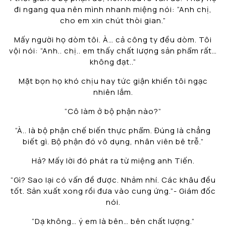
đi ngang qua nên mình nhanh miệng nói: “Anh chị,
cho em xin chút thòi gian.”
Mấy người họ dòm tôi. À… cả công ty đều dòm. Tôi
vội nói: “Anh.. chị.. em thấy chất lượng sản phẩm rất…
không đạt..”
Mặt bọn họ khó chịu hay tức giận khiến tôi ngạc
nhiên lắm.
“Cô làm ở bộ phận nào?”
“À.. là bộ phận chế biến thực phẩm. Đúng là chẳng
biết gì. Bộ phận đó vô dụng, nhân viên bê trễ.”
Hả? Mấy lời đó phát ra từ miệng anh Tiến.
“Gì? Sao lại có vấn đề được. Nhảm nhí. Các khâu đều
tốt. Sản xuất xong rồi đưa vào cung ứng.”- Giám đốc
nói.
“Dạ không… ý em là bên… bên chất lượng.”