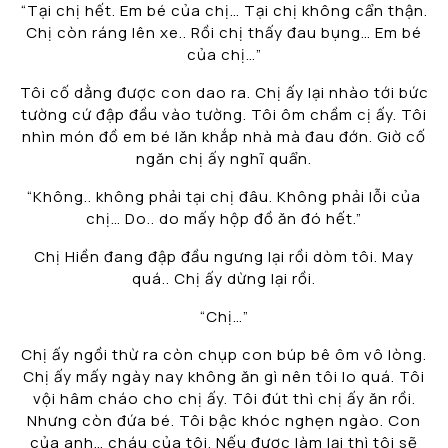
“Tại chị hết. Em bé của chị… Tại chị không cẩn thận.
Chị còn ráng lên xe.. Rồi chị thấy đau bụng… Em bé
của chị…”
Tôi cố dằng được con dao ra. Chị ấy lại nhào tới bức
tường cứ đập đầu vào tường. Tôi ôm chầm cị ấy. Tôi
nhìn món đồ em bé lăn khắp nhà mà đau đớn. Giờ cố
ngăn chị ấy nghĩ quẩn.
“Không.. không phải tại chị đâu. Không phải lỗi của
chị… Do.. do mấy hộp đồ ăn đó hết.”
Chị Hiền đang đập đầu ngưng lại rồi dòm tôi. May
quá.. Chị ấy dừng lại rồi.
“Chị…”
Chị ấy ngồi thừ ra còn chụp con búp bê ôm vô lòng.
Chị ấy mấy ngày nay không ăn gì nên tôi lo quá. Tôi
vội hâm cháo cho chị ấy. Tôi đút thì chị ấy ăn rồi.
Nhưng còn đứa bé. Tôi bậc khóc nghẹn ngào. Con
của anh… cháu của tôi. Nếu được làm lại thì tôi sẽ