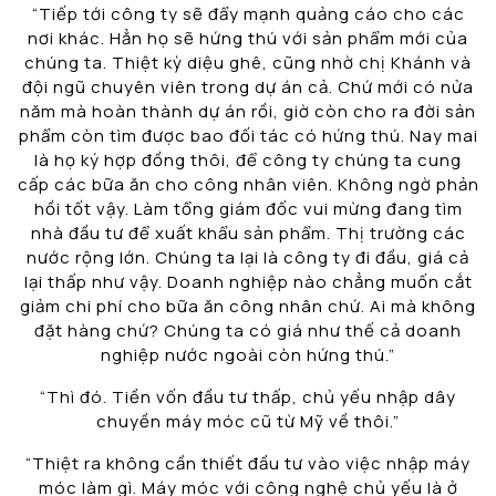
“Tiếp tới công ty sẽ đẩy mạnh quảng cáo cho các
nơi khác. Hẳn họ sẽ hứng thú với sản phẩm mới của
chúng ta. Thiệt kỳ diệu ghê, cũng nhờ chị Khánh và
đội ngũ chuyên viên trong dự án cả. Chứ mới có nửa
năm mà hoàn thành dự án rồi, giờ còn cho ra đời sản
phẩm còn tìm được bao đối tác có hứng thú. Nay mai
là họ ký hợp đồng thôi, để công ty chúng ta cung
cấp các bữa ăn cho công nhân viên. Không ngờ phản
hồi tốt vậy. Làm tổng giám đốc vui mừng đang tìm
nhà đầu tư để xuất khẩu sản phẩm. Thị trường các
nước rộng lớn. Chúng ta lại là công ty đi đầu, giá cả
lại thấp như vậy. Doanh nghiệp nào chẳng muốn cắt
giảm chi phí cho bữa ăn công nhân chứ. Ai mà không
đặt hàng chứ? Chúng ta có giá như thế cả doanh
nghiệp nước ngoài còn hứng thú.”
“Thì đó. Tiền vốn đầu tư thấp, chủ yếu nhập dây
chuyền máy móc cũ từ Mỹ về thôi.”
“Thiệt ra không cần thiết đầu tư vào việc nhập máy
móc làm gì. Máy móc với công nghệ chủ yếu là ở