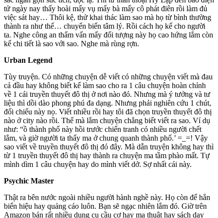
tử ngày nay thấy hoài mấy vụ mấy bà mấy cô phát điên rồi làm đủ
việc sát hay… Thôi kệ, thử khai thác làm sao mà họ từ bình thường
thành ra như thế… chuyển biến tâm lý. Rồi cách họ kể cho người
ta. Nghe công an thẩm vấn mấy đối tượng này họ cao hứng lắm còn
kể chi tiết là sao với sao. Nghe mà rùng rợn.
Urban Legend
Tùy truyện. Có những chuyện dễ viết có những chuyện viết mà đau
cả đầu hay không biết kể làm sao cho ra 1 câu chuyện hoàn chỉnh
về 1 cái truyền thuyết đô thị ở nơi nào đó. Nhưng mà ý tưởng và tư
liệu thì dồi dào phong phú đa dạng. Nhưng phải nghiên cứu 1 chút,
đối chiếu này nọ. Viết nhiều rồi hay tôi đã chọn truyền thuyết đô thị
nào ở city nào rồi. Thế mà lắm chuyện chẳng biết viết ra sao. Ví dụ
như: “ồ thành phố này hồi trước chiến tranh có nhiều người chết
lắm, và giờ người ta thấy ma ở chung quanh thành phố.’ =_=! Vậy
sao viết về truyền thuyết đô thị đó đây. Mà dẫn truyện không hay thì
từ 1 truyền thuyết đô thị hay thành ra chuyện ma tầm phào mất. Tự
mình dìm 1 câu chuyện hay do mình viết dở. Sợ nhất cái này.
Psychic Master
Thật ra bên nước ngoài nhiều người hành nghề này. Họ còn để hẳn
biển hiệu hay quảng cáo luôn. Bạn sẽ ngạc nhiên lắm đó. Giờ trên
Amazon bán rất nhiều dụng cụ cầu cơ hay ma thuật hay sách dạy