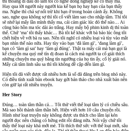
thi thoảng đi đâu đó làm tôi có nghe đồng nghiệp kể có thấy ma.
Hay qua lời người này người kia kể bạn họ hay bạn của bạn thấy
ma. Nghe thì chả sợ nổi trừ khi bạn ở trong hoàn cảnh ấy. Không
sao, nghe qua không sợ thì tôi cố viết làm sao cho nhập tâm. Thì tôi
sẽ nhớ lại mấy lần mình thấy ma, cái cảm giác lúc đó thế nào… Ai
cũng bảo hồn ma tóc dài áo trắng. Hay mấy bộ phim kinh dị thì toàn
thế. Chứ ‘ma’ tôi thấy khác… Bà tôi kể khác với bà bảo lúc ông tôi
chết hiện về với bà ra sao. Nên tôi nghĩ có nhiều loại và tùy vào mắt
bạn nhìn thế nào nữa. Hay tùy vào bạn ‘đã làm gì’, ‘đang làm gì’,
bạn có ‘làm gì sai’ hay ‘làm gì đúng’. Thật ra mấy cái mà bạn gọi là
kể chuyện ma quỷ mê tín dị đoan là cách mà người ta cố giải thích
những chuyện ma quỷ bằng tín ngưỡng của họ tin ấy, cố lý giải nó.
Mấy cái tâm linh sâu sa thì tôi không đề cập đến làm gì.
Hiện tôi đã viết được rất nhiều hơn là số đã đăng trên blog nhỏ này.
Có điều tính xuất bản ebook hay gởi bản thảo cho nhà xuất bản nên
còn giữ lại rất nhiều truyện.
Her Story
Đúng… toàn tâm thần cả… Tôi thử viết thể loại tâm lý có chiều sâu.
Mà sao hồi thành tâm thần hết. Hiện viết hơn 10 câu chuyện rồi.
Hình như loạt truyện này không được ưa thích cho lắm lại kén
người đọc nên chẳng có hứng edit rồi đăng nữa. Nói vậy chứ tôi
thấy thể loại này khá mới mẻ. Tôi thích thử sức với thể loại mới, sâu
sắc ngắn gọn súc tích, độc lạ. Thì từ thần thoại Hy Lạp đến báo điện