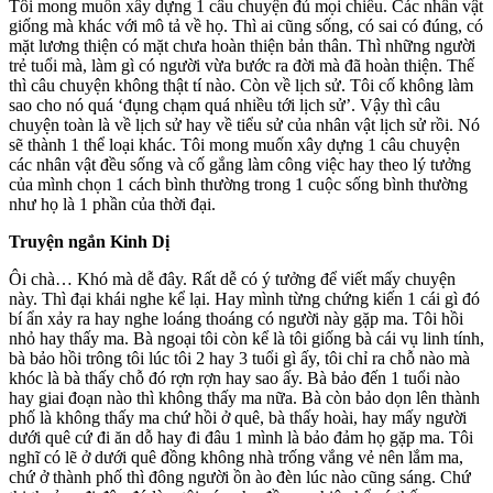
Tôi mong muốn xây dựng 1 câu chuyện đủ mọi chiều. Các nhân vật
giống mà khác với mô tả về họ. Thì ai cũng sống, có sai có đúng, có
mặt lương thiện có mặt chưa hoàn thiện bản thân. Thì những người
trẻ tuổi mà, làm gì có người vừa bước ra đời mà đã hoàn thiện. Thế
thì câu chuyện không thật tí nào. Còn về lịch sử. Tôi cố không làm
sao cho nó quá ‘đụng chạm quá nhiều tới lịch sử’. Vậy thì câu
chuyện toàn là về lịch sử hay về tiểu sử của nhân vật lịch sử rồi. Nó
sẽ thành 1 thể loại khác. Tôi mong muốn xây dựng 1 câu chuyện
các nhân vật đều sống và cố gắng làm công việc hay theo lý tưởng
của mình chọn 1 cách bình thường trong 1 cuộc sống bình thường
như họ là 1 phần của thời đại.
Truyện ngắn Kinh Dị
Ôi chà… Khó mà dễ đây. Rất dễ có ý tưởng để viết mấy chuyện
này. Thì đại khái nghe kể lại. Hay mình từng chứng kiến 1 cái gì đó
bí ẩn xảy ra hay nghe loáng thoáng có người này gặp ma. Tôi hồi
nhỏ hay thấy ma. Bà ngoại tôi còn kể là tôi giống bà cái vụ linh tính,
bà bảo hồi trông tôi lúc tôi 2 hay 3 tuổi gì ấy, tôi chỉ ra chỗ nào mà
khóc là bà thấy chỗ đó rợn rợn hay sao ấy. Bà bảo đến 1 tuổi nào
hay giai đoạn nào thì không thấy ma nữa. Bà còn bảo dọn lên thành
phố là không thấy ma chứ hồi ở quê, bà thấy hoài, hay mấy người
dưới quê cứ đi ăn dỗ hay đi đâu 1 mình là bảo đảm họ gặp ma. Tôi
nghĩ có lẽ ở dưới quê đồng không nhà trống vắng vẻ nên lắm ma,
chứ ở thành phố thì đông người ồn ào đèn lúc nào cũng sáng. Chứ