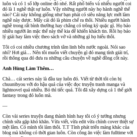
luôn và có 1 số lớp online đó nhé. Rất phổ biến và nhiều người coi
đó là 1 nghề thật sự luôn. Vậy những người này họ hành nghề thế
nào? Cái này không giống như bạn phải có siêu năng lực mới làm
nghề này được. Mấy cái đó là phim chế ra thôi. Nhiều người hành
nghề trong rất bình thường hay chẳng có trông kỳ quặc gì. Họ bảo
nhiều người ăn mặc thế này thế kia để khiến khách tin. Rồi họ bảo
lý giải hay làm việc theo sách vở và những gì họ hiểu thôi.
Tôi có coi nhiều chương trình tâm linh bên nước ngoài. Nói sao
nhỉ? Hơi giả… Nên tôi muốn viết chuyện gì đó mang tính giải trí,
rồi thông qua đó đưa ra những câu chuyện về nghề đồng cốt này.
Anh Hùng Làm Thêm…
Chà… cái series này là đầu tay luôn đó. Viết từ thời tôi còn bị
chuunibyou với do hậu quả của việc đọc truyện tranh manga và
lightnovel quá nhiều. Bỏ thì tiếc quá. Tôi đã xây dựng cả 1 thế giới
fantasy trong đó luôn mà.
—
Còn vài series truyện đang thành hình hay tôi có ý tưởng nhưng
chỉnh sửa gặp khó khăn. Vừa viết, vừa edit vừa chỉnh cover thiệt sự
mệt lắm. Có mình tôi làm thôi. T.T Tính phát triển mảng khác của
blog mà không có thời gian luôn. Còn công ăn việc làm fulltime với