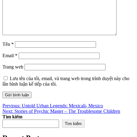
Tên
*
Email
*
Trang web
Lưu tên của tôi, email, và trang web trong trình duyệt này cho
lần bình luận kế tiếp của tôi.
Điều
Previous:
Untold Urban Legends: Mexicali- Mexico
Next:
Stories of Psychic Master – The Troublesome Children
hướng
Tìm kiếm
bài
Tìm kiếm
viết