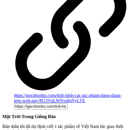
https://gocnhonho.com/tinh-hinh-cac-tac-pham-dang-dang-
tren-web-nay/#U3VuLWNvdmVyLTE
Mặt Trời Trong Giông Bão
Bản thân tôi đã dự định viết 1 tác phẩm về Việt Nam lúc giao thời.