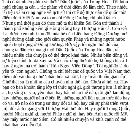
Thì có rất nhiều phim về thời ‘Dân Quốc’ của Trung Hoa. Tôi luôn
nghĩ chúng ta cần 1 tác phẩm về thời điểm đó lắm chứ. Theo nhiều
tài liệu và ai cũng nghe về lịch sử thì chế độ thực dân đế quốc thời
điểm đó ở Việt Nam và toàn cõi Đông Dương chi phối tất cả.
Nhưng mà thời gian đó theo mô tả thì khiến Sài Gòn trở thành 1
thành phố không kém gì Hồng Kông hay Thượng Hải cả. Còn Đà
Lạt được xem như thủ đô mùa hè của Liên bang Đông Dương, nơi
nghỉ dưỡng dành cho giới cầm quyền Pháp và những người nước
ngoài hoạt động ở Đông Dương. Bởi vậy, tôi nghĩ thời đó của
chúng ta đâu có thua gì thời Dân Quốc của Trung Hoa đâu, rất
nhiều nhiều câu chuyện có thể được khai thác. Nhiều biến động và
sự kiện chính trị đã xảy ra. Và chắc rằng thời đó họ không chỉ có 1
hay 2 ngày mà trở thành ‘Hòn Ngọc Viễn Đông’. Tôi nghĩ đó là do
yếu tố ‘con người’. Chúng ta chỉ biết các đế quốc vào Việt Nam thời
điểm đó vài dòng như ‘phân hóa xã hội’, hay ‘mâu thuẫn giai cấp’.
Chứ thật sự là những câu chuyện như thế nào. Chưa ai hỏi cả. Hay
bạn có băn khoăn tầng lớp trí thức nghĩ gì, giới thượng lưu là những
ai, họ sống ra sao, yêu nhau hay hận nhau thế nào, rồi giới lao động,
hay những người nằm ở bên lề, những người liên quan trực tiếp hay
có vai trò nào đó trong sự thay đổi xã hội hay cái sự phát triển vượt
trội để sánh ngang với Thượng Hải thời đó. Hay người Trung Quốc,
người Nhật nghĩ gì, người Pháp nghĩ gì, hay bên Anh quốc rồi Mỹ,
hay mấy nước như Siêm. Có rất nhiều chuyện và khía cạnh có thể
khai thác và diễn đạt.