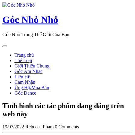
Skip
to
content
Góc Nhỏ Nhỏ
Góc Nhỏ Trong Thế Giới Của Bạn
Open
Button
Trang chủ
Thể Loại
Giới Thiệu Chung
Góc Âm Nhạc
Liên Hệ
Cảm Nhận
Ủng Hộ/Mua Bán
Góc Dance
Close
Tình hình các tác phẩm đang đăng trên
Button
web này
19/07/2022
Rebecca Pham
0 Comments