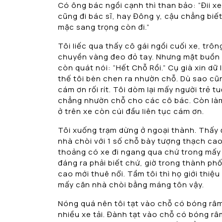
Có ông bác ngồi cạnh thì than bảo: “Đii x
cũng đi bác sĩ, hay Đông y, cậu chẳng biết
mặc sang trọng còn đi.”
Tôi liếc qua thấy cô gái ngồi cuối xe, trô
chuyền vàng đeo đỏ tay. Nhưng mặt buồn rườ
còn quát nói: “Hết Chỗ Rồi.” Cụ già xin dữ
thế tôi bèn chen ra nhườn chỗ. Dù sao cũ
cám ơn rối rít. Tôi dòm lại mấy người trẻ t
chẳng nhườn chỗ cho các cô bác. Còn làm 
ở trên xe còn cúi đầu liên tục cám ơn.
Tôi xuống trạm dừng ở ngoại thành. Thấy đ
nhà chòi với 1 số chỗ bày tượng thạch cao 
thoảng có xe đi ngang qua chứ trong mấy b
đáng ra phải biết chứ, giờ trong thành ph
cao mới thuê nổi. Tầm tôi thì họ giới thiệu
mấy căn nhà chòi bằng máng tôn vậy.
Nóng quá nên tôi tạt vào chỗ có bóng râm. 
nhiều xe tải. Đành tạt vào chỗ có bóng râ