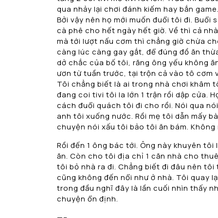
qua nhảy lại chơi đánh kiếm hay bắn game
Bởi vậy nên họ mới muốn đuổi tôi đi. Buổi
cà phê cho hết ngày hết giờ. Về thì cả nh
mà tới lượt nấu cơm thì chẳng giờ chừa c
càng lúc càng gay gắt, để đúng đồ ăn thừa
dở chắc của bố tôi, răng ông yếu không ă
ươn từ tuần trước, tại trộn cả vào tô cơm v
Tôi chẳng biết là ai trong nhà chơi khâm 
đang coi tivi tôi la lớn 1 trận rồi dập cửa. 
cách đuổi quách tôi đi cho rồi. Nói qua nói
anh tôi xuống nước. Rồi mẹ tôi dẫn mấy bà 
chuyện nói xấu tôi bảo tôi ăn bám. Không
Rồi đến 1 ông bác tới. Ông này khuyên tôi 
ăn. Còn cho tôi địa chỉ 1 căn nhà cho thuê 
tôi bỏ nhà ra đi. Chẳng biết đi đâu nên tô
cũng không đến nổi như ở nhà. Tôi quay lạ
trong đầu nghĩ đây là lần cuối nhìn thấy n
chuyện ổn định.
—–