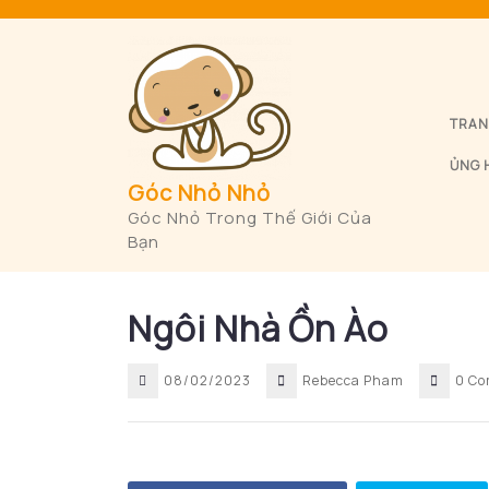
Skip
to
content
TRAN
ỦNG 
Góc Nhỏ Nhỏ
Góc Nhỏ Trong Thế Giới Của
Bạn
Ngôi Nhà Ồn Ào
08/02/2023
Rebecca Pham
0 C