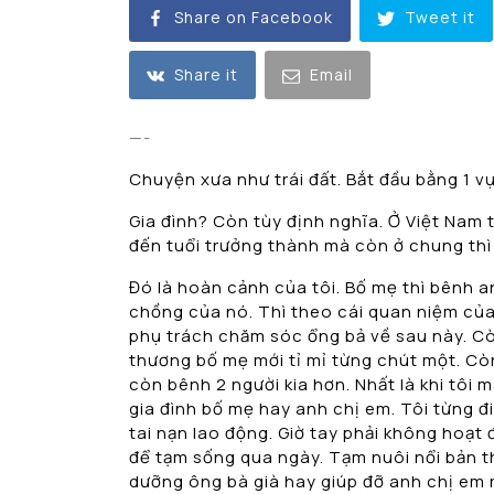
Share on Facebook
Tweet it
Share it
Email
—-
Chuyện xưa như trái đất. Bắt đầu bằng 1 vụ 
Gia đình? Còn tùy định nghĩa. Ở Việt Nam t
đến tuổi trưởng thành mà còn ở chung thì
Đó là hoàn cảnh của tôi. Bố mẹ thì bênh a
chồng của nó. Thì theo cái quan niệm của 
phụ trách chăm sóc ổng bả về sau này. Cò
thương bố mẹ mới tỉ mỉ từng chút một. Còn
còn bênh 2 người kia hơn. Nhất là khi tôi
gia đình bố mẹ hay anh chị em. Tôi từng đ
tai nạn lao động. Giờ tay phải không hoạ
để tạm sống qua ngày. Tạm nuôi nổi bản 
dưỡng ông bà già hay giúp đỡ anh chị em r