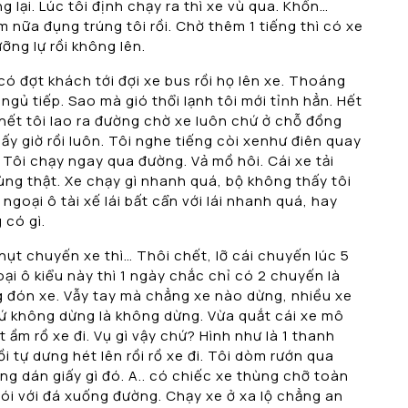
 lại. Lúc tôi định chạy ra thì xe vù qua. Khốn…
 nữa đụng trúng tôi rồi. Chờ thêm 1 tiếng thì có xe
ỡng lự rồi không lên.
ó đợt khách tới đợi xe bus rồi họ lên xe. Thoáng
ngủ tiếp. Sao mà gió thổi lạnh tôi mới tỉnh hẳn. Hết
 chết tôi lao ra đường chờ xe luôn chứ ở chỗ đồng
mấy giờ rồi luôn. Tôi nghe tiếng còi xenhư điên quay
o. Tôi chạy ngay qua đường. Vả mồ hôi. Cái xe tải
ùng thật. Xe chạy gì nhanh quá, bộ không thấy tôi
ngoại ô tài xế lái bất cẩn với lái nhanh quá, hay
 có gì.
hụt chuyến xe thì… Thôi chết, lỡ cái chuyến lúc 5
oại ô kiểu này thì 1 ngày chắc chỉ có 2 chuyến là
g đón xe. Vẫy tay mà chẳng xe nào dừng, nhiều xe
ứ không dừng là không dừng. Vừa quắt cái xe mô
 ầm rồ xe đi. Vụ gì vậy chứ? Hình như là 1 thanh
i tự dưng hét lên rồi rồ xe đi. Tôi dòm rướn qua
ng dán giấy gì đó. A.. có chiếc xe thùng chỡ toàn
sói với đá xuống đường. Chạy xe ở xa lộ chẳng an