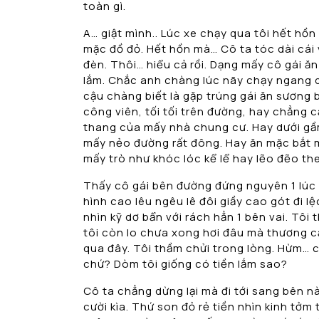
toàn gì.
A… giật mình.. Lúc xe chạy qua tôi hết hồn
mặc đồ đỏ. Hết hồn mà… Cô ta tóc dài cái v
đèn. Thôi… hiểu cả rồi. Dạng mấy cô gái ăn
lắm. Chắc anh chàng lúc nãy chạy ngang qua
cậu chàng biết là gặp trúng gái ăn sương 
công viên, tối tối trên đường, hay chẳng 
thang của mấy nhà chung cư. Hay dưới gầm
mấy nẻo đường rất đông. Hay ăn mặc bắt m
mấy trò như khóc lóc kể lể hay lẽo đẽo th
Thấy cô gái bên đường đứng nguyên 1 lúc r
hình cao lêu ngêu lê đôi giầy cao gót đi l
nhìn kỹ dơ bẩn với rách hẳn 1 bên vai. Tôi 
tôi còn lo chưa xong hơi đâu mà thương c
qua đây. Tôi thầm chửi trong lòng. Hừm… c
chứ? Dòm tôi giống có tiền lắm sao?
Cô ta chẳng dừng lại mà đi tới sang bên n
cười kìa. Thứ son đỏ rẻ tiền nhìn kinh tởm t