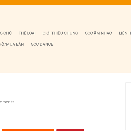
G CHỦ
THỂ LOẠI
GIỚI THIỆU CHUNG
GÓC ÂM NHẠC
LIÊN 
HỘ/MUA BÁN
GÓC DANCE
omments