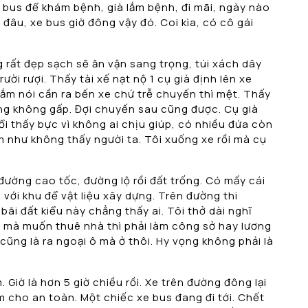
e bus để khám bệnh, già lắm bệnh, đi mãi, ngày nào
 đâu, xe bus giờ đông vậy đó. Coi kìa, có cô gái
ng rất đẹp sạch sẽ ăn vận sang trọng, túi xách dây
i rượi. Thấy tài xế nạt nộ 1 cụ già định lên xe
 lắm nói cần ra bến xe chứ trễ chuyến thì mệt. Thấy
ng không gấp. Đợi chuyến sau cũng được. Cụ già
uổi thấy bực vì không ai chịu giúp, có nhiều đứa còn
như không thấy người ta. Tôi xuống xe rồi mà cụ
ường cao tốc, đường lộ rồi đất trống. Có mấy cái
với khu để vật liệu xây dựng. Trên đường thi
ãi đất kiểu này chẳng thấy ai. Tôi thở dài nghĩ
ố mà muốn thuê nhà thì phải làm công sở hay lương
 cũng là ra ngoại ô mà ở thôi. Hy vọng không phải là
Giờ là hơn 5 giờ chiều rồi. Xe trên đường đông lại
m cho an toàn. Một chiếc xe bus đang đi tới. Chết