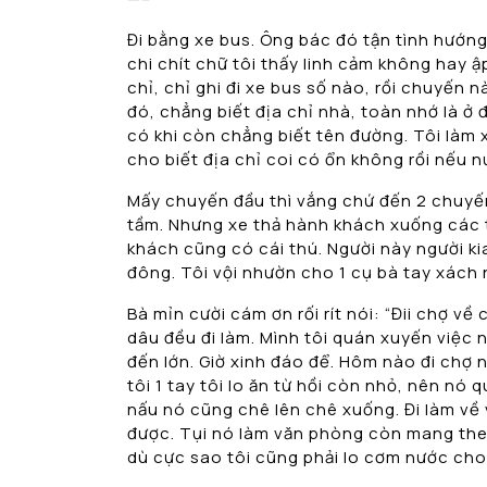
Đi bằng xe bus. Ông bác đó tận tình hướng 
chi chít chữ tôi thấy linh cảm không hay ậ
chỉ, chỉ ghi đi xe bus số nào, rồi chuyến 
đó, chẳng biết địa chỉ nhà, toàn nhớ là ở 
có khi còn chẳng biết tên đường. Tôi làm 
cho biết địa chỉ coi có ổn không rồi nếu nư
Mấy chuyến đầu thì vắng chứ đến 2 chuyến
tầm. Nhưng xe thả hành khách xuống các t
khách cũng có cái thú. Người này người kia
đông. Tôi vội nhườn cho 1 cụ bà tay xách
Bà mỉn cười cám ơn rối rít nói: “Đii chợ v
dâu đều đi làm. Mình tôi quán xuyến việc 
đến lớn. Giờ xinh đáo để. Hôm nào đi chợ 
tôi 1 tay tôi lo ăn từ hồi còn nhỏ, nên nó 
nấu nó cũng chê lên chê xuống. Đi làm về
được. Tụi nó làm văn phòng còn mang theo
dù cực sao tôi cũng phải lo cơm nước cho