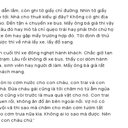
dẫn lắm, còn ghi tờ giấy chỉ đường. Nhìn tờ giấy
p tới. Nhà cho thuê kiểu gì đây? Không có ghi địa
nào. Đến tận 4 chuyến xe bus. Mấy ông bà già thì vậy
đâu đó hay mô tả chỉ quẹo trái hay phải thôi chứ họ
xe ôm hay gặp mấy trương hợp đó. Tôi định đi thử
ợc thì về nhà lấy xe, lấy đồ sang.
 cuối thì xe đông nghẹt hành khách. Chắc giờ tan
rạm. Lâu rồi không đi xe bus, thấy coi dòm hành
, sinh viên hay người đi làm. Mấy ông bà già rất
 nách mang.
ề còn lo cơm nước cho con cháu, con trai và con
nhà. Đứa cháu gái cũng là tôi chăm nó từ ẵm ngửa
nó cũng vòi trước là mua quà vặt cho nó. Con trai
quen rồi, không ăn đồ ăn bên ngoài nổi. Vợ nó có
 vội vã thì sao mà chăm cho mân cơm tươm tất
 cơm trưa nữa kìa. Không ai lo sao mà được. Nên
 con cháu chứ.”