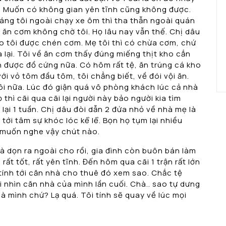
. Muốn có không gian yên tĩnh cũng không được.
 sáng tôi ngoài chạy xe ôm thì tha thẫn ngoài quán
à ăn cơm không chờ tôi. Họ lâu nay vẫn thế. Chị dâu
ho tôi được chén cơm. Mẹ tôi thì có chừa cơm, chứ
 lại. Tôi về ăn cơm thấy đúng miếng thịt kho cắn
n được đồ cứng nữa. Có hôm rất tệ, ăn trúng cá kho
ới vỏ tôm đầu tôm, tôi chẳng biết, về đói vội ăn.
tôi nữa. Lúc đó giận quá vô phòng khách lúc cả nhà
Họ thì cãi qua cãi lại người này bảo người kia tìm
 lại 1 tuần. Chị dâu đòi dẫn 2 đứa nhỏ về nhà mẹ là
tới tâm sự khóc lóc kể lể. Bọn họ tụm lại nhiều
 muốn nghe vậy chút nào.
là dọn ra ngoài cho rồi, gia đình còn buôn bán làm
rất tốt, rất yên tĩnh. Đến hôm qua cãi 1 trận rất lớn
i tính tới căn nhà cho thuê đó xem sao. Chắc tệ
i nhìn căn nhà của mình lần cuối. Chà.. sao tự dưng
hà mình chứ? Lạ quá. Tôi tính sẽ quay về lúc mọi