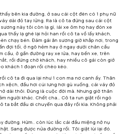
 thấy bên kia đường, ở sau cái cột đèn có 1 phụ nữ
áy dài đỏ tay lửng. Ra là cô ta đứng sau cái cột
 sương này tôi còn lạ gì, lái xe ôm họ hay đón xe
 thấy lạ ghé lại hỏi han rồi cô ta vồ lấy khách,
bèn chạy bén. Đám gái ăn sương giờ khắp nơi, trong
cần đợi tối, ở ngõ hẻm hay ở ngay dưới chân cầu
 cầu, ở gần đường ray xe lửa, hay bến xe, trên
ắt, rồi đứng chờ khách, hay nhiều cô gái còn giở
eo khách 1 đoạn rồi chèo kéo.
ồi cô ta đi qua lại như 1 con ma nơ canh ấy. Thân
ệch xệch, đầu hơi cúi lưng hơi gù xuống, cái váy đỏ
thở dài thôi. Đúng là cuộc đời mà. Nhưng giờ thân
ảm người khác. Chết cha… Cô ta run giật rồi ngó
ô ta bắt đầu di chuyển qua đây rồi kìa. Không phải
ày đường. Hừm.. còn lúc lắc cái đầu miệng nở nụ
hật. Sang được nửa đường rồi. Tôi giật lùi lại đó.