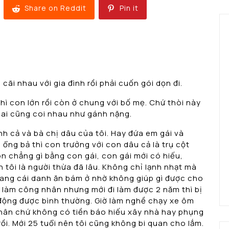
Share on Reddit
Pin it
cãi nhau với gia đình rồi phải cuốn gói dọn đi.
hì con lớn rồi còn ở chung với bố mẹ. Chứ thòi này
 ai cũng coi nhau như gánh nặng.
nh cả và bà chị dâu của tôi. Hay đứa em gái và
ổng bả thì con trưởng với con dâu cả là trụ cột
n chẳng gì bằng con gái, con gái mới có hiếu,
 tôi là người thừa đã lâu. Không chỉ lạnh nhạt mà
 mang cái danh ăn bám ở nhờ không giúp gì được cho
i làm công nhân nhưng mới đi làm được 2 năm thì bị
t động được bình thường. Giờ làm nghề chạy xe ôm
thân chứ không có tiền báo hiếu xây nhà hay phụng
ồi. Mới 25 tuổi nên tôi cũng không bi quan cho lắm.