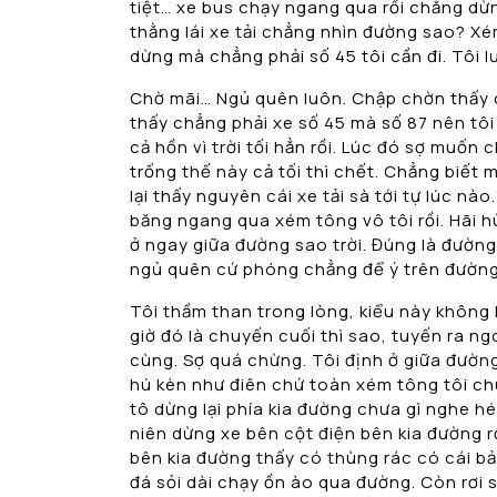
tiệt… xe bus chạy ngang qua rồi chẳng dừng
thằng lái xe tải chẳng nhìn đường sao? Xém
dừng mà chẳng phải số 45 tôi cần đi. Tôi lư
Chờ mãi… Ngủ quên luôn. Chập chờn thấy c
thấy chẳng phải xe số 45 mà số 87 nên tôi 
cả hồn vì trời tối hẳn rồi. Lúc đó sợ muốn
trống thế này cả tối thì chết. Chẳng biết 
lại thấy nguyên cái xe tải sà tới tự lúc nà
băng ngang qua xém tông vô tôi rồi. Hãi h
ở ngay giữa đường sao trời. Đúng là đường 
ngủ quên cứ phóng chẳng để ý trên đường
Tôi thầm than trong lòng, kiểu này không 
giờ đó là chuyến cuối thì sao, tuyến ra ng
cùng. Sợ quá chừng. Tôi định ở giữa đườn
hú kèn như điên chứ toàn xém tông tôi ch
tô dừng lại phía kia đường chưa gì nghe hét
niên dừng xe bên cột điện bên kia đường rồ
bên kia đường thấy có thùng rác có cái bả
đá sỏi dài chạy ồn ào qua đường. Còn rơi 