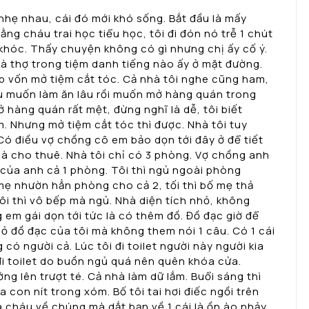
nhẹ nhau, cái đó mới khó sống. Bắt đầu là mấy
ng cháu trai học tiểu học, tôi đi đón nó trễ 1 chút
ó khóc. Thấy chuyện không có gì nhưng chị ấy cố ý.
 Là thợ trong tiệm danh tiếng nào ấy ở mặt đường.
óp vốn mở tiệm cắt tóc. Cả nhà tôi nghe cũng ham,
dâu muốn làm ăn lâu rồi muốn mở hàng quán trong
 hàng quán rất mệt, đừng nghĩ là dễ, tôi biết
. Nhưng mở tiệm cắt tóc thì được. Nhà tôi tuy
ó điều vợ chồng cô em bảo dọn tới đây ở để tiết
nhà cho thuê. Nhà tôi chỉ có 3 phòng. Vợ chồng anh
 của anh cả 1 phòng. Tôi thì ngủ ngoài phòng
mẹ nhườn hẳn phòng cho cả 2, tối thì bố mẹ thả
i thì vô bếp mà ngủ. Nhà diện tích nhỏ, không
em gái dọn tới tức là có thêm đồ. Đồ đạc giờ để
ỏ đồ đạc của tôi mà không them nói 1 câu. Có 1 cái
 có người cả. Lúc tôi đi toilet người này người kia
đi toilet do buồn ngủ quá nên quên khóa cửa.
g lên trượt té. Cả nhà làm dữ lắm. Buổi sáng thì
 con nít trong xóm. Bố tôi tai hơi điếc ngồi trên
 đứa cháu về chúng mà dắt bạn về 1 cái là ồn ào nhảy