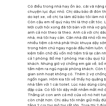
Có điều trong nhà hay ồn ào, cãi vã nặng 
chuyện lục đục nhỏ. Chị dâu bảo đi đón thằ
do kẹt xe, về chị ta làm dữ bảo tôi làm n
Còn cậu em rể quý này thì là thợ cắt tóc.
Mới cưới hỏi xong đã tới bàn với nhà vợ g
anh cả nói theo là theo. Anh cả với chị 
nhà, mà tôi hay cản. Căn nhà đã nhỏ rồi mở
nhiều tiệm cả nhà phải thức khuya dậy sớm
trong hẻm chứ ngay ngoài đầu hẻm luôn. C
kiệm tiền chờ đủ vốn mở tiệm trả lại căn 
cả 1 phòng. Bố mẹ 1 phòng. Hai cậu quý tử
khách. Nhưng giờ vợ chồng em gái về, bố 
tấm nệm ra ngủ ngoài phòng khách. Còn tô
gian sinh hoạt không có. Thêm 2 vợ chồng 
ngổn ngan. Hôm kia tôi về thấy họ quăng b
nhà tắm với 1 cái toilet. Lúc nào dùng cũng
đập cửa. Có tối tôi dậy mắt nhắm mắt mở 
Thằng út con anh cả mở cửa vô nó hét tướn
còn chật hơn. Chị dâu tôi nhận giữ mấy đứa
tầng 2 coi tivi mở tivi rất lớn. Trưa thì 2