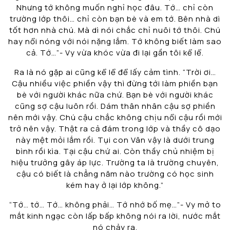
Nhưng tớ không muốn nghỉ học đâu. Tớ… chỉ còn
trường lớp thôi… chỉ còn bạn bè và em tớ. Bên nhà dì
tốt hơn nhà chú. Mà dì nói chắc chỉ nuôi tớ thôi. Chú
hay nổi nóng với nói nặng lắm. Tớ không biết làm sao
cả. Tớ…”- Vy vừa khóc vừa đi lại gần tôi kể lể.
Ra là nó gặp ai cũng kể lể để lấy cảm tình. “Trời ơi…
Cậu nhiều việc phiền vậy thì đừng tới làm phiền bạn
bè với người khác nữa chứ. Bạn bè với người khác
cũng sợ cậu luôn rồi. Dám thân nhân cậu sợ phiền
nên mới vậy. Chú cậu chắc không chịu nổi cậu rồi mới
trở nên vậy. Thật ra cả đám trong lớp và thầy cô dạo
này mệt mỏi lắm rồi. Tụi con Vân vậy là dưới trung
bình rồi kìa. Tại cậu chứ ai. Còn thầy chủ nhiệm bị
hiệu trưởng gây áp lực. Trường ta là trường chuyên,
cậu có biết là chẳng năm nào trường có học sinh
kém hay ở lại lớp không.”
“Tớ… tớ… Tớ… không phải… Tớ nhớ bố mẹ…”- Vy mở to
mắt kinh ngạc còn lấp bấp không nói ra lời, nước mắt
nó chảy ra.