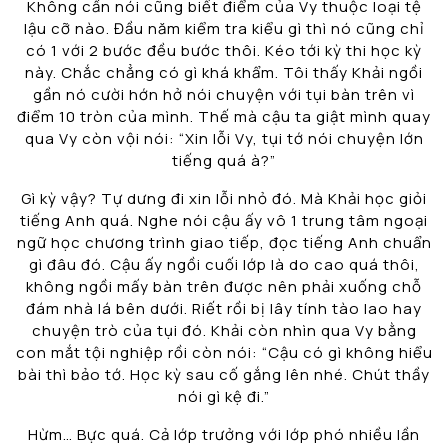
Không cần nói cũng biết điểm của Vy thuộc loại tệ
lậu cỡ nào. Đầu năm kiểm tra kiểu gì thì nó cũng chỉ
có 1 với 2 bước đều bước thôi. Kéo tới kỳ thi học kỳ
này. Chắc chẳng có gì khá khẩm. Tôi thấy Khải ngồi
gần nó cười hớn hở nói chuyện với tụi bàn trên vì
điểm 10 tròn của mình. Thế mà cậu ta giật mình quay
qua Vy còn vội nói: “Xin lỗi Vy, tụi tớ nói chuyện lớn
tiếng quá à?”
Gì kỳ vậy? Tự dưng đi xin lỗi nhỏ đó. Mà Khải học giỏi
tiếng Anh quá. Nghe nói cậu ấy vô 1 trung tâm ngoại
ngữ học chương trình giao tiếp, đọc tiếng Anh chuẩn
gì đâu đó. Cậu ấy ngồi cuối lớp là do cao quá thôi,
không ngồi mấy bàn trên được nên phải xuống chỗ
đám nhà lá bên dưới. Riết rồi bị lây tính tào lao hay
chuyện trò của tụi đó. Khải còn nhìn qua Vy bằng
con mắt tội nghiệp rồi còn nói: “Cậu có gì không hiểu
bài thì bảo tớ. Học kỳ sau cố gắng lên nhé. Chút thầy
nói gì kệ đi.”
Hừm… Bực quá. Cả lớp trưởng với lớp phó nhiều lần