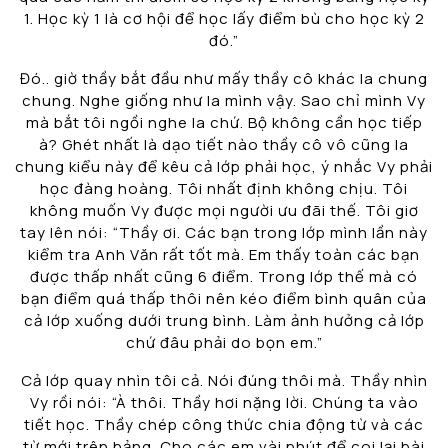
1. Học kỳ 1 là cơ hội để học lấy điểm bù cho học kỳ 2
đó.”
Đó.. giờ thầy bắt đầu như mấy thầy cô khác la chung
chung. Nghe giống như la mình vậy. Sao chỉ mình Vy
mà bắt tôi ngồi nghe la chứ. Bộ không cần học tiếp
à? Ghét nhất là dạo tiết nào thầy cô vô cũng la
chung kiểu này để kêu cả lớp phải học, ý nhắc Vy phải
học đàng hoàng. Tôi nhất định không chịu. Tôi
không muốn Vy được mọi người ưu đãi thế. Tôi giơ
tay lên nói: “Thầy ơi. Các bạn trong lớp mình lần này
kiểm tra Anh Văn rất tốt mà. Em thấy toàn các bạn
được thấp nhất cũng 6 điểm. Trong lớp thế mà có
bạn điểm quá thấp thôi nên kéo điểm bình quân của
cả lớp xuống dưới trung bình. Làm ảnh hưởng cả lớp
chứ đâu phải do bọn em.”
Cả lớp quay nhìn tôi cả. Nói đúng thôi mà. Thầy nhìn
Vy rồi nói: “À thôi. Thầy hơi nặng lời. Chúng ta vào
tiết học. Thầy chép công thức chia động từ và các
từ mới trên bảng. Cho các em vài phút để coi lại bài