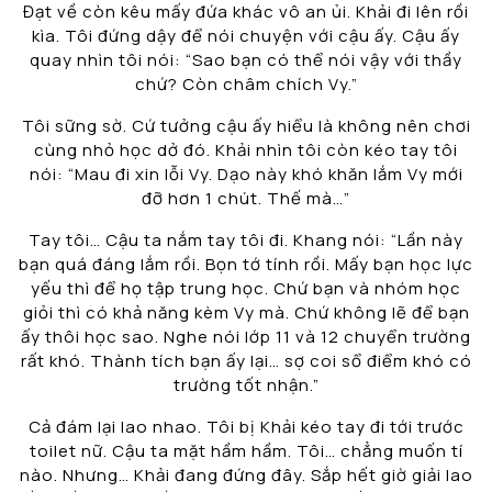
Đạt về còn kêu mấy đứa khác vô an ủi. Khải đi lên rồi
kìa. Tôi đứng dậy để nói chuyện với cậu ấy. Cậu ấy
quay nhìn tôi nói: “Sao bạn có thể nói vậy với thầy
chứ? Còn châm chích Vy.”
Tôi sững sờ. Cứ tưởng cậu ấy hiểu là không nên chơi
cùng nhỏ học dở đó. Khải nhìn tôi còn kéo tay tôi
nói: “Mau đi xin lỗi Vy. Dạo này khó khăn lắm Vy mới
đỡ hơn 1 chút. Thế mà…”
Tay tôi… Cậu ta nắm tay tôi đi. Khang nói: “Lần này
bạn quá đáng lắm rồi. Bọn tớ tính rồi. Mấy bạn học lực
yếu thì để họ tập trung học. Chứ bạn và nhóm học
giỏi thì có khả năng kèm Vy mà. Chứ không lẽ để bạn
ấy thôi học sao. Nghe nói lớp 11 và 12 chuyển trường
rất khó. Thành tích bạn ấy lại… sợ coi sổ điểm khó có
trường tốt nhận.”
Cả đám lại lao nhao. Tôi bị Khải kéo tay đi tới trước
toilet nữ. Cậu ta mặt hầm hầm. Tôi… chẳng muốn tí
nào. Nhưng… Khải đang đứng đây. Sắp hết giờ giải lao