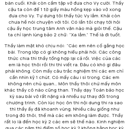
bàn cuối. Khải còn cầm tập vở đưa cho Vy cười. Thấy
cậu ta còn để 1 tờ giấy màu hồng kẹp vào vở xong
đưa cho Vy. Tự dưng tôi thấy tức Vy lắm. Khải còn
chưa hề nói chuyện với tôi. Có lần tôi chạy tới hỏi
cậu ấy học trung tâm Anh văn nào mà giỏi thế. Cậu
ta chỉ lạnh lùng bảo 2 chữ: “Xa lắm.” Thế là đi tuốt.
Thầy làm mặt khó chịu nói: “Các em nên cố gắng học
bài. Trong lớp có gì không hiểu phải hỏi. Các công
thức chia thì thầy tổng hợp lại cả rồi. Việc của các
em là học thôi rồi thi thì viết ra. Đâu có khó gì đâu
phải không. Còn mấy câu trắc nghiệm thì các em chỉ
cần nhìn kỹ 1 chút. Có mấy câu i sì trong. Các em
không nên chủ quan… Môn thầy thôi chứ mấy môn
khác thầy cô nào cũng than. Thầy dạy Toán bảo học
kỳ sau bài vở rất nặng và nhiều sự thay đổi trong
chương trình. Còn lúc học ôn thi nội dung thi ra sao
thì thầy ấy đã khoanh vùng. Nhiều câu giống như
trong đó thôi, thế mà các em không làm được. Thầy
rất lo là đến học kỳ 2 các em sẽ thế nào. Kinh nghiệm
qua các năm thì điểm số học kỳ 2 không bằng học kỳ