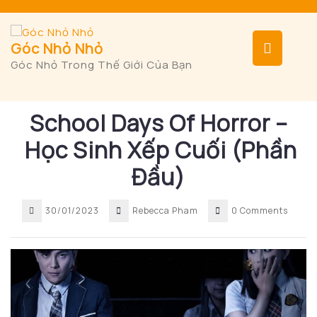
Skip
to
content
Op
Góc Nhỏ Nhỏ
Góc Nhỏ Trong Thế Giới Của Bạn
But
School Days Of Horror –
Học Sinh Xếp Cuối (Phần
Đầu)
30/01/2023
Rebecca Pham
0 Comments