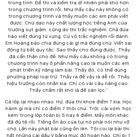
trong tỉnh. Đề thi và kiểm tra dĩ nhiên phải khó hơn
trong chương trình rồi. Như mấy câu này không có
trong chương trình và thầy muốn các em phải viết
được. Chứ dạo này chất lượng học tiếng Anh của
trường sụt giảm, cũng do thi trắc nghiệm. Chả đứa
nào viết đúng từ vựng. Cứ vô trắc nghiệm rồi đánh.
Em Hoàng bảo chia đúng cái gì mà đúng chứ. Viết sai
động từ bất quy tắc. Sao thầy cho đúng được. Thầy
đã cẩn thận cho đề. Như mấy câu không có trong
chương trình hay ở phần nâng cao là muốn các em
phát triển kỹ năng làm bài. Thấy đó, có thể dùng
phương pháp loại trừ. Thầy ra đề vậy là dễ rồi. Thầy
hiệu trưởng còn nhằn kìa. Chỉ có vài câu nâng cao.
Thầy chấm rất khó là để sàn lọc.”
Cả lớp lại nhao nhao. Hứ, đứa thì khoe điểm 7 kìa. Học
hành gì mà chỉ có điểm 7 thôi chứ. Trời, cái xóm ‘học
kém’ trong lớp toàn bị 5 hay 6 điểm. Mấy môn khác
đã đủ tệ rồi. Tiếng ồn ào của tụi nó phải nói như vỡ
chợ. Lần này phát bài cũng ồn lên. Tôi coi lại bài thi
hất những cái dấu V bằng mực đỏ hoàn hảo. Chỉ bị 1