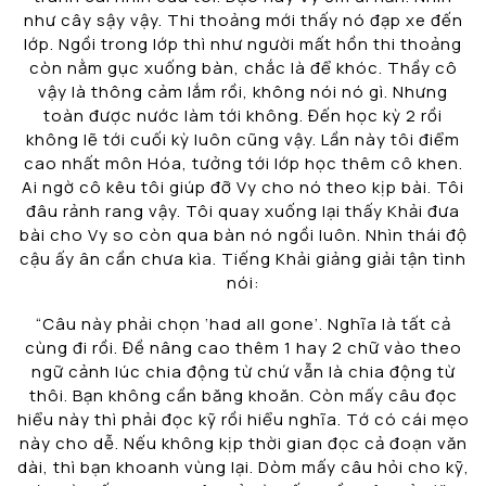
như cây sậy vậy. Thi thoảng mới thấy nó đạp xe đến
lớp. Ngồi trong lớp thì như người mất hồn thi thoảng
còn nằm gục xuống bàn, chắc là để khóc. Thầy cô
vậy là thông cảm lắm rồi, không nói nó gì. Nhưng
toàn được nước làm tới không. Đến học kỳ 2 rồi
không lẽ tới cuối kỳ luôn cũng vậy. Lần này tôi điểm
cao nhất môn Hóa, tưởng tới lớp học thêm cô khen.
Ai ngờ cô kêu tôi giúp đỡ Vy cho nó theo kịp bài. Tôi
đâu rảnh rang vậy. Tôi quay xuống lại thấy Khải đưa
bài cho Vy so còn qua bàn nó ngồi luôn. Nhìn thái độ
cậu ấy ân cần chưa kìa. Tiếng Khải giảng giải tận tình
nói:
“Câu này phải chọn ‘had all gone’. Nghĩa là tất cả
cùng đi rồi. Đề nâng cao thêm 1 hay 2 chữ vào theo
ngữ cảnh lúc chia động từ chứ vẫn là chia động từ
thôi. Bạn không cần băng khoăn. Còn mấy câu đọc
hiểu này thì phải đọc kỹ rồi hiểu nghĩa. Tớ có cái mẹo
này cho dễ. Nếu không kịp thời gian đọc cả đoạn văn
dài, thì bạn khoanh vùng lại. Dòm mấy câu hỏi cho kỹ,