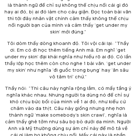
là thành ngữ để chỉ sự không thể chịu nổi cái gì đó
hay ai đó, bị ai đó làm cho cáu giận. Đọc toàn bài văn
thì tới đây nhân vật chính cảm thấy không thể chịu
nổi người bạn của mình và cảm thấy ‘get under my
skin’ mới đúng.”
Tôi dòm thấy dòng khoanh đỏ. Tôi vội cãi lại: “Thầy
ơi. Em có đi học thêm tiếng Anh mà. Em nghĩ ‘get
under my skin’ đại khái nghĩa như hiểu rõ ai đó. Có lần
thầy lớp học thêm còn cho nghe 1 bài văn. ‘get under
my skin’ như nghĩa ‘đi guốc trong bụng’ hay ‘ăn sâu
vô tâm trí’ chứ.”
Thầy nói: “Thì câu này nghĩa rộng lắm, có mấy tầng ý
nghĩa khác nhau. Nhưng người ta dùng nó để chỉ sự
khó chịu bức bối của mình về 1 ai đó, như kiểu cứ
châm vào da thịt. Câu này giống nhưng nhẹ hơn
thành ngữ ‘make somebody’s skin crawl’, nghĩa là
cảm thấy ghê tởm như sâu bọ bò dưới da mình. Người
Anh và Mỹ thường dùng sự ám chỉ này để mô tả về
cái gì làm họ không chịu nổi. Mấy cái này là phần