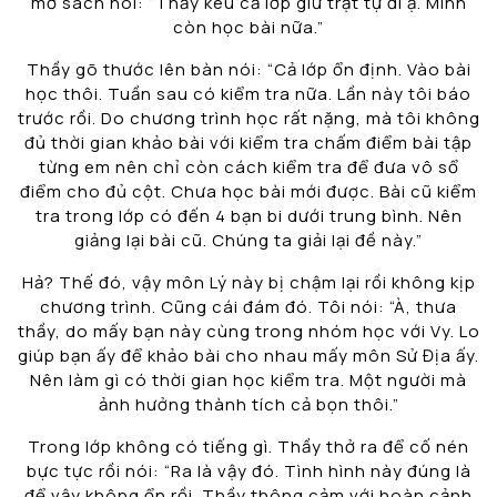
mở sách nói: “Thầy kêu cả lớp giữ trật tự đi ạ. Mình
còn học bài nữa.”
Thầy gõ thước lên bàn nói: “Cả lớp ổn định. Vào bài
học thôi. Tuần sau có kiểm tra nữa. Lần này tôi báo
trước rồi. Do chương trình học rất nặng, mà tôi không
đủ thời gian khảo bài với kiểm tra chấm điểm bài tập
từng em nên chỉ còn cách kiểm tra để đưa vô sổ
điểm cho đủ cột. Chưa học bài mới được. Bài cũ kiểm
tra trong lớp có đến 4 bạn bi dưới trung bình. Nên
giảng lại bài cũ. Chúng ta giải lại đề này.”
Hả? Thế đó, vậy môn Lý này bị chậm lại rồi không kịp
chương trình. Cũng cái đám đó. Tôi nói: “À, thưa
thầy, do mấy bạn này cùng trong nhóm học với Vy. Lo
giúp bạn ấy để khảo bài cho nhau mấy môn Sử Địa ấy.
Nên làm gì có thời gian học kiểm tra. Một người mà
ảnh hưởng thành tích cả bọn thôi.”
Trong lớp không có tiếng gì. Thầy thở ra để cố nén
bực tực rồi nói: “Ra là vậy đó. Tình hình này đúng là
để vậy không ổn rồi. Thầy thông cảm với hoàn cảnh