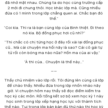
đã nhớ mặt nhau. Chúng ta do học cùng trường cấp
2 mới đi chung thôi. Học khác lớp mà. Cũng nhiều
đứa có 1 mình trong lớp chẳng quen ai. Chắc bạn đó
thế.”
“Coi kìa. Thì ra là bạn cùng lớp của Bình thiệt. Đi theo
nó kìa. Bộ đồng phục hơi cũ nhỉ?”
“Thì chắc có chị từng học ở đây rồi xài lại đồng phục
cũ… Mà cái chuyện ma hồi nãy là sao? Cái cô gái tự
tử rồi còn bóng ma nào nữa? Hồn ma của ai vậy.”
“À thì của… Chuyện là thế này…”
——
Thầy chủ nhiệm vào lớp rồi. Tôi đứng lên cùng cả lớp
để chào thầy. Nhiều đứa trong lớp nhốn nháo nãy
giờ. Vì chuyện hôm nay thầy sẽ đọc điểm kiểm tra
học kỳ các môn. Rồi tổng kết sơ bộ xem học kỳ 1 này
học sinh trong lớp xếp hạng học lực với thành tích
thế nào. Tụi trong lớp bàn bàn đủ thứ nào thi học kỳ