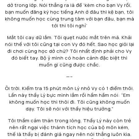
dở trong lớp. Nói thẳng ra là để ‘kèm cho bạn Vy rồi,
bạn muốn đăng ký học tiếng Anh ở đâu thì kệ bạn, tôi
không muốn học cùng trung tâm với bạn đâu, bạn mà
tới thì tôi nghỉ’
Mắt tôi cay dữ lắm. Tôi quẹt nước mắt trên má. Khải
nói thế với tôi cũng tại con Vy đó hết. Sao học giỏi lại
đi chơi cùng học dở chứ? Tôi nhất định phải cho Vy
đó biết tay. Bộ ỷ mình có hoàn cảnh đặc biệt thì
muốn gì cũng được chắc.
—–
Ôi trời. Kiểm tra 15 phút môn Lý nhỏ Vy có 1 điểm thôi.
Lần này thầy Lý bực mình lắm rồi hầm hầm nói: “Em
không muốn học thì thôi đi. Tôi cũng không muốn
dạy. Tôi sẽ nói với thầy hiệu trưởng.”
Tôi thầm cảm thán trong lòng. Thầy Lý này còn trẻ
nên rất ngại việc thành tích học của bộ môn kém,
thế là thầy bị đánh giá ngay nên nói thẳng luôn kìa.