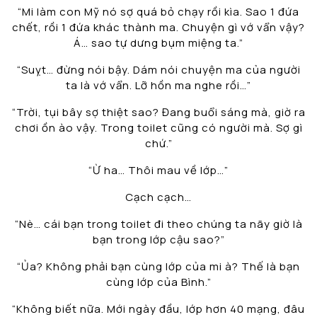
“Mi làm con Mỹ nó sợ quá bỏ chạy rồi kìa. Sao 1 đứa
chết, rồi 1 đứa khác thành ma. Chuyện gì vớ vẩn vậy?
Á… sao tự dưng bụm miệng ta.”
“Suỵt… đừng nói bậy. Dám nói chuyện ma của người
ta là vớ vẩn. Lỡ hồn ma nghe rồi…”
“Trời, tụi bây sợ thiệt sao? Đang buổi sáng mà, giờ ra
chơi ồn ào vậy. Trong toilet cũng có người mà. Sợ gì
chứ.”
“Ừ ha… Thôi mau về lớp…”
Cạch cạch…
“Nè… cái bạn trong toilet đi theo chúng ta nãy giờ là
bạn trong lớp cậu sao?”
“Ủa? Không phải bạn cùng lớp của mi à? Thế là bạn
cùng lớp của Bình.”
“Không biết nữa. Mới ngày đầu, lớp hơn 40 mạng, đâu