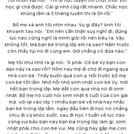
Tôi nhún vai nói: “Thì đi học luyện thi chút thôi. Em
học gì chả được. Cái gì nhớ cũg rất nhanh. Chắc học
khùng lắm là 3 tháng luyện thi là ổn rồi.”
Bố mẹ và anh tôi nhìn nhau. Vụ gì đây? Anh tôi
khoanh tay nói: “Em nên cẩn thận suy nghĩ đi, đừng
lúc nào cũng nghĩ là mình giỏi rồi nên kiêu ra. Vậy
không tốt. Mà bạn bè trong lớp em ra sao? Năm trước
còn thấy tụi nó đi cùng em. Giờ chẳng có đứa nào.”
Mẹ tôi như nhớ ra gì nói: “À phải. Cô bé Vy bạn con
dạo này ra sao rồi? Hôm nay mẹ đi chợ đi ngang qua
nhà con bé. Thấy buồn quá con ạ. Hồi trước bố mẹ
con bé tốt lắm. Nhớ hồi nhỏ sinh nhật con bé Vy, mời
hết bạn trong lớp. Mẹ dắt con qua nhà nó đi sinh
nhật. Bố mẹ nó cười nói sinh nhật 6 tuổi của con gái
mà, với lại vào lớp 1 nhiều bạn bè về nhà hay nhắc
bạn bè trong lớp lắm, ngày đầu tiên đi học nó chẳng
chịu đi cứ khóc suốt, sau đi học 1 tuần về lúc nào
cũng vui bảo bạn này bạn kia trong lớp làm gì, sinh
nhật phải cho con bé vui. Mẹ cũng hay gặp mẹ con