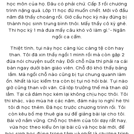
học môn của họ. Đâu có phải chứ. Cấp 3 rồi chương
trình nặng quá. Lớp 11 học đừ muốn chết. Mới vô đầu
năm đã thấy choáng rồi. Giờ cầu học kỳ này đừng bị
thành học sinh trung bình thôi. Mấy thầy cô kỳ ghê.
Thi học kỳ 1 mà đưa mấy câu khó vô làm gì.”- Ngân
ngồi ca cẩm.
Thiệt tình, tụi này học càng lúc càng tệ còn hay
than. Tôi đã xin thầy ngồi 1 mình rồi mà còn gặp 2
đứa nói chuyện suốt này. Đổi chỗ nữa thì phải ra cái
bàn ngay dưới bàn giáo viên. Chỗ đó khó thấy bảng
lắm. Mà ngồi chỗ nào cũng bị tụi chung quanh làm
ồn. Nhất là lúc kiểm tra còn bị tụi nó hỏi bài. Tụi nào
giờ cũng than với vãn. Cả lớp trưởng thế mà than dữ
lắm. Tại cả đám học kém lại không chịu học thôi. Tôi
thì khác, vào mùa hè các năm, đám này lo nghỉ hè thì
tôi đi học thêm. Đã học trước chương trình rồi. Tôi
còn kêu bố mẹ thuê gia sư để giảng bài lại cho tôi.
Bài vở nắm vững. Chỗ học thêm của tôi dạy rất hay,
vừa học theo kiểu ôn lại bài cũ và học bài mới, để
học sinh học đúng trọng tâm và nhất là chương trình