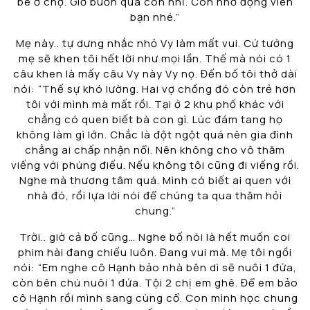
bé ở chợ. Giờ buồn quá con nhỉ. Con nhớ động viên
bạn nhé.”
Mẹ này.. tự dưng nhắc nhỏ Vy làm mất vui. Cứ tưởng
mẹ sẽ khen tôi hết lời như mọi lần. Thế mà nói có 1
câu khen là mấy câu Vy này Vy nọ. Đến bố tôi thở dài
nói: “Thế sự khó lường. Hai vợ chồng đó còn trẻ hơn
tôi với mình mà mất rồi. Tại ở 2 khu phố khác với
chẳng có quen biết bà con gì. Lúc đám tang họ
không làm gì lớn. Chắc là đột ngột quá nên gia đình
chẳng ai chấp nhận nổi. Nên không cho vô thăm
viếng với phúng điếu. Nếu không tôi cũng đi viếng rồi.
Nghe mà thương tâm quá. Mình có biết ai quen với
nhà đó, rồi lựa lời nói để chúng ta qua thăm hỏi
chung.”
Trời.. giờ cả bố cũng… Nghe bố nói là hết muốn coi
phim hài đang chiếu luôn. Đang vui mà. Mẹ tôi ngồi
nói: “Em nghe cô Hạnh bảo nhà bên dì sẽ nuôi 1 đứa,
còn bên chú nuôi 1 đứa. Tội 2 chị em ghê. Để em bảo
cô Hạnh rồi mình sang cùng cổ. Con mình học chung