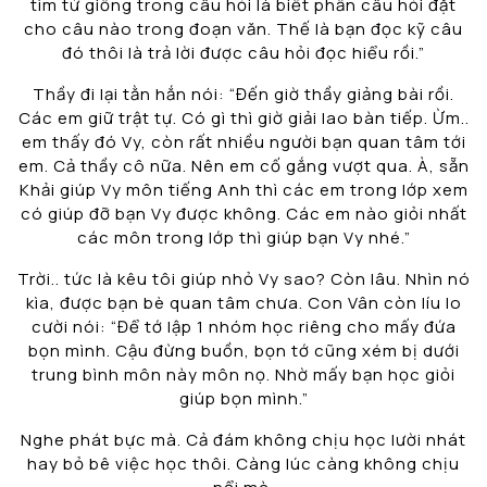
tìm từ giống trong câu hỏi là biết phần câu hỏi đặt
cho câu nào trong đoạn văn. Thế là bạn đọc kỹ câu
đó thôi là trả lời được câu hỏi đọc hiểu rồi.”
Thầy đi lại tằn hắn nói: “Đến giờ thầy giảng bài rồi.
Các em giữ trật tự. Có gì thì giờ giải lao bàn tiếp. Ừm..
em thấy đó Vy, còn rất nhiều người bạn quan tâm tới
em. Cả thầy cô nữa. Nên em cố gắng vượt qua. À, sẵn
Khải giúp Vy môn tiếng Anh thì các em trong lớp xem
có giúp đỡ bạn Vy được không. Các em nào giỏi nhất
các môn trong lớp thì giúp bạn Vy nhé.”
Trời.. tức là kêu tôi giúp nhỏ Vy sao? Còn lâu. Nhìn nó
kìa, được bạn bè quan tâm chưa. Con Vân còn líu lo
cười nói: “Để tớ lập 1 nhóm học riêng cho mấy đứa
bọn mình. Cậu đừng buồn, bọn tớ cũng xém bị dưới
trung bình môn này môn nọ. Nhờ mấy bạn học giỏi
giúp bọn mình.”
Nghe phát bực mà. Cả đám không chịu học lười nhát
hay bỏ bê việc học thôi. Càng lúc càng không chịu