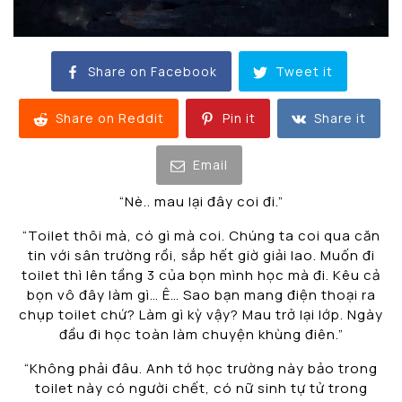
Share on Facebook
Tweet it
Share on Reddit
Pin it
Share it
Email
“Nè.. mau lại đây coi đi.”
“Toilet thôi mà, có gì mà coi. Chúng ta coi qua căn
tin với sân trường rồi, sắp hết giờ giải lao. Muốn đi
toilet thì lên tầng 3 của bọn mình học mà đi. Kêu cả
bọn vô đây làm gì… Ê… Sao bạn mang điện thoại ra
chụp toilet chứ? Làm gì kỳ vậy? Mau trở lại lớp. Ngày
đầu đi học toàn làm chuyện khùng điên.”
“Không phải đâu. Anh tớ học trường này bảo trong
toilet này có người chết, có nữ sinh tự tử trong