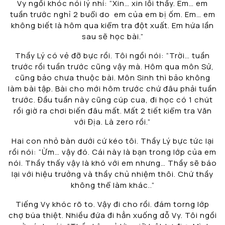
Vy ngồi khóc nói lý nhí: “Xin… xin lỗi thầy. Em… em
tuần trước nghỉ 2 buổi do em của em bị ốm. Em… em
không biết là hôm qua kiểm tra đột xuất. Em hứa lần
sau sẽ học bài.”
Thầy Lý có vẻ đỡ bực rồi. Tôi ngồi nói: “Trời… tuần
trước rồi tuần trước cũng vậy mà. Hôm qua môn Sử,
cũng bảo chưa thuộc bài. Môn Sinh thì bảo không
làm bài tập. Bài cho mới hôm trước chứ đâu phải tuần
trước. Đầu tuần này cũng cúp cua, đi học có 1 chút
rồi giờ ra chơi biến đâu mất. Mất 2 tiết kiểm tra Văn
với Địa. Là zero rồi.”
Hai con nhỏ bàn dưới cứ kéo tôi. Thầy Lý bực tức lại
rồi nói: “Ừm… vậy đó. Cái này là bạn trong lớp của em
nói. Thầy thấy vậy là khó với em nhưng… Thầy sẽ báo
lại với hiệu trưởng và thầy chủ nhiệm thôi. Chứ thầy
không thể làm khác..”
Tiếng Vy khóc rõ to. Vậy đi cho rồi. đám torng lớp
chợ búa thiệt. Nhiều đứa đi hẳn xuống dỗ Vy. Tôi ngồi