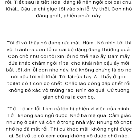
rồi. Tiết sau là tiết Hóa, đáng lẽ nên ngồi coi bài chứ.
Khải… Cậu ta chỉ giục tôi vào xin lỗi Vy thôi. Con nhỏ
đáng ghét, phiền phức này.
Tôi đi vô thấy nó đang rửa mặt. Hừm.. Nó nhìn tôi thì
vội tránh ra còn tỏ ra cái bộ dạng đáng thương quá.
Còn chờ như coi tôi xin lỗi nó thế nào ấy. Dám mấy
đứa khác châm ngòi rỉ tai cho Khải nên cậu ấy mới
bắt tôi xin lỗi con nhỏ này. Mà không chừng là do nó
nói xấu tôi với Khải. Tôi lại rửa tay. A.. thấy ở góc
toilet có 1 con bọ chết. Chắc lao công đập chết rồi
không bỏ xác vô thùng rác. Nhìn dơ quá. Cứ tưởng
gián chứ ra là con bọ.
“Tớ… tớ xin lỗi. Làm cả lớp bị phiền vì việc của mình.
Tớ… không sao ngủ được. Nhớ ba mẹ quá. Cảm giác
như họ ở bên và còn ở trong nhà vậy. Nhưng tớ chợt
nhớ họ đã mất rồi. Thì cứ khóc mãi, không nghĩ được
gì. Bài vở tớ có xem cũng không vô được chữ nào.