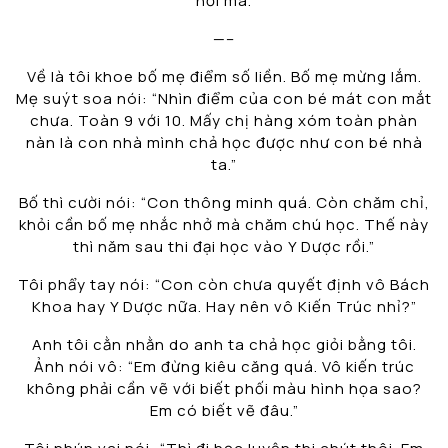
nổi mà.
—–
Về là tôi khoe bố mẹ điểm số liền. Bố mẹ mừng lắm.
Mẹ suýt soa nói: “Nhìn điểm của con bé mát con mắt
chưa. Toàn 9 với 10. Mấy chị hàng xóm toàn phàn
nàn là con nhà mình chả học được như con bé nhà
ta.”
Bố thì cười nói: “Con thông minh quá. Còn chăm chỉ,
khỏi cần bố mẹ nhắc nhở mà chăm chú học. Thế này
thì năm sau thi đại học vào Y Dược rồi.”
Tôi phẩy tay nói: “Con còn chưa quyết định vô Bách
Khoa hay Y Dược nữa. Hay nên vô Kiến Trúc nhỉ?”
Anh tôi cằn nhằn do anh ta chả học giỏi bằng tôi.
Ảnh nói vô: “Em đừng kiêu căng quá. Vô kiến trúc
không phải cần vẽ với biết phối màu hình họa sao?
Em có biết vẽ đâu.”