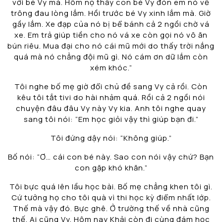
với bé Vy mà. Hôm nọ thấy con bé Vy đón em nó về
trông đau lòng lắm. Hồi trước bé Vy xinh lắm mà. Giờ
gầy lắm. Xe đạp của nó bị bể bánh cả 2 ngồi chờ vá
xe. Em trả giúp tiền cho nó vá xe còn gọi nó vô ăn
bún riêu. Mua đại cho nó cái mũ mới do thấy trời nắng
quá mà nó chẳng đội mũ gì. Nó cám ơn dữ lắm còn
xém khóc.”
Tôi nghe bố mẹ giờ đổi chủ đề sang Vy cả rồi. Còn
kêu tôi tắt tivi do hài nhảm quá. Rồi cả 2 ngồi nói
chuyện đâu đâu Vy này Vy kia. Anh tôi nghe quay
sang tôi nói: “Em học giỏi vậy thì giúp bạn đi.”
Tôi đứng dậy nói: “Không giúp.”
Bố nói: “Ơ… cái con bé này. Sao con nói vậy chứ? Bạn
con gặp khó khăn.”
Tôi bực quá lên lầu học bài. Bố mẹ chẳng khen tôi gì.
Cứ tưởng họ cho tôi quà vì thi học kỳ điểm nhất lớp.
Thế mà vậy đó. Bực ghê. Ở trường thế về nhà cũng
thế. Ai cũng Vy. Hôm nay Khải còn đi cùng đám học