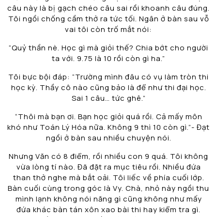
câu này là bị gạch chéo câu sai rồi khoanh câu đúng.
Tôi ngồi chống cầm thở ra tức tối. Ngân ở bàn sau vỗ
vai tôi còn trố mắt nói:
“Quỷ thần nè. Học gì mà giỏi thế? Chia bớt cho người
ta với. 9.75 là 10 rồi còn gì ha.”
Tôi bực bội đáp: “Trường mình đâu có vụ làm tròn thi
học kỳ. Thầy cô nào cũng bảo là để như thi đại học.
Sai 1 câu… tức ghê.”
“Thôi mà bạn ơi. Bạn học giỏi quá rồi. Cả mấy môn
khó như Toán Lý Hóa nữa. Không 9 thì 10 còn gì.”- Đạt
ngồi ở bàn sau nhiều chuyện nói.
Nhưng Văn có 8 điểm, rồi nhiều con 9 quá. Tôi không
vừa lòng tí nào. Đã đặt ra mục tiêu rồi. Nhiều đứa
than thở nghe mà bắt oải. Tôi liếc về phía cuối lớp.
Bàn cuối cùng trong góc là Vy. Chà, nhỏ này ngồi thu
mình lạnh không nói năng gì cũng không như mấy
đứa khác bàn tán xôn xao bài thi hay kiểm tra gì.