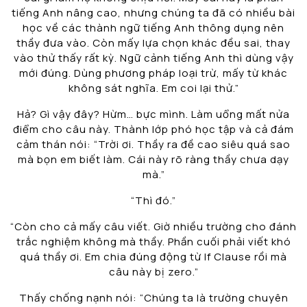
tiếng Anh nâng cao, nhưng chúng ta đã có nhiều bài
học về các thành ngữ tiếng Anh thông dụng nên
thầy đưa vào. Còn mấy lựa chọn khác đều sai, thay
vào thử thấy rất kỳ. Ngữ cảnh tiếng Anh thì dùng vậy
mới đúng. Dùng phương pháp loại trừ, mấy từ khác
không sát nghĩa. Em coi lại thử.”
Hả? Gì vậy đây? Hừm… bực mình. Làm uổng mất nửa
điểm cho câu này. Thành lớp phó học tập và cả đám
cảm thán nói: “Trời ơi. Thầy ra đề cao siêu quá sao
mà bọn em biết làm. Cái này rõ ràng thầy chưa dạy
mà.”
“Thì đó.”
“Còn cho cả mấy câu viết. Giờ nhiều trường cho đánh
trắc nghiệm không mà thầy. Phần cuối phải viết khó
quá thầy ơi. Em chia đúng động từ If Clause rồi mà
câu này bị zero.”
Thấy chống nạnh nói: “Chúng ta là trường chuyên