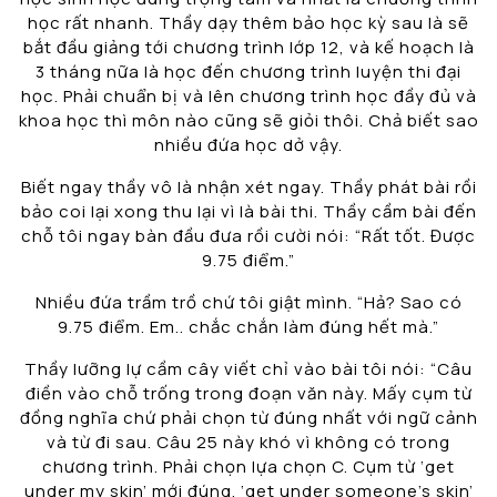
học rất nhanh. Thầy dạy thêm bảo học kỳ sau là sẽ
bắt đầu giảng tới chương trình lớp 12, và kế hoạch là
3 tháng nữa là học đến chương trình luyện thi đại
học. Phải chuẩn bị và lên chương trình học đầy đủ và
khoa học thì môn nào cũng sẽ giỏi thôi. Chả biết sao
nhiều đứa học dở vậy.
Biết ngay thầy vô là nhận xét ngay. Thầy phát bài rồi
bảo coi lại xong thu lại vì là bài thi. Thầy cầm bài đến
chỗ tôi ngay bàn đầu đưa rồi cười nói: “Rất tốt. Được
9.75 điểm.”
Nhiều đứa trầm trồ chứ tôi giật mình. “Hả? Sao có
9.75 điểm. Em.. chắc chắn làm đúng hết mà.”
Thầy lưỡng lự cầm cây viết chỉ vào bài tôi nói: “Câu
điền vào chỗ trống trong đoạn văn này. Mấy cụm từ
đồng nghĩa chứ phải chọn từ đúng nhất với ngữ cảnh
và từ đi sau. Câu 25 này khó vì không có trong
chương trình. Phải chọn lựa chọn C. Cụm từ ‘get
under my skin’ mới đúng. ‘get under someone’s skin’