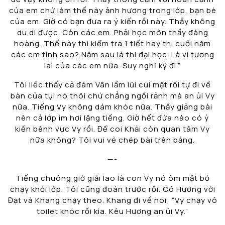
của em chứ làm thế này ảnh hương trong lớp, bạn bè
của em. Giờ có bạn đưa ra ý kiến rồi này. Thầy không
du di được. Còn các em. Phải học môn thầy đàng
hoàng. Thế này thì kiểm tra 1 tiết hay thi cuối năm
các em tính sao? Năm sau là thi đại học. Là vì tương
lai của các em nữa. Suy nghĩ kỹ đi.”
Tôi liếc thấy cả đám Vân lầm lũi cúi mặt rồi tự đi về
bàn của tụi nó thôi chứ chẳng ngồi rảnh mà an ủi Vy
nữa. Tiếng Vy không dám khóc nữa. Thầy giảng bài
nên cả lớp im hơi lặng tiếng. Giờ hết đứa nào có ý
kiến bênh vực Vy rồi. Để coi Khải còn quan tâm Vy
nữa không? Tôi vui vẻ chép bài trên bảng.
—-
Tiếng chuông giờ giải lao là con Vy nó ôm mặt bỏ
chạy khỏi lớp. Tôi cũng đoán trước rồi. Có Hương với
Đạt và Khang chạy theo. Khang đi về nói: “Vy chạy vô
toilet khóc rồi kìa. Kêu Hương an ủi Vy.”