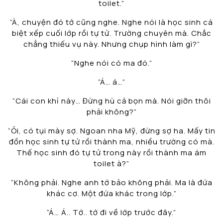
toilet.”
“À, chuyện đó tớ cũng nghe. Nghe nói là học sinh cá
biệt xếp cuối lớp rồi tự tử. Trường chuyên mà. Chắc
chẳng thiếu vụ này. Nhưng chụp hình làm gì?”
“Nghe nói có ma đó.”
“Á… á…”
“Cái con khỉ này… Đừng hù cả bọn mà. Nói giỡn thôi
phải không?”
“Ôi, có tụi mày sợ. Ngoan nha Mỹ, đừng sợ ha. Mấy tin
đồn học sinh tự tử rồi thành ma, nhiều trường có mà.
Thế học sinh đó tự tử trong này rồi thành ma ám
toilet à?”
“Không phải. Nghe anh tớ bảo không phải. Ma là đứa
khác cơ. Một đứa khác trong lớp.”
“Á… Á.. Tớ.. tớ đi về lớp trước đây.”