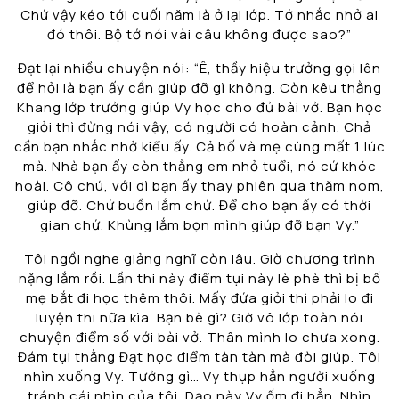
Chứ vậy kéo tới cuối năm là ở lại lớp. Tớ nhắc nhở ai
đó thôi. Bộ tớ nói vài câu không được sao?”
Đạt lại nhiều chuyện nói: “Ê, thầy hiệu trưởng gọi lên
để hỏi là bạn ấy cần giúp đỡ gì không. Còn kêu thằng
Khang lớp trưởng giúp Vy học cho đủ bài vở. Bạn học
giỏi thì đừng nói vậy, có người có hoàn cảnh. Chả
cần bạn nhắc nhở kiểu ấy. Cả bố và mẹ cùng mất 1 lúc
mà. Nhà bạn ấy còn thằng em nhỏ tuổi, nó cứ khóc
hoài. Cô chú, với dì bạn ấy thay phiên qua thăm nom,
giúp đỡ. Chứ buồn lắm chứ. Để cho bạn ấy có thời
gian chứ. Khùng lắm bọn mình giúp đỡ bạn Vy.”
Tôi ngồi nghe giảng nghĩ còn lâu. Giờ chương trình
nặng lắm rồi. Lần thi này điểm tụi này lè phè thì bị bố
mẹ bắt đi học thêm thôi. Mấy đứa giỏi thì phải lo đi
luyện thi nữa kìa. Bạn bè gì? Giờ vô lớp toàn nói
chuyện điểm số với bài vở. Thân mình lo chưa xong.
Đám tụi thằng Đạt học điểm tàn tàn mà đòi giúp. Tôi
nhìn xuống Vy. Tưởng gì… Vy thụp hẳn người xuống
tránh cái nhìn của tôi. Dạo này Vy ốm đi hẳn. Nhìn