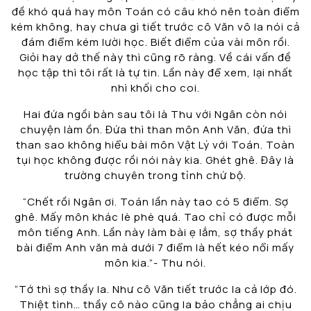
đề khó quá hay môn Toán có câu khó nên toàn điểm
kém không, hay chưa gì tiết trước cô Văn vô la nói cả
đám điểm kém lười học. Biết điểm của vài môn rồi.
Giỏi hay dở thế này thì cũng rõ ràng. Về cái vấn đề
học tập thì tôi rất là tự tin. Lần này để xem, lại nhất
nhì khối cho coi.
Hai đứa ngồi bàn sau tôi là Thu với Ngân còn nói
chuyện làm ồn. Đứa thì than môn Anh Văn, đứa thì
than sao không hiểu bài môn Vật Lý với Toán. Toàn
tụi học không được rồi nói này kia. Ghét ghê. Đây là
trường chuyên trong tỉnh chứ bộ.
“Chết rồi Ngân ơi. Toán lần này tao có 5 điểm. Sợ
ghê. Mấy môn khác lè phè quá. Tao chỉ có được mỗi
môn tiếng Anh. Lần này làm bài ẹ lắm, sợ thầy phát
bài điểm Anh văn mà dưới 7 điểm là hết kéo nổi mấy
môn kia.”- Thu nói.
“Tớ thì sợ thầy la. Như cô Văn tiết trước la cả lớp đó.
Thiệt tình… thầy cô nào cũng la bảo chẳng ai chịu