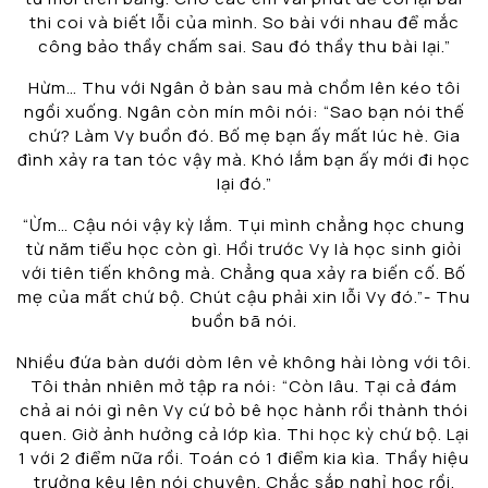
thi coi và biết lỗi của mình. So bài với nhau để mắc
công bảo thầy chấm sai. Sau đó thầy thu bài lại.”
Hừm… Thu với Ngân ở bàn sau mà chồm lên kéo tôi
ngồi xuống. Ngân còn mín môi nói: “Sao bạn nói thế
chứ? Làm Vy buồn đó. Bố mẹ bạn ấy mất lúc hè. Gia
đình xảy ra tan tóc vậy mà. Khó lắm bạn ấy mới đi học
lại đó.”
“Ừm… Cậu nói vậy kỳ lắm. Tụi mình chẳng học chung
từ năm tiểu học còn gì. Hồi trước Vy là học sinh giỏi
với tiên tiến không mà. Chẳng qua xảy ra biến cố. Bố
mẹ của mất chứ bộ. Chút cậu phải xin lỗi Vy đó.”- Thu
buồn bã nói.
Nhiều đứa bàn dưới dòm lên vẻ không hài lòng với tôi.
Tôi thản nhiên mở tập ra nói: “Còn lâu. Tại cả đám
chả ai nói gì nên Vy cứ bỏ bê học hành rồi thành thói
quen. Giờ ảnh hưởng cả lớp kìa. Thi học kỳ chứ bộ. Lại
1 với 2 điểm nữa rồi. Toán có 1 điểm kia kìa. Thầy hiệu
trưởng kêu lên nói chuyện. Chắc sắp nghỉ học rồi.