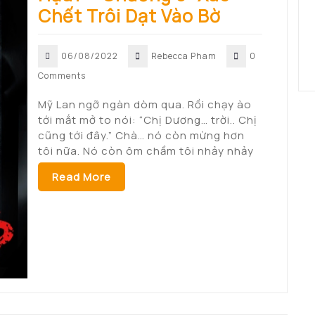
Chết Trôi Dạt Vào Bờ
06/08/2022
Rebecca Pham
0
Comments
Mỹ Lan ngỡ ngàn dòm qua. Rồi chạy ào
tới mắt mở to nói: “Chị Dương… trời.. Chị
cũng tới đây.” Chà… nó còn mừng hơn
tôi nữa. Nó còn ôm chầm tôi nhảy nhảy
Read More