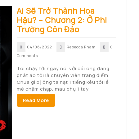
Ai Sẽ Trở Thành Hoa
Hậu? – Chương 2: Ở Phi
Trường Côn Đảo
04/08/2022
Rebecca Pham
0
Comments
Tôi chạy tới ngay nói với cái ông đang
phát áo tôi là chuyên viên trang điểm.
Chưa gì bị ông ta nạt 1 tiếng kêu tôi lề
mề chậm chạp, mau phụ 1 tay
Read More