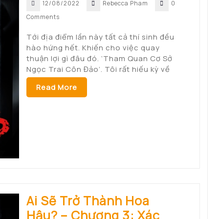
12/08/2022
Rebecca Pham
0
Comments
Tới địa điểm lần này tất cả thí sinh đều
hào hứng hết. Khiến cho việc quay
thuận lợi gì đâu đó. ‘Tham Quan Cơ Sở
Ngọc Trai Côn Đảo’. Tôi rất hiếu kỳ về
Read More
Ai Sẽ Trở Thành Hoa
Hậu? – Chương 3: Xác