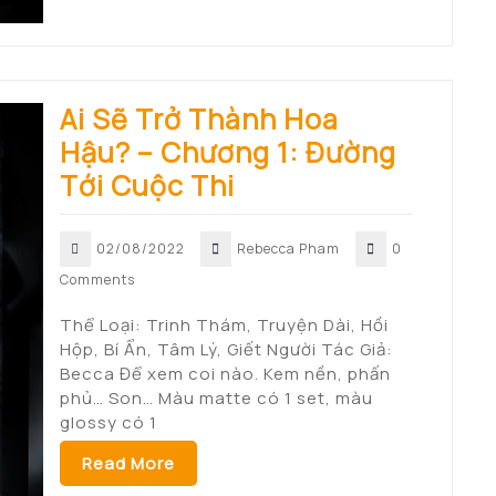
Ai Sẽ Trở Thành Hoa
Hậu? – Chương 1: Đường
Tới Cuộc Thi
02/08/2022
Rebecca Pham
0
Comments
Thể Loại: Trinh Thám, Truyện Dài, Hồi
Hộp, Bí Ẩn, Tâm Lý, Giết Người Tác Giả:
Becca Để xem coi nào. Kem nền, phấn
phủ… Son… Màu matte có 1 set, màu
glossy có 1
Read More