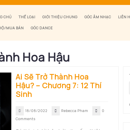
G CHỦ
THỂ LOẠI
GIỚI THIỆU CHUNG
GÓC ÂM NHẠC
LIÊN 
HỘ/MUA BÁN
GÓC DANCE
hành Hoa Hậu
Ai Sẽ Trở Thành Hoa
Hậu? – Chương 7: 12 Thí
Sinh
18/08/2022
Rebecca Pham
0
Comments