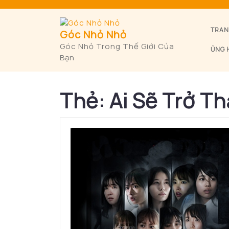
Skip
to
content
TRAN
Góc Nhỏ Nhỏ
Góc Nhỏ Trong Thế Giới Của
ỦNG 
Bạn
Thẻ:
Ai Sẽ Trở T