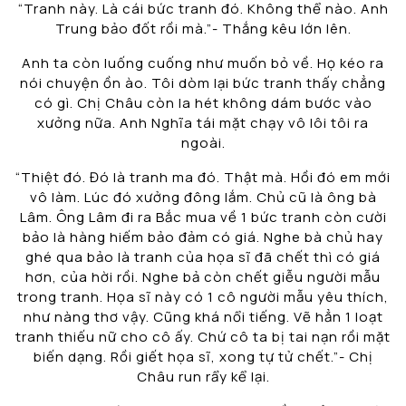
“Tranh này. Là cái bức tranh đó. Không thể nào. Anh
Trung bảo đốt rồi mà.”- Thắng kêu lớn lên.
Anh ta còn luống cuống như muốn bỏ về. Họ kéo ra
nói chuyện ồn ào. Tôi dòm lại bức tranh thấy chẳng
có gì. Chị Châu còn la hét không dám bước vào
xưởng nữa. Anh Nghĩa tái mặt chạy vô lôi tôi ra
ngoài.
“Thiệt đó. Đó là tranh ma đó. Thật mà. Hồi đó em mới
vô làm. Lúc đó xưởng đông lắm. Chủ cũ là ông bà
Lâm. Ông Lâm đi ra Bắc mua về 1 bức tranh còn cười
bảo là hàng hiếm bảo đảm có giá. Nghe bà chủ hay
ghé qua bảo là tranh của họa sĩ đã chết thì có giá
hơn, của hời rồi. Nghe bả còn chết giễu người mẫu
trong tranh. Họa sĩ này có 1 cô người mẫu yêu thích,
như nàng thơ vậy. Cũng khá nổi tiếng. Vẽ hẳn 1 loạt
tranh thiếu nữ cho cô ấy. Chứ cô ta bị tai nạn rồi mặt
biến dạng. Rồi giết họa sĩ, xong tự tử chết.”- Chị
Châu run rẩy kể lại.