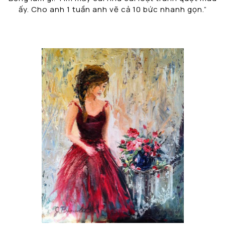
ấy. Cho anh 1 tuần anh vẽ cả 10 bức nhanh gọn.”