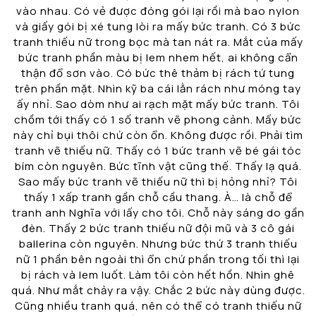
vào nhau. Có vẻ được đóng gói lại rồi mà bao nylon
và giấy gói bị xé tung lòi ra mấy bức tranh. Có 3 bức
tranh thiếu nữ trong bọc mà tan nát ra. Mắt của mấy
bức tranh phần màu bị lem nhem hết, ai không cẩn
thận đổ sơn vào. Có bức thê thảm bị rách tứ tung
trên phần mặt. Nhìn kỹ ba cái lằn rách như móng tay
ấy nhỉ. Sao dòm như ai rạch mặt mấy bức tranh. Tôi
chồm tới thấy có 1 số tranh vẽ phong cảnh. Mấy bức
này chỉ bụi thôi chứ còn ổn. Không được rồi. Phải tìm
tranh vẽ thiếu nữ. Thấy có 1 bức tranh vẽ bé gái tóc
bím còn nguyên. Bức tĩnh vật cũng thế. Thấy lạ quá.
Sao mấy bức tranh vẽ thiếu nữ thì bị hỏng nhỉ? Tôi
thấy 1 xấp tranh gần chỗ cầu thang. À… là chỗ để
tranh anh Nghĩa với lấy cho tôi. Chỗ này sáng do gần
đèn. Thấy 2 bức tranh thiếu nữ đội mũ và 3 cô gái
ballerina còn nguyên. Nhưng bức thứ 3 tranh thiếu
nữ 1 phần bên ngoài thì ổn chứ phần trong tối thì lại
bị rách và lem luốt. Làm tôi còn hết hồn. Nhìn ghê
quá. Như mắt chảy ra vậy. Chắc 2 bức này dùng được.
Cũng nhiều tranh quá, nên có thể có tranh thiếu nữ