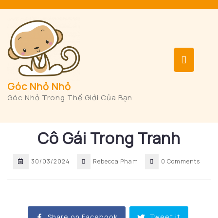
Skip
to
content
Op
But
Góc Nhỏ Nhỏ
Góc Nhỏ Trong Thế Giới Của Bạn
Cô Gái Trong Tranh
30/03/2024
Rebecca Pham
0 Comments
Share on Facebook
Tweet it