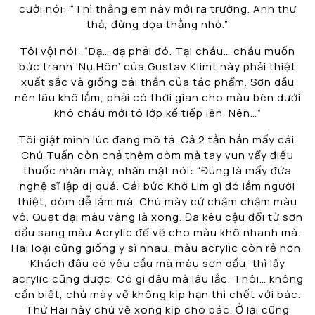
cười nói: “Thì thằng em này mới ra trường. Anh thư
thả, đừng dọa thằng nhỏ.”
Tôi vội nói: “Dạ… dạ phải đó. Tại cháu… cháu muốn
bức tranh ‘Nụ Hôn’ của Gustav Klimt này phải thiệt
xuất sắc và giống cái thần của tác phẩm. Sơn dầu
nên lâu khô lắm, phải có thời gian cho màu bên dưới
khô cháu mới tô lớp kế tiếp lên. Nên…”
Tôi giật mình lúc đang mô tả. Cả 2 tằn hắn mấy cái.
Chú Tuấn còn chả thèm dòm mà tay vun vẩy điếu
thuốc nhăn mày, nhăn mặt nói: “Đúng là mấy đứa
nghệ sĩ lập dị quá. Cái bức Khờ Lim gì đó lắm người
thiệt, dòm dễ lắm mà. Chú mày cứ chậm chậm màu
vô. Quẹt đại màu vàng là xong. Đã kêu cậu đổi từ sơn
dầu sang màu Acrylic để vẽ cho màu khô nhanh mà.
Hai loại cũng giống y sì nhau, màu acrylic còn rẻ hơn.
Khách đâu có yêu cầu mà màu sơn dầu, thì lấy
acrylic cũng được. Có gì đâu mà lâu lắc. Thôi… không
cần biết, chú mày vẽ không kịp hạn thì chết với bác.
Thứ Hai này chú vẽ xong kịp cho bác. Ở lại cũng