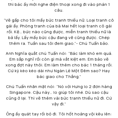
thì bác ấy mới nghe điện thoại xong đi vào phán 1
câu.
“Vẽ gấp cho tôi mấy bức tranh thiếu nữ. Loại tranh cô
gái ấy. Phòng tranh của bà Mai hết loại tranh cô gái
rồi. Kệ… bức nào cũng được, miễn tranh thiếu nữ là
bả lấy. Lấy mấy bức cậu đang vẽ cũng được. Chép
thêm ra. Tuần sau tôi đem giao.”- Chú Tuấn bảo.
Anh Nghĩa quắt chú Tuấn nói: “Bác làm khó em quá.
Em sắp nghĩ rồi còn gì mà vắt kiệt em. Em bảo vẽ
xong đợt này thôi. Em làm thêm cho bác 1 tháng rồi.
Cứ kỳ kèo kéo dài như Ngàn Lẻ Một Đêm sao? Hay
bác giao cho Thắng.”
Chú Tuấn nhăn mặt nói: “Nó với Hưng lo 2 đơn hàng
Singapore. Cậu này… lo giúp tôi nhé. Dù sao cậu
cũng ở lại. Thì vẽ thêm vài bức tranh thiếu nữ đi. Cứ
vậy đi.”
Ông ấy quát tay rồi bỏ đi. Tôi hốt hoảng vội kêu lên: