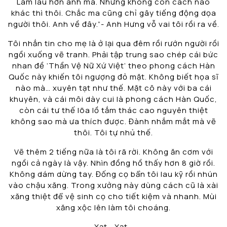
Làm lâu hơn anh mà. Nhưng không còn cách nào
khác thì thôi. Chắc ma cũng chỉ gây tiếng động dọa
người thôi. Anh về đây.”- Anh Hưng vỗ vai tôi rồi ra về.
Tôi nhắn tin cho mẹ là ở lại qua đêm rồi rướn người rồi
ngồi xuống vẽ tranh. Phải tập trung sao chép cái bức
nhan đề ‘Thần Vệ Nữ Xứ Việt’ theo phong cách Hàn
Quốc này khiến tôi ngượng đỏ mặt. Không biết họa sĩ
nào mà… xuyên tạt như thế. Mặt cô này với ba cái
khuyên, và cái môi dày cui là phong cách Hàn Quốc,
còn cái tư thế lõa lồ tắm thác cao nguyên thiệt
không sao mà ưa thích được. Đành nhắm mắt mà vẽ
thôi. Tôi tự nhủ thế.
Vẽ thêm 2 tiếng nữa là tôi rã rời. Không ăn cơm với
ngồi cả ngày là vậy. Nhìn đồng hồ thấy hơn 8 giờ rồi.
Không dám dừng tay. Đống cọ bẩn tôi lau kỹ rồi nhún
vào chậu xăng. Trong xưởng này dùng cách cũ là xài
xăng thiệt để vệ sinh cọ cho tiết kiệm và nhanh. Mùi
xăng xộc lên làm tôi choáng.
Xạt… Xạt…