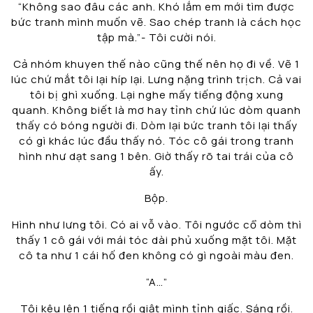
“Không sao đâu các anh. Khó lắm em mới tìm được
bức tranh mình muốn vẽ. Sao chép tranh là cách học
tập mà.”- Tôi cười nói.
Cả nhóm khuyen thế nào cũng thế nên họ đi về. Vẽ 1
lúc chứ mắt tôi lại híp lại. Lưng nặng trình trịch. Cả vai
tôi bị ghì xuống. Lại nghe mấy tiếng động xung
quanh. Không biết là mơ hay tỉnh chứ lúc dòm quanh
thấy có bóng người đi. Dòm lại bức tranh tôi lại thấy
có gì khác lúc đầu thấy nó. Tóc cô gái trong tranh
hình như dạt sang 1 bên. Giờ thấy rõ tai trái của cô
ấy.
Bộp.
Hình như lưng tôi. Có ai vỗ vào. Tôi ngước cổ dòm thì
thấy 1 cô gái với mái tóc dài phủ xuống mặt tôi. Mặt
cô ta như 1 cái hố đen không có gì ngoài màu đen.
“A…”
Tôi kêu lên 1 tiếng rồi giật mình tỉnh giấc. Sáng rồi.