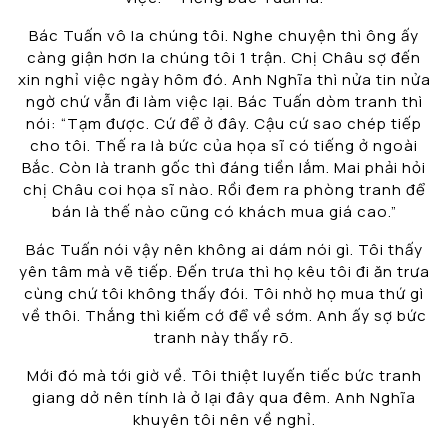
Bác Tuấn vô la chúng tôi. Nghe chuyện thì ông ấy
càng giận hơn la chúng tôi 1 trận. Chị Châu sợ đến
xin nghỉ việc ngày hôm đó. Anh Nghĩa thì nửa tin nửa
ngờ chứ vẫn đi làm việc lại. Bác Tuấn dòm tranh thì
nói: “Tạm được. Cứ để ở đây. Cậu cứ sao chép tiếp
cho tôi. Thế ra là bức của họa sĩ có tiếng ở ngoài
Bắc. Còn là tranh gốc thì đáng tiền lắm. Mai phải hỏi
chị Châu coi họa sĩ nào. Rồi đem ra phòng tranh để
bán là thế nào cũng có khách mua giá cao.”
Bác Tuấn nói vậy nên không ai dám nói gì. Tôi thấy
yên tâm mà vẽ tiếp. Đến trưa thì họ kêu tôi đi ăn trưa
cùng chứ tôi không thấy đói. Tôi nhờ họ mua thứ gì
về thôi. Thắng thì kiếm cớ để về sớm. Anh ấy sợ bức
tranh này thấy rõ.
Mới đó mà tới giờ về. Tôi thiệt luyến tiếc bức tranh
giang dở nên tính là ở lại đây qua đêm. Anh Nghĩa
khuyên tôi nên về nghỉ.