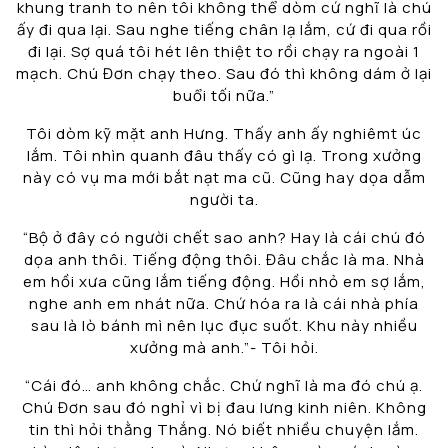
khung tranh to nên tôi không thể dòm cứ nghĩ là chú
ấy đi qua lại. Sau nghe tiếng chân lạ lắm, cứ đi qua rồi
đi lại. Sợ quá tôi hét lên thiệt to rồi chạy ra ngoài 1
mạch. Chú Đơn chạy theo. Sau đó thì không dám ở lại
buổi tối nữa.”
Tôi dòm kỹ mặt anh Hưng. Thấy anh ấy nghiêmt úc
lắm. Tôi nhìn quanh đâu thấy có gì lạ. Trong xưởng
này có vụ ma mới bắt nạt ma cũ. Cũng hay dọa dẫm
người ta.
“Bộ ở đây có người chết sao anh? Hay là cái chú đó
dọa anh thôi. Tiếng động thôi. Đâu chắc là ma. Nhà
em hồi xưa cũng lắm tiếng động. Hồi nhỏ em sợ lắm,
nghe anh em nhát nữa. Chứ hóa ra là cái nhà phía
sau là lò bánh mì nên lục đục suốt. Khu này nhiều
xưởng mà anh.”- Tôi hỏi.
“Cái đó… anh không chắc. Chứ nghĩ là ma đó chú ạ.
Chú Đơn sau đó nghỉ vì bị đau lưng kinh niên. Không
tin thì hỏi thằng Thắng. Nó biết nhiều chuyện lắm.