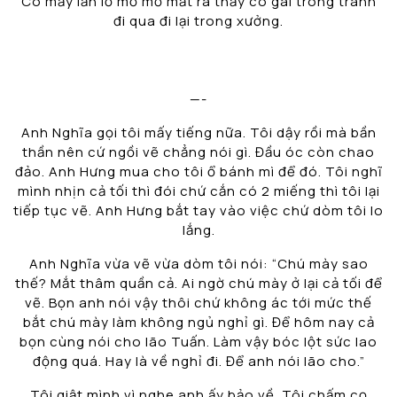
Có mấy lần lơ mơ mở mắt ra thấy cô gái trong tranh
đi qua đi lại trong xưởng.
—-
Anh Nghĩa gọi tôi mấy tiếng nữa. Tôi dậy rồi mà bần
thần nên cứ ngồi vẽ chẳng nói gì. Đầu óc còn chao
đảo. Anh Hưng mua cho tôi ổ bánh mì để đó. Tôi nghĩ
mình nhịn cả tối thì đói chứ cắn có 2 miếng thì tôi lại
tiếp tục vẽ. Anh Hưng bắt tay vào việc chứ dòm tôi lo
lắng.
Anh Nghĩa vừa vẽ vừa dòm tôi nói: “Chú mày sao
thế? Mắt thâm quần cả. Ai ngờ chú mày ở lại cả tối để
vẽ. Bọn anh nói vậy thôi chứ không ác tới mức thế
bắt chú mày làm không ngủ nghỉ gì. Để hôm nay cả
bọn cùng nói cho lão Tuấn. Làm vậy bóc lột sức lao
động quá. Hay là về nghỉ đi. Để anh nói lão cho.”
Tôi giật mình vì nghe anh ấy bảo về. Tôi chấm cọ