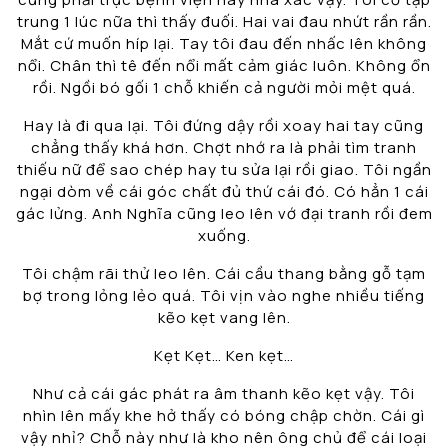
trung 1 lúc nữa thì thấy đuối. Hai vai đau nhứt rần rần.
Mắt cứ muốn híp lại. Tay tôi đau đến nhấc lên không
nổi. Chân thì tê đến nổi mất cảm giác luôn. Không ổn
rồi. Ngồi bó gối 1 chỗ khiến cả người mỏi mệt quá.
Hay là đi qua lại. Tôi đứng dậy rồi xoay hai tay cũng
chẳng thấy khá hơn. Chợt nhớ ra là phải tìm tranh
thiếu nữ để sao chép hay tu sửa lại rồi giao. Tôi ngần
ngại dòm về cái góc chất đủ thứ cái đó. Có hẳn 1 cái
gác lửng. Anh Nghĩa cũng leo lên vớ đại tranh rồi đem
xuống.
Tôi chậm rãi thử leo lên. Cái cầu thang bằng gỗ tạm
bợ trong lỏng lẻo quá. Tôi vịn vào nghe nhiều tiếng
kẽo kẹt vang lên.
Kẹt Kẹt… Ken kẹt…
Như cả cái gác phát ra âm thanh kẽo kẹt vậy. Tôi
nhìn lên mấy khe hở thấy có bóng chập chờn. Cái gì
vậy nhỉ? Chỗ này như là kho nên ông chủ để cái loại