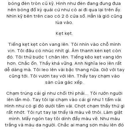
bóng đèn tròn cũ kỹ. Hình như đèn đang đung đưa
nên bóng đổ kỳ quái cứ như có ai đi qua lại trên ấy.
Nhìn kỹ bên trên cao có 2 ô cửa sổ. Hẳn là gió cũng
lùa vào.
Kẹt kẹt.
Tiếng kẹt kẹt còn vang lên. Tôi nhìn vào chỗ mình
vịn. Tôi đâu có nhúc nhít gì. Âm thanh kèn kẹt còn
đó. Tôi thử bước 1 chân lên. Tiếng kẽo kẹt vang lớn
hơn. Chắc ổn. Thấy khá vững. Anh Nghĩa leo lên rất
dễ dàng mà. Tôi leo lên vài bậc thang nữa. Giờ với tay
cũng tới. Tôi vươn tay với lên. Thấy tay chạm vào
sàn của gác xếp.
Chạm trúng cái gì như chổi thì phải…. Tôi rướn người
lên lần mò. Tay tôi lại chạm vào cái gì như 1 tấm vải.
Hình như có gì đó dưới tấm vải. Chợt chạm thấy thứ gì
rất nhớt. Tôi rụt tay lại thấy là màu vẽ thôi. Làm giật
mình. Mấy ngón tay tôi dính đầy màu vẽ. Như màu
trắng và màu da người. Chắc ai mang sơn màu lên đó