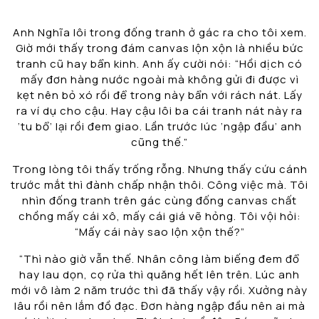
Anh Nghĩa lôi trong đống tranh ở gác ra cho tôi xem.
Giờ mới thấy trong đám canvas lộn xộn là nhiều bức
tranh cũ hay bẩn kinh. Anh ấy cười nói: “Hồi dịch có
mấy đơn hàng nước ngoài mà không gửi đi được vì
kẹt nên bỏ xó rồi để trong này bẩn với rách nát. Lấy
ra ví dụ cho cậu. Hay cậu lôi ba cái tranh nát này ra
‘tu bổ’ lại rồi đem giao. Lần trước lúc ‘ngập đầu’ anh
cũng thế.”
Trong lòng tôi thấy trống rỗng. Nhưng thấy cứu cánh
trước mắt thì đành chấp nhận thôi. Công việc mà. Tôi
nhìn đống tranh trên gác cùng đống canvas chất
chồng mấy cái xô, mấy cái giá vẽ hỏng. Tôi vội hỏi:
“Mấy cái này sao lộn xộn thế?”
“Thì nào giờ vẫn thế. Nhân công làm biếng đem đổ
hay lau dọn, cọ rửa thì quăng hết lên trên. Lúc anh
mới vô làm 2 năm trước thì đã thấy vậy rồi. Xưởng này
lâu rồi nên lắm đồ đạc. Đơn hàng ngập đầu nên ai mà