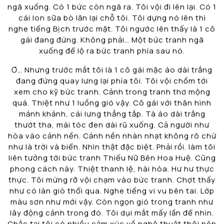
ngã xuống. Có 1 bức còn ngã ra. Tôi vội đi lên lại. Có 1
cái lon sữa bò lăn lại chỗ tôi. Tôi dựng nó lên thì
nghe tiếng Bịch trước mặt. Tôi ngước lên thấy là 1 cô
gái đang đứng. Không phải… Một bức tranh ngã
xuống để lộ ra bức tranh phía sau nó.
Ơ… Nhưng trước mắt tôi là 1 cô gái mặc áo dài trắng
đang đứng quay lưng lại phía tôi. Tôi vội chồm tới
xem cho kỹ bức tranh. Cảnh trong tranh thơ mộng
quá. Thiệt như 1 luồng gió vậy. Cô gái với thân hình
mảnh khảnh, cái lưng thẳng tắp. Tà áo dài trắng
thướt tha, mái tóc đen dài rũ xuống. Cả người như
hòa vào cảnh nền. Cảnh nền nhàn nhạt không rõ chứ
như là trời và biển. Nhìn thật đặc biệt. Phải rồi. làm tôi
liên tưởng tới bức tranh Thiếu Nữ Bên Hoa Huệ. Cũng
phong cách này. Thiệt thanh lệ, hài hòa. Hư hư thực
thực. Tôi mừng rỡ vội chạm vào bức tranh. Chợt thấy
như có làn giò thổi qua. Nghe tiếng vi vu bên tai. Lớp
màu sơn như mới vậy. Còn ngọn gió trong tranh như
lây động cảnh trong đó. Tôi dụi mắt mấy lần để nhìn.
Chắc tại tôi có nhiều cảm xúc về nghệ thuật thôi nên