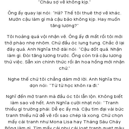
“Cháu sợ vẽ không kịp.”
Ông ấy quay lại nói: “Hả? Thế tôi thuê thợ vẽ khác.
Mướn cậu làm gì mà cậu bảo không kịp. Hay muốn
tăng lương?”
Tôi hoảng quá vội nhận vẽ. Ông ấy đi mất rồi tôi mới
thở phào nhẹ nhõm. Chứ đầu óc lung tung. Chắc ở lại
đây quá. Anh Nghĩa thở dài nói: “Cậu dốt quá. Nhận
làm gì. Đòi tăng lương trước. Ổng còn trả cậu lương
thử việc. Sẵn xin chính thức rồi ăn hoa hồng mới nhận
chứ.”
Nghe thế chứ tôi chẳng dám mở lời. Anh Nghĩa thu
dọn nói: “Từ từ học khôn ra đi.”
Nghĩ đến mớ tranh mà đầu óc tôi lẫn lộn. Không biết
làm sao vẽ hết. Anh Nghĩa cười nhạt nói: “Tranh
thiếu gì trường phái. Dễ ẹc ấy mà. Cậu tìm đại vài bức
tranh thiếu nữ dễ vẽ rồi sao chép là xong. Chứ chọn
mấy cái tranh như Mona Lisa hay Tháng Sáu Cháy
Bỏng làm gì. Tìm mấy cái như cái loạt tranh quẹt màu