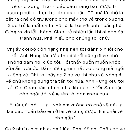
vẽ cho xong. Tranh các cậu mang bán được thì
xưởng mới có tiền trả cho các cậu. Tôi mà là chủ là
đặt ra chế độ trừ lương cho mấy thợ vẽ trong xưởng.
Giao trễ là mất uy tín với lại là tôi với anh Tuấn phải
đứng ra xin lỗi khách. Giao trễ nhiều lần thì ai còn đặt
tranh nữa. Phải hiểu cho chúng tôi chứ.”
Chị ấy coi bộ còn nặng nhẹ nên tôi đành xin lỗi cho
rồi. Anh Hưng lắc đầu thở dài rồi cũng đi về chứ
không dám nói giúp tôi. Tôi thấy buồn muốn khóc.
Vừa ấm vừa ức. Đành để nghẹn hết vô trong mà ngồi
xuống vẽ. Chị ta thấy cả 2 bỏ về thì như vội vàng đi
về chứ không đứng tra tấn tôi nữa. Anh Hưng kêu tôi
về. Chị Châu cầm chùm chìa khóa nói: “Ôi. Sao cậu
còn ngồi đó. Về lẹ lên tôi còn khóa cửa.”
Tôi lật đật nói: “Dạ… Nhà em không có chỗ vẽ đâu ạ.
Mà bác Tuấn bảo em ở lại vẽ cũng được. Em phải vẽ
cho gấp.”
Cả 2 như rùn mình cùng 1 lúc. Thái độ chị Châu có vẻ