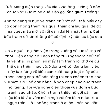
“Nè. Mang điện thoại kêu kìa. Sao ông Tuấn giờ còn
chưa vô? Bực mình quá. Sẵn gọi ổng giùm 1 tiếng.”
Anh ta đang hì hục vẽ tranh chứ rất cẩu thả. Mấy cây
cọ còn không thèm rửa qua, thậm chí lau qua, để đó
mà quẹt màu mới vô rồi dậm đại lên mặt tranh. Cái
bức tranh cỡ lớn không để cố định kỹ nên cứ bậc qua
lại.
Có 3 người thợ làm việc trong xưởng vẽ. Họ là thợ vẽ
thôi. Hiện đang có 1 đơn hàng từ Singapore chứ chỉ
là vẽ nhái, in phun lên mấy tấm tranh rồi thợ vẽ cứ
thế dậm thêm màu vô. Xưởng vẽ tôi đang làm việc
này là xưởng vẽ kiểu sản xuất hàng loạt mấy bức
tranh ‘hàng chợ’ để bán rộng rãi cho khách treo cho
vui mắt. Có 1 số đơn hàng là sao chép các bức tranh
nổi tiếng. Tôi vừa nghe điện thoại vừa dòm 4 bức
tranh sao chép. Chùm tranh thiếu nữ gợi cảm, ăn
mặc lõa lồ. Áo yếm mằm ngủ với ôm bình nước khoe
ngực trần… Là 1 phòng tranh ở quận 1 hẳn hoi đặt.