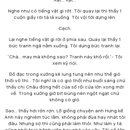
Nghe như có tiếng vật gì rớt. Tôi quay lại thì thấy 1
cuộn giấy rơi tá lả xuống. Tôi vội tới dựng lên.
Cạch.
Lại nghe tiếng vật gì rơi ở phía sau. Quay lại thấy 1
bức tranh ngã nằm xuống. Tôi dựng bức tranh lại.
“Chà… may mà không sao? Tranh này khô rồi.”- Tôi
xem kỹ nói.
Đồ đạc trong xưởng kê lung tung nên như thế gió
thổi vô thì… Tôi nghĩ là có gió thổi như buổi sáng chứ
thấy chị Châu đóng hết cửa sổ rồi cửa lớn xong mới
về. Trong xưởng giờ bít bùng nên ngột ngạt chứ
không có gió.
Sao… thấy hơi rờn rợn. Lỡ giống chuyện anh Hưng kể.
Anh này nghiêm túc lắm, không phải đùa hay nhát tôi
đâu. Nhưng sợ thì cũng phải làm thôi. Như làm y tá
cũng phải trực bệnh viện hay nhà xác vậy. Tôi cố tập