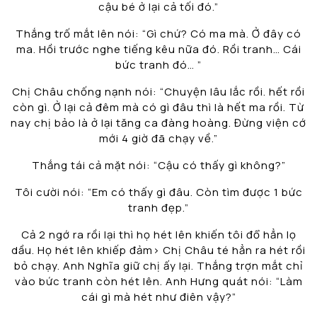
cậu bé ở lại cả tối đó.”
Thắng trố mắt lên nói: “Gì chứ? Có ma mà. Ở đây có
ma. Hồi trước nghe tiếng kêu nữa đó. Rồi tranh… Cái
bức tranh đó… ”
Chị Châu chống nạnh nói: “Chuyện lâu lắc rồi. hết rồi
còn gì. Ở lại cả đêm mà có gì đâu thì là hết ma rồi. Từ
nay chị bảo là ở lại tăng ca đàng hoàng. Đừng viện cớ
mới 4 giờ đã chạy về.”
Thắng tái cả mặt nói: “Cậu có thấy gì không?”
Tôi cười nói: “Em có thấy gì đâu. Còn tìm được 1 bức
tranh đẹp.”
Cả 2 ngớ ra rồi lại thì họ hét lên khiến tôi đổ hẳn lọ
dầu. Họ hét lên khiếp đảm> Chị Châu té hẳn ra hét rồi
bỏ chạy. Anh Nghĩa giữ chị ấy lại. Thắng trợn mắt chỉ
vào bức tranh còn hét lên. Anh Hưng quát nói: “Làm
cái gì mà hét như điên vậy?”