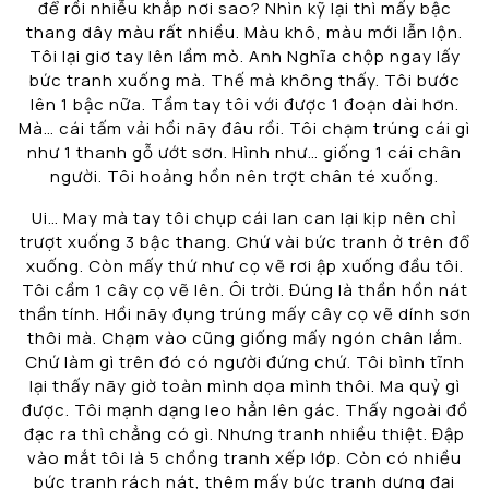
để rồi nhiễu khắp nơi sao? Nhìn kỹ lại thì mấy bậc
thang dây màu rất nhiều. Màu khô, màu mới lẫn lộn.
Tôi lại giơ tay lên lầm mò. Anh Nghĩa chộp ngay lấy
bức tranh xuống mà. Thế mà không thấy. Tôi bước
lên 1 bậc nữa. Tầm tay tôi với được 1 đoạn dài hơn.
Mà… cái tấm vải hồi nãy đâu rồi. Tôi chạm trúng cái gì
như 1 thanh gỗ ướt sơn. Hình như… giống 1 cái chân
người. Tôi hoảng hồn nên trợt chân té xuống.
Ui… May mà tay tôi chụp cái lan can lại kịp nên chỉ
trượt xuống 3 bậc thang. Chứ vài bức tranh ở trên đổ
xuống. Còn mấy thứ như cọ vẽ rơi ập xuống đầu tôi.
Tôi cầm 1 cây cọ vẽ lên. Ôi trời. Đúng là thần hồn nát
thần tính. Hồi nãy đụng trúng mấy cây cọ vẽ dính sơn
thôi mà. Chạm vào cũng giống mấy ngón chân lắm.
Chứ làm gì trên đó có người đứng chứ. Tôi bình tĩnh
lại thấy nãy giờ toàn mình dọa mình thôi. Ma quỷ gì
được. Tôi mạnh dạng leo hẳn lên gác. Thấy ngoài đồ
đạc ra thì chẳng có gì. Nhưng tranh nhiều thiệt. Đập
vào mắt tôi là 5 chồng tranh xếp lớp. Còn có nhiều
bức tranh rách nát, thêm mấy bức tranh dựng đại