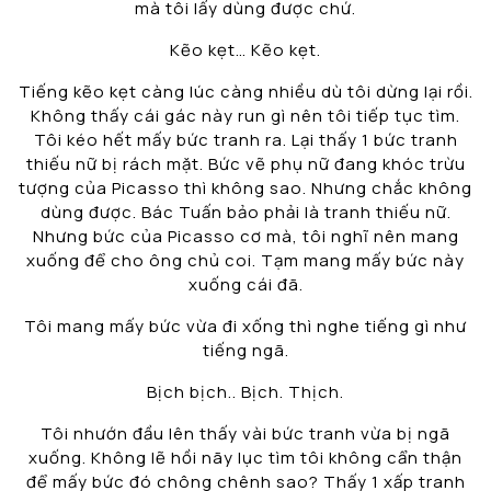
mà tôi lấy dùng được chứ.
Kẽo kẹt… Kẽo kẹt.
Tiếng kẽo kẹt càng lúc càng nhiều dù tôi dừng lại rồi.
Không thấy cái gác này run gì nên tôi tiếp tục tìm.
Tôi kéo hết mấy bức tranh ra. Lại thấy 1 bức tranh
thiếu nữ bị rách mặt. Bức vẽ phụ nữ đang khóc trừu
tượng của Picasso thì không sao. Nhưng chắc không
dùng được. Bác Tuấn bảo phải là tranh thiếu nữ.
Nhưng bức của Picasso cơ mà, tôi nghĩ nên mang
xuống để cho ông chủ coi. Tạm mang mấy bức này
xuống cái đã.
Tôi mang mấy bức vừa đi xống thì nghe tiếng gì như
tiếng ngã.
Bịch bịch.. Bịch. Thịch.
Tôi nhướn đầu lên thấy vài bức tranh vừa bị ngã
xuống. Không lẽ hồi nãy lục tìm tôi không cẩn thận
để mấy bức đó chông chênh sao? Thấy 1 xấp tranh