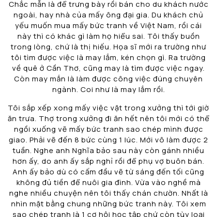
Chắc mẫn là để trưng bày rồi bán cho du khách nước
ngoài, hay nhà của mấy ông đại gia. Du khách chủ
yếu muốn mua mấy bức tranh về Việt Nam, rồi cái
này thì có khác gì làm họ hiểu sai. Tôi thấy buồn
trong lòng, chứ là thị hiếu. Họa sĩ mới ra trường như
tôi tìm được việc là may lắm, kén chọn gì. Ra trường
về quê ở Cần Thơ, cũng may là tìm được việc ngay.
Còn may mắn là làm được công việc đúng chuyên
ngành. Coi như là may lắm rồi.
Tôi sắp xếp xong mấy việc vặt trong xưởng thì tới giờ
ăn trưa. Thợ trong xưởng đi ăn hết nên tôi mới có thể
ngồi xuống vẽ mấy bức tranh sao chép mình được
giao. Phải vẽ đến 8 bức cùng 1 lúc. Mới vô làm được 2
tuần. Nghe anh Nghĩa bảo sau này còn gánh nhiều
hơn ấy, do anh ấy sắp nghỉ rồi để phụ vợ buôn bán.
Anh ấy bảo dù có cấm đầu vẽ từ sáng đến tối cũng
không đủ tiền để nuôi gia đình. Vừa vào nghề mà
nghe nhiều chuyện nên tôi thấy chán chườn. Nhất là
nhìn mặt bằng chung những bức tranh này. Tôi xem
sao chép tranh là 1 cơ hội học tập chứ còn tùy loại