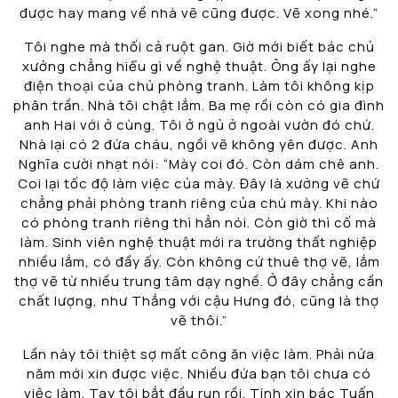
được hay mang về nhà vẽ cũng được. Vẽ xong nhé.”
Tôi nghe mà thối cả ruột gan. Giờ mới biết bác chủ
xưởng chẳng hiểu gì về nghệ thuật. Ông ấy lại nghe
điện thoại của chủ phòng tranh. Làm tôi không kịp
phân trần. Nhà tôi chật lắm. Ba mẹ rồi còn có gia đình
anh Hai với ở cùng. Tôi ở ngủ ở ngoài vườn đó chứ.
Nhà lại có 2 đứa cháu, ngồi vẽ không yên được. Anh
Nghĩa cười nhạt nói: “Mày coi đó. Còn dám chê anh.
Coi lại tốc độ làm việc của mày. Đây là xưởng vẽ chứ
chẳng phải phòng tranh riêng của chú mày. Khi nào
có phòng tranh riêng thì hẳn nói. Còn giờ thì cố mà
làm. Sinh viên nghệ thuật mới ra trường thất nghiệp
nhiều lắm, có đầy ấy. Còn không cứ thuê thợ vẽ, lắm
thợ vẽ từ nhiều trung tâm dạy nghề. Ở đây chẳng cần
chất lượng, như Thắng với cậu Hưng đó, cũng là thợ
vẽ thôi.”
Lần này tôi thiệt sợ mất công ăn việc làm. Phải nửa
năm mới xin được việc. Nhiều đứa bạn tôi chưa có
việc làm. Tay tôi bắt đầu run rồi. Tính xin bác Tuấn