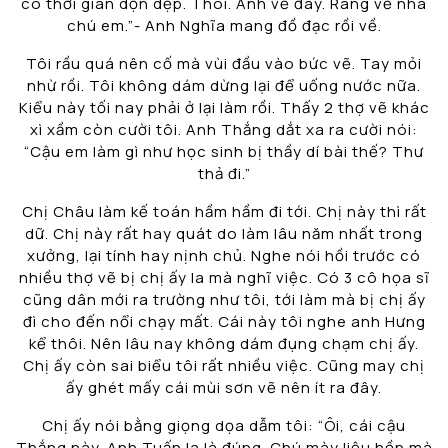
có thời gian dọn dẹp. Thôi. Anh về đây. Ráng vẽ nha
chú em.”- Anh Nghĩa mang đồ đạc rồi về.
Tôi rầu quá nên cố mà vùi đầu vào bức vẽ. Tay mỏi
nhừ rồi. Tôi không dám dừng lại để uống nước nữa.
Kiểu này tối nay phải ở lại làm rồi. Thấy 2 thợ vẽ khác
xì xầm còn cười tôi. Anh Thắng dắt xa ra cười nói:
“Cậu em làm gì như học sinh bị thầy dí bài thế? Thư
thả đi.”
Chị Châu làm kế toán hầm hầm đi tới. Chị này thì rất
dữ. Chị này rất hay quát do làm lâu năm nhất trong
xưởng, lại tính hay nịnh chủ. Nghe nói hồi trước có
nhiều thợ vẽ bị chị ấy la mà nghĩ việc. Có 3 cô họa sĩ
cũng dân mới ra trường như tôi, tới làm mà bị chị ấy
đì cho đến nổi chạy mất. Cái này tôi nghe anh Hưng
kể thôi. Nên lâu nay không dám đụng chạm chị ấy.
Chị ấy còn sai biểu tôi rất nhiều việc. Cũng may chị
ấy ghét mấy cái mùi sơn vẽ nên ít ra đây.
Chị ấy nói bằng giọng dọa dẫm tôi: “Ôi, cái cậu
Thắng này. Anh Tuấn la là đúng. Chú mày liệu hồn mà