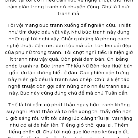
cảm giác trong tranh có chuyển động. Chứ là 1 bức
tranh mà.
Tôi vội mang bức tranh xuống để nghiên cứu. Thiệt
như tìm được báu vật vậy. Như bức tranh này đúng
những gì tôi nghĩ vậy. Chẳng những là phong cách
nghệ thuật đậm nét dân tộc mà còn tôn lên cái đẹp
của phụ nữ trong tranh. Tôi chợt nghĩ tiếc là hiện giờ
ít tranh như vậy quá. Còn phải đem bán. Chi bằng
chép tranh ra. Bức trnah ‘Thiếu Nữ Bên Hoa Huệ’ bản
gốc lưu lạc không biết ở đâu. Các phiên bản trưng
bày hiện giờ đều là tranh sao chép. Chứ là kiệt tác
nghệ thuật còn gợi cảm hứng cho nhiều tranh sau
này. Bức này cũng đúng chủ đề mà chú Tuấn cần.
Thế là tôi cầm cọ phát thảo ngay bức tranh không
suy nghĩ. Phát thảo và tô nền xong thì thấy đến hơn
5 giờ sáng rồi. Mắt tôi càng lúc càng trĩu lại. Vai nặng
như có ai đè hẳn lên. Tiếng gió thổi qua lại. Thêm
tiếng chân đi. Chứ tôi ngủ gục lúc nào không biết.