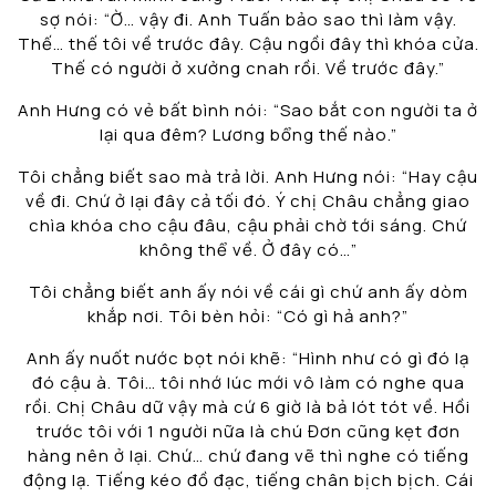
sợ nói: “Ờ… vậy đi. Anh Tuấn bảo sao thì làm vậy.
Thế… thế tôi về trước đây. Cậu ngồi đây thì khóa cửa.
Thế có người ở xưởng cnah rồi. Về trước đây.”
Anh Hưng có vẻ bất bình nói: “Sao bắt con người ta ở
lại qua đêm? Lương bổng thế nào.”
Tôi chẳng biết sao mà trả lời. Anh Hưng nói: “Hay cậu
về đi. Chứ ở lại đây cả tối đó. Ý chị Châu chẳng giao
chìa khóa cho cậu đâu, cậu phải chờ tới sáng. Chứ
không thể về. Ở đây có…”
Tôi chẳng biết anh ấy nói về cái gì chứ anh ấy dòm
khắp nơi. Tôi bèn hỏi: “Có gì hả anh?”
Anh ấy nuốt nước bọt nói khẽ: “Hình như có gì đó lạ
đó cậu à. Tôi… tôi nhớ lúc mới vô làm có nghe qua
rồi. Chị Châu dữ vậy mà cứ 6 giờ là bả lót tót về. Hồi
trước tôi với 1 người nữa là chú Đơn cũng kẹt đơn
hàng nên ở lại. Chứ… chứ đang vẽ thì nghe có tiếng
động lạ. Tiếng kéo đồ đạc, tiếng chân bịch bịch. Cái