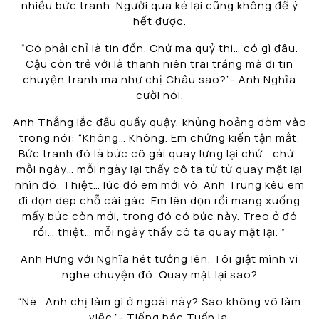
nhiều bức tranh. Người qua kẻ lại cũng không để ý
hết được.
“Có phải chỉ là tin đồn. Chứ ma quỷ thì… có gì đâu.
Cậu còn trẻ với là thanh niên trai tráng mà đi tin
chuyện tranh ma như chị Châu sao?”- Anh Nghĩa
cười nói.
Anh Thắng lắc đầu quầy quậy, khủng hoảng dòm vào
trong nói: “Không… Không. Em chứng kiến tận mắt.
Bức tranh đó là bức cô gái quay lưng lại chứ… chứ…
mỗi ngày… mỗi ngày lại thấy cô ta từ từ quay mặt lại
nhìn đó. Thiệt… lúc đó em mới vô. Anh Trung kêu em
đi dọn dẹp chỗ cái gác. Em lên dọn rồi mang xuống
mấy bức còn mới, trong đó có bức này. Treo ở đó
rồi… thiệt… mỗi ngày thấy cô ta quay mặt lại. ”
Anh Hưng với Nghĩa hét tướng lên. Tôi giật mình vì
nghe chuyện đó. Quay mặt lại sao?
“Nè.. Anh chị làm gì ở ngoài này? Sao không vô làm
việc.”- Tiếng bác Tuấn la.