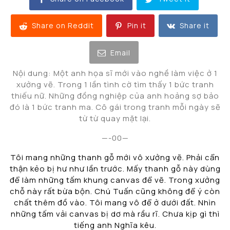
Share on Reddit
Pin it
Share it
Email
Nội dung: Một anh họa sĩ mới vào nghề làm việc ở 1
xưởng vẽ. Trong 1 lần tình cờ tìm thấy 1 bức tranh
thiếu nữ. Những đồng nghiệp của anh hoảng sợ bảo
đó là 1 bức tranh ma. Cô gái trong tranh mỗi ngày sẽ
từ từ quay mặt lại.
—-00—
Tôi mang những thanh gỗ mới vô xưởng vẽ. Phải cẩn
thận kẻo bị hư như lần trước. Mấy thanh gỗ này dùng
để làm những tấm khung canvas để vẽ. Trong xưởng
chỗ này rất bừa bộn. Chú Tuấn cũng không để ý còn
chất thêm đồ vào. Tôi mang vô để ở dưới đất. Nhìn
những tấm vải canvas bị dơ mà rầu rĩ. Chưa kịp gì thì
tiếng anh Nghĩa kêu.