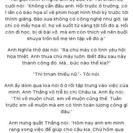
cười nói: “Không cần đâu anh. Hồi trước ở trường, có
1 lần có bác họa sĩ vẽ phim hoạt hình thời kỳ trước tới
thỉnh giảng. Bảo xưa không có công nghệ như giờ, lại
chỉ có mấy họa sĩ, họ vẽ suốt từ sáng tới tối đó ạ. Hồi
còn đi học, bị dí bài vở, mà em còn thích vẽ nên buổi
khuya trốn bố mẹ lén tập vẽ đó ạ.”
Anh Nghĩa thở dài nói: “Ra chú mày có tình yêu hội
họa thiệt. Anh thua chú mày luôn. Biết đâu sau này
thành công đó. Mà… bức nào thế kia?”
“Thì trnah thiếu nữ.”- Tôi nói.
Anh ấy dòm qua loa nói ờ ờ rồi tập trung vào việc của
mình. Anh Thắng vô trễ bị chị Châu la. Anh ấy nói:
“Thì vô muộn chút, em về muộn cũng thế. Tuần
trước em về muộn mà em có tính toán lương công gì
đâu.”
Anh Hưng quắt Thắng nói: “Hôm nay anh em mình
rang xong việc để giúp cho cậu kia. Chứ hôm qua