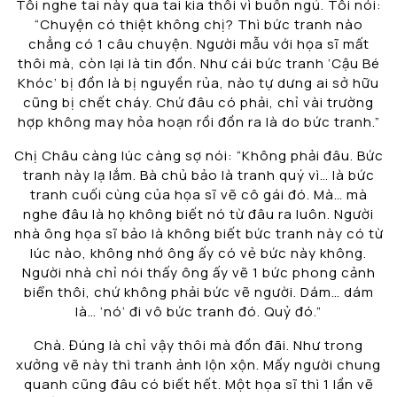
Tôi nghe tai này qua tai kia thôi vì buồn ngủ. Tôi nói:
“Chuyện có thiệt không chị? Thì bức tranh nào
chẳng có 1 câu chuyện. Người mẫu với họa sĩ mất
thôi mà, còn lại là tin đồn. Như cái bức tranh ‘Cậu Bé
Khóc’ bị đồn là bị nguyền rủa, nào tự dưng ai sở hữu
cũng bị chết cháy. Chứ đâu có phải, chỉ vài trường
hợp không may hỏa hoạn rồi đồn ra là do bức tranh.”
Chị Châu càng lúc càng sợ nói: “Không phải đâu. Bức
tranh này lạ lắm. Bà chủ bảo là tranh quý vì… là bức
tranh cuối cùng của họa sĩ vẽ cô gái đó. Mà… mà
nghe đâu là họ không biết nó từ đâu ra luôn. Người
nhà ông họa sĩ bảo là không biết bức tranh này có từ
lúc nào, không nhớ ông ấy có vẻ bức này không.
Người nhà chỉ nói thấy ông ấy vẽ 1 bức phong cảnh
biển thôi, chứ không phải bức vẽ người. Dám… dám
là… ‘nó’ đi vô bức tranh đó. Quỷ đó.”
Chà. Đúng là chỉ vậy thôi mà đồn đãi. Như trong
xưởng vẽ này thì tranh ảnh lộn xộn. Mấy người chung
quanh cũng đâu có biết hết. Một họa sĩ thì 1 lần vẽ