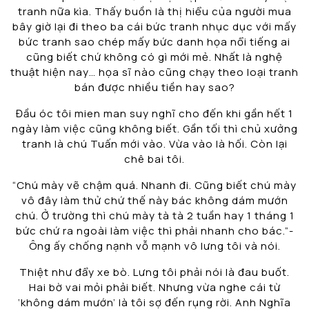
tranh nữa kìa. Thấy buồn là thị hiểu của người mua
bây giờ lại đi theo ba cái bức tranh nhục dục với mấy
bức tranh sao chép mấy bức danh họa nổi tiếng ai
cũng biết chứ không có gì mới mẻ. Nhất là nghệ
thuật hiện nay… họa sĩ nào cũng chạy theo loại tranh
bán được nhiều tiền hay sao?
Đầu óc tôi mien man suy nghĩ cho đến khi gần hết 1
ngày làm việc cũng không biết. Gần tối thì chủ xưởng
tranh là chú Tuấn mới vào. Vừa vào là hối. Còn lại
chê bai tôi.
“Chú mày vẽ chậm quá. Nhanh đi. Cũng biết chú mày
vô đây làm thử chứ thế này bác không dám mướn
chú. Ở trường thì chú mày tà tà 2 tuần hay 1 tháng 1
bức chứ ra ngoài làm việc thì phải nhanh cho bác.”-
Ông ấy chống nạnh vỗ mạnh vô lưng tôi và nói.
Thiệt như đẩy xe bò. Lưng tôi phải nói là đau buốt.
Hai bờ vai mỏi phải biết. Nhưng vừa nghe cái từ
‘không dám mướn’ là tôi sợ đến rụng rời. Anh Nghĩa