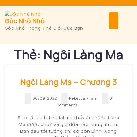
Skip
to
content
Ope
Góc Nhỏ Nhỏ
Góc Nhỏ Trong Thế Giới Của Bạn
But
Thẻ:
Ngôi Làng Ma
Ngôi Làng Ma – Chương 3
06/09/2022
Rebecca Pham
0
Comments
Sao tất cả tụi nó lại mơ thấy ác mộng Làng
Ma được chứ? Và giờ đứa nào cũng im lìm.
Ban đầu tôi tưởng chỉ có con Bình. Xong