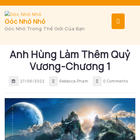
Skip
to
content
Op
Góc Nhỏ Nhỏ
Góc Nhỏ Trong Thế Giới Của Bạn
But
Anh Hùng Làm Thêm Quỷ
Vương-Chương 1
27/06/2022
Rebecca Pham
0 Comments