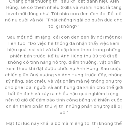
Chẳng phải thường thì sau khi đạt danh hiệu ANh
Hùng, sẽ có thêm nhiều Skills và vũ khí hoặc là tăng
level mới đúng chứ. Tôi nhìn con đen đen đó. Rồi cố
nở nụ cười và nói: “Phải chăng Ngài có quên đưa cho
tôi gì không?”
Sau một hồi im lặng, cái con đen đen ấy nói một hơi
lien tục: “Do việc hệ thống đã nhận thấy việc kém
hiệu quả, sai sót và bất cập kèm theo trong những
phiên bản trước. Kể từ Anh Hùng thứ 89 trở đi sẽ
không có tính năng hỗ trợ, điểm thưởng, vật phẩm
kèm theo khi đạt được chức vụ Anh Hùng. Sau cuộc
chiến giữa Quỷ Vương và Anh Hùng trước đây, những
kỹ năng, sát chiêu và vật phẩm mà hệ thống phụ trợ
cho phe loài người và anh hùng đã khiến cho thế giới
bất ổn định và xảy ra nhiều hậu quả nghiêm trọng,
nên từ giờ để đảm bảo tính công bằng và khiến cuộc
chiến thêm phần thú vị thì những phần phụ trợ sẽ bị
bõ.”
Mặt tôi lúc này khá là bơ mà miệng tôi thì không thể