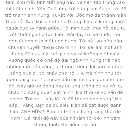
tạm lờ đi mấy tình tiết phụ này, và nên tập trung vào
chi tiết chính. Yây. Cuối ùng tôi cũng làm được, tôi đã
trở thành anh hùng. Tuyệt vời. Ước mơ đã thành hiện
thực rồi. Sau khi la hét như thằng điên, à không, một
người cực kỳ hạnh phúc. Tôi mỉn cười, mọi nỗi đau từ
vết thương như tan biến. Rồi đây tôi sẽ bước trên
con đường của một anh hùng. Tôi sẽ tạo nên câu
chuyện huyển thoại cho mình. Tôi sẽ làm một anh
hùng để cứu lấy thế giới này và không biết mấy
vương quốc có chế độ đãi ngộ Anh hùng thế nào,
nhưng mà tiền vàng, à không tương lai sao mà tươi
sáng quá đi, tôi thấy chói rồi.… À mà hình như tôi
quên cái gì đó. Tôi quay đầu lại nhìn cái con đen đen
đó. Nãy giờ nó đang bay lơ lửng trông có vẻ vô lo,
chắc nó đang quan sát mình. Mà thôi kệ vô vấn đề
chính. Tôi nói: “Vậy là tôi đã thành anh hùng.” Nó
đáp: “Vâng. Bạn đã đủ điều kiện để đạt được danh
hiệu ANH HÙNG. Bạn có thể mở bảng rạng thái để
xem.” Cái thái độ này của nó làm tôi có linh cảm
không lành. Để kiểm tra thử.