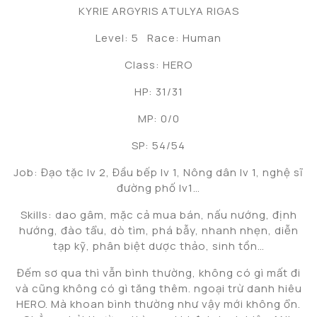
KYRIE ARGYRIS ATULYA RIGAS
Level: 5 Race: Human
Class: HERO
HP: 31/31
MP: 0/0
SP: 54/54
Job: Đạo tặc lv 2, Đầu bếp lv 1, Nông dân lv 1, nghệ sĩ
đường phố lv1…
Skills: dao gâm, mặc cả mua bán, nấu nướng, định
hướng, đào tẩu, dò tìm, phá bẫy, nhanh nhẹn, diễn
tạp kỹ, phân biệt dược thảo, sinh tồn…
Đếm sơ qua thì vẫn bình thường, không có gì mất đi
và cũng không có gì tăng thêm. ngoại trừ danh hiêu
HERO. Mà khoan bình thường như vậy mới không ổn.