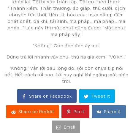
khép lại. Tôi bị sốc toàn tập. Tôi cố thềo thào:
“Thánh kiếm, Thần thương, áo giáp, thú cưỡi, dịch
chuyển tức thời, tiên tri, hỏa cầu, mưa băng, đấm
phát chết, bá khí, tái sinh, ma pháp… ma pháp… ma
pháp…” Lúc này thì một chút cũng được: “Một chút
ma pháp vậy.”
“Không.” Con đen đen ấy nói.
Đừng trả lời nhanh vậy chứ, thử hạ giá xem: “Vũ kh..”
“Không.” Vẫn lời đau lòng đó.Tôi còn chưa kịp nói
hết. Hết cách rồi sao, tôi suy nghĩ khi ngẩng mặt nhìn
trời.
Share on Facebook
Tweet it
Share on Reddit
Pin it
Share it
Email