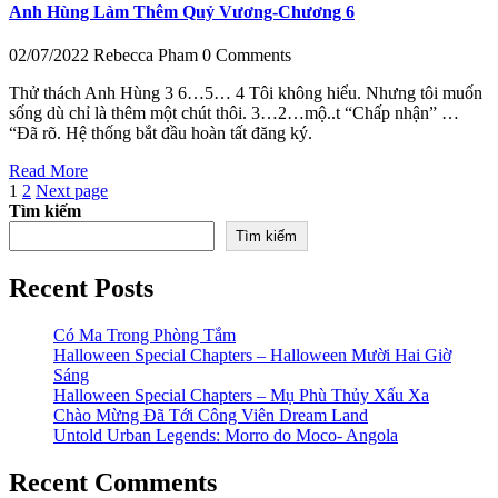
Anh Hùng Làm Thêm Quỷ Vương-Chương 6
02/07/2022
Rebecca Pham
0 Comments
Thử thách Anh Hùng 3 6…5… 4 Tôi không hiểu. Nhưng tôi muốn
sống dù chỉ là thêm một chút thôi. 3…2…mộ..t “Chấp nhận” …
“Đã rõ. Hệ thống bắt đầu hoàn tất đăng ký.
Read More
Phân
Page
Page
1
2
Next page
Tìm kiếm
trang
Tìm kiếm
bài
viết
Recent Posts
Có Ma Trong Phòng Tắm
Halloween Special Chapters – Halloween Mười Hai Giờ
Sáng
Halloween Special Chapters – Mụ Phù Thủy Xấu Xa
Chào Mừng Đã Tới Công Viên Dream Land
Untold Urban Legends: Morro do Moco- Angola
Recent Comments