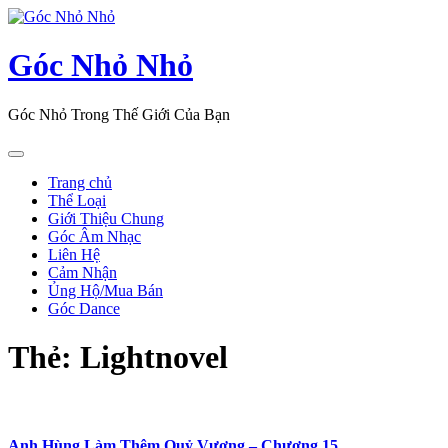
Skip
to
content
Góc Nhỏ Nhỏ
Góc Nhỏ Trong Thế Giới Của Bạn
Open
Button
Trang chủ
Thể Loại
Giới Thiệu Chung
Góc Âm Nhạc
Liên Hệ
Cảm Nhận
Ủng Hộ/Mua Bán
Góc Dance
Close
Thẻ:
Lightnovel
Button
Anh Hùng Làm Thêm Quỷ Vương – Chương 15