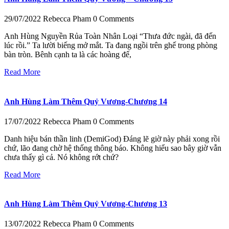
29/07/2022
Rebecca Pham
0 Comments
Anh Hùng Nguyền Rủa Toàn Nhân Loại “Thưa đức ngài, đã đến
lúc rồi.” Ta lười biếng mở mắt. Ta đang ngồi trên ghế trong phòng
bàn tròn. Bênh cạnh ta là các hoàng đế,
Read More
Anh Hùng Làm Thêm Quỷ Vương-Chương 14
17/07/2022
Rebecca Pham
0 Comments
Danh hiệu bán thần linh (DemiGod) Đáng lẽ giờ này phải xong rồi
chứ, lão đang chờ hệ thống thông báo. Không hiểu sao bây giờ vẫn
chưa thấy gì cả. Nó không rớt chứ?
Read More
Anh Hùng Làm Thêm Quỷ Vương-Chương 13
13/07/2022
Rebecca Pham
0 Comments