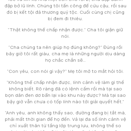
đập bở lũ lính. Chúng tôi tấn công để cứu cậu, rồi sau
đó bị kết tội đả thương quý tộc. Cuối cùng chị cũng
bị đem đi thiêu.
“Thật không thể chấp nhận được.” Cha tôi giận giữ
nói.
“Cha chúng ta nên giúp họ đúng không?” Đúng rồi
bây giờ tôi rất giàu, cha mẹ là những người dịu dàng
họ chắc chắn sẽ…
“Con yêu, con nói gì vậy?” Mẹ tôi mở to mắt hỏi tôi.
“Không thể chấp nhận được, lính cảnh vệ làm gì thế
không biết. Rõ ràng đã có lệnh cấm rồi mà tại sao
bọn dân đen dơ bẩn lại vào khu này được? Mà tại sao
bậy giờ vẫn chưa có tốp lính nào tới giải quyết hết.”
“Anh yêu, anh không thấy sao, đường đang bị tắt mà,
phải mất thời gian để họ đến. Vả lại đa số lính cảnh vệ
chỉ xuất thân từ tầng lớp trung lưu, không thể so