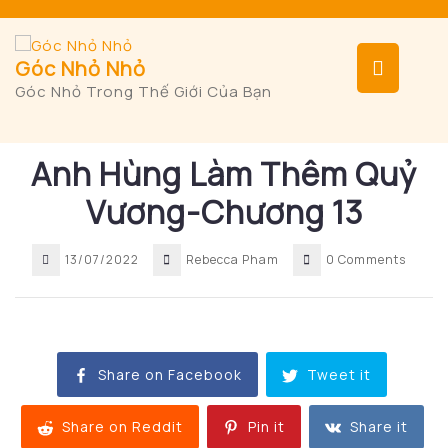
Skip
to
content
Op
Góc Nhỏ Nhỏ
Góc Nhỏ Trong Thế Giới Của Bạn
But
Anh Hùng Làm Thêm Quỷ
Vương-Chương 13
13/07/2022
Rebecca Pham
0 Comments
Share on Facebook
Tweet it
Share on Reddit
Pin it
Share it