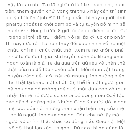
Vậy là sao nhỉ. Ta đã nghĩ nó là 1 kẻ tham lam, hám
tiền, tham quyền chứ. Vòng thi thứ 3 này cần thí sinh
có ý chí kiên định. Để thắng phần thi này người chơi
phải tự thoát ra khỏi cám dỗ và tự tuyên bố mình sẽ
thành Anh Hùng trước 8 giờ tối để có điểm tối đa. Cứ
1 tiếng bị trễ sẽ trừ 1 điểm. Nó lại lập kỷ lục cho phần
thi này nữa rồi. Ta nên thay đổi cách nhìn về nó một
chút, chỉ là 1 chút chút thôi. Xem ra nó không phải
như ta đã đánh giá. Mà huyễn cảnh đó không phải
hoàn toàn là giả. Ta đã dựa trên dữ liệu về thân thế
thật của nó để tạo huyễn cảnh. Mỗi nhân vật trong
huyễn cảnh đều có thật cả. Nhưng tình huống hiện
tai thật lại khác một chút, Cụ thể là một người gia
thế như cha nó không thể cưới một đứa con vô thừa
nhận là mẹ nó được dù cô ta có dòng máu Quý tộc
cao cấp đi chăng nữa. Nhưng đúng 2 người đó là cha
mẹ ruột của nó, nhưng thân phận hiện nay của mẹ
nó là người tình của cha nó. Còn cha nó lấy một
người vợ chính thất khác có dòng máu Giáo hội. Một
xã hội thật lộn xộn, ta ghét. Dù sao thì nó cũng là