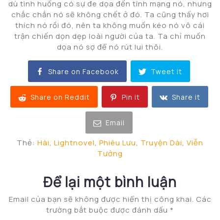
dù tình huống có sự đe dọa đến tính mạng nó, nhưng
chắc chắn nó sẽ không chết ở đó. Ta cũng thấy hơi
thích nó rồi đó, nên ta không muốn kéo nó vô cái
trận chiến dọn dẹp loài người của ta. Ta chỉ muốn
dọa nó sợ để nó rút lui thôi.
Share on Facebook
Tweet it
Share on Reddit
Pin it
Share it
Email
Thẻ:
Hài
,
Lightnovel
,
Phiêu Lưu
,
Truyện Dài
,
Viễn
Tưởng
Để lại một bình luận
Email của bạn sẽ không được hiển thị công khai.
Các
trường bắt buộc được đánh dấu
*