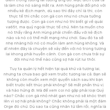
là làm cho nó sáng mắt ra. Anh hùng phải đối phó với
nhiều kẻ địch mạnh, dù sao thì đây chỉ là thi, còn
thực tế thì chắc con gà con như nó chưa tưởng
tượng được. Con gà con như nó thì biết gì về quái
va65t, ma quỷ ngoài thực tế chứ. Nên ta muốn cho
nó thấy rằng Anh Hùng phải chiến đấu với kẻ địch
nào và nó có thể mất mạng như chơi. Sau đó ta sẽ
nhẹ nhàng hỏi nó có muốn làm anh hùng không. Và
dĩ nhiên đây là chuyện sẽ xảy đến với nó trong tương
lai khong phải huyễn cảnh. Con gà con chưa trải sự
đời như nó thế nào cũng sợ hãi rút lui thôi.
Tuy ta quản lý hết hiện tại quá khứ và tương lai,
nhưng ta chưa bao giờ xem trước tương lai cả. Bạn sẽ
không còn muốn xem một quyển sách sau khi bạn
biết trước kết thúc phải không? Sẽ mất phần thú vị
và hào hứng đi. Mà để xem coi nó gặp phải loại Quỷ
nào? Chắc con gà nhỏ nhát gan như nó sẽ khóc thét
lên vì sợ hãi phải không? Chắc không phải là một đám
Orge đó chứ. Dù sao ta cũng nhân từ lắm rồi, nghĩa là