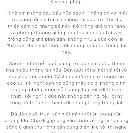
kỹ và ma pháp.”
“Thế em không đau đầu nữa sao?” Thằng bé với mái
tóc vàng rối hỏi tôi mà miệng thì cười to. Tôi khá
thiện cảm với thằng bé này, nó trông khá tinh ranh
và phóng khoáng giống như thủ lĩnh của tôi vậy,
trông cũng khá bình dân, không như 2 đứa còn lại.
Phải cẩn thận một chút với những nhân tài tương lai
này.
Sau khi chơi hết buổi sáng, tôi đã nắm được thêm
khá nhiều thông tin nữa. Đến lượt tôi bị hỏi thì tôi vờ
đau đầu, rồi chuồn. Cả 3 đều cười lớn, rồi cũng xin
cáo từ. Tôi nghĩ bọn họ cũng thấy có gì không bình
thường, nhưng cũng sẵn sàng đùa vui với tôi một
chút. Tôi nghĩ 3 đứa này không đến nỗi tệ.Tôi hy
vọng có thể chơi thêm với chúng trong tương lai.
Đã đến buổi trưa, vẫn một mình tôi ăn trong căn
phòng lớn. Cha đi gặp ông vẫn chưa về, nghe nói ông
sống ở dinh thự riêng gần cung điện. Mẹ tôi thì nghe