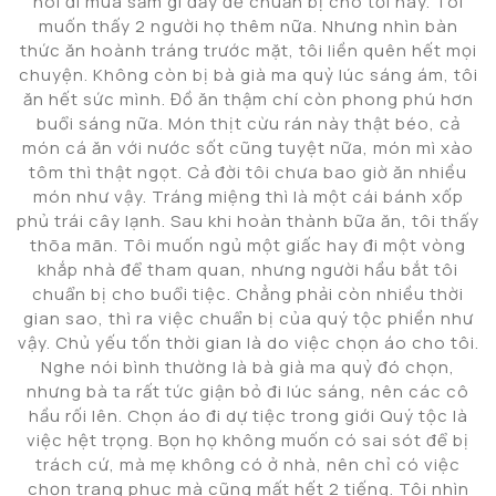
nói đi mua sắm gì đấy để chuẩn bị cho tối nay. Tôi
muốn thấy 2 người họ thêm nữa. Nhưng nhìn bàn
thức ăn hoành tráng trước mặt, tôi liền quên hết mọi
chuyện. Không còn bị bà già ma quỷ lúc sáng ám, tôi
ăn hết sức mình. Đồ ăn thậm chí còn phong phú hơn
buổi sáng nữa. Món thịt cừu rán này thật béo, cả
món cá ăn với nước sốt cũng tuyệt nữa, món mì xào
tôm thì thật ngọt. Cả đời tôi chưa bao giờ ăn nhiều
món như vậy. Tráng miệng thì là một cái bánh xốp
phủ trái cây lạnh. Sau khi hoàn thành bữa ăn, tôi thấy
thõa mãn. Tôi muốn ngủ một giấc hay đi một vòng
khắp nhà để tham quan, nhưng người hầu bắt tôi
chuẩn bị cho buổi tiệc. Chẳng phải còn nhiều thời
gian sao, thì ra việc chuẩn bị của quý tộc phiền như
vậy. Chủ yếu tốn thời gian là do việc chọn áo cho tôi.
Nghe nói bình thường là bà già ma quỷ đó chọn,
nhưng bà ta rất tức giận bỏ đi lúc sáng, nên các cô
hầu rối lên. Chọn áo đi dự tiệc trong giới Quý tộc là
việc hệt trọng. Bọn họ không muốn có sai sót để bị
trách cứ, mà mẹ không có ở nhà, nên chỉ có việc
chọn trang phục mà cũng mất hết 2 tiếng. Tôi nhìn