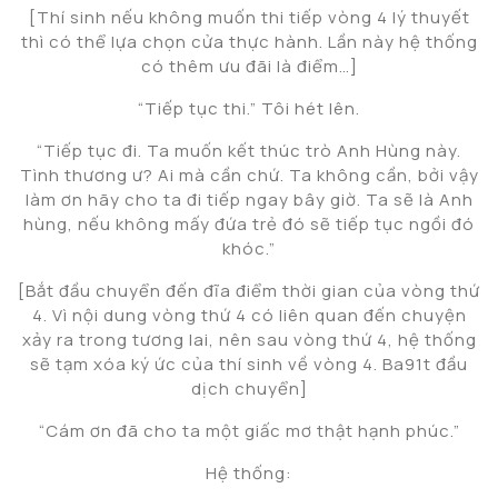
[Thí sinh nếu không muốn thi tiếp vòng 4 lý thuyết
thì có thể lựa chọn cửa thực hành. Lần này hệ thống
có thêm ưu đãi là điểm…]
“Tiếp tục thi.” Tôi hét lên.
“Tiếp tục đi. Ta muốn kết thúc trò Anh Hùng này.
Tình thương ư? Ai mà cần chứ. Ta không cần, bởi vậy
làm ơn hãy cho ta đi tiếp ngay bây giờ. Ta sẽ là Anh
hùng, nếu không mấy đứa trẻ đó sẽ tiếp tục ngồi đó
khóc.”
[Bắt đầu chuyển đến đĩa điểm thời gian của vòng thứ
4. Vì nội dung vòng thứ 4 có liên quan đến chuyện
xảy ra trong tương lai, nên sau vòng thứ 4, hệ thống
sẽ tạm xóa ký ức của thí sinh về vòng 4. Ba91t đầu
dịch chuyển]
“Cám ơn đã cho ta một giấc mơ thật hạnh phúc.”
Hệ thống: