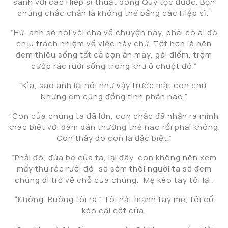
sánh với các Hiệp sĩ thuật dòng Quý tộc được. Bọn
chúng chắc chắn là không thể bằng các Hiệp sĩ.”
“Hừ, anh sẽ nói với cha về chuyện này, phải có ai đó
chịu trách nhiệm về việc này chứ. Tốt hơn là nên
đem thiêu sống tất cả bọn ăn mày, gái điếm, trộm
cướp rác rưởi sống trong khu ổ chuột đó.”
“Kìa, sao anh lại nói như vậy trước mặt con chứ.
Nhưng em cũng đồng tình phần nào.”
“Con của chúng ta đã lớn, con chắc đã nhận ra mình
khác biệt với đám dân thường thế nào rồi phải không.
Con thấy đó con là đặc biệt.”
“Phải đó, đứa bé của ta, lại đây, con không nên xem
mấy thứ rác rưởi đó, sẽ sớm thôi người ta sẽ đem
chúng đi trở về chỗ của chúng.” Mẹ kéo tay tôi lại.
“Không. Buông tôi ra.” Tôi hất mạnh tay mẹ, tôi cố
kéo cái cốt cửa.