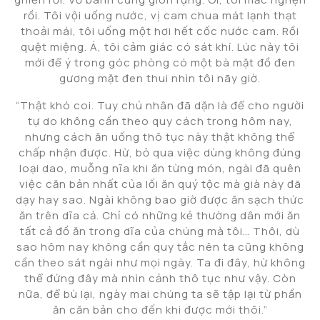
rồi. Tôi vội uống nước, vị cam chua mát lạnh thạt
thoải mái, tôi uống một hơi hết cốc nước cam. Rồi
quệt miệng. Á, tôi cảm giác có sát khí. Lúc này tôi
mới để ý trong góc phòng có một bà mặt đồ đen
gương mặt đen thui nhìn tôi nãy giờ.
“Thật khó coi. Tuy chủ nhân đã dặn là để cho người
tự do không cần theo quy cách trong hôm nay,
nhưng cách ăn uống thô tục này thật không thể
chấp nhận được. Hừ, bỏ qua việc dùng không đúng
loại dao, muỗng nĩa khi ăn từng món, ngài đã quên
việc căn bản nhất của lối ăn quý tộc mà già này đã
dạy hay sao. Ngài không bao giờ được ăn sạch thức
ăn trên dĩa cả. Chỉ có những kẻ thường dân mới ăn
tất cả đồ ăn trong dĩa của chúng mà tôi… Thôi, dù
sao hôm nay không cần quy tắc nên ta cũng không
cần theo sát ngài như mọi ngày. Ta đi đây, hừ không
thể đứng đây mà nhìn cảnh thô tục như vậy. Còn
nữa, để bù lại, ngày mai chúng ta sẽ tập lại từ phần
ăn căn bản cho đến khi được mới thôi.”