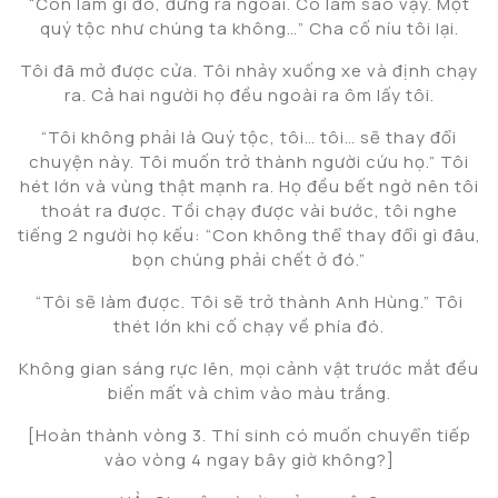
“Con làm gì đó, đừng ra ngoài. Có làm sao vậy. Một
quý tộc như chúng ta không…” Cha cố níu tôi lại.
Tôi đã mở được cửa. Tôi nhảy xuống xe và định chạy
ra. Cả hai người họ đều ngoài ra ôm lấy tôi.
“Tôi không phải là Quý tộc, tôi… tôi… sẽ thay đổi
chuyện này. Tôi muốn trở thành người cứu họ.” Tôi
hét lớn và vùng thật mạnh ra. Họ đều bết ngờ nên tôi
thoát ra được. Tồi chạy được vài bước, tôi nghe
tiếng 2 người họ kếu: “Con không thể thay đổi gì đâu,
bọn chúng phải chết ở đó.”
“Tôi sẽ làm được. Tôi sẽ trở thành Anh Hùng.” Tôi
thét lớn khi cố chạy về phía đó.
Không gian sáng rực lên, mọi cảnh vật trước mắt đều
biến mất và chìm vào màu trắng.
[Hoàn thành vòng 3. Thí sinh có muốn chuyển tiếp
vào vòng 4 ngay bây giờ không?]