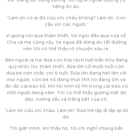
tiếng ồn ào.
“Làm ơn có ai đó cứu chị cháu không? Làm ơn. Con
cầu xin các người.”
Vì giọng nói quá thảm thiết, tôi ngói đầu qua cửa sổ.
Cha và mẹ cũng vậy. Xe ngựa đã dừng do tắt đường
nên tôi có thể thấy rõ chuyện xảy ra.
Bên ngoài là hai đứa con trai rách rưới bẩn thỉu đang
quỳ khóc lóc thảm thiết, đứa lớn cỡ mười tuổi còn
đứa bé hơn chắc chỉ 6 tuồi. Đứa lớn đang hét lên với
mọi người, còn bé nó đang thút thít nó đang ôm và
lắc lắc cái bao bố. Khi tôi nhìn kỹ thì trong cái bao có
một người đang nằm. Tôi có thể thấy gương mặt dơ
dáy, xương xẩu và trắng bệt của cô.
“Làm ơn cứu chị cháu. Làm ơn” Đứa trẻ lập đi lập lại lời
đó.
Tôi giật mình, khi thấy họ, tôi chỉ nghĩ chúng bẩn