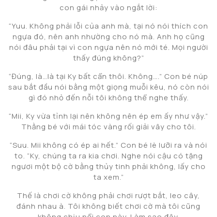
con gái nhảy vào ngắt lời:
“Yuu. Không phải lỗi của anh mà, tại nó nói thích con
ngựa đó, nên anh nhường cho nó mà. Anh họ cũng
nói đâu phải tại vì con ngựa nên nó mới té. Mọi người
thấy đúng không?”
“Đúng, là…là tại Ky bất cẩn thôi. Không….” Con bé núp
sau bắt đầu nói bằng một giọng muỗi kêu, nó còn nói
gì đó nhỏ đến nỗi tôi không thể nghe thấy.
“Mii, Ky vừa tỉnh lại nên không nên ép em ấy như vậy.”
Thằng bé với mái tóc vàng rối giải vây cho tôi.
“Suu. Mii không có ép ai hết.” Con bé lè lưỡi ra và nói
to. “Ky, chúng ta ra kia chơi. Nghe nói cậu có tặng
ngươi một bộ cờ bằng thủy tinh phải không, lấy cho
ta xem.”
Thế là chơi cờ không phải chơi rượt bắt, leo cây,
đánh nhau à. Tôi không biết chơi cờ mà tôi cũng
không chịu nổi con này. Làm sao đây.