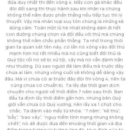
đứa duy nhất thi đến vòng 4. Mấy con gà khác đều
đòi đổi sang thi thực hành sau khi nhận ra chúng
không thể nắm được phần thắng nếu tiếp tục thi lý
thuyết. Vậy mà nhân loại suy tôn chúng là những kẻ
dũng cảm. Toàn một lũ hè nhát không dám đi hết
con đường chúng chọn và đối đầu với thứ mà chúng
không thể nắm chắc phần thắng. Ta nhớ trong thời
gian ta quan sát tên này, có lần nó xông vào đối thủ
mạnh hơn nó rất nhiều mà nó cũng biết đối thủ là
Quý tộc rồi nó sẽ bị xử tội, vậy mà nó vẫn đánh hắn
như thường. Dù sao ngươi đã làm điều mà trước đây
chưa ai làm, nhưng vòng cuối sẽ không dễ dàng vậy
đâu. Mà vì chưa có ai trước đây đòi thi vòng 4, nên ta
cũng chưa có chuẩn bị. Ta lấy đại thời gian dịch
chuyển cho ngươi về thời điểm 7 năm sau thôi. Ban
đầu ta định lấy thời điểm gần hơn, nhưng bên Quỷ
giới vẫn chưa có Quỷ vương, nên lấy xa 1 chút cho
chắc. Ta đánh vào mấy từ khóa: “7 năm”, “kẻ thù”,
“bẫy”, “bao vây”, “nguy hiểm tính mạng nhưng không
chết”, nó dẽ được đưa đến khoảng thời gian và địa
điểm trong tương lai tương ứng đó. Mục đích của ta