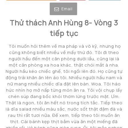
Email
Thử thách Anh Hùng 8- Vòng 3
tiếp tục
Tôi muốn hỏi thêm về ma pháp và võ kỹ, nhưng họ
cũng không biết nhiều về mấy thứ đó. Tôi đi theo
người hầu đến một căn phòng dưới lầu, cũng lại là
một căn phòng xa hoa khác, thật chói mắt à nha.
Người hầu kéo chiếc ghế, tôi ngồi lên đó. Họ cũng tự
động trải khăn ăn lên áo tôi. Nhiều người hầu nam và
nữ mang nhiều chiếc dĩa đặt lên bàn. Woa. Tôi háo
hức nhìn họ mở nấp từng món ăn ra. Tôi vội chụp lấy
chén súp đang bốc khói thơm lừng trước mặt. Ưm.
Thật là ngon, tôi ăn hết nó trong tích tắc. Tiếp theo
là dĩa salad nhiều màu sắc, nước sốt thật đậm đà và
rau thì rất tươi nữa. Để xem, tiếp theo tôi muốn ăn
thịt. Cái bánh kẹp thịt bằm vừa ăn một miếng đã
ghiền rồi. Vỏ bánh cũng giòn rụng. Ôi, tôi mắc nghẹn