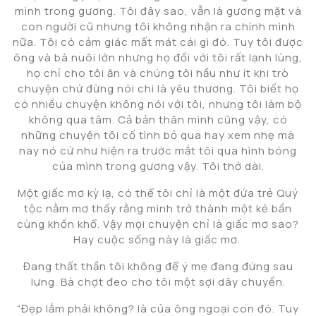
mình trong gương. Tôi đây sao, vẫn là gương mặt và
con người cũ nhưng tôi không nhận ra chính mình
nữa. Tôi có cảm giác mất mát cái gì đó. Tuy tôi được
ông và bà nuôi lớn nhưng họ đối với tôi rất lạnh lùng,
họ chỉ cho tôi ăn và chúng tôi hầu như ít khi trò
chuyện chứ đừng nói chi là yêu thương. Tôi biết họ
có nhiều chuyện không nói với tôi, nhưng tôi làm bộ
không qua tâm. Cả bản thân mình cũng vậy, có
những chuyện tôi cố tình bỏ qua hay xem nhẹ mà
nay nó cứ như hiện ra trước mắt tôi qua hình bóng
của mình trong gương vậy. Tôi thở dài.
Một giấc mơ kỳ lạ, có thể tôi chỉ là một đứa trẻ Quý
tộc nằm mơ thấy rằng mình trở thành một kẻ bần
cùng khốn khổ. Vậy mọi chuyện chỉ là giấc mơ sao?
Hay cuộc sống này là giấc mơ.
Đang thất thần tôi không để ý mẹ đang đứng sau
lưng. Bà chợt đeo cho tôi một sợi dây chuyền.
“Đẹp lắm phải không? là của ông ngoại con đó. Tuy