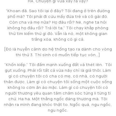
HẢ. Chuyện gì vừa xảy ra vậy?
“Khoan đã. Sao tôi lại ở đây? Tôi đang ở trên đường
phố mà? Tôi phải đi cứu mấy đứa trẻ và cô gái đó.
Còn cha và mẹ nữa? Họ đâu rồi? Nè, nghe ta hỏi
không họ đâu rồi? Trả lời ta.” Tôi chạy khắp phòng
thử tìm kiếm thứ gì đó. Vẫn là nó, một không gian
trắng xóa, không có gì cả.
[Đó là huyễn cảnh do hệ thống tạo ra dành cho vòng
thi thứ 3. Thí sinh có muốn tiếp tục vòn…]
“Khốn kiếp.” Tôi đấm mạnh xuống đất và thét lên. Tôi
gụt xuống. Phải rồi tất cả vừa nãy chỉ là giả thôi. Làm
gì có chuyện tôi có cha có mẹ, có nhà, có người
thân được. Làm gì có chuyện tôi sống một cuộc sống
không lo cơm ăn áo mặc. Làm gì có chuyện tôi có
người thương yêu quan tâm chăm sóc từng li từng tí
chứ. Ha ha. Một thằng ngốc đáng thương mà. Tôi
nhận ra mình đang khóc thật to. Ngốc quá, ngu ngốc,
ngu ngốc.