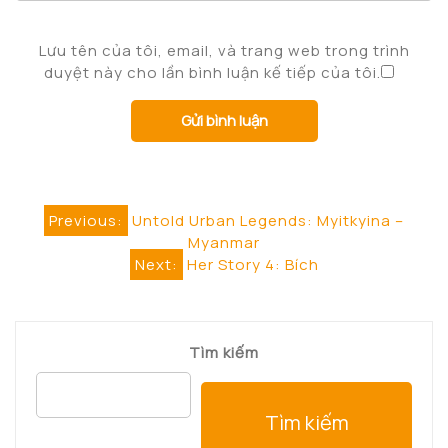
Lưu tên của tôi, email, và trang web trong trình
duyệt này cho lần bình luận kế tiếp của tôi.
Điều
Previous:
Untold Urban Legends: Myitkyina –
Myanmar
hướng
Next:
Her Story 4: Bích
bài
viết
Tìm kiếm
Tìm kiếm