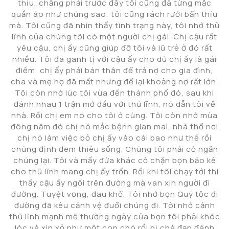
thỉu, chẳng phải trước đây tôi cũng đã từng mặc
quần áo như chúng sao, tôi cũng rách rưới bẩn thỉu
mà. Tôi cũng đã nhìn thấy tình trạng này, tôi nhớ thũ
lĩnh của chúng tôi có một người chị gái. Chị cậu rất
yêu cậu, chị ấy cũng giúp đỡ tôi và lũ trẻ ở đó rất
nhiều. Tôi đã ganh tị với cậu ấy cho dù chị ấy là gái
điếm, chị ấy phải bán thân để trả nợ cho gia đình,
cha và mẹ họ đã mất nhưng để lại khoảng nợ rất lớn.
Tôi còn nhớ lúc tôi vừa đến thành phố đó, sau khi
đánh nhau 1 trận mở đầu với thủ lĩnh, nó dẫn tôi về
nhà. Rồi chị em nó cho tôi ở cùng. Tôi còn nhớ mùa
đông năm đó chị nó mắc bệnh gian mai, nhà thổ nơi
chị nó làm việc bỏ chị ấy vào cái bao như thế rồi
chúng định đem thiêu sống. Chúng tôi phải cố ngăn
chúng lại. Tôi và mấy đứa khác cố chặn bọn bảo kê
cho thũ lĩnh mang chị ấy trốn. Rồi khi tôi chạy tới thì
thấy cậu ấy ngồi trên đường mà van xin người đi
đường. Tuyệt vọng, đau khổ. Tôi nhớ bọn Quý tộc đi
đường đã kêu cảnh vệ đuổi chúng đi. Tôi nhớ cảnh
thũ lĩnh mạnh mẽ thường ngày của bọn tôi phải khóc
lóc và xin xỏ như một con chó rồi bị chà đạp đánh