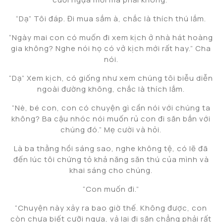
“Dạ” Tôi đáp. Đi mua sắm à, chắc là thích thú lắm.
“Ngày mai con có muốn đi xem kịch ở nhà hát hoàng
gia không? Nghe nói họ có vở kịch mới rất hay.” Cha
nói.
“Dạ” Xem kịch, có giống như xem chúng tôi biễu diễn
ngoài đường không, chắc là thích lắm.
“Nè, bé con, con có chuyện gì cần nói với chúng ta
không? Ba cậu nhóc nói muốn rủ con đi săn bắn với
chúng đó.” Mẹ cười và hỏi.
Là ba thằng hồi sáng sao, nghe không tệ, có lẽ đã
đến lúc tôi chứng tỏ khả năng săn thú của mình và
khai sáng cho chúng.
“Con muốn đi.”
“Chuyện này xảy ra bao giờ thế. Không được, con
còn chưa biết cưỡi ngựa, vả lại đi săn chẳng phải rất