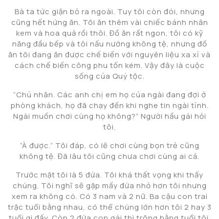
Bà ta tức giận bỏ ra ngoài. Tuy tôi còn đói, nhưng
cũng hết hứng ăn. Tôi ăn thêm vài chiếc bánh nhân
kem và hoa quả rồi thôi. Đồ ăn rất ngon, tôi có kỹ
năng đầu bếp và tôi nấu nướng không tệ, nhưng đồ
ăn tôi đang ăn được chế biến với nguyên liệu xa xỉ và
cách chế biến công phu tốn kém. Vậy đây là cuộc
sống của Quý tộc.
“Chủ nhân. Các anh chị em họ của ngài đang đợi ở
phòng khách, họ đã chạy đến khi nghe tin ngài tỉnh.
Ngài muốn chơi cùng họ không?” Người hầu gái hỏi
tôi.
“À được.” Tôi đáp, có lẽ chơi cùng bọn trẻ cũng
không tệ. Đã lâu tôi cũng chưa chơi cùng ai cả.
Trước mặt tôi là 5 đứa. Tôi khá thất vọng khi thấy
chúng. Tôi nghĩ sẽ gặp mấy đứa nhỏ hơn tôi nhưng
xem ra không có. Có 3 nam và 2 nữ. Ba cậu con trai
trặc tuổi bằng nhau, có thể chúng lớn hơn tôi 2 hay 3
tuổi gì đấy. Còn 2 đứa con gái thì trông bằng tuổi tôi.