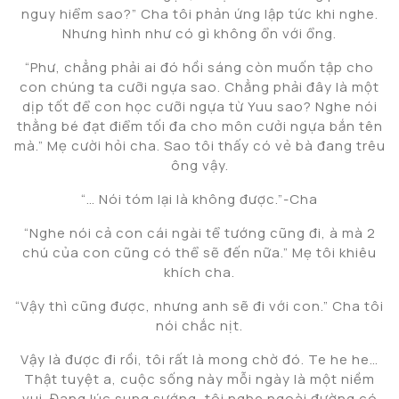
nguy hiểm sao?” Cha tôi phản ứng lập tức khi nghe.
Nhưng hình như có gì không ổn với ổng.
“Phư, chẳng phải ai đó hồi sáng còn muốn tập cho
con chúng ta cưỡi ngựa sao. Chẳng phải đây là một
dịp tốt để con học cưỡi ngựa từ Yuu sao? Nghe nói
thằng bé đạt điểm tối đa cho môn cưởi ngựa bắn tên
mà.” Mẹ cười hỏi cha. Sao tôi thấy có vẻ bà đang trêu
ông vậy.
“… Nói tóm lại là không được.”-Cha
“Nghe nói cả con cái ngài tể tướng cũng đi, à mà 2
chú của con cũng có thể sẽ đến nữa.” Mẹ tôi khiêu
khích cha.
“Vậy thì cũng được, nhưng anh sẽ đi với con.” Cha tôi
nói chắc nịt.
Vậy là được đi rồi, tôi rất là mong chờ đó. Te he he…
Thật tuyệt a, cuộc sống này mỗi ngày là một niềm
vui. Đang lúc sung sướng, tôi nghe ngoài đường có