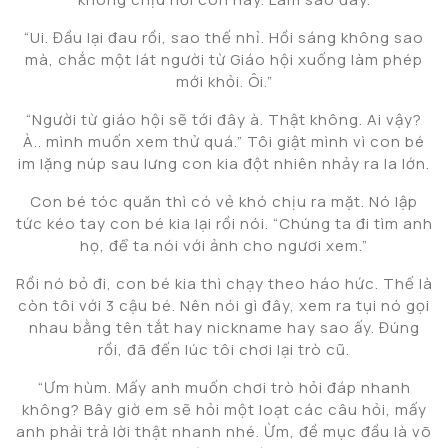
“Ui. Đầu lại đau rồi, sao thế nhỉ. Hồi sáng không sao
mà, chắc một lát người từ Giáo hội xuống làm phép
mới khỏi. Ôi.”
“Người từ giáo hội sẽ tới đây à. Thật không. Ai vậy?
À.. mình muốn xem thử quá.” Tôi giật mình vì con bé
im lặng núp sau lưng con kia đột nhiên nhảy ra la lớn.
Con bé tóc quăn thì có vẻ khó chịu ra mặt. Nó lập
tức kéo tay con bé kia lại rồi nói. “Chúng ta đi tìm anh
họ, để ta nói với ảnh cho ngươi xem.”
Rồi nó bỏ đi, con bé kia thì chạy theo háo hức. Thế là
còn tôi với 3 cậu bé. Nên nói gì đây, xem ra tụi nó gọi
nhau bằng tên tắt hay nickname hay sao ấy. Đúng
rồi, đã đến lúc tôi chơi lại trò cũ.
“Ưm hùm. Mấy anh muốn chơi trò hỏi đáp nhanh
không? Bây giờ em sẽ hỏi một loạt các câu hỏi, mấy
anh phải trả lời thật nhanh nhé. Ừm, đề mục đầu là võ