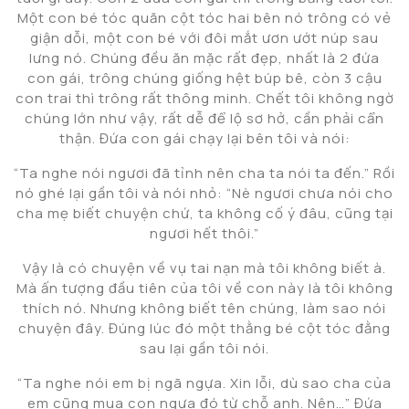
Một con bé tóc quăn cột tóc hai bên nó trông có vẻ
giận dỗi, một con bé với đôi mắt ươn ướt núp sau
lưng nó. Chúng đều ăn mặc rất đẹp, nhất là 2 đứa
con gái, trông chúng giống hệt búp bê, còn 3 cậu
con trai thì trông rất thông minh. Chết tôi không ngờ
chúng lớn như vậy, rất dễ để lộ sơ hở, cần phải cẩn
thận. Đứa con gái chạy lại bên tôi và nói:
“Ta nghe nói ngươi đã tỉnh nên cha ta nói ta đến.” Rồi
nó ghé lại gần tôi và nói nhỏ: “Nè ngươi chưa nói cho
cha mẹ biết chuyện chứ, ta không cố ý đâu, cũng tại
ngươi hết thôi.”
Vậy là có chuyện về vụ tai nạn mà tôi không biết à.
Mà ấn tượng đầu tiên của tôi về con này là tôi không
thích nó. Nhưng không biết tên chúng, làm sao nói
chuyện đây. Đúng lúc đó một thằng bé cột tóc đằng
sau lại gần tôi nói.
“Ta nghe nói em bị ngã ngựa. Xin lỗi, dù sao cha của
em cũng mua con ngựa đó từ chỗ anh. Nên…” Đứa