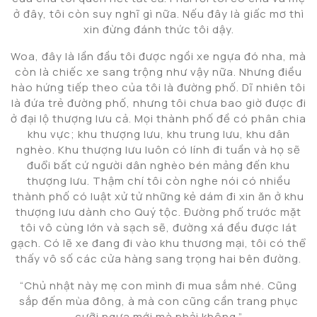
ở đây, tôi còn suy nghĩ gì nữa. Nếu đây là giấc mơ thì
xin đừng đánh thức tôi dậy.
Woa, đây là lần đầu tôi được ngồi xe ngựa đó nha, mà
còn là chiếc xe sang trộng như vậy nữa. Nhưng điều
hào hứng tiếp theo của tôi là đường phố. Dĩ nhiên tôi
là đứa trẻ đường phố, nhưng tôi chưa bao giờ được đi
ở đại lộ thượng lưu cả. Mọi thành phố đề có phân chia
khu vực; khu thượng lưu, khu trung lưu, khu dân
nghèo. Khu thượng lưu luôn có lính đi tuần và họ sẽ
đuổi bất cứ người dân nghèo bén mảng đến khu
thượng lưu. Thậm chí tôi còn nghe nói có nhiều
thành phố có luật xử tử những kẻ dám đi xin ăn ở khu
thượng lưu dành cho Quý tộc. Đường phố trước mặt
tôi vô cùng lớn và sạch sẽ, đường xá đều được lát
gạch. Có lẽ xe đang đi vào khu thương mại, tôi có thể
thấy vô số các cửa hàng sang trọng hai bên đường.
“Chủ nhật này mẹ con mình đi mua sắm nhé. Cũng
sắp đến mùa đông, à mà con cũng cần trang phục
cưỡi ngựa mới mà phải không.”