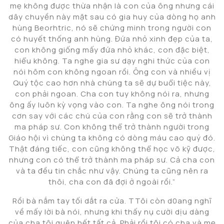
mẹ không được thừa nhận là con của ông nhưng cái
dây chuyền này mặt sau có gia huy của dòng họ anh
hùng Beorhtric, nó sẽ chứng minh trong người con
có huyết thống anh hùng. Đứa nhỏ xinh đẹp của ta,
con không giống mấy đứa nhỏ khác, con đặc biệt,
hiểu không. Ta nghe gia sư dạy nghi thức của con
nói hôm con không ngoan rồi. Ông con và nhiều vị
Quý tộc cao hơn nhà chúng ta sẽ dự buổi tiệc này,
con phải ngoan. Cha con tuy không nói ra, nhưng
ông ấy luôn kỳ vọng vào con. Ta nghe ông nói trong
cơn say với các chú của con rằng con sẽ trở thành
ma pháp sư. Con không thể trở thành người trong
Giáo hội vì chúng ta không có dòng máu cao quý đó.
Thật đáng tiếc, con cũng không thể học võ kỹ được,
nhưng con có thể trở thành ma pháp sư. Cả cha con
và ta đều tin chắc như vậy. Chúng ta cũng nên ra
thôi, cha con đã đợi ở ngoài rồi.”
Rồi bà nắm tay tối dắt ra cửa. TTôi còn d0ang nghĩ
về mấy lời bà nói, nhưng khi thấy nụ cười dịu dàng
của cha tôi quên hết tất cả. Phải rồi tôi có cha và mẹ