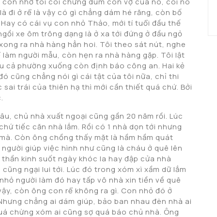
 còn nhờ tôi coi chừng dùm con vợ của nó, coi nó
 là đi ở rể là vậy có gì chẳng dám hé răng, còn bố
Hay có cái vụ con nhỏ Thảo, mới tí tuổi đầu thế
ngồi xe ôm trông dạng là ở xa tới đứng ở đầu ngỏ
xong ra nhà hàng hẳn hoi. Tôi theo sát nút, nghe
 làm người mẫu, còn hẹn ra nhà hàng gặp. Tôi lật
kêu cả phường xuống còn định báo công an. Hai kẻ
ó cũng chẳng nói gì cái tật của tôi nữa, chỉ thi
sai trái của thiên hạ thì mới cần thiết quá chứ. Bởi
.
âu, chủ nhà xuất ngoại cũng gần 20 năm rồi. Lúc
chứ tiếc căn nhà lắm. Rồi có 1 nhà dọn tới nhưng
y mà. Còn ông chồng thấy mặt là hầm hầm quát
người giúp việc hình như cũng là cháu ở quê lên
ị thần kinh suốt ngày khóc la hay đập cửa nhà
cũng ngại lui tới. Lúc đó trong xóm xì xầm dữ lắm
nhỏ người làm đó hay tấp vô nhà xin tiền về quê
vậy, còn ông con rể không ra gì. Con nhỏ đó ở
. Nhưng chẳng ai dám giúp, bảo ban nhau đèn nhà ai
i quá chừng xóm ai cũng sợ quá báo chủ nhà. Ông