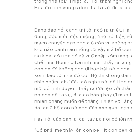
trong nhà tôi.” Thiệt là… Tôi thầm nghĩ chờ
Hoa đó còn vùng ra kéo bà ta vội đi tái xan
—-
Đang đảo nồi canh thì tôi ngớ ra thiệt. Hai
đáng, độc mồn độc miệng’, ‘mẹ nói bậy, vừa
mạch chuyện bạn con giờ còn vu khống nó
kho nào canh rau mồng tơi vậy mà bố con nó
ra là cái cô Hoa đó kể khổ khắp xóm làng
chết mà. Hôm nọ tôi rình mãi, thấy ra là 
con bé đó không cho đi học bắt nó ở nhà, 
xóm, kêu tới nhà đó coi. Họ thì không dám
nhìn nhầm, chứ đâu có nghe nói cô Hoa có 
mới có tình duyên, thấy ra ưỡn ẹo với th
nó chở cô ta về, đi giao hàng hay đi mua t
nhiên chẳng muốn để thằng Thiện với làng x
da, cả 2 bố con nó còn đập bàn quát bảo 
Hả? Tôi đập bàn lại cãi tay ba nói có lộn 
“Có phải mẹ thấy lộn con bé Tít con bên k