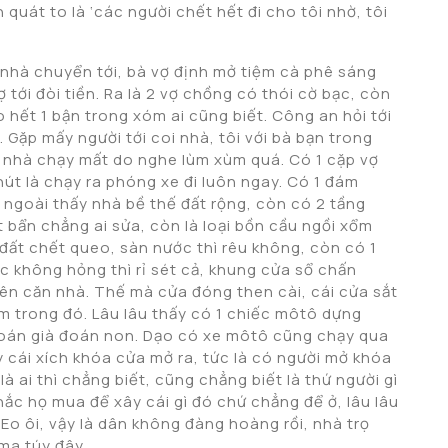
 quát to là ‘các người chết hết đi cho tôi nhờ, tôi
nhà chuyển tới, bà vợ định mở tiệm cà phê sáng
tới đòi tiền. Ra là 2 vợ chồng có thói cờ bạc, còn
hết 1 bận trong xóm ai cũng biết. Công an hỏi tới
 Gặp mấy người tới coi nhà, tôi với bà bạn trong
 nhà chạy mất do nghe lùm xùm quá. Có 1 cặp vợ
út là chạy ra phóng xe đi luôn ngay. Có 1 đám
 ngoài thấy nhà bề thế đất rộng, còn có 2 tầng
t bẩn chẳng ai sửa, còn là loại bồn cầu ngồi xổm
đất chết queo, sàn nước thì rêu không, còn có 1
c không hỏng thì rỉ sét cả, khung cửa sổ chấn
uyên căn nhà. Thế mà cửa đóng then cài, cái cửa sắt
ỉm trong đó. Lâu lâu thấy có 1 chiếc môtô dựng
đoán già đoán non. Dạo có xe môtô cũng chạy qua
 cái xích khóa cửa mở ra, tức là có người mở khóa
à ai thì chẳng biết, cũng chẳng biết là thứ người gì
ắc họ mua để xây cái gì đó chứ chẳng để ở, lâu lâu
. Eo ôi, vậy là dân không đàng hoàng rồi, nhà trọ
 ma túy đây.