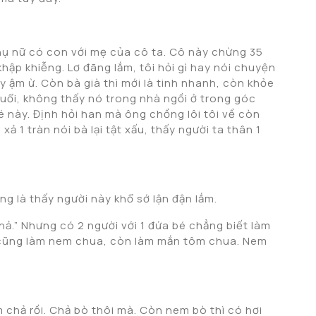
 phụ nữ có con với mẹ của cô ta. Cô này chừng 35
ập khiễng. Lơ đãng lắm, tôi hỏi gì hay nói chuyện
y ậm ừ. Còn bà già thì mới là tinh nhanh, còn khỏe
uổi, không thấy nó trong nhà ngồi ở trong góc
bé này. Định hỏi han mà ông chồng lôi tôi về còn
ả 1 tràn nói bà lại tật xấu, thấy người ta thân 1
ớng là thấy người này khổ sớ lận đận lắm.
ả.” Nhưng có 2 người với 1 đứa bé chẳng biết làm
i cũng làm nem chua, còn làm mắn tôm chua. Nem
chả rồi. Chả bò thôi mà. Còn nem bò thì có hơi