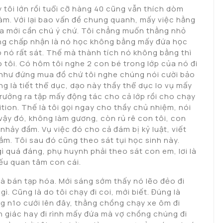
 tôi lớn rồi tuổi cỡ hàng 40 cũng vẫn thích dòm
làm. Với lại bao vấn đề chung quanh, mấy việc hằng
 ta mới cần chú ý chứ. Tôi chẳng muốn thằng nhỏ
ũng chấp nhận là nó học không bằng mấy đứa học
p nó rất sát. Thế mà thành tích nó không bằng thì
tôi. Có hôm tôi nghe 2 con bé trong lớp của nó đi
 như đứng mua đồ chứ tôi nghe chúng nói cười bảo
 là tiết thể dục, dạo này thầy thể dục lo vụ mấy
 trưởng ra tập mấy động tác cho cả lớp rồi cho chạy
ition. Thế là tôi gọi ngay cho thầy chủ nhiệm, nói
vậy đó, không làm gương, còn rủ rê con tôi, con
nhảy đầm. Vụ việc đó cho cả đám bị kỷ luật, viết
m. Tôi sau đó cũng theo sát tụi học sinh này.
gì quá đáng, phụ huynh phải theo sát con em, lơi là
iếu quan tâm con cái.
à bán tạp hóa. Mới sáng sớm thấy nó lẽo đẻo đi
gì. Cũng là do tôi chạy đi coi, mới biết. Đúng là
g n1o cưới lên đây, thằng chồng chạy xe ôm đi
h giác hay đi rình mấy đứa mà vợ chồng chúng đi