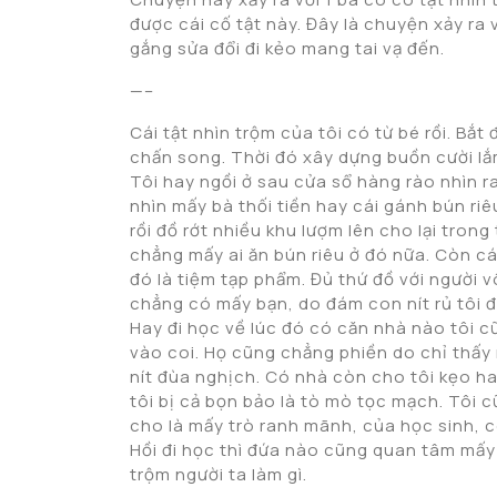
được cái cố tật này. Đây là chuyện xảy ra v
gắng sửa đổi đi kẻo mang tai vạ đến.
—–
Cái tật nhìn trộm của tôi có từ bé rồi. Bắt
chấn song. Thời đó xây dựng buồn cười lắ
Tôi hay ngồi ở sau cửa sổ hàng rào nhìn ra
nhìn mấy bà thối tiền hay cái gánh bún riê
rồi đồ rớt nhiều khu lượm lên cho lại tron
chẳng mấy ai ăn bún riêu ở đó nữa. Còn c
đó là tiệm tạp phẩm. Đủ thứ đồ với người 
chẳng có mấy bạn, do đám con nít rủ tôi đi
Hay đi học về lúc đó có căn nhà nào tôi c
vào coi. Họ cũng chẳng phiền do chỉ thấy
nít đùa nghịch. Có nhà còn cho tôi kẹo hay
tôi bị cả bọn bảo là tò mò tọc mạch. Tôi 
cho là mấy trò ranh mãnh, của học sinh, coi
Hồi đi học thì đứa nào cũng quan tâm mấy v
trộm người ta làm gì.