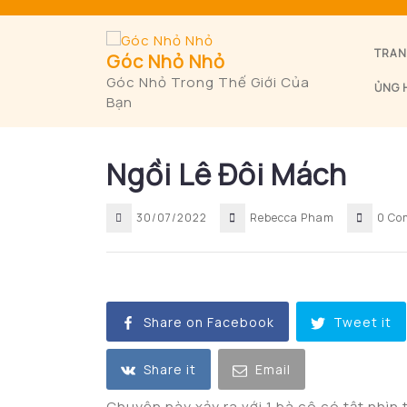
Skip
to
content
TRAN
Góc Nhỏ Nhỏ
Góc Nhỏ Trong Thế Giới Của
ỦNG 
Bạn
Ngồi Lê Đôi Mách
30/07/2022
Rebecca Pham
0 Co
Share on Facebook
Tweet it
Share it
Email
Chuyện này xảy ra với 1 bà cô có tật nhìn