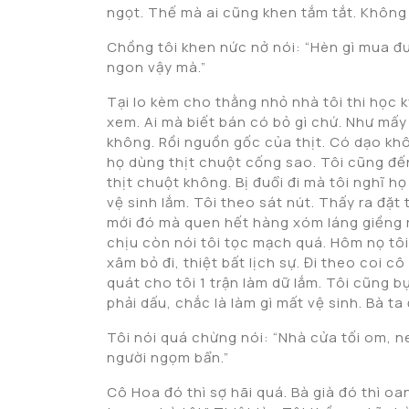
ngọt. Thế mà ai cũng khen tắm tắt. Không 
Chồng tôi khen nức nở nói: “Hèn gì mua đư
ngon vậy mà.”
Tại lo kèm cho thằng nhỏ nhà tôi thi học 
xem. Ai mà biết bán có bỏ gì chứ. Như mấ
không. Rồi nguồn gốc của thịt. Có dạo k
họ dùng thịt chuột cống sao. Tôi cũng đế
thịt chuột không. Bị đuổi đi mà tôi nghĩ họ
vệ sinh lắm. Tôi theo sát nút. Thấy ra đặt 
mới đó mà quen hết hàng xóm láng giềng rồi
chịu còn nói tôi tọc mạch quá. Hôm nọ tôi
xâm bỏ đi, thiệt bất lịch sự. Đi theo coi c
quát cho tôi 1 trận làm dữ lắm. Tôi cũng b
phải dấu, chắc là làm gì mất vệ sinh. Bà ta
Tôi nói quá chừng nói: “Nhà cửa tối om, 
người ngọm bẩn.”
Cô Hoa đó thì sợ hãi quá. Bà già đó thì o