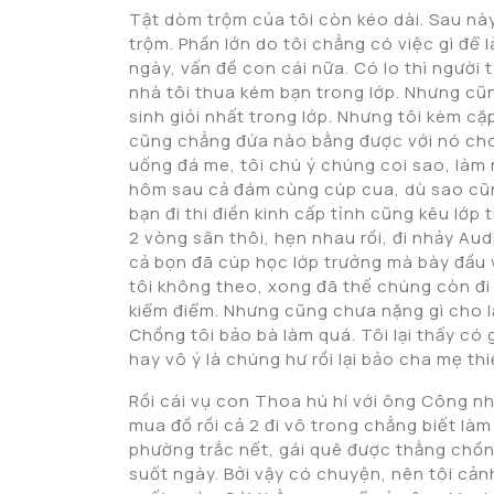
Tật dòm trộm của tôi còn kéo dài. Sau này
trộm. Phần lớn do tôi chẳng có việc gì để 
ngày, vấn đề con cái nữa. Có lo thì người
nhà tôi thua kém bạn trong lớp. Nhưng c
sinh giỏi nhất trong lớp. Nhưng tôi kèm cặ
cũng chẳng đứa nào bằng được với nó cho 
uống đá me, tôi chú ý chúng coi sao, làm
hôm sau cả đám cùng cúp cua, dù sao cũng
bạn đi thi điền kinh cấp tỉnh cũng kêu lớp
2 vòng sân thôi, hẹn nhau rồi, đi nhảy Aud
cả bọn đã cúp học lớp trưởng mà bày đầu 
tôi không theo, xong đã thế chúng còn đi 
kiểm điểm. Nhưng cũng chưa nặng gì cho lắ
Chồng tôi bảo bà làm quá. Tôi lại thấy có 
hay vô ý là chúng hư rồi lại bảo cha mẹ th
Rồi cái vụ con Thoa hú hí với ông Công nh
mua đồ rồi cả 2 đi vô trong chẳng biết làm 
phường trắc nết, gái quê được thằng chồn
suốt ngày. Bởi vậy có chuyện, nên tôi cản