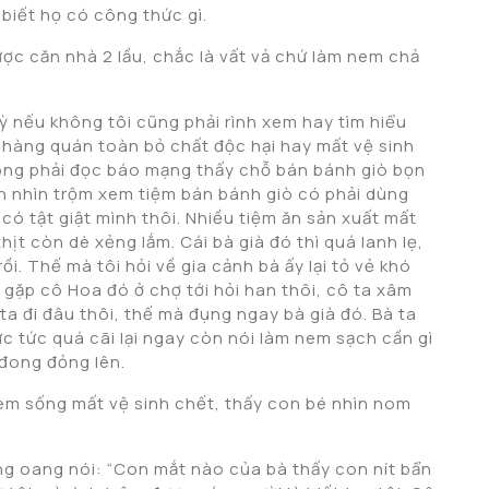
biết họ có công thức gì.
ợc căn nhà 2 lầu, chắc là vất vả chứ làm nem chả
kỳ nếu không tôi cũng phải rình xem hay tìm hiểu
y hàng quán toàn bỏ chất độc hại hay mất vệ sinh
hông phải đọc báo mạng thấy chỗ bán bánh giò bọn
n nhìn trộm xem tiệm bán bánh giò có phải dùng
 có tật giật mình thôi. Nhiều tiệm ăn sản xuất mất
thịt còn dè xẻng lắm. Cái bà già đó thì quá lanh lẹ,
. Thế mà tôi hỏi về gia cảnh bà ấy lại tỏ vẻ khó
 gặp cô Hoa đó ở chợ tới hỏi han thôi, cô ta xâm
ô ta đi đâu thôi, thế mà đụng ngay bà già đó. Bà ta
ực tức quá cãi lại ngay còn nói làm nem sạch cần gì
 đong đỏng lên.
nem sống mất vệ sinh chết, thấy con bé nhìn nom
ang oang nói: “Con mắt nào của bà thấy con nít bẩn