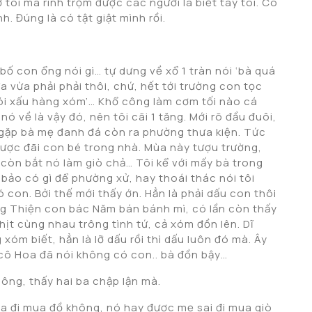
 tôi mà rình trộm được các người là biết tay tôi. Cô
h. Đúng là có tật giật mình rồi.
 bố con ổng nói gì… tự dưng về xổ 1 tràn nói ‘bà quá
 vừa phải phải thôi, chứ, hết tới trường con tọc
i xấu hàng xóm’… Khổ công làm cơm tối nào cá
 về là vậy đó, nên tôi cãi 1 tăng. Mới rõ đầu đuôi,
, gặp bà mẹ đanh đá còn ra phường thưa kiện. Tức
ngược đãi con bé trong nhà. Mùa này tượu trường,
còn bắt nó làm giò chả… Tôi kể với mấy bà trong
 bảo có gì để phường xử, hay thoái thác nói tôi
con. Bởi thế mới thấy ớn. Hẳn là phải dấu con thôi
ằng Thiện con bác Năm bán bánh mì, có lần còn thấy
hịt cùng nhau trông tình tứ, cả xóm đồn lên. Dĩ
óm biết, hẳn là lỡ dấu rồi thì dấu luôn đó mà. Ây
cô Hoa đã nói không có con.. bà đồn bậy…
không, thấy hai ba chập lận mà.
ia đi mua đồ không, nó hay được mẹ sai đi mua giò