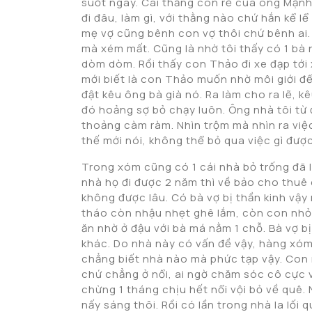
suốt ngày. Cái thằng con rể của ông Mạnh
đi đâu, làm gì, với thằng nào chứ hắn kể lể
mẹ vợ cũng bênh con vợ thôi chứ bênh ai. 
mà xém mất. Cũng là nhờ tôi thấy có 1 bà 
dòm dòm. Rồi thấy con Thảo đi xe đạp tới 
mới biết là con Thảo muốn nhờ môi giới để
đật kêu ông bà già nó. Ra làm cho ra lẽ, 
đó hoảng sợ bỏ chạy luôn. Ông nhà tôi từ đ
thoảng càm ràm. Nhìn trộm mà nhìn ra việc 
thế mới nói, không thể bỏ qua việc gì được
Trong xóm cũng có 1 cái nhà bỏ trống đã l
nhà họ đi được 2 năm thì về bảo cho thuê 
không được lâu. Có bà vợ bị thần kinh vậ
tháo còn nhậu nhẹt ghê lắm, còn con nhỏ 
ăn nhờ ở đậu với bà má nằm 1 chỗ. Bà vợ b
khác. Do nhà này có vấn đề vậy, hàng xóm 
chẳng biết nhà nào mà phức tạp vậy. Con 
chứ chẳng ở nổi, ai ngờ chăm sóc cô cực 
chừng 1 tháng chịu hết nổi vội bỏ về quê
nấy sáng thôi. Rồi có lần trong nhà la lố