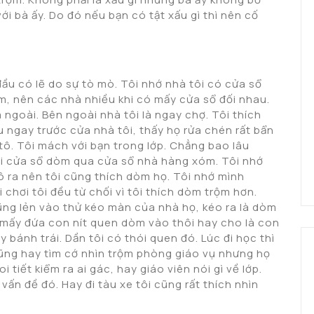
ới bà ấy. Do đó nếu bạn có tật xấu gì thì nên cố
 đầu có lẽ do sự tò mò. Tôi nhớ nhà tôi có cửa sổ
m, nên các nhà nhiều khi có mấy cửa sổ đối nhau.
 ngoài. Bên ngoài nhà tôi là ngay chợ. Tôi thích
u ngay trước cửa nhà tôi, thấy họ rửa chén rất bẩn
g tô. Tôi mách với bạn trong lớp. Chẳng bao lâu
ái cửa sổ dòm qua cửa sổ nhà hàng xóm. Tôi nhớ
vô ra nên tôi cũng thích dòm họ. Tôi nhớ mình
 chơi tôi đều từ chối vì tôi thích dòm trộm hơn.
ũng lẻn vào thử kéo màn của nhà họ, kéo ra là dòm
 mấy đứa con nít quen dòm vào thôi hay cho là con
 bánh trái. Dần tôi có thói quen đó. Lúc đi học thì
cũng hay tìm cớ nhìn trộm phòng giáo vụ nhưng họ
 tiết kiểm ra ai gác, hay giáo viên nói gì về lớp.
ấn đề đó. Hay đi tàu xe tôi cũng rất thích nhìn