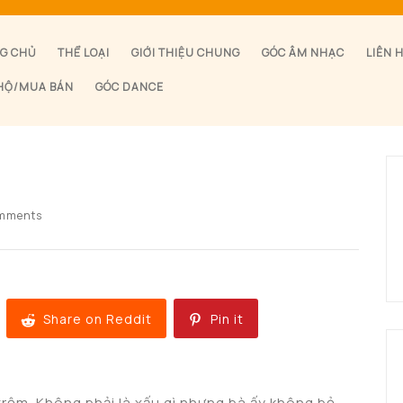
G CHỦ
THỂ LOẠI
GIỚI THIỆU CHUNG
GÓC ÂM NHẠC
LIÊN 
HỘ/MUA BÁN
GÓC DANCE
mments
Share on Reddit
Pin it
 trộm. Không phải là xấu gì nhưng bà ấy không bỏ