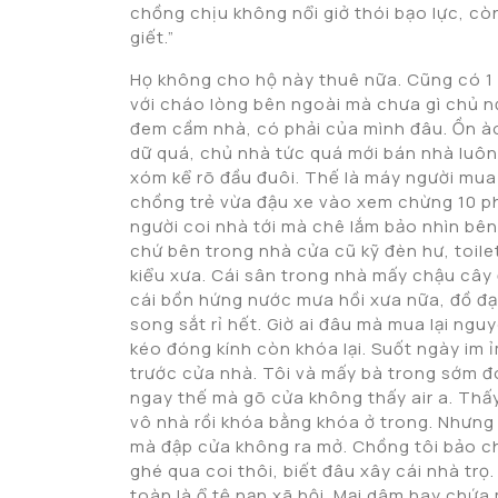
chồng chịu không nổi giở thói bạo lực, còn
giết.”
Họ không cho hộ này thuê nữa. Cũng có 1 
với cháo lòng bên ngoài mà chưa gì chủ nợ 
đem cầm nhà, có phải của mình đâu. Ồn ào 
dữ quá, chủ nhà tức quá mới bán nhà luôn.
xóm kể rõ đầu đuôi. Thế là máy người mua
chồng trẻ vừa đậu xe vào xem chừng 10 ph
người coi nhà tới mà chê lắm bảo nhìn bên
chứ bên trong nhà cửa cũ kỹ đèn hư, toile
kiểu xưa. Cái sân trong nhà mấy chậu cây 
cái bồn hứng nước mưa hồi xưa nữa, đồ đạ
song sắt rỉ hết. Giờ ai đâu mà mua lại ng
kéo đóng kính còn khóa lại. Suốt ngày im 
trước cửa nhà. Tôi và mấy bà trong sớm 
ngay thế mà gõ cửa không thấy air a. Thấy
vô nhà rồi khóa bằng khóa ở trong. Nhưng l
mà đập cửa không ra mở. Chồng tôi bảo ch
ghé qua coi thôi, biết đâu xây cái nhà trọ
toàn là ổ tệ nạn xã hội. Mại dâm hay chứa