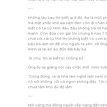
—–
Không lâu sau thì biết ai ở đó. Ra là một
mà mặt khắc khổ da sạm đen còn đi chân kh
mắt cô ta cứ nhìn đâu đâu không trả lời ha
mạnh. Còn đứa con gái thì chừng 6 hay 7 t
chơi với cái tủ thờ thì không biết có con 
bảo bà làm ơn để cho người ta yên. Về ổng x
mình là lại ào ào đồn đãi bậy bạ.
‘Gì chứ, thì ai biết bị chồng bỏ.’
Ông ấy lại giảng nói vậy chắc khổ, nhìn tư
“Cũng đúng, ra là nhà làm nghề làm nem ch
có nổi không, rồi có ngon không đây. Tô
chua làm khó đủ độ lắm.
—-
Mới sáng mà đông người xếp hàng đặt nem 