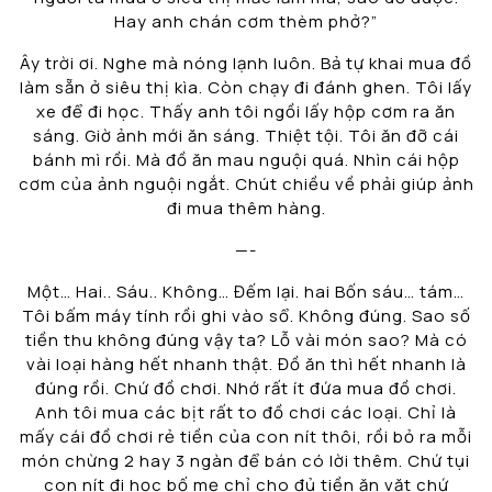
Hay anh chán cơm thèm phở?”
Ây trời ơi. Nghe mà nóng lạnh luôn. Bả tự khai mua đồ
làm sẵn ở siêu thị kìa. Còn chạy đi đánh ghen. Tôi lấy
xe để đi học. Thấy anh tôi ngồi lấy hộp cơm ra ăn
sáng. Giờ ảnh mới ăn sáng. Thiệt tội. Tôi ăn đỡ cái
bánh mì rồi. Mà đồ ăn mau nguội quá. Nhìn cái hộp
cơm của ảnh nguội ngắt. Chút chiều về phải giúp ảnh
đi mua thêm hàng.
—-
Một… Hai.. Sáu.. Không… Đếm lại. hai Bốn sáu… tám…
Tôi bấm máy tính rồi ghi vào sổ. Không đúng. Sao số
tiền thu không đúng vậy ta? Lỗ vài món sao? Mà có
vài loại hàng hết nhanh thật. Đồ ăn thì hết nhanh là
đúng rồi. Chứ đồ chơi. Nhớ rất ít đứa mua đồ chơi.
Anh tôi mua các bịt rất to đồ chơi các loại. Chỉ là
mấy cái đồ chơi rẻ tiền của con nít thôi, rồi bỏ ra mỗi
món chừng 2 hay 3 ngàn để bán có lời thêm. Chứ tụi
con nít đi học bố mẹ chỉ cho đủ tiền ăn vặt chứ