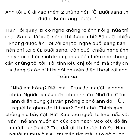
phụ.”
Anh tôi ừ ừ đi vác thêm 2 thùng nói: “Ờ. Buổi sáng thì
được.. Buổi sáng.. được..”
Hử? Tôi quay lại do nghe không rõ ảnh nói gì nữa thì
phải. Sao lại là ‘buổi sáng thì được’ nhỉ? Bộ buổi chiều
không được à? Tôi với chị tôi nghe buổi sáng bận
nên chỉ tới giúp buổi sáng, còn buổi chiều nghe ảnh
hay nói là học sinh không mua đồ nhiều nên không
cần chúng tôi tới. Tôi tính kêu chị tôi hỏi mà thấy chị
ta đang ở góc hí hí hí nói chuyện điện thoại với anh
Toàn kìa.
“Nhớ em hông? Biết mà… Trưa đợi người ta nghe
chưa. Người ta nấu cơm cho anh đó. Nhớ đó. Cấm
anh đi ăn cùng gái văn phòng ở chỗ anh đó…. Ừ..
người ta ghen đó thì sao? Ghét ghê. Thích quá
chừng mà bày đặt. Hả? Sao kêu người ta khỏi nấu vất
vả? Thế anh muốn ăn của con nào? Sao kêu đồ ăn
người ta nấu dở? Trời đất ơi, thịt sườn bò Đại Hàn
người ta mua ở siêu thị mắc lắm mà, sao dở được.