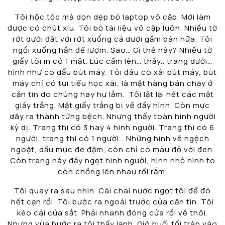
Tôi hộc tốc mà dọn dẹp bỏ laptop vô cặp. Mới làm
được có chút xíu. Tôi bỏ tài liệu vô cặp luôn. Nhiều tờ
rớt dưới đất với rớt xuống cả dưới gầm bàn nữa. Tôi
ngồi xuống hẳn để lượm. Sao… Gì thế này? Nhiều tờ
giấy tôi in có 1 mặt. Lúc cầm lên… thấy.. trang dưới…
hình như có dấu bút máy. Tôi đâu có xài bút máy, bút
máy chỉ có tụi tiểu học xài, là mặt hàng bán chạy ở
căn tin do chúng hay hư lắm. Tôi lật lại hết các mặt
giấy trắng. Mặt giấy trắng bị vẽ đầy hình. Còn mực
dây ra thành từng bệch. Nhưng thấy toàn hình người
kỳ dị. Trang thì có 3 hay 4 hình người. Trang thì có 6
người, trang thì có 1 người… Những hình vẽ ngệch
ngoặt, dấu mực đè đậm, còn chỉ có màu đỏ với đen.
Còn trang này đầy ngẹt hình người, hình nhỏ hình to
còn chồng lên nhau rối rắm.
Tôi quay ra sau nhìn. Cái chai nước ngọt tôi để đó
hết cạn rồi. Tôi bước ra ngoài trước cửa căn tin. Tôi
kéo cái cửa sắt. Phải nhanh đóng cửa rồi về thôi.
Nhưng vừa bước ra tôi thấy lạnh. Gió buổi tối tràn vào