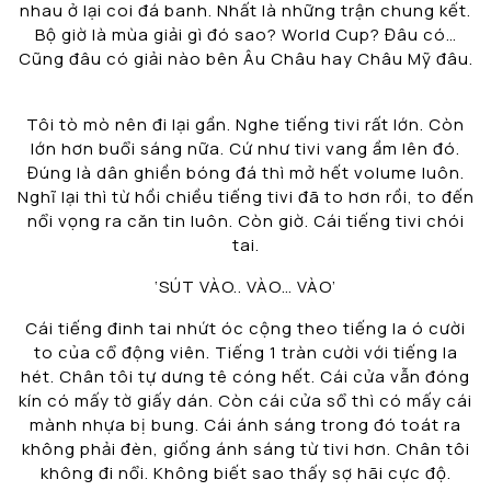
nhau ở lại coi đá banh. Nhất là những trận chung kết.
Bộ giờ là mùa giải gì đó sao? World Cup? Đâu có…
Cũng đâu có giải nào bên Âu Châu hay Châu Mỹ đâu.
Tôi tò mò nên đi lại gần. Nghe tiếng tivi rất lớn. Còn
lớn hơn buổi sáng nữa. Cứ như tivi vang ầm lên đó.
Đúng là dân ghiền bóng đá thì mở hết volume luôn.
Nghĩ lại thì từ hồi chiều tiếng tivi đã to hơn rồi, to đến
nổi vọng ra căn tin luôn. Còn giờ. Cái tiếng tivi chói
tai.
‘SÚT VÀO.. VÀO… VÀO’
Cái tiếng đinh tai nhứt óc cộng theo tiếng la ó cười
to của cổ động viên. Tiếng 1 tràn cười với tiếng la
hét. Chân tôi tự dưng tê cóng hết. Cái cửa vẫn đóng
kín có mấy tờ giấy dán. Còn cái cửa sổ thì có mấy cái
mành nhựa bị bung. Cái ánh sáng trong đó toát ra
không phải đèn, giống ánh sáng từ tivi hơn. Chân tôi
không đi nổi. Không biết sao thấy sợ hãi cực độ.