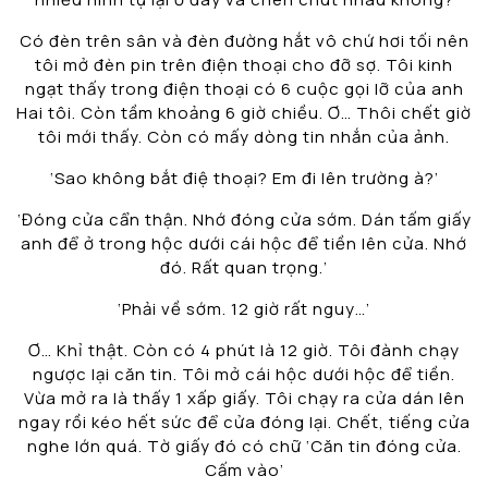
Có đèn trên sân và đèn đường hắt vô chứ hơi tối nên
tôi mở đèn pin trên điện thoại cho đỡ sợ. Tôi kinh
ngạt thấy trong điện thoại có 6 cuộc gọi lỡ của anh
Hai tôi. Còn tầm khoảng 6 giờ chiều. Ơ… Thôi chết giờ
tôi mới thấy. Còn có mấy dòng tin nhắn của ảnh.
‘Sao không bắt điệ thoại? Em đi lên trường à?’
‘Đóng cửa cẩn thận. Nhớ đóng cửa sớm. Dán tấm giấy
anh để ở trong hộc dưới cái hộc để tiền lên cửa. Nhớ
đó. Rất quan trọng.’
‘Phải về sớm. 12 giờ rất nguy…’
Ơ… Khỉ thật. Còn có 4 phút là 12 giờ. Tôi đành chạy
ngược lại căn tin. Tôi mở cái hộc dưới hộc để tiền.
Vừa mở ra là thấy 1 xấp giấy. Tôi chạy ra cửa dán lên
ngay rồi kéo hết sức để cửa đóng lại. Chết, tiếng cửa
nghe lớn quá. Tờ giấy đó có chữ ‘Căn tin đóng cửa.
Cấm vào’