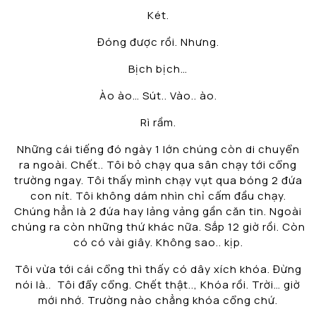
Két.
Đóng được rồi. Nhưng.
Bịch bịch…
Ào ào… Sút.. Vào.. ào.
Rì rầm.
Những cái tiếng đó ngày 1 lớn chúng còn di chuyển
ra ngoài. Chết.. Tôi bỏ chạy qua sân chạy tới cổng
trường ngay. Tôi thấy mình chạy vụt qua bóng 2 đứa
con nít. Tôi không dám nhìn chỉ cấm đầu chạy.
Chúng hẳn là 2 đứa hay lảng vảng gần căn tin. Ngoài
chúng ra còn những thứ khác nữa. Sắp 12 giờ rồi. Còn
có có vài giây. Không sao.. kịp.
Tôi vừa tới cái cổng thì thấy có dây xích khóa. Đừng
nói là.. Tôi đẩy cổng. Chết thật.., Khóa rồi. Trời… giờ
mới nhớ. Trường nào chẳng khóa cổng chứ.