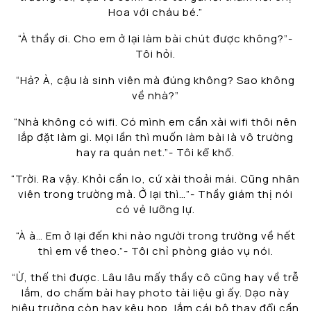
Hoa với cháu bé.”
“À thầy ơi. Cho em ở lại làm bài chút được không?”-
Tôi hỏi.
“Hả? À, cậu là sinh viên mà đúng không? Sao không
về nhà?”
“Nhà không có wifi. Có mình em cần xài wifi thôi nên
lắp đặt làm gì. Mọi lần thì muốn làm bài là vô trường
hay ra quán net.”- Tôi kể khổ.
“Trời. Ra vậy. Khỏi cần lo, cứ xài thoải mái. Cũng nhân
viên trong trường mà. Ở lại thì…”- Thầy giám thị nói
có vẻ lưỡng lự.
“À à… Em ở lại đến khi nào người trong trường về hết
thì em về theo.”- Tôi chỉ phòng giáo vụ nói.
“Ừ, thế thì được. Lâu lâu mấy thầy cô cũng hay về trễ
lắm, do chấm bài hay photo tài liệu gì ấy. Dạo này
hiệu trưởng còn hay kêu họp, lắm cái bộ thay đổi cần