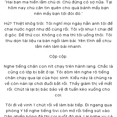
“Hai bạn ma hiền lắm chú ơi. Chú đừng có sợ nữa. Tại
hôm nay chú căn tin quên cho quà bánh mấy bạn
nên mấy bạn tới đòi đó.”
Hử? Thiệt khôg trời. Tôi nghĩ mọi ngày hẳn anh tôi để
chai nước ngọt như đồ cúng rồi. Tôi vội khui 1 chai để
ở góc. Để thử coi. Không có ma thì tôi uống thôi. Tôi
thu dọn tài liệu ra bàn ngồi làm bài. Yên tĩnh dễ chịu
lắm nên làm bài nhanh.
Cộp cộp.
Nghe tiếng chân con nít chạy trên hành lang. Chắc là
cũng có lớp bị bắt ở lại. Tôi dòm lên nghe rõ tiếng
chân chạy qua lại của học sinh. Kiểu này là chúng ra
về còn nán lại chơi đuổi bắt rồi. Thầy giám thị về mất
rồi. Chút là lại bị bác bảo vệ đi tuần kéo xuống cho
coi.
Tôi đi vệ vinh 1 chút rồi về làm bài tiếp. Đi ngang qua
phòng Y tế nghe tiếng tivi còn mở rồi tiếng sút vào.
Dân ghiền bóng đá thì coi suốt đó mà. Lại nghe vụ cá