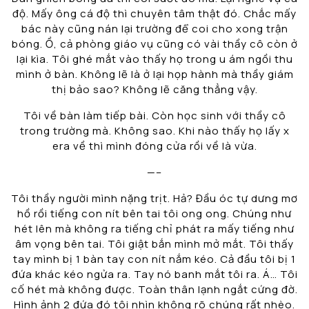
độ. Mấy ông cá độ thì chuyên tâm thật đó. Chắc mấy
bác này cũng nán lại trường để coi cho xong trận
bóng. Ồ, cả phòng giáo vụ cũng có vài thầy cô còn ở
lại kìa. Tôi ghé mắt vào thấy họ trong u ám ngồi thu
mình ở bàn. Không lẽ là ở lại họp hành mà thầy giám
thị bảo sao? Không lẽ căng thẳng vậy.
Tôi về bàn làm tiếp bài. Còn học sinh với thầy cô
trong trường mà. Không sao. Khi nào thấy họ lấy x
era về thì mình đóng cửa rồi về là vừa.
—–
Tôi thầy người mình nặng trịt. Hả? Đầu óc tự dưng mơ
hồ rồi tiếng con nít bên tai tôi ong ong. Chúng như
hét lên mà không ra tiếng chỉ phát ra mấy tiếng như
âm vọng bên tai. Tôi giật bắn mình mở mắt. Tôi thấy
tay mình bị 1 bàn tay con nít nắm kéo. Cả đầu tôi bị 1
đứa khác kéo ngửa ra. Tay nó banh mắt tôi ra. Á… Tôi
cố hét mà không được. Toàn thân lạnh ngắt cứng đờ.
Hình ảnh 2 đứa đó tôi nhìn không rõ chúng rất nhèo.