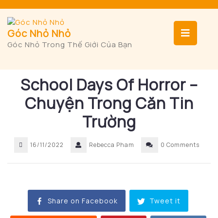
Skip
to
content
Op
Góc Nhỏ Nhỏ
Góc Nhỏ Trong Thế Giới Của Bạn
Bu
School Days Of Horror –
Chuyện Trong Căn Tin
Trường
16/11/2022
Rebecca Pham
0 Comments
Share on Facebook
Tweet it