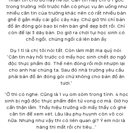
trong trường. Hồi trước hẳn có phục vụ ăn uống như
nhiều căn tin của trường khác nên có rất nhiều bàn
ghế ở gần mấy cái gốc cây này. Chứ giờ thì chỉ bán
đồ ăn đóng gói bao bì nên bàn ghế dẹp bớt rồi. Chỉ
còn để lại 3 dãy bàn. Do giờ ra chơi tụi học sinh có
chỗ ngồi, chúng ngồi cả lên bàn ấy.
Dụ 1 tí là chị tôi nói tất. Còn làm mặt ma quỷ nói:
“Căn tin này hồi trước có mấy học sinh chết do ngộ
độc thực phẩm đó. Thế nên đóng rồi mới nhượn lại
cho anh hai chúng ta. Sau đó nhà trường yêu cầu
phải bán đồ ăn đóng gói chứ không cho bán đồ ăn
tươi.”
“Ờ thì có nghe. Cũng là 1 vụ om sòm trong tỉnh. 4 học
sinh bị ngộ độc thực phẩm đến tử vong cơ mà. Giờ họ
cẩn thận lắm. Thầy hiệu trưởng với mấy thầy cô ghé
căn tin để xem xét. Lâu lâu phụ huynh còn vô coi
nữa. Nhưng như vậy thì có liên quan gì? Ý em nói là
hàng thì mất rồi chi tiêu…”