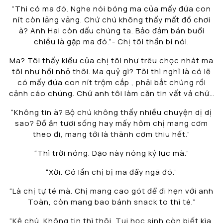
“Thì có ma đó. Nghe nói bóng ma của mấy đứa con
nít còn lảng vảng. Chứ chú không thấy mất đồ chơi
à? Anh Hai còn dấu chúng ta. Bảo đảm bán buổi
chiều là gặp ma đó.”- Chị tôi thần bí nói.
Ma? Tôi thấy kiểu của chị tôi như trêu chọc nhát ma
tôi như hồi nhỏ thôi. Ma quỷ gì? Tôi thì nghĩ là có lẽ
có mấy đứa con nít trộm cắp , phải bắt chúng rồi
cảnh cáo chúng. Chứ anh tôi làm căn tin vất vả chứ…
“Không tin à? Bộ chú không thấy nhiều chuyện dị dị
sao? Đồ ăn tươi sống hay mấy hôm chị mang cơm
theo đi, mang tới là thành cơm thiu hết.”
“Thì trời nóng. Dạo này nóng kỷ lục mà.”
“Xời. Có lần chị bị ma đẩy ngã đó.”
“Là chị tự té mà. Chị mang cao gót để đi hẹn với anh
Toàn, còn mang bao bánh snack to thì té.”
“Kệ chú. Không tin thì thôi. Tụi học sinh còn biết kìa.