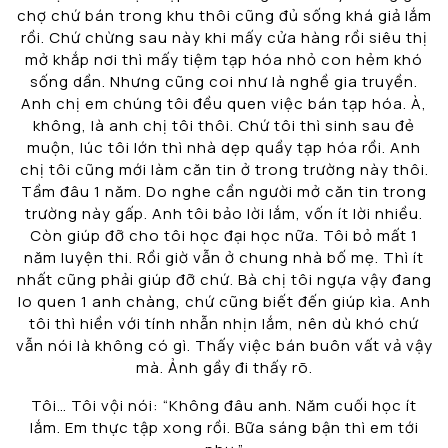
chợ chứ bán trong khu thôi cũng đủ sống khá giả lắm
rồi. Chứ chừng sau này khi mấy cửa hàng rồi siêu thị
mở khắp nơi thì mấy tiệm tạp hóa nhỏ con hẻm khó
sống dần. Nhưng cũng coi như là nghề gia truyền.
Anh chị em chúng tôi đều quen việc bán tạp hóa. À,
không, là anh chị tôi thôi. Chứ tôi thì sinh sau đẻ
muộn, lúc tôi lớn thì nhà dẹp quầy tạp hóa rồi. Anh
chị tôi cũng mới làm căn tin ở trong trường này thôi.
Tầm đâu 1 năm. Do nghe cần người mở căn tin trong
trường này gấp. Anh tôi bảo lời lắm, vốn ít lời nhiều.
Còn giúp đỡ cho tôi học đại học nữa. Tôi bỏ mất 1
năm luyện thi. Rồi giờ vẫn ở chung nhà bố mẹ. Thì ít
nhất cũng phải giúp đỡ chứ. Bà chị tôi ngựa vậy đang
lo quen 1 anh chàng, chứ cũng biết đến giúp kìa. Anh
tôi thì hiền với tính nhẫn nhịn lắm, nên dù khó chứ
vẫn nói là không có gì. Thấy việc bán buôn vất vả vậy
mà. Ảnh gầy đi thấy rõ.
Tôi… Tôi vội nói: “Không đâu anh. Năm cuối học ít
lắm. Em thực tập xong rồi. Bữa sáng bận thì em tới