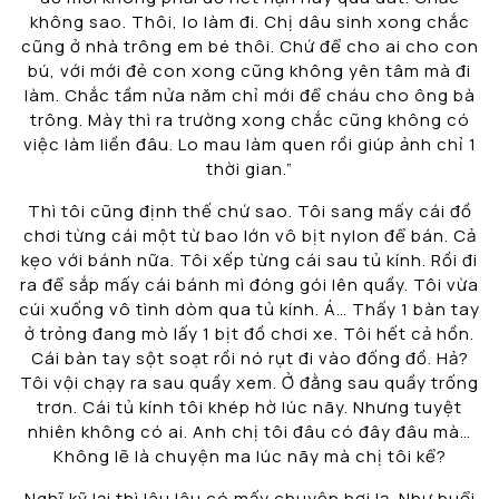
không sao. Thôi, lo làm đi. Chị dâu sinh xong chắc
cũng ở nhà trông em bé thôi. Chứ để cho ai cho con
bú, với mới đẻ con xong cũng không yên tâm mà đi
làm. Chắc tầm nửa năm chỉ mới để cháu cho ông bà
trông. Mày thì ra trường xong chắc cũng không có
việc làm liền đâu. Lo mau làm quen rồi giúp ảnh chỉ 1
thời gian.”
Thì tôi cũng định thế chứ sao. Tôi sang mấy cái đồ
chơi từng cái một từ bao lớn vô bịt nylon để bán. Cả
kẹo với bánh nữa. Tôi xếp từng cái sau tủ kính. Rồi đi
ra để sắp mấy cái bánh mì đóng gói lên quầy. Tôi vừa
cúi xuống vô tình dòm qua tủ kính. Á… Thấy 1 bàn tay
ở trỏng đang mò lấy 1 bịt đồ chơi xe. Tôi hết cả hồn.
Cái bàn tay sột soạt rồi nó rụt đi vào đống đồ. Hả?
Tôi vội chạy ra sau quầy xem. Ở đằng sau quầy trống
trơn. Cái tủ kính tôi khép hờ lúc nãy. Nhưng tuyệt
nhiên không có ai. Anh chị tôi đâu có đây đâu mà…
Không lẽ là chuyện ma lúc nãy mà chị tôi kể?
Nghĩ kỹ lại thì lâu lâu có mấy chuyện hơi lạ. Như buổi