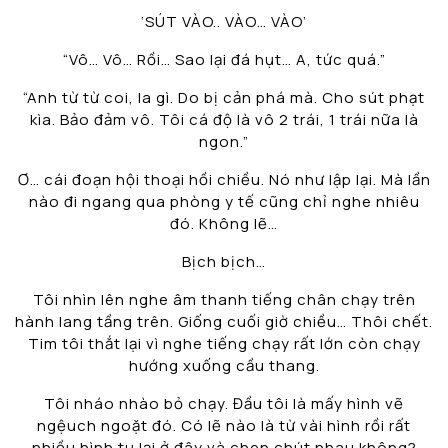
‘SÚT VÀO.. VÀO… VÀO’
“Vô… Vô… Rồi… Sao lại đá hụt… A, tức quá.”
“Anh từ từ coi, la gì. Do bị cản phá mà. Cho sút phạt
kìa. Bảo đảm vô. Tôi cá độ là vô 2 trái, 1 trái nữa là
ngon.”
Ơ… cái đoạn hội thoại hồi chiều. Nó như lập lại. Mà lần
nào đi ngang qua phòng y tế cũng chỉ nghe nhiêu
đó. Không lẽ…
Bịch bịch…
Tôi nhìn lên nghe âm thanh tiếng chân chạy trên
hành lang tầng trên. Giống cuối giờ chiều… Thôi chết.
Tim tôi thắt lại vì nghe tiếng chạy rất lớn còn chạy
hướng xuống cầu thang.
Tôi nháo nhào bỏ chạy. Đầu tôi là mấy hình vẽ
ngệuch ngoặt đó. Có lẽ nào là từ vài hình rồi rất
nhiều hình tụ lại ở đây và chen chút nhau không?