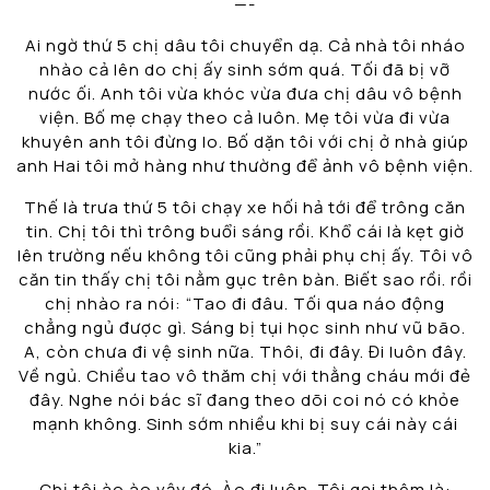
—-
Ai ngờ thứ 5 chị dâu tôi chuyển dạ. Cả nhà tôi nháo
nhào cả lên do chị ấy sinh sớm quá. Tối đã bị vỡ
nước ối. Anh tôi vừa khóc vừa đưa chị dâu vô bệnh
viện. Bố mẹ chạy theo cả luôn. Mẹ tôi vừa đi vừa
khuyên anh tôi đừng lo. Bố dặn tôi với chị ở nhà giúp
anh Hai tôi mở hàng như thường để ảnh vô bệnh viện.
Thế là trưa thứ 5 tôi chạy xe hối hả tới để trông căn
tin. Chị tôi thì trông buổi sáng rồi. Khổ cái là kẹt giờ
lên trường nếu không tôi cũng phải phụ chị ấy. Tôi vô
căn tin thấy chị tôi nằm gục trên bàn. Biết sao rồi. rồi
chị nhào ra nói: “Tao đi đâu. Tối qua náo động
chẳng ngủ được gì. Sáng bị tụi học sinh như vũ bão.
A, còn chưa đi vệ sinh nữa. Thôi, đi đây. Đi luôn đây.
Về ngủ. Chiều tao vô thăm chị với thằng cháu mới đẻ
đây. Nghe nói bác sĩ đang theo dõi coi nó có khỏe
mạnh không. Sinh sớm nhiều khi bị suy cái này cái
kia.”
Chị tôi ào ào vậy đó. Ào đi luôn. Tôi gọi thêm là: