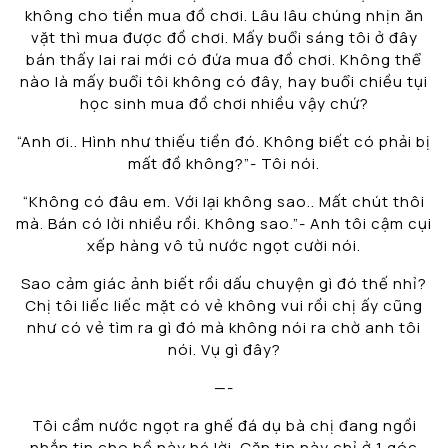
không cho tiền mua đồ chơi. Lâu lâu chúng nhịn ăn
vặt thì mua được đồ chơi. Mấy buổi sáng tôi ở đây
bán thấy lai rai mới có đứa mua đồ chơi. Không thể
nào là mấy buổi tôi không có đây, hay buổi chiều tụi
học sinh mua đồ chơi nhiều vậy chứ?
“Anh ơi.. Hình như thiếu tiền đó. Không biết có phải bị
mất đồ không?”- Tôi nói.
“Không có đâu em. Với lại không sao.. Mất chút thôi
mà. Bán có lời nhiều rồi. Không sao.”- Anh tôi cậm cụi
xếp hàng vô tủ nước ngọt cười nói.
Sao cảm giác ảnh biết rồi dấu chuyện gì đó thế nhỉ?
Chị tôi liếc liếc mặt có vẻ không vui rồi chị ấy cũng
như có vẻ tìm ra gì đó mà không nói ra chờ anh tôi
nói. Vụ gì đây?
—-
Tôi cầm nước ngọt ra ghế đá dụ bà chị đang ngồi
nhắn tin cho bồ này hé lời. Căn tin này chỉ ở 1 góc