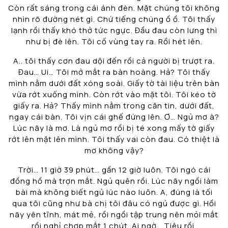
Còn rất sáng trong cái ánh đèn. Mặt chúng tôi không
nhìn rõ đường nét gì. Chứ tiếng chúng ồ ồ. Tôi thấy
lạnh rồi thấy khó thở tức ngực. Đầu đau còn lưng thì
như bị đè lên. Tôi cố vùng tay ra. Rồi hét lên.
A.. tôi thấy cơn đau dội đến rồi cả người bị trượt ra.
Đau… Ui… Tôi mở mắt ra bàn hoàng. Hả? Tôi thấy
mình nằm dưới đất xóng soài. Giấy tờ tài liệu trên bàn
vừa rớt xuống mình. Còn rớt vào mặt tôi. Tôi kéo tờ
giấy ra. Hả? Thấy mình nằm trong căn tin, dưới đất,
ngay cái bàn. Tôi vịn cái ghế đứng lên. Ơ… Ngủ mơ à?
Lúc nãy là mơ. Là ngủ mơ rồi bị té xong mấy tờ giấy
rớt lên mặt lên mình. Tôi thấy vai còn đau. Có thiệt là
mơ không vậy?
Trời… 11 giờ 39 phút… gần 12 giờ luôn. Tôi ngó cái
đồng hồ mà trợn mắt. Ngủ quên rồi. Lúc nãy ngồi làm
bài mà không biết ngủ lúc nào luôn. A, đúng là tối
qua tôi cũng như bà chị tôi đâu có ngủ được gì. Hồi
nãy yên tĩnh, mát mẻ, rồi ngồi tập trung nên mỏi mắt
rồi nghỉ chợp mắt 1 chút. Ai ngờ… Tiêu rồi.