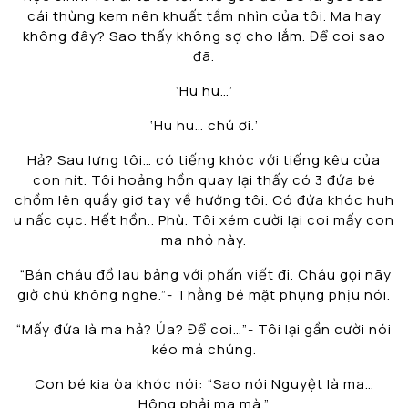
cái thùng kem nên khuất tầm nhìn của tôi. Ma hay
không đây? Sao thấy không sợ cho lắm. Để coi sao
đã.
‘Hu hu…’
‘Hu hu… chú ơi.’
Hả? Sau lưng tôi… có tiếng khóc với tiếng kêu của
con nít. Tôi hoảng hồn quay lại thấy có 3 đứa bé
chồm lên quầy giơ tay về hướng tôi. Có đứa khóc huh
u nấc cục. Hết hồn.. Phù. Tôi xém cười lại coi mấy con
ma nhỏ này.
“Bán cháu đồ lau bảng với phấn viết đi. Cháu gọi nãy
giờ chú không nghe.”- Thằng bé mặt phụng phịu nói.
“Mấy đứa là ma hả? Ủa? Để coi…”- Tôi lại gần cười nói
kéo má chúng.
Con bé kia òa khóc nói: “Sao nói Nguyệt là ma…
Hông phải ma mà.”