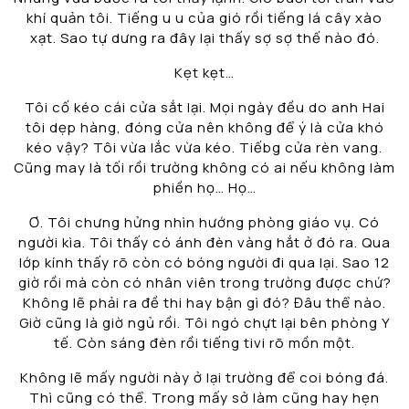
khí quản tôi. Tiếng u u của gió rồi tiếng lá cây xào
xạt. Sao tự dưng ra đây lại thấy sợ sợ thế nào đó.
Kẹt kẹt…
Tôi cố kéo cái cửa sắt lại. Mọi ngày đều do anh Hai
tôi dẹp hàng, đóng cửa nên không để ý là cửa khó
kéo vậy? Tôi vừa lắc vừa kéo. Tiếbg cửa rèn vang.
Cũng may là tối rồi trường không có ai nếu không làm
phiền họ… Họ…
Ơ. Tôi chưng hửng nhìn hướng phòng giáo vụ. Có
người kìa. Tôi thấy có ánh đèn vàng hắt ở đó ra. Qua
lớp kính thấy rõ còn có bóng người đi qua lại. Sao 12
giờ rồi mà còn có nhân viên trong trường được chứ?
Không lẽ phải ra đề thi hay bận gì đó? Đâu thể nào.
Giờ cũng là giờ ngủ rồi. Tôi ngó chựt lại bên phòng Y
tế. Còn sáng đèn rồi tiếng tivi rõ mồn một.
Không lẽ mấy người này ở lại trường để coi bóng đá.
Thì cũng có thể. Trong mấy sở làm cũng hay hẹn