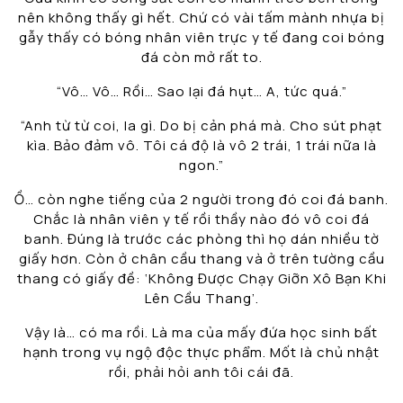
nên không thấy gì hết. Chứ có vài tấm mành nhựa bị
gẫy thấy có bóng nhân viên trực y tế đang coi bóng
đá còn mở rất to.
“Vô… Vô… Rồi… Sao lại đá hụt… A, tức quá.”
“Anh từ từ coi, la gì. Do bị cản phá mà. Cho sút phạt
kìa. Bảo đảm vô. Tôi cá độ là vô 2 trái, 1 trái nữa là
ngon.”
Ồ… còn nghe tiếng của 2 người trong đó coi đá banh.
Chắc là nhân viên y tế rồi thầy nào đó vô coi đá
banh. Đúng là trước các phòng thì họ dán nhiều tờ
giấy hơn. Còn ở chân cầu thang và ở trên tường cầu
thang có giấy đề: ‘Không Được Chạy Giỡn Xô Bạn Khi
Lên Cầu Thang’.
Vậy là… có ma rồi. Là ma của mấy đứa học sinh bất
hạnh trong vụ ngộ độc thực phẩm. Mốt là chủ nhật
rồi, phải hỏi anh tôi cái đã.