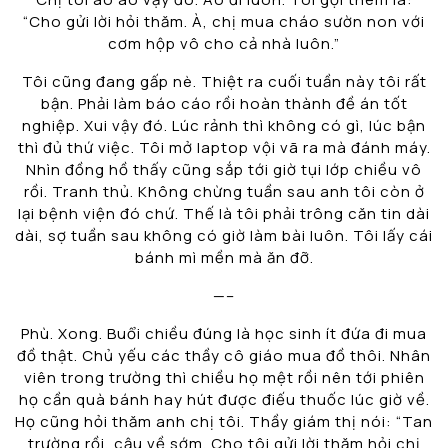
“Cho gửi lời hỏi thăm. À, chị mua cháo sườn non với
cơm hộp vô cho cả nhà luôn.”
Tôi cũng đang gấp nè. Thiệt ra cuối tuần này tôi rất
bận. Phải làm báo cáo rồi hoàn thành đề án tốt
nghiệp. Xui vậy đó. Lúc rảnh thì không có gì, lúc bận
thì đủ thứ việc. Tôi mở laptop vội vã ra mà đánh máy.
Nhìn đồng hồ thấy cũng sắp tới giờ tụi lớp chiều vô
rồi. Tranh thủ. Không chừng tuần sau anh tôi còn ở
lại bệnh viện đó chứ. Thế là tôi phải trông căn tin dài
dài, sợ tuần sau không có giờ làm bài luôn. Tôi lấy cái
bánh mì mền mà ăn đỡ.
—–
Phù. Xong. Buổi chiều đúng là học sinh ít đứa đi mua
đồ thật. Chủ yếu các thầy cô giáo mua đồ thôi. Nhân
viên trong trường thì chiều họ mệt rồi nên tới phiên
họ cần quà bánh hay hút được điếu thuốc lúc giờ về.
Họ cũng hỏi thăm anh chị tôi. Thầy giám thị nói: “Tan
trường rồi, cậu về sớm. Cho tôi gửi lời thăm hỏi chị