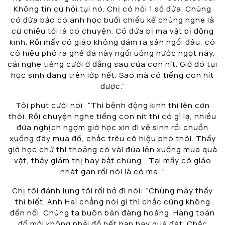
Không tin cứ hỏi tụi nó. Chị có hỏi 1 số đứa. Chúng
có đứa bảo có anh học buổi chiều kể chúng nghe là
cứ chiều tối là có chuyện. Có đứa bị ma vật bị động
kinh. Rồi mấy cô giáo không dám ra sân ngồi đâu, có
cô hiệu phó ra ghế đá này ngồi uống nước ngọt này,
cái nghe tiếng cười ở đằng sau của con nít. Giờ đó tụi
học sinh đang trên lớp hết. Sao mà có tiếng con nít
được.”
Tôi phụt cười nói: “Thì bệnh động kinh thì lên cơn
thôi. Rồi chuyện nghe tiếng con nít thì có gì lạ, nhiều
đứa nghịch ngợm giờ học xin đi vệ sinh rồi chuồn
xuống đây mua đồ, chắc trêu cô hiệu phó thôi. Thấy
giờ học chứ thi thoảng có vài đứa lẻn xuống mua quà
vặt, thầy giám thị hay bắt chúng… Tại mấy cô giáo
nhát gan rồi nói là có ma. ”
Chị tôi đánh lưng tôi rồi bỏ đi nói: “Chừng mày thấy
thì biết. Anh Hai chẳng nói gì thì chắc cũng không
đến nổi. Chúng ta buôn bán đàng hoàng. Hàng toàn
đồ mới không phải đồ hết hạn hay quá đát. Chắc