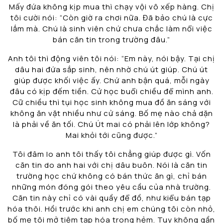
Mấy đứa không kịp mua thì chạy vội vô xếp hàng. Chị
tôi cười nói: “Còn giờ ra chơi nữa. Đã bảo chú là cực
lắm mà. Chú là sinh viên chứ chưa chắc làm nổi việc
bán căn tin trong trường đâu.”
Anh tôi thì động viên tôi nói: “Em này, nói bậy. Tại chị
dâu hai đứa sắp sinh, nên nhờ chú út giúp. Chú út
giúp được khối việc ấy. Chứ anh bận quá, mỗi ngày
đâu có kịp đếm tiền. Cử học buổi chiều để mình anh.
Cữ chiều thì tụi học sinh không mua đồ ăn sáng với
không ăn vặt nhiều như cử sáng. Bố mẹ nào chả dặn
là phải về ăn tối. Chú Út mai có phải lên lớp không?
Mai khỏi tới cũng được.”
Tôi đâm lo anh tôi thấy tôi chẳng giúp được gì. Vốn
căn tin do anh hai với chị dâu buôn. Nói là căn tin
trường học chứ không có bán thức ăn gì, chỉ bán
những món đóng gói theo yêu cầu của nhà trường.
Căn tin này chỉ có vài quầy để đồ, như kiểu bán tạp
hóa thôi. Hồi trước khi anh chị em chúng tôi còn nhỏ,
bố mẹ tôi mở tiệm tạp hóa trong hẻm. Tuy không gần