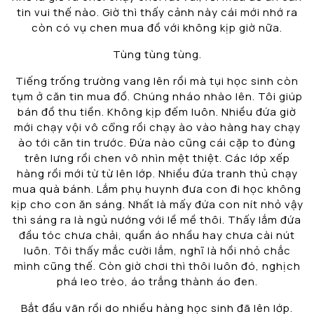
tin vui thế nào. Giờ thì thấy cảnh này cái mới nhớ ra
còn có vụ chen mua đồ với không kịp giờ nữa.
Tùng tùng tùng.
Tiếng trống trường vang lên rồi mà tụi học sinh còn
tụm ở căn tin mua đồ. Chúng nháo nhào lên. Tôi giúp
bán đồ thu tiền. Không kịp đếm luôn. Nhiều đứa giờ
mới chạy vội vô cổng rồi chạy ào vào hàng hay chạy
ào tới căn tin trước. Đứa nào cũng cái cặp to đùng
trên lưng rồi chen vô nhìn mệt thiệt. Các lớp xếp
hàng rồi mới từ từ lên lớp. Nhiều đứa tranh thủ chạy
mua quà bánh. Lắm phụ huynh đưa con đi học không
kịp cho con ăn sáng. Nhất là mấy đứa con nít nhỏ vậy
thì sáng ra là ngủ nướng với lề mề thôi. Thấy lắm đứa
đầu tóc chưa chải, quần áo nhầu hay chưa cài nút
luôn. Tôi thấy mắc cười lắm, nghĩ là hồi nhỏ chắc
mình cũng thế. Còn giờ chơi thì thôi luôn đó, nghịch
phá leo trèo, áo trắng thành áo đen.
Bắt đầu vãn rồi do nhiều hàng học sinh đã lên lớp.