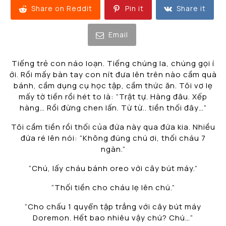
Share on Reddit
Pin it
Share it
Email
Tiếng trẻ con náo loạn. Tiếng chúng la, chúng gọi í
ới. Rồi mấy bàn tay con nít đưa lên trên nào cầm quà
bánh, cầm dụng cụ học tập, cầm thức ăn. Tôi vơ lẹ
mấy tờ tiền rồi hét to là: “Trật tự. Hàng đâu. Xếp
hàng… Rồi đừng chen lấn. Từ từ.. tiền thối đây…”
Tôi cầm tiền rồi thối của đứa này qua đứa kia. Nhiều
đứa ré lên nói: “Không đúng chú ơi, thối cháu 7
ngàn.”
“Chú, lấy cháu bánh oreo với cây bút máy.”
“Thối tiền cho cháu lẹ lên chú.”
“Cho chấu 1 quyển tập trắng với cây bút máy
Doremon. Hết bao nhiêu vậy chú? Chú…”