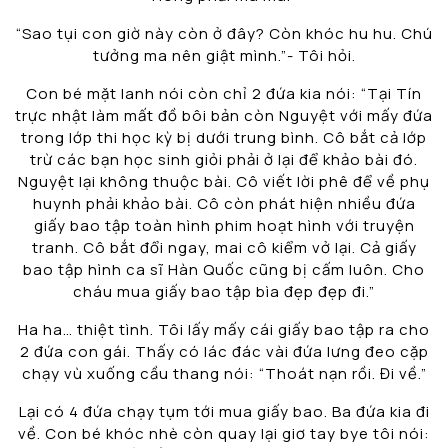
“Sao tụi con giờ này còn ở đây? Còn khóc hu hu. Chú
tưởng ma nên giật mình.”- Tôi hỏi.
Con bé mặt lanh nói còn chỉ 2 đứa kia nói: “Tại Tín
trực nhật làm mất đồ bôi bản còn Nguyệt với mấy đứa
trong lớp thi học kỳ bị dưới trung bình. Cô bắt cả lớp
trừ các bạn học sinh giỏi phải ở lại để khảo bài đó.
Nguyệt lại không thuộc bài. Cô viết lời phê để về phụ
huynh phải khảo bài. Cô còn phát hiện nhiều đứa
giấy bao tập toàn hình phim hoạt hình với truyện
tranh. Cô bắt đổi ngay, mai cô kiểm vở lại. Cả giấy
bao tập hình ca sĩ Hàn Quốc cũng bị cấm luôn. Cho
cháu mua giấy bao tập bìa đẹp đẹp đi.”
Ha ha… thiệt tình. Tôi lấy mấy cái giấy bao tập ra cho
2 đứa con gái. Thấy có lác đác vài đứa lưng đeo cặp
chạy vù xuống cầu thang nói: “Thoát nạn rồi. Đi về.”
Lại có 4 đứa chạy tụm tới mua giấy bao. Ba đứa kia đi
về. Con bé khóc nhè còn quay lại giơ tay bye tôi nói: