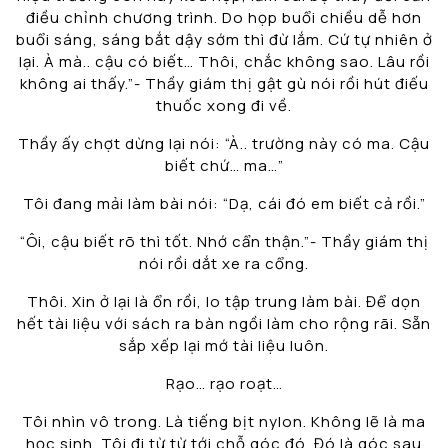
điều chỉnh chương trình. Do họp buổi chiều dễ hơn
buổi sáng, sáng bắt dậy sớm thì đừ lắm. Cứ tự nhiên ở
lại. À mà.. cậu có biết… Thôi, chắc không sao. Lâu rồi
không ai thấy.”- Thầy giám thị gật gù nói rồi hút điếu
thuốc xong đi về.
Thầy ấy chợt dừng lại nói: “À.. trường này có ma. Cậu
biết chứ… ma…”
Tôi đang mải làm bài nói: “Dạ, cái đó em biết cả rồi.”
“Ôi, cậu biết rõ thì tốt. Nhớ cẩn thận.”- Thầy giám thị
nói rồi dắt xe ra cổng.
Thôi. Xin ở lại là ổn rồi, lo tập trung làm bài. Để dọn
hết tài liệu với sách ra bàn ngồi làm cho rộng rãi. Sẵn
sắp xếp lại mớ tài liệu luôn.
Rạo… rạo roạt…
Tôi nhìn vô trong. Là tiếng bịt nylon. Không lẽ là ma
học sinh. Tôi đi từ từ tới chỗ góc đó. Đó là góc sau