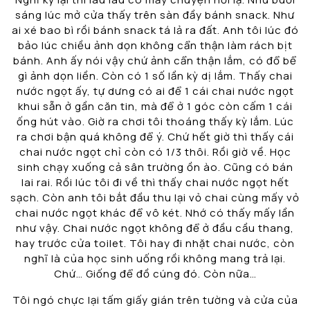
sáng lúc mở cửa thấy trên sàn đầy bánh snack. Như
ai xé bao bì rồi bánh snack tá lả ra đất. Anh tôi lúc đó
bảo lúc chiều ảnh dọn không cẩn thận làm rách bịt
bánh. Anh ấy nói vậy chứ ảnh cẩn thận lắm, có đổ bể
gì ảnh dọn liền. Còn có 1 số lần kỳ dị lắm. Thấy chai
nước ngọt ấy, tự dưng có ai để 1 cái chai nước ngọt
khui sẵn ở gần căn tin, mà để ở 1 góc còn cấm 1 cái
ống hút vào. Giờ ra chơi tôi thoáng thấy kỳ lắm. Lúc
ra chơi bận quá không để ý. Chứ hết giờ thì thấy cái
chai nước ngọt chỉ còn có 1/3 thôi. Rồi giờ về. Học
sinh chạy xuống cả sân trường ồn ào. Cũng có bán
lai rai. Rồi lúc tôi đi về thì thấy chai nước ngọt hết
sạch. Còn anh tôi bắt đầu thu lại vỏ chai cùng mấy vỏ
chai nước ngọt khác để vô két. Nhớ có thấy mấy lần
như vậy. Chai nước ngọt không để ở đầu cầu thang,
hay trước cửa toilet. Tôi hay đi nhặt chai nước, còn
nghĩ là của học sinh uống rồi không mang trả lại.
Chứ… Giống để đồ cúng đó. Còn nữa…
Tôi ngó chực lại tấm giấy gián trên tường và cửa của