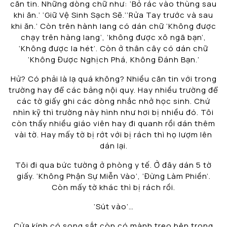
căn tin. Những dòng chữ như: ‘Bỏ rác vào thùng sau
khi ăn.’ ‘Giữ Vệ Sinh Sạch Sẽ.’’Rửa Tay trước và sau
khi ăn.’ Còn trên hành lang có dán chữ ‘Không được
chạy trên hàng lang’, ‘không được xô ngã bạn’,
‘Không được la hét’. Còn ở thân cây có dán chữ
‘Không Được Nghịch Phá, Không Đánh Bạn.’
Hử? Có phải là lạ quá không? Nhiều căn tin với trong
trường hay để các bảng nội quy. Hay nhiều trường để
các tờ giấy ghi các dòng nhắc nhở học sinh. Chứ
nhìn kỹ thì trường này hình như hơi bị nhiều đó. Tôi
còn thấy nhiều giáo viên hay đi quanh rồi dán thêm
vài tờ. Hay mấy tờ bị rớt với bị rách thì họ lượm lên
dán lại.
Tôi đi qua bức tường ở phòng y tế. Ở đây dán 5 tờ
giấy. ‘Không Phận Sự Miễn Vào’, ‘Đừng Làm Phiền’.
Còn mấy tờ khác thì bị rách rồi.
‘Sút vào’…
Cửa kính có song sắt còn có mành treo bên trong