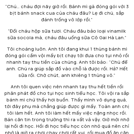
“Chú… cháu đợi nãy giờ rồi. Bánh mì gà đóng gói với 3
bịt bánh snack cua của cháu đâu? Lẹ đi chú, sắp
đánh trống vô lớp rồi.”
“Đổi cháu hộp sữa tươi. Cháu đâu bảo loại vinamilk
sữa socola mà, cháu đâu uống sữa Cô Gai Hà Lan.”
Tôi choáng luôn. Anh tôi đang khui 1 thùng bánh mì
đóng gói cầm vội mấy bịt chạy tới đưa cho tụi nhỏ rồi
nhanh tay thu tiền của chúng. Anh tôi bảo: “Chú để
anh. Chú ra giúp sắp đồ vào chỗ là được rồi. Hả? Hết
sữa rồi. Chờ chút, anh khiêng 1 thùng vô.”
Anh tôi quen việc nên nhanh tay thu hết tiền rồi
phân phát đồ cho tụi học sinh tiểu học. Tôi vội ra sắp
bánh mì chứ thấy hơi buồn. Thấy mình vô dụng quá,
tới đây phụ mà chẳng giúp được gì mấy. Toàn anh chị
tôi làm hết. Anh tôi làm hết mấy việc nặng nhọc rồi.
Bán căn tin trong trường thì ra vất vả vậy. Giờ mới nhớ
lại hồi đi học. Hồi đi học tiểu học còn nhỏ quá nên chỉ
nhớ là giờ ra chơi chạy chơi rất vui, rồi mua đồ ăn căn