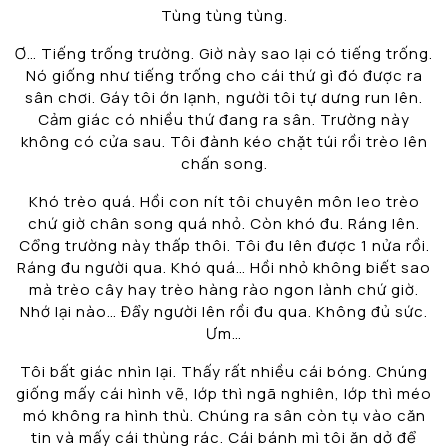
Tùng tùng tùng.
Ơ… Tiếng trống trường. Giờ này sao lại có tiếng trống.
Nó giống như tiếng trống cho cái thứ gì đó được ra
sân chơi. Gáy tôi ớn lạnh, người tôi tự dưng run lên.
Cảm giác có nhiều thứ đang ra sân. Trường này
không có cửa sau. Tôi đành kéo chặt túi rồi trèo lên
chấn song.
Khó trèo quá. Hồi con nít tôi chuyên môn leo trèo
chứ giờ chân song quá nhỏ. Còn khó đu. Ráng lên.
Cổng trường này thấp thôi. Tôi đu lên được 1 nửa rồi.
Ráng đu người qua. Khó quá… Hồi nhỏ không biết sao
mà trèo cây hay trèo hàng rào ngon lành chứ giờ.
Nhớ lại nào… Đẩy người lên rồi đu qua. Không đủ sức.
Ưm…
Tôi bất giác nhìn lại. Thấy rất nhiều cái bóng. Chúng
giống mấy cái hình vẽ, lớp thì ngã nghiên, lớp thì méo
mó không ra hình thù. Chúng ra sân còn tụ vào căn
tin và mấy cái thùng rác. Cái bánh mì tôi ăn dở để