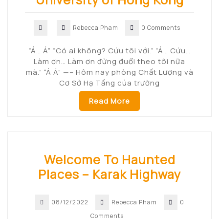
Rebecca Pham
0 Comments
“Á… Á” “Có ai không? Cứu tôi với.” “Á… Cứu…
Làm ơn… Làm ơn đừng đuổi theo tôi nữa
mà.” “Á Á” —– Hôm nay phòng Chất Lượng và
Cơ Sở Hạ Tầng của trường
Read More
Welcome To Haunted
Places – Karak Highway
08/12/2022
Rebecca Pham
0
Comments