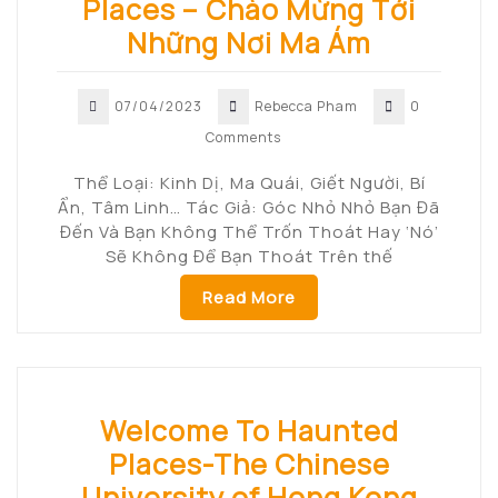
Places – Chào Mừng Tới
Những Nơi Ma Ám
07/04/2023
Rebecca Pham
0
Comments
Thể Loại: Kinh Dị, Ma Quái, Giết Người, Bí
Ẩn, Tâm Linh… Tác Giả: Góc Nhỏ Nhỏ Bạn Đã
Đến Và Bạn Không Thể Trốn Thoát Hay ‘Nó’
Sẽ Không Để Bạn Thoát Trên thế
Read More
Welcome To Haunted
Places-The Chinese
University of Hong Kong