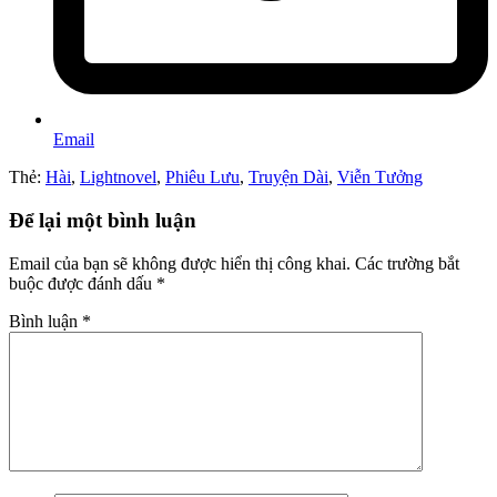
Email
Thẻ:
Hài
,
Lightnovel
,
Phiêu Lưu
,
Truyện Dài
,
Viễn Tưởng
Để lại một bình luận
Email của bạn sẽ không được hiển thị công khai.
Các trường bắt
buộc được đánh dấu
*
Bình luận
*