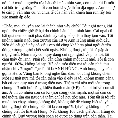
nó như muốn nguyền rủa bất cứ kẻ ào nhìn vào, còn mắt trái là một
cái hốc trống rỗng đen tối còn hơn là vực thẩm địa ngục . Aurel chợt
tê cứng, vẫn như cũ, vị chúa tể của hắn vẫn khiến hắn run rẩy bởi
sức mạnh áp đảo.
‘Chậc, mọi chuyện sao lại thành như vậy chứ?’ Tôi nghĩ trong khi
ngồi trên chiếc ghế tệ hại do chính bản thân mình làm. Cái ngai cũ
hãi quá nên tôi mới phá, đành lấy cái ghế tội làm thay tạm vào. Tôi
không muốn ngồi trên xương của 18 vị Anh Hùng nhân giới đâu.
Nên dù cái ghế này có xiêu vẹo thì cũng khá hơn phải ngồi ở trên
đống xương người chết suốt ngày. Không được, tối tôi sẽ gặp ác
mộng mất. Nhìn mấy con quỷ đang cúi rập người về phía tôi, tôi
cảm thấy ớn lạnh. Phải rồi, cần đính chính một chút nhé. Tôi là con
người 100%, không lai tạp. Và còn một điều mà tôi cần phải thú
nhận chỉ với người đọc là tôi là ANH HÙNG. Anh hùng, hay còn
gọi là Hero. Vâng bạn không nghe lầm đâu, tôi cũng không chém.
Một sự thật nữa mà tôi cần thêm vào ở đây là tôi không mạnh bằng
bất cứ con quỷ nào ở trong điện này. Thậm chí nếu mỗi tên trong
chúng thở một hơi cũng khiến thanh máu (HP) của tôi trở về con số
âm. À thì có nhiều con có Ki (nội công) khá mạnh, một số còn có
thể thở ra lửa địa ngục và thậm chí cả hơi độc nữa. Tóm tắt là tôi rất
muốn bỏ chạy, nhưng không thể, không thể để chúng biết tôi yếu,
không được để chúng biết tôi là con người, lại càng không thể để
chúng biết tôi là Anh Hùng. Nếu không 108 cách giết Anh Hùng do
chính tôi Quỷ vương biên soạn sẽ được áp dụng trên bản thân. Tại