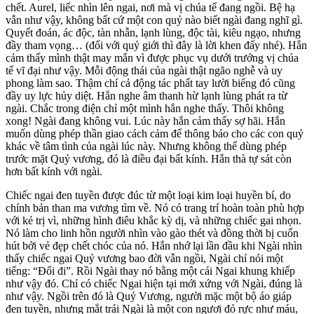
chết. Aurel, liếc nhìn lên ngai, nơi mà vị chúa tể đang ngồi. Bệ hạ
vẫn như vậy, không bất cứ một con quỷ nào biết ngài đang nghĩ gì.
Quyết đoán, ác độc, tàn nhẫn, lạnh lùng, độc tài, kiêu ngạo, nhưng
đầy tham vọng… (đối với quỷ giới thì đây là lời khen đấy nhé). Hắn
cảm thấy mình thật may mắn vì được phục vụ dưới trướng vị chúa
tể vĩ đại như vậy. Mỗi động thái của ngài thật ngão nghễ và uy
phong làm sao. Thậm chí cả động tác phất tay lười biếng đó cũng
đầy uy lực hủy diệt. Hắn nghe âm thanh hừ lạnh lùng phát ra từ
ngài. Chắc trong điện chỉ một mình hắn nghe thấy. Thôi không
xong! Ngài đang không vui. Lúc này hắn cảm thấy sợ hãi. Hắn
muốn dùng phép thần giao cách cảm để thông báo cho các con quỷ
khác về tâm tình của ngài lúc này. Nhưng không thể dùng phép
trước mặt Quỷ vương, đó là điều đại bất kính. Hắn thà tự sát còn
hơn bất kính với ngài.
Chiếc ngai đen tuyền được đúc từ một loại kim loại huyền bí, do
chính bản than ma vương tìm về. Nó có trang trí hoàn toàn phù hợp
với kẻ trị vì, những hình điêu khắc kỳ dị, và những chiếc gai nhọn.
Nó làm cho linh hồn người nhìn vào gào thét và đồng thời bị cuốn
hút bởi vẻ đẹp chết chóc của nó. Hắn nhớ lại lần đầu khi Ngài nhìn
thấy chiếc ngai Quỷ vương bao đời vẫn ngồi, Ngài chỉ nói một
tiếng: “Đổi đi”. Rồi Ngài thay nó bằng một cái Ngai khung khiếp
như vậy đó. Chỉ có chiếc Ngai hiện tại mới xứng với Ngài, đúng là
như vậy. Ngồi trên đó là Quỷ Vương, người mặc một bộ áo giáp
đen tuyền, nhưng mắt trái Ngài là một con ngươi đỏ rực như máu,