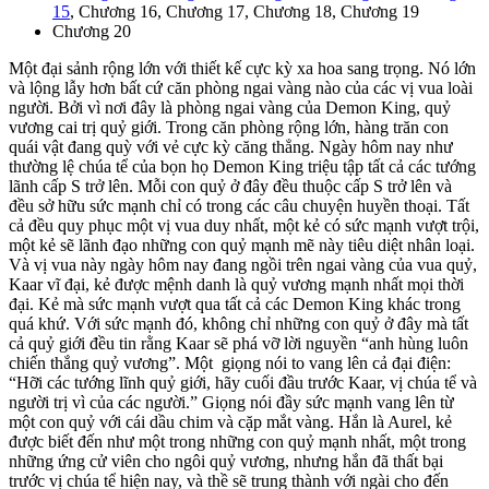
15
, Chương 16, Chương 17, Chương 18, Chương 19
Chương 20
Một đại sảnh rộng lớn với thiết kế cực kỳ xa hoa sang trọng. Nó lớn
và lộng lẫy hơn bất cứ căn phòng ngai vàng nào của các vị vua loài
người. Bởi vì nơi đây là phòng ngai vàng của Demon King, quỷ
vương cai trị quỷ giới. Trong căn phòng rộng lớn, hàng trăn con
quái vật đang quỳ với vẻ cực kỳ căng thẳng. Ngày hôm nay như
thường lệ chúa tể của bọn họ Demon King triệu tập tất cả các tướng
lãnh cấp S trở lên. Mỗi con quỷ ở đây đều thuộc cấp S trở lên và
đều sở hữu sức mạnh chỉ có trong các câu chuyện huyền thoại. Tất
cả đều quy phục một vị vua duy nhất, một kẻ có sức mạnh vượt trội,
một kẻ sẽ lãnh đạo những con quỷ mạnh mẽ này tiêu diệt nhân loại.
Và vị vua này ngày hôm nay đang ngồi trên ngai vàng của vua quỷ,
Kaar vĩ đại, kẻ được mệnh danh là quỷ vương mạnh nhất mọi thời
đại. Kẻ mà sức mạnh vượt qua tất cả các Demon King khác trong
quá khứ. Với sức mạnh đó, không chỉ những con quỷ ở đây mà tất
cả quỷ giới đều tin rằng Kaar sẽ phá vỡ lời nguyền “anh hùng luôn
chiến thắng quỷ vương”. Một giọng nói to vang lên cả đại điện:
“Hỡi các tướng lĩnh quỷ giới, hãy cuối đầu trước Kaar, vị chúa tể và
người trị vì của các người.” Giọng nói đầy sức mạnh vang lên từ
một con quỷ với cái dầu chim và cặp mắt vàng. Hắn là Aurel, kẻ
được biết đến như một trong những con quỷ mạnh nhất, một trong
những ứng cử viên cho ngôi quỷ vương, nhưng hắn đã thất bại
trước vị chúa tể hiện nay, và thề sẽ trung thành với ngài cho đến