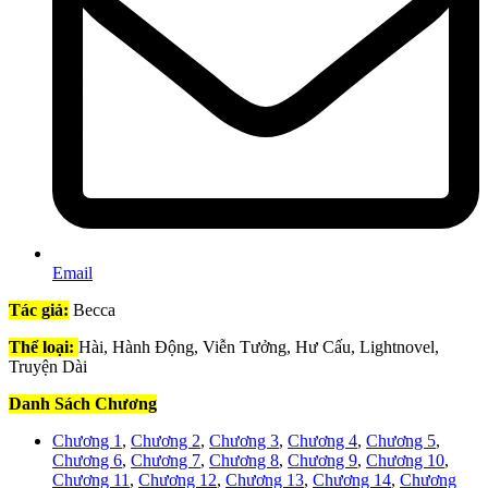
Email
Tác giả:
Becca
Thể loại:
Hài, Hành Động, Viễn Tưởng, Hư Cấu, Lightnovel,
Truyện Dài
Danh Sách Chương
Chương 1
,
Chương 2
,
Chương 3
,
Chương 4
,
Chương 5
,
Chương 6
,
Chương 7
,
Chương 8
,
Chương 9
,
Chương 10
,
Chương 11
,
Chương 12
,
Chương 13
,
Chương 14
,
Chương