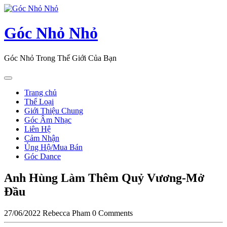
Skip
to
content
Góc Nhỏ Nhỏ
Góc Nhỏ Trong Thế Giới Của Bạn
Open
Button
Trang chủ
Thể Loại
Giới Thiệu Chung
Góc Âm Nhạc
Liên Hệ
Cảm Nhận
Ủng Hộ/Mua Bán
Góc Dance
Close
Anh Hùng Làm Thêm Quỷ Vương-Mở
Button
Đầu
27/06/2022
Rebecca Pham
0 Comments