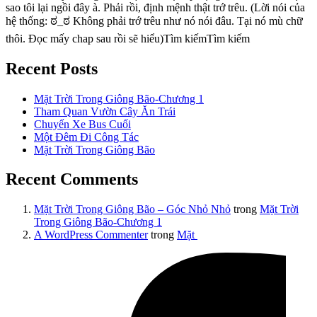
sao tôi lại ngồi đây à. Phải rồi, định mệnh thật trớ trêu. (Lời nói của
hệ thống: ಠ_ಠ Không phải trớ trêu như nó nói đâu. Tại nó mù chữ
thôi. Đọc mấy chap sau rồi sẽ hiểu)Tìm kiếmTìm kiếm
Recent Posts
Mặt Trời Trong Giông Bão-Chương 1
Tham Quan Vườn Cây Ăn Trái
Chuyến Xe Bus Cuối
Một Đêm Đi Công Tác
Mặt Trời Trong Giông Bão
Recent Comments
Mặt Trời Trong Giông Bão – Góc Nhỏ Nhỏ
trong
Mặt Trời
Trong Giông Bão-Chương 1
A WordPress Commenter
trong
Mặt