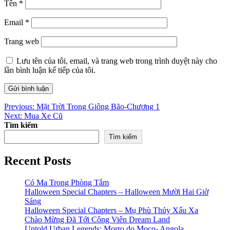
Tên
*
Email
*
Trang web
Lưu tên của tôi, email, và trang web trong trình duyệt này cho
lần bình luận kế tiếp của tôi.
Điều
Previous:
Mặt Trời Trong Giông Bão-Chương 1
Next:
Mua Xe Cũ
hướng
Tìm kiếm
bài
Tìm kiếm
viết
Recent Posts
Có Ma Trong Phòng Tắm
Halloween Special Chapters – Halloween Mười Hai Giờ
Sáng
Halloween Special Chapters – Mụ Phù Thủy Xấu Xa
Chào Mừng Đã Tới Công Viên Dream Land
Untold Urban Legends: Morro do Moco- Angola