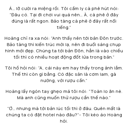
Á… lỡ cười ra miệng rồi. Tôi cầm ly cà phê hút nói:
“Đâu có. Tại đi chơi vui quá nên… À, cà phê ở đây
đúng là rất ngon. Bảo tàng cà phê ở đây rất nổi
tiếng.”
Hoàng chỉ ra xa nói: “Anh thấy nên tới bản Đôn trước.
Bảo tàng thì kiến trúc mới lạ, nên đi buổi sáng chụp
hình mới đẹp. Chúng ta tới bản Đôn, hẳn là vào chiều
tối thì có nhiều hoạt động đốt lửa trong bản.”
Tôi hồ hỏi nói: “A, cái này em hay thấy trong ảnh lắm.
Thế thì còn gì bằng. Có đặc sản là cơm lam, gà
nướng, với rượu cần.”
Hoàng lấy ngón tay ghẹo má tôi nói: “Toàn lo ăn nè.
Mà anh cũng muốn thử rượu cần thế nào.”
“Ơ… nhưng mà tới bản lúc tối thì ở đâu. Quên mất là
chúng ta có đặt hotel nào đâu?”- Tôi kéo áo Hoàng
hỏi.