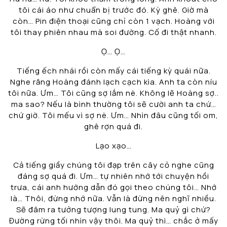
tôi cái áo như chuẩn bị trước đó. Kỳ ghê. Giờ mà
còn… Pin điện thoại cũng chỉ còn 1 vạch. Hoàng với
tôi thay phiên nhau mà soi đường. Cố đi thật nhanh.
Ọ… Ọ…
Tiếng ếch nhái rồi còn mấy cái tiếng kỳ quái nữa.
Nghe răng Hoàng đánh lạch cạch kìa. Anh ta còn níu
tôi nữa. Ưm… Tôi cũng sợ lắm nè. Không lẽ Hoàng sợ..
ma sao? Nếu là bình thường tôi sẽ cười anh ta chứ…
chứ giờ. Tôi mếu vì sợ nè. Ưm… Nhìn đâu cũng tối om,
ghê rợn quá đi.
Lạo xạo…
Cả tiếng giầy chúng tôi đạp trên cây cỏ nghe cũng
đáng sợ quá đi. Ưm… tự nhiên nhớ tới chuyện hồi
trưa, cái anh hướng dẫn đó gọi theo chúng tôi… Nhớ
là… Thôi, đừng nhớ nữa. Vẫn là đừng nên nghĩ nhiều.
Sẽ đâm ra tưởng tượng lung tung. Ma quỷ gì chứ?
Đường rừng tối nhìn vậy thôi. Ma quỷ thì… chắc ở mấy