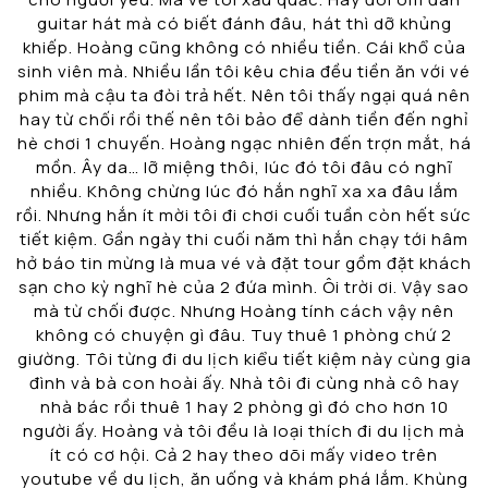
guitar hát mà có biết đánh đâu, hát thì dỡ khủng
khiếp. Hoàng cũng không có nhiều tiền. Cái khổ của
sinh viên mà. Nhiều lần tôi kêu chia đều tiền ăn với vé
phim mà cậu ta đòi trả hết. Nên tôi thấy ngại quá nên
hay từ chối rồi thế nên tôi bảo để dành tiền đến nghỉ
hè chơi 1 chuyến. Hoàng ngạc nhiên đến trợn mắt, há
mồn. Ây da… lỡ miệng thôi, lúc đó tôi đâu có nghĩ
nhiều. Không chừng lúc đó hắn nghĩ xa xa đâu lắm
rồi. Nhưng hắn ít mời tôi đi chơi cuối tuần còn hết sức
tiết kiệm. Gần ngày thi cuối năm thì hắn chạy tới hâm
hở báo tin mừng là mua vé và đặt tour gồm đặt khách
sạn cho kỳ nghĩ hè của 2 đứa mình. Ôi trời ơi. Vậy sao
mà từ chối được. Nhưng Hoàng tính cách vậy nên
không có chuyện gì đâu. Tuy thuê 1 phòng chứ 2
giường. Tôi từng đi du lịch kiểu tiết kiệm này cùng gia
đình và bà con hoài ấy. Nhà tôi đi cùng nhà cô hay
nhà bác rồi thuê 1 hay 2 phòng gì đó cho hơn 10
người ấy. Hoàng và tôi đều là loại thích đi du lịch mà
ít có cơ hội. Cả 2 hay theo dõi mấy video trên
youtube về du lịch, ăn uống và khám phá lắm. Khùng