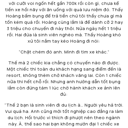
với cưỡi voi ngốn hết gần 700k rồi còn gì, chưa kể
tiền xe hồi nãy với ăn uống với quà lưu niệm đó. Thấy
Hoàng bấm bụng để trả tiền chứ tôi thấy chưa gì mà
tốn kém quá rồi. Hoàng cùng lắm là để dành cỡ 2 hay
3 triệu cho chuyến đi này thôi. Nửa ngày hết 1 triệu
rồi. Hai đứa là sinh viên nghèo mà. Thấy Hoàng khó
xử tôi nắm tay kéo Hoàng đi nói:
“Chặt chém đó anh. Mình đi tìm xe khác.”
Thế mà 2 chiếc kia chẳng có chuyến nào đi được.
Một chiếc thì toàn du khách hạng sang điểm đến là
resort, không thèm chở khách vãng lai. Còn 1 chiếc
nữa thì hết chỗ rồi. Nhưng anh hướng dẫn tốt bụng
lắm còn đứng tám 1 lúc chờ hành khách xe ảnh lên
đủ:
“Thế 2 bạn là sinh viên đi du lịch à… Người yêu hả trời.
Vui quá ha. Anh cũng mới tốt nghiệp cao đẳng ra làm
du lịch. Hồi trước vì thích đi phượt nên theo ngành
này. À, thế sao hai bạn không mướn đại 1 chiếc xe