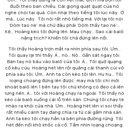
đuổi theo ban chiều. Cái giọng quạt quạt của nó
nghe chói tai quá. Còn nhại theo tiếng tôi lúc nãy. Ơ
mà… Lúc nãy.. Tôi nói rất nhỏ tiếng mà. Với lại tôi nói
‘Dòm tao nè’ mà chứ đâu phải ‘Dòm thấy tao nè’…
Kệ… Hoàng kéo tôi đứng lên. Mau chạy… Sao cái balô
nặng trịch? Khiến tôi chả đứng lên nổi.
Tôi thấy Hoàng trợn mắt ra nhìn phía sau tôi. Ưm…
Tôi quay lại thì thấy. Á… nó… Nó… Gần sát ngay tôi.
Bàn tay nó báu vào balô của tôi. Á… Tôi quờ quạng
cố kêu cứu. Hoàng hét lên rồi quăng cái thanh cúi vô
phía sau tôi. Ưm.. Anh ta còn kéo tôi lên. Hu hu… Tôi
loạng choạng đứng lên được. may mà tôi chỉ mới
khoát balô lên 1 bên tay tôi chứ không có đeo cả lên
lưng nên. A… tôi với Hoàng chạy ra ngoài. Tôi thấy nó
kéo cái balô xuống cái lỗ trên sàn. Chúng tôi chạy té
nhào ra khỏi cửa nhà. Ưm… Hoàng hét lên vì soi thấy
rất nhiều cánh tay đang chìa ra từ cái gầm nhà sàn.
Anh ta kéo tôi chạy hẳn ra bên phía đường rừng. Tôi
hét đến nổi khô khốc cả cổ. Tầm nhìn loạng choạng