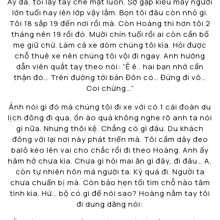
Ây da, tôi lấy tay che mặt luôn. Sợ gặp kiểu mấy người
lớn tuổi hay lên lớp vậy lắm. Bọn tôi đâu còn nhỏ gì.
Tôi 18 sắp 19 đến nơi rồi mà. Còn Hoàng thì hơn tôi 2
tháng nên 19 rồi đó. Mười chín tuổi rồi ai còn cần bố
mẹ giữ chứ. Làm cả xe dòm chúng tôi kìa. Hỏi được
chỗ thuê xe nên chúng tôi vội đi ngay. Anh hướng
dẫn viên quắt tay theo nói: “Ê ê.. hai bạn nhớ cẩn
thận đó… Trên đường tới bản Đôn có… Đừng đi vô…
Coi chừng…”
Ảnh nói gì đó mà chúng tôi đi xe với có 1 cái đoàn du
lịch đông đi qua, ồn ào quá không nghe rõ anh ta nói
gì nữa. Nhưng thôi kệ. Chẳng có gì đâu. Du khách
đông với lại nơi này phát triển mà. Tôi cầm dây đeo
balô kéo lên vai cho chắc rồi đi theo Hoàng. Anh ấy
hâm hở chưa kìa. Chưa gì hỏi mai ăn gì đây, đi đâu… A,
còn tự nhiên hôn má người ta. Kỳ quá đi. Người ta
chưa chuẩn bị mà. Còn bảo hẹn tối tìm chỗ nào tâm
tình kìa. Hứ… bộ có gì để nói sao? Hoàng nắm tay tôi
đi dung dăng nói: