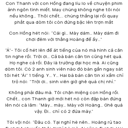
Con Thanh với con Hồng đang líu lo về chuyện phim
ảnh ngôn tình miết. May chúng không nghe tôi nói
nếu không… Thôi chết,.. chúng thắng lại rồi quay
phắt qua dòm tôi còn đứng bậc lên trợn mắt
Con Hồng hét nói: “Cái gì… Mày dám… Mày dám đi
chơi đêm với thằng Hoàng để ấy…”
“Á”- Tôi cố hét lên để át tiếng của nó mà hình cả căn
tin nghe rồi. Trời ơi… Cả bà bán căn tin cũng hét quá.
Họ nghe cả rồi. Đây là trường đại học mà. Ai cũng
dòm tôi. Có 2 anh sinh viên nào đó bàn gần ngay sát
tôi hét “Ái” 1 tiếng. Y… Y… Hai bà bán căn tin xì xầm chỉ
trỏ nói: “Trời ơi… sinh viên giờ ghê quá chị nhỉ.”
Không phải đâu mà. Tôi chặn miệng con Hồng rồi.
Chết… con Thanh giờ mới hét nó còn đập bàn đứng
lên nói cà lâm: “Mày… mày… Mày với Hoàng… Ghê quá
vậy. Đi… chỉ có 2 đứa mày.”
Tôi vội nói: “Đâu có. Tại nghỉ hè nên… Hoàng rủ tao