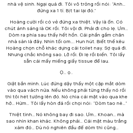
nhà vệ sinh. Ngại quá đi. Tôi vô trỏng rồi nói: “Anh…
đứng xa 1 tí. Bịt tai lại đó.”
Hoàng cười rồi có vẻ đứng xa thiệt. Vậy là ổn. Có
chút ánh sáng là OK rồi. Tôi vội đi. Phải đi cho lẹ. Ưm…
Dòm ra phía sau thấy hết hồn. Cái phần gầm chân
nhà sàn là đây. Nhìn tối om…. Hun hút. Biết thế kêu
Hoàng chọn chỗ khác dựng cái toilet nay. Sợ quá đi.
Nhưng chắc không sao. Lỡ rồi. Đi lẹ rồi biến. Tôi lấy
sẵn cái mấy miếng giấy tissue để lau.
Ọ… ọ..
Giật bắn mình. Lúc đứng dậy thấy một cặp mắt dòm
vào qua vách nứa. Nếu không phải từng thấy nó rồi
thì tôi hét tướng lên đó. Nó chìa cái mặt vào qua khe
hở… Hừm… Tôi lấy hòn đá rồi chọi nói: “Dòm tao nè…”
Thiệt tình… Nó không bay đi sao. Ưm… Khoan… mà
sao nhìn khan khác. Không phải… Cái mặt màu trắng
xám đó… Dù nó nghiên đầu để dòm thì cũng…