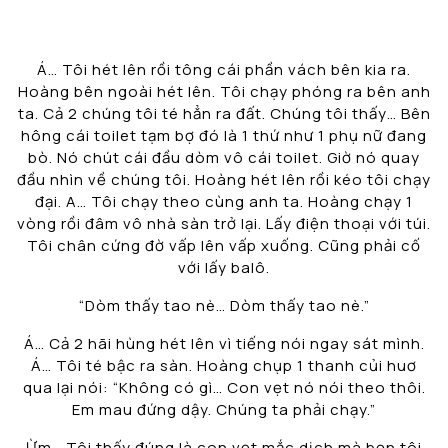
Á… Tôi hét lên rồi tông cái phần vách bên kia ra.
Hoàng bên ngoài hét lên. Tôi chạy phóng ra bên anh
ta. Cả 2 chúng tôi té hẳn ra đất. Chúng tôi thấy… Bên
hông cái toilet tạm bợ đó là 1 thứ như 1 phụ nữ đang
bò. Nó chút cái đầu dòm vô cái toilet. Giờ nó quay
đầu nhìn về chúng tôi. Hoàng hét lên rồi kéo tôi chạy
đại. A… Tôi chạy theo cùng anh ta. Hoàng chạy 1
vòng rồi đâm vô nhà sàn trở lại. Lấy điện thoại với túi.
Tôi chân cứng đờ vấp lên vấp xuống. Cũng phải cố
với lấy balô.
“Dòm thấy tao nè… Dòm thấy tao nè.”
Á… Cả 2 hãi hùng hét lên vì tiếng nói ngay sát mình.
Á… Tôi té bậc ra sàn. Hoàng chụp 1 thanh củi huơ
qua lại nói: “Không có gì… Con vẹt nó nói theo thôi.
Em mau đứng dậy. Chúng ta phải chạy.”
Ừm… Tôi thấy đúng là con vẹt mắc dịch mà bọn tôi