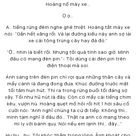
Hoàng nổ máy xe…
Ọ ọ…
A.. tiếng rừng đêm nghe ghê thiệt. Hoàng tắt máy xe
nói: “Gần hết xăng rồi. Vả lại đường kiểu này anh sợ lái
xe cái tông trúng cây hay đá đó.”
“Ờ… nhìn là biết rồi. Nhưng tối quá tính sao giờ. Mình
đâu có mang đèn pin.”- Tôi dùng cái đèn pin trên
điện thoại mà soi.
Ánh sáng trên đèn pin chỉ rọi qua những thân cây và
mấy cành lá đang đong đưa. Khúc đường trước mặt
tối tăm hun hút. Thì ra trong rừng buổi tối đáng sợ
vậy. Tối như hũ nút là đây. Còn có mấy cái tiếng chim
kêu, vượn hú. Hoàng quẹt mồ hôi rồi hít 1 hơi sâu cố
cười nói: “Anh nghĩ chúng ta cứ đi tiếp. Không thì…
mình tạm nghĩ ở đâu đó… Thật ra anh có mang theo
mì ly với bánh quy. Nói nếu em lạnh thì… đây…”
Hu hu… hu. Tôi khóc thầm trong lòng. Ảnh khoát cho