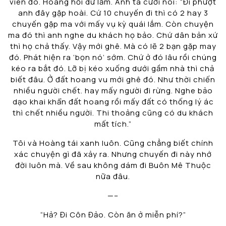
viên đó. Hoàng hỏi dữ lắm. Anh ta cười nói: “Đi phượt
anh đây gặp hoài. Cứ 10 chuyến đi thì có 2 hay 3
chuyến gặp ma với mấy vụ kỳ quái lắm. Còn chuyện
ma đó thì anh nghe du khách họ bảo. Chứ dân bản xứ
thì họ chả thấy. Vậy mới ghê. Mà có lẽ 2 bạn gặp may
đó. Phát hiện ra ‘bọn nó’ sớm. Chứ ở đó lâu rồi chúng
kéo ra bắt đó. Lỡ bị kéo xuống dưới gầm nhà thì chả
biết đâu. Ở đất hoang vu mới ghê đó. Như thời chiến
nhiều người chết. hay mấy người đi rừng. Nghe bảo
dạo khai khẩn đất hoang rồi mấy đất có thống lý ác
thì chết nhiều người. Thi thoảng cũng có du khách
mất tích.”
Tôi và Hoàng tái xanh luôn. Cũng chẳng biết chính
xác chuyện gì đã xảy ra. Nhưng chuyến đi này nhớ
đời luôn mà. Về sau không dám đi Buôn Mê Thuộc
nữa đâu.
—–
“Hả? Đi Côn Đảo. Còn ăn ở miễn phí?”