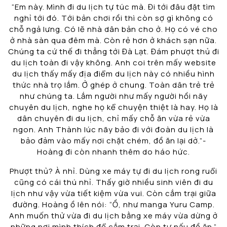
“Em này. Mình đi du lịch tự túc mà. Đi tới đâu đặt tìm
nghỉ tới đó. Tới bản chơi rồi thì còn sợ gì không có
chỗ ngả lưng. Có lẽ nhà dân bản cho ở. Họ có vé cho
ở nhà sàn qua đêm mà. Còn rẻ hơn ở khách sạn nữa.
Chúng ta cứ thế đi thẳng tới Đà Lạt. Đám phượt thủ đi
du lịch toàn đi vậy không. Anh coi trên mấy website
du lịch thấy mấy địa điểm du lịch này có nhiều hình
thức nhà trọ lắm. Ở ghép ở chung. Toàn dân trẻ trẻ
như chúng ta. Lắm người như mấy người hồi nãy
chuyên du lịch, nghe họ kể chuyện thiệt là hay. Họ là
dân chuyên đi du lịch, chỉ mấy chỗ ăn vừa rẻ vừa
ngon. Anh Thành lúc nãy bảo đi với đoàn du lịch là
bảo đảm vào mấy nơi chặt chém, đồ ăn lại dở.”-
Hoàng đi còn nhanh thêm do háo hức.
Phượt thủ? À nhỉ. Dùng xe máy tự đi du lịch rong ruổi
cũng có cái thú nhỉ. Thấy giờ nhiều sinh viên đi du
lịch như vậy vừa tiết kiệm vừa vui. Còn cắm trại giữa
đường. Hoàng ồ lên nói: “Ồ, như manga Yuru Camp.
Anh muốn thử vừa đi du lịch bằng xe máy vừa dừng ở
những nơi mình thích để cắm trại. Còn tự nấu đồ ăn.”