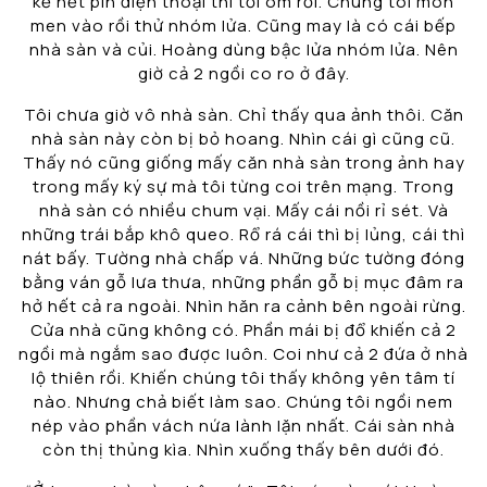
kể hết pin điện thoại thì tối om rồi. Chúng tôi mon
men vào rồi thử nhóm lửa. Cũng may là có cái bếp
nhà sàn và củi. Hoàng dùng bậc lửa nhóm lửa. Nên
giờ cả 2 ngồi co ro ở đây.
Tôi chưa giờ vô nhà sàn. Chỉ thấy qua ảnh thôi. Căn
nhà sàn này còn bị bỏ hoang. Nhìn cái gì cũng cũ.
Thấy nó cũng giống mấy căn nhà sàn trong ảnh hay
trong mấy ký sự mà tôi từng coi trên mạng. Trong
nhà sàn có nhiều chum vại. Mấy cái nồi rỉ sét. Và
những trái bắp khô queo. Rổ rá cái thì bị lủng, cái thì
nát bấy. Tường nhà chấp vá. Những bức tường đóng
bằng ván gỗ lưa thưa, những phần gỗ bị mục đâm ra
hở hết cả ra ngoài. Nhìn hăn ra cảnh bên ngoài rừng.
Cửa nhà cũng không có. Phần mái bị đổ khiến cả 2
ngồi mà ngắm sao được luôn. Coi như cả 2 đứa ở nhà
lộ thiên rồi. Khiến chúng tôi thấy không yên tâm tí
nào. Nhưng chả biết làm sao. Chúng tôi ngồi nem
nép vào phần vách nứa lành lặn nhất. Cái sàn nhà
còn thị thủng kìa. Nhìn xuống thấy bên dưới đó.