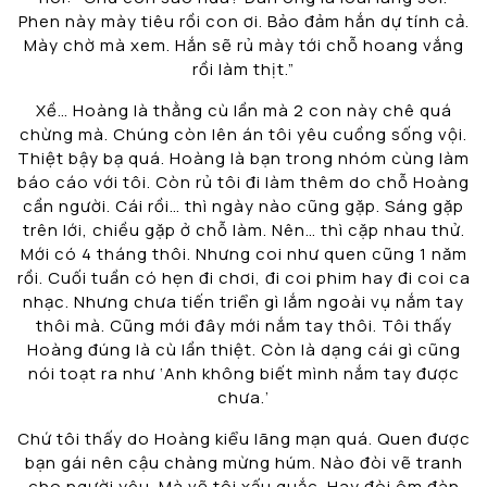
Phen này mày tiêu rồi con ơi. Bảo đảm hắn dự tính cả.
Mày chờ mà xem. Hắn sẽ rủ mày tới chỗ hoang vắng
rồi làm thịt.”
Xề… Hoàng là thằng cù lần mà 2 con này chê quá
chừng mà. Chúng còn lên án tôi yêu cuồng sống vội.
Thiệt bậy bạ quá. Hoàng là bạn trong nhóm cùng làm
báo cáo với tôi. Còn rủ tôi đi làm thêm do chỗ Hoàng
cần người. Cái rồi… thì ngày nào cũng gặp. Sáng gặp
trên lới, chiều gặp ở chỗ làm. Nên… thì cặp nhau thử.
Mới có 4 tháng thôi. Nhưng coi như quen cũng 1 năm
rồi. Cuối tuần có hẹn đi chơi, đi coi phim hay đi coi ca
nhạc. Nhưng chưa tiến triển gì lắm ngoài vụ nắm tay
thôi mà. Cũng mới đây mới nắm tay thôi. Tôi thấy
Hoàng đúng là cù lần thiệt. Còn là dạng cái gì cũng
nói toạt ra như ‘Anh không biết mình nắm tay được
chưa.’
Chứ tôi thấy do Hoàng kiểu lãng mạn quá. Quen được
bạn gái nên cậu chàng mừng húm. Nào đòi vẽ tranh
cho người yêu. Mà vẽ tôi xấu quắc. Hay đòi ôm đàn