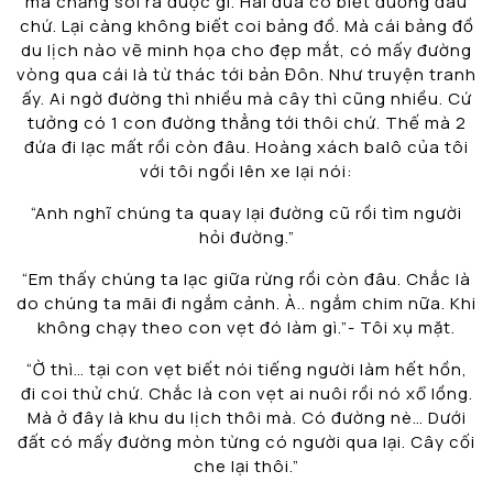
mà chẳng soi ra được gì. Hai đứa có biết đường đâu
chứ. Lại càng không biết coi bảng đồ. Mà cái bảng đồ
du lịch nào vẽ minh họa cho đẹp mắt, có mấy đường
vòng qua cái là từ thác tới bản Đôn. Như truyện tranh
ấy. Ai ngờ đường thì nhiều mà cây thì cũng nhiều. Cứ
tưởng có 1 con đường thẳng tới thôi chứ. Thế mà 2
đứa đi lạc mất rồi còn đâu. Hoàng xách balô của tôi
với tôi ngồi lên xe lại nói:
“Anh nghĩ chúng ta quay lại đường cũ rồi tìm người
hỏi đường.”
“Em thấy chúng ta lạc giữa rừng rồi còn đâu. Chắc là
do chúng ta mãi đi ngắm cảnh. À.. ngắm chim nữa. Khi
không chạy theo con vẹt đó làm gì.”- Tôi xụ mặt.
“Ờ thì… tại con vẹt biết nói tiếng người làm hết hồn,
đi coi thử chứ. Chắc là con vẹt ai nuôi rồi nó xổ lồng.
Mà ở đây là khu du lịch thôi mà. Có đường nè… Dưới
đất có mấy đường mòn từng có người qua lại. Cây cối
che lại thôi.”