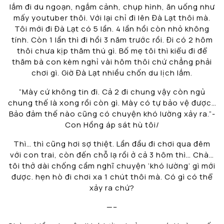
lắm đi du ngoạn, ngắm cảnh, chụp hình, ăn uống như
mấy youtuber thôi. Với lại chỉ đi lên Đà Lạt thôi mà.
Tôi mới đi Đà Lạt có 5 lần. 4 lần hồi còn nhỏ không
tính. Còn 1 lần thì đi hồi 3 năm trước rồi. Đi có 2 hôm
thôi chưa kịp thăm thú gì. Bố mẹ tôi thì kiểu đi để
thăm bà con kèm nghỉ vài hôm thôi chứ chẳng phải
chơi gì. Giờ Đà Lạt nhiều chốn du lịch lắm.
“Mày cứ không tin đi. Cả 2 đi chung vậy còn ngủ
chung thế là xong rồi còn gì. Mày có tự bảo vệ được…
Bảo đảm thế nào cũng có chuyện khó lường xảy ra.”-
Con Hồng áp sát hù tôi/
Thì… thì cũng hơi sợ thiệt. Lần đầu đi chơi qua đêm
với con trai, còn đến chỗ lạ rồi ở cả 3 hôm thì… Chà…
tôi thở dài chống cầm nghĩ chuyện ‘khó lường’ gì mới
được. hẹn hò đi chơi xa 1 chút thôi mà. Có gì có thể
xảy ra chứ?
—–