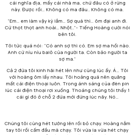
cái nghĩa địa, mấy cái nhà ma, chứ đâu có ở rừng
này. Được rồi… Không có ma đâu.. Không có ma.
“Em… em làm vậy kỳ lắm… Sợ quá thì… ôm đại anh đi.
Cứ thọt thọt anh hoài… Nhột..”- Tiếng Hoàng cười nói
bên tôi.
Tôi tức quá nói: “Có anh sợ thì có. Em sợ ma hồi nào.
Anh cứ níu níu balô của người ta. Còn bảo người ta
sợ ma.”
Cả 2 đứa tôi kinh hãi hét lên như cùng lúc ấy. Á… Tôi
với hoàng ôm lấy nhau. Tôi hoảng quá nên quăng
mất cái điện thoại luôn. Trong ánh sáng của đèn pin
lúc cái điện thoại rơi xuống. Thoáng chúng tôi thấy 1
cái gì đó ở chỗ 2 đứa mới đứng lúc nãy. Nó…
Chúng tôi cùng hét tướng lên rồi bỏ chạy. Hoàng nắm
tay tôi rồi cấm đầu mà chạy. Tôi vừa la vừa hét chạy