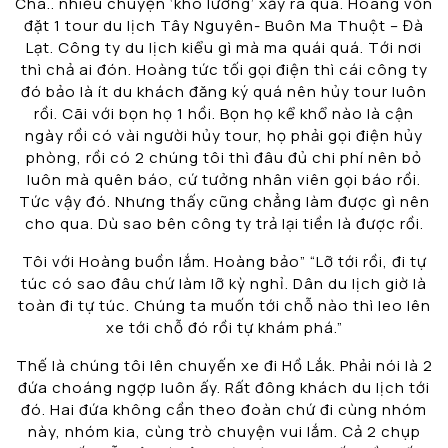
Chà.. nhiều chuyện ‘khó lường’ xảy ra quá. Hoàng vốn
đặt 1 tour du lịch Tây Nguyên- Buôn Ma Thuột – Đà
Lạt. Công ty du lịch kiểu gì mà ma quái quá. Tới nơi
thì chả ai đón. Hoàng tức tối gọi điện thì cái công ty
đó bảo là ít du khách đăng ký quá nên hủy tour luôn
rồi. Cãi với bọn họ 1 hồi. Bọn họ kể khổ nào là cận
ngày rồi có vài người hủy tour, họ phải gọi điện hủy
phòng, rồi có 2 chúng tôi thì đâu đủ chi phí nên bỏ
luôn mà quên báo, cứ tưởng nhân viên gọi báo rồi.
Tức vậy đó. Nhưng thấy cũng chẳng làm được gì nên
cho qua. Dù sao bên công ty trả lại tiền là được rồi.
Tôi với Hoàng buồn lắm. Hoàng bảo” “Lỡ tới rồi, đi tự
túc có sao đâu chứ làm lỡ kỳ nghỉ. Dân du lịch giờ là
toàn đi tự túc. Chúng ta muốn tới chỗ nào thì leo lên
xe tới chỗ đó rồi tự khám phá.”
Thế là chúng tôi lên chuyến xe đi Hồ Lắk. Phải nói là 2
đứa choáng ngợp luôn ấy. Rất đông khách du lịch tới
đó. Hai đứa không cần theo đoàn chứ đi cùng nhóm
này, nhóm kia, cùng trò chuyện vui lắm. Cả 2 chụp