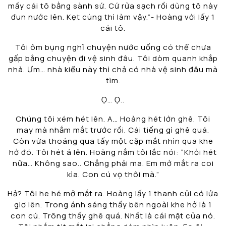
mấy cái tô bằng sành sứ. Cứ rửa sạch rồi dùng tô này
đun nước lên. Kẹt cùng thì làm vậy.”- Hoàng với lấy 1
cái tô.
Tôi ôm bụng nghĩ chuyện nước uống có thể chưa
gấp bằng chuyện đi vệ sinh đâu. Tôi dòm quanh khắp
nhà. Ưm… nhà kiểu này thì chả có nhà vệ sinh đâu mà
tìm.
Ọ… Ọ..
Chúng tôi xém hét lên. A… Hoàng hét lớn ghê. Tôi
may mà nhắm mắt trước rồi. Cái tiếng gì ghê quá.
Còn vừa thoáng qua tấy một cặp mắt nhìn qua khe
hở đó. Tôi hét á lên. Hoàng nắm tôi lắc nói: “Khỏi hét
nữa… Không sao.. Chẳng phải ma. Em mở mắt ra coi
kìa. Con cú vọ thôi mà.”
Hả? Tôi he hé mở mắt ra. Hoàng lấy 1 thanh củi có lửa
giơ lên. Trong ánh sáng thấy bên ngoài khe hở là 1
con cú. Trông thấy ghê quá. Nhất là cái mặt của nó.