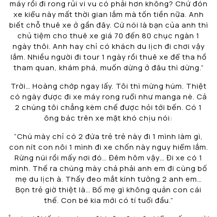
máy rồi đi rong rủi vi vu có phải hơn không? Chứ đón
xe kiểu này mất thời gian lắm mà tốn tiền nữa. Anh
biết chỗ thuê xe ở gần đây. Cứ nói là bạn của anh thì
chủ tiệm cho thuê xe giá 70 đến 80 chục ngàn 1
ngày thôi. Anh hay chỉ có khách du lịch đi chơi vậy
lắm. Nhiều người đi tour 1 ngày rồi thuê xe để tha hồ
tham quan, khám phá, muốn dừng ở đâu thì dừng.”
Trời… Hoàng chớp ngay lấy. Tôi thì mừng húm. Thiệt
có ngày được đi xe máy rong ruổi như manga nè. Cả
2 chúng tôi chẳng kèm chế được hỏi tới bến. Có 1
ông bác trên xe mặt khó chịu nói:
“Chú mày chỉ có 2 đứa trẻ trẻ này đi 1 mình làm gì,
con nít con nôi 1 mình đi xe chốn này nguy hiểm lắm.
Rừng núi rồi mấy nơi đó… Đêm hôm vậy… Đi xe có 1
mình. Thế ra chúng mày chả phải anh em đi cùng bố
mẹ du lịch à. Thấy đeo mắt kính tưởng 2 anh em…
Bọn trẻ giờ thiệt là… Bố mẹ gì không quản con cái
thế. Con bé kia mới có tí tuổi đầu.”