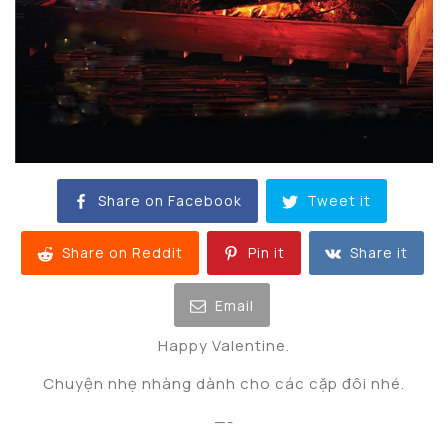
Share on Facebook
Tweet it
Share on Reddit
Pin it
Share it
Email
Happy Valentine.
Chuyện nhẹ nhàng dành cho các cặp đôi nhé.
—-