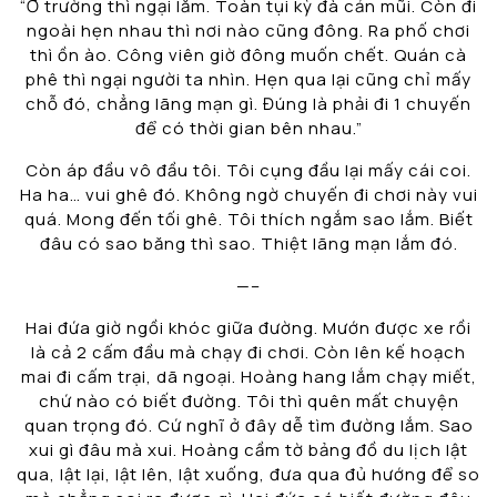
“Ở trường thì ngại lắm. Toàn tụi kỳ đà cản mũi. Còn đi
ngoài hẹn nhau thì nơi nào cũng đông. Ra phố chơi
thì ồn ào. Công viên giờ đông muốn chết. Quán cà
phê thì ngại người ta nhìn. Hẹn qua lại cũng chỉ mấy
chỗ đó, chẳng lãng mạn gì. Đúng là phải đi 1 chuyến
để có thời gian bên nhau.”
Còn áp đầu vô đầu tôi. Tôi cụng đầu lại mấy cái coi.
Ha ha… vui ghê đó. Không ngờ chuyến đi chơi này vui
quá. Mong đến tối ghê. Tôi thích ngắm sao lắm. Biết
đâu có sao băng thì sao. Thiệt lãng mạn lắm đó.
—–
Hai đứa giờ ngồi khóc giữa đường. Mướn được xe rồi
là cả 2 cấm đầu mà chạy đi chơi. Còn lên kế hoạch
mai đi cấm trại, dã ngoại. Hoàng hang lắm chạy miết,
chứ nào có biết đường. Tôi thì quên mất chuyện
quan trọng đó. Cứ nghĩ ở đây dễ tìm đường lắm. Sao
xui gì đâu mà xui. Hoàng cầm tờ bảng đồ du lịch lật
qua, lật lại, lật lên, lật xuống, đưa qua đủ hướng để so