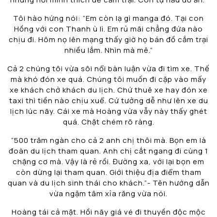
Tôi hào hứng nói: “Em còn lạ gì manga đó. Tại con
Hồng với con Thanh ù lì. Em rủ mãi chẳng đứa nào
chịu đi. Hôm nọ lên mạng thấy giờ họ bán đồ cắm trại
nhiều lắm. Nhìn mà mê.”
Cả 2 chúng tôi vừa sôi nổi bàn luận vừa đi tìm xe. Thế
mà khó đón xe quá. Chúng tôi muốn đi cặp vào mấy
xe khách chở khách du lịch. Chứ thuê xe hay đón xe
taxi thì tiền nào chịu xuể. Cứ tưởng dễ như lên xe du
lịch lúc nãy. Cái xe mà Hoàng vừa vẫy này thấy ghét
quá. Chặt chém rõ ràng.
“500 trăm ngàn cho cả 2 anh chị thôi mà. Bọn em là
đoàn du lịch tham quan. Anh chị cắt ngang đi cùng 1
chặng cơ mà. Vậy là rẻ rồi. Đường xa, với lại bọn em
còn dừng lại tham quan. Giới thiệu địa điểm tham
quan và du lịch sinh thái cho khách.”- Tên hướng dẫn
vừa ngậm tâm xỉa răng vừa nói.
Hoàng tái cả mặt. Hồi nãy giá vé đi thuyền độc mộc