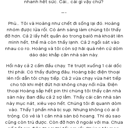
nhanh hết sức. Cái… cái gì vậy chứ?
—-
Phù… Tôi và Hoàng như chết đi sống lại đó. Hoàng
nhóm được lửa rồi. Có ánh sáng làm chúng tôi thấy
đỡ hơn. Cả 2 lấy hết quần áo trong balô mà khoát lên
mình hết, thế mà còn thấy lạnh. Cả 2 ngồi sát vào
nhau co ro. Hoàng và tôi còn sợ hãi quá nên cứ dòm
dáo dác khắp căn nhà sàn này.
Hồi nãy cả 2 cấm đầu chạy. Té trượt xuống 1 cái dốc
thì phải. Có thấy đường đâu. Hoàng bậc điện thoại
lên rồi dẫn tôi chạy tiếp. Cả 2 vừa chạy vừa hét tiếp
cho tới khi mệt đứt hơi không chạy nổi nữa. Điện
thoại Hoàng sắp hết pin thì chúng tôi thấy căn nhà
sàn này. Ban đầu cả 2 sợ lắm. Thấy cái căn nhà sàn
này mục nát, xiêu vẹo hết. Chúng tôi đi quanh dòm
vào. Thấy 1 phần nhà bị sụp. Nhưng không có ai ở
trỏng. Có vẻ là 1 căn nhà sàn bỏ hoang. Thì dù sao
cũng còn trú được. Còn đỡ hơn ở ngoài với ma. Chưa