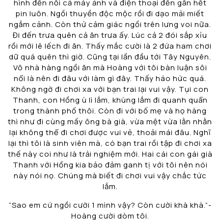
hình đến nỗi cả máy ảnh và điện thoại đến gần hết
pin luôn. Ngồi thuyền độc mộc rồi đi dạo mải miết
ngắm cảnh. Còn thử cảm giác ngồi trên lưng voi nữa.
Đi đến trưa quên cả ăn trưa ấy. Lúc cả 2 đói sắp xỉu
rồi mới lê lếch đi ăn. Thấy mắc cười là 2 đứa ham chơi
dữ quá quên thì giờ. Cũng tại lần đầu tới Tây Nguyên.
Vô nhà hàng ngồi ăn mà Hoàng với tôi bàn luận sôi
nổi là nên đi đâu với làm gì đây. Thấy háo hức quá.
Không ngờ đi chơi xa với bạn trai lại vui vậy. Tụi con
Thanh, con Hồng ù lì lắm, khùng lắm đi quanh quẩn
trong thành phố thôi. Còn đi với bố mẹ và họ hàng
thì như đi cùng mấy ông bà già, vừa mệt vừa lằn nhằn
lại không thể đi chơi được vui vẻ, thoải mái đâu. Nghĩ
lại thì tôi là sinh viên mà, có bạn trai rồi tập đi chơi xa
thế này coi như là trải nghiệm mới. Hai cái con gái già
Thanh với Hồng kia bảo đảm ganh tị với tôi nên nói
này nói nọ. Chúng mà biết đi chơi vui vậy chắc tức
lắm.
“Sao em cứ ngồi cười 1 mình vậy? Còn cười khà khà.”-
Hoàng cười dòm tôi.