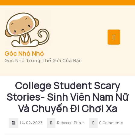
Skip
to
content
Op
But
Góc Nhỏ Nhỏ
Góc Nhỏ Trong Thế Giới Của Bạn
College Student Scary
Stories- Sinh Viên Nam Nữ
Và Chuyến Đi Chơi Xa
14/02/2023
Rebecca Pham
0 Comments