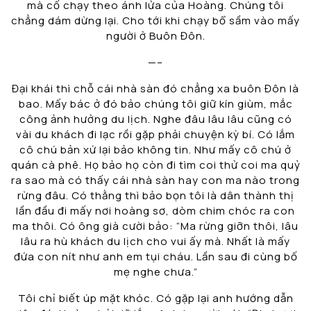
mà cố chạy theo ánh lửa của Hoàng. Chúng tôi
chẳng dám dừng lại. Cho tới khi chạy bổ sầm vào mấy
người ở Buôn Đôn.
—–
Đại khái thì chỗ cái nhà sàn đó chẳng xa buôn Đôn là
bao. Mấy bác ở đó bảo chúng tôi giữ kín giùm, mắc
công ảnh hưởng du lịch. Nghe đâu lâu lâu cũng có
vài du khách đi lạc rồi gặp phải chuyện kỳ bí. Có lắm
cô chú bản xứ lại bảo không tin. Như mấy cô chú ở
quán cà phê. Họ bảo họ còn đi tìm coi thử coi ma quỷ
ra sao mà có thấy cái nhà sàn hay con ma nào trong
rừng đâu. Có thằng thì bảo bọn tôi là dân thành thị
lần đầu đi mấy nơi hoàng sơ, dòm chim chóc ra con
ma thôi. Có ông già cười bảo: “Ma rừng giỡn thôi, lâu
lâu ra hù khách du lịch cho vui ấy mà. Nhất là mấy
đứa con nít như anh em tụi cháu. Lần sau đi cùng bố
mẹ nghe chưa.”
Tôi chỉ biết úp mặt khóc. Có gặp lại anh hướng dẫn