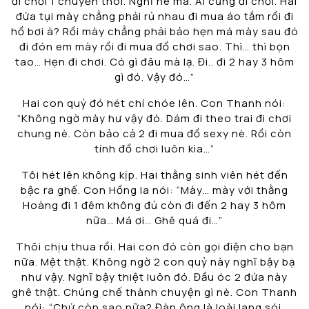
đi chơi 1 chuyến thôi. Nghỉ hè mà. Ai cũng đi chơi. Hai
đứa tụi mày chẳng phải rủ nhau đi mua áo tắm rồi đi
hồ bơi à? Rồi mày chẳng phải bảo hẹn má mày sau đó
đi đón em mày rồi đi mua đồ chơi sao. Thì… thì bọn
tao… Hẹn đi chơi. Có gì đâu mà lạ. Đi.. đi 2 hay 3 hôm
gì đó. Vậy đó…”
Hai con quỷ đó hét chí chóe lên. Con Thanh nói:
“Không ngờ mày hư vậy đó. Dám đi theo trai đi chơi
chung nè. Còn bảo cả 2 đi mua đồ sexy nè. Rồi còn
tính đồ chơi luôn kìa…”
Tôi hét lên không kịp. Hai thằng sinh viên hét đến
bậc ra ghế. Con Hồng la nói: “Mày… mày với thằng
Hoàng đi 1 đêm không đủ còn đi đến 2 hay 3 hôm
nữa… Má ơi… Ghê quá đi…”
Thôi chịu thua rồi. Hai con đó còn gọi điện cho bạn
nữa. Mệt thật. Không ngờ 2 con quỷ này nghĩ bậy bạ
như vậy. Nghĩ bậy thiệt luôn đó. Đầu óc 2 đứa này
ghê thật. Chúng chế thành chuyện gì nè. Con Thanh
nói: “Chứ còn sao nữa? Đàn ông là loài lang sói.