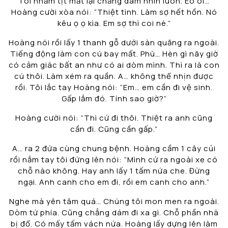
Tôi nhắm tịt mắt lại chẳng dám nhìn luôn. Eo ôi…
Hoàng cười xòa nói: “Thiệt tình. Làm sợ hết hồn. Nó
kêu ọ ọ kìa. Em sợ thì coi nè.”
Hoàng nói rồi lấy 1 thanh gỗ dưới sàn quăng ra ngoài.
Tiếng động làm con cú bay mất. Phù… Hèn gì nãy giờ
có cảm giác bất an như có ai dòm mình. Thì ra là con
cú thôi. Làm xém ra quần. A… không thể nhịn được
rồi. Tôi lắc tay Hoàng nói: “Em… em cần đi vệ sinh.
Gấp lắm đó. Tính sao giờ?”
Hoàng cười nói: “Thì cứ đi thôi. Thiệt ra anh cũng
cần đi. Cũng cần gấp.”
A… ra 2 đứa cùng chung bệnh. Hoàng cầm 1 cây củi
rồi nắm tay tôi đứng lên nói: “Mình cứ ra ngoài xe có
chỗ nào không. Hay anh lấy 1 tấm nứa che. Đừng
ngại. Anh canh cho em đi, rồi em canh cho anh.”
Nghe mà yên tâm quá… Chúng tôi mon men ra ngoài.
Dòm tứ phía. Cũng chẳng dám đi xa gì. Chỗ phần nhà
bị đổ. Có mấy tấm vách nứa. Hoàng lấy dựng lên làm