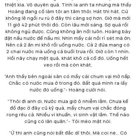
thiệt kìa. Vô duyên quá. Tính la anh ta nhưng mà thấy
Hoàng đang cố làm tôi an tâm thôi. Hát thì hát. Cứ
không lẽ ngồi ru rú ở đây thì càng sợ hơn. Giờ mà mới
11 giờ 42 phút thôi đó. Còn lâu mới sáng. Sợ quá rồi
không ngủ được. Cũng không ăn nổi luôn. Hoàng bày
đặt nấu nước để nấu mì. Nhìn mấy cái nồi rỉ sét mà ớn.
Nên cả 2 ăn mì khô rồi uống nước. Cả 2 đứa mang có
2 chai nước mà uống cả buổi trưa rồi. Giờ còn 1 nhín.
Hồi nãy chạy mệt quá, khát khô cả cổ đó. Uống hết
veo rồi mà còn khát.
“Anh thấy bên ngoài sân có mấy cái chum vại mở nấp.
Chắc có nước mưa ở trong đó. Bất quá mình ra lấy
nước đó uống.”- Hoàng cười nói.
“Thôi đi anh ơi. Nước mưa giờ ô nhiễm lắm. Chưa kể
đồ đạc ở đây cũ kỹ quá, mấy chum vại chắc đóng
rong rêu cả. Nhiều vi khuẩn, vi sinh vật lắm. Thế nào
cũng có lăn quăn.”- Tôi méo mặt nói.
“Ừ thì anh cũng nói bất đắc dĩ thôi. Mà coi nè… Có