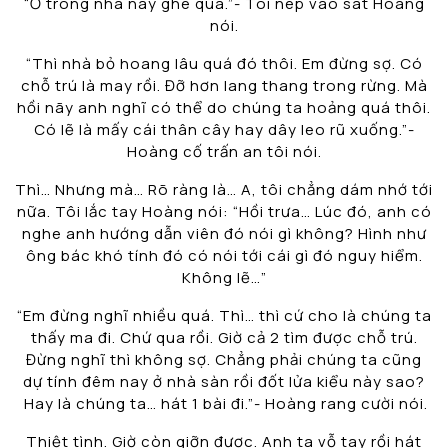
“Ở trong nhà này ghê quá.”- Tôi nép vào sát Hoàng
nói.
“Thì nhà bỏ hoang lâu quá đó thôi. Em đừng sợ. Có
chỗ trú là may rồi. Đỡ hơn lang thang trong rừng. Mà
hồi nãy anh nghĩ có thể do chúng ta hoảng quá thôi.
Có lẽ là mấy cái thân cây hay dây leo rũ xuống.”-
Hoàng cố trấn an tôi nói.
Thì… Nhưng mà… Rõ ràng là… A, tôi chẳng dám nhớ tới
nữa. Tôi lắc tay Hoàng nói: “Hồi trưa… Lúc đó, anh có
nghe anh hướng dẫn viên đó nói gì không? Hình như
ông bác khó tính đó có nói tới cái gì đó nguy hiểm.
Không lẽ…”
“Em đừng nghĩ nhiều quá. Thì… thì cứ cho là chúng ta
thấy ma đi. Chứ qua rồi. Giờ cả 2 tìm được chỗ trú.
Đừng nghĩ thì không sợ. Chẳng phải chúng ta cũng
dự tính đêm nay ở nhà sàn rồi đốt lửa kiểu này sao?
Hay là chúng ta… hát 1 bài đi.”- Hoàng rang cười nói.
Thiệt tình. Giờ còn giỡn được. Anh ta vỗ tay rồi hát