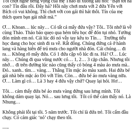
Tôi chợt nghe tiếng vọng của mẹ Thảo đi xuống lầu nói: “Bạn tới hả
con? Tín đâu rồi. Đây hả? Hồi nãy chơi mưa với 2 đứa Yến với
Bích có vui không. Thì chơi với con gái thì hát thôi. Tín của mẹ
thích quen bạn gái nhất mà.”
Ơ… Khoan… lúc nãy… Có tất cả mấy đứa vậy? Tôi.. Tôi nhớ là về
cùng Thảo. Thảo bảo quẹo qua hẻm tiểu học để đón tụi nhỏ. Tưởng
đón mình em nó. Cái lúc đó nó vẫy tay kêu to Tín… Trường tiểu
học đang cho học sinh đi ra về. Rất đông. Chúng đứng cả ở hành
lang và hàng hiên để trú mưa cho người nhà đón. Cái chúng… đi
ra… Không rõ mấy đứa. Có 1 đứa cập vô lúc đi ra. Hả? Ơ… Lúc
nãy… Chúng đi qua vũng nước có… 1, 2… 3 cặp chân. Nhưng tôi
nhớ… đi trên đường lúc nào cũng thấy có bóng 4 màu áo mưa mà..
Đỏ.. xanh.. tím… vàng… Thằng Tín mặc áo màu xanh. Hai đứa bé
gái nhà bên mặc áo Đỏ với Tím. Còn… đứa bé áo mưa vàng nữa.
Ơ… Làm gì có… Là 3 hay 4 đứa vậy chứ? Quay lại hỏi. Hơ…
Tôi… cảm thấy đứa bé áo mưa vàng đứng sau lưng mình. Tôi
không dám quay lại. Nó… sau lưng tôi. Tôi có thể cảm thấy nó. Là
Nhung…
Không phải lỗi tại tôi. 5 năm trước. Tôi chỉ là đứa trẻ. Tôi cấm đầu
chạy. Có cảm giác ‘nó’ chạy theo tôi.
—-