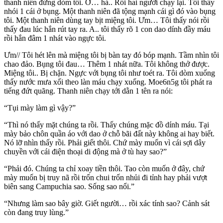
thanh niên đứng dòm tôi. Ơ… hả.. Rồi hai người chạy lại. Tôi thấy
nhói 1 cái ở bụng. Một thanh niên đã tộng mạnh cái gì đó vào bụng
tôi. Một thanh niên dùng tay bịt miệng tôi. Ưm… Tôi thấy nói rồi
thấy đau lúc hắn rút tay ra. A.. tôi thấy rõ 1 con dao dính đầy máu
rồi hắn đâm 1 nhát vào ngực tôi.
Ưm// Tôi hét lên mà miệng tôi bị bàn tay đó bóp mạnh. Tầm nhìn tôi
chao đảo. Bụng tôi đau… Thêm 1 nhát nữa. Tôi không thở được.
Miệng tôi.. Bị chặn. Ngực với bụng tôi như toét ra. Tôi dòm xuống
thấy nước mưa xối theo làn máu chạy xuống. Moe6n5g tôi phát ra
tiếng đứt quãng. Thanh niên chạy tới dằn 1 tên ra nói:
“Tụi mày làm gì vậy?”
“Thì nó thấy mặt chúng ta rồi. Thấy chúng mặc đồ dính máu. Tại
mày bảo chôn quần áo với dao ở chỗ bãi đất này không ai hay biết.
Nó lỡ nhìn thấy rồi. Phải giết thôi. Chứ mày muốn vì cái sợi dây
chuyền với cái điện thoại di động mà ở tù hay sao?”
“Phải đó. Chúng ta chỉ xoay tiền thôi. Tao còn muốn ở đây, chứ
mày muốn bị truy nã rồi trốn chui trốn nhủi đi tỉnh hay phải vượt
biên sang Campuchia sao. Sống sao nổi.”
“Nhưng làm sao bây giờ. Giết người… rồi xác tính sao? Cảnh sát
còn đang truy lùng.”