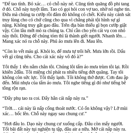
“Để tao tính. Bỏ xác… có chỗ này nè. Cũng tính quăng đồ phi tang
ở đó. Chỗ này tuyệt lắm. Tao có gọi hỏi con vợ tao, nhờ nó nghe tin.
Đứa mà chúng ta cướp rồi đâm đó không có chết. Kiểu này cảnh sát
truy lùng cho có chứ cũng cho qua vì chẳng phải tội hình sự gì
nặng. Không truy gắt gao đâu. Trên địa bàn thiếu gì bọn cướp giật
vậy. Còn lâu mới mò ra chúng ta. Chỉ cần cho yên cái vụ con nhỏ
này thôi. Đừng để chúng tóm thì là thành giết người. Nhanh lên…
Mang xác nó ra chỗ này. Phủ áo mưa lên đi. Mau lên.
“Còn lo vết máu gì. Khỏi lo, để mưa tự trôi hết. Mưa lớn rồi. Dấu
vết gì cũng tiêu. Cho cái xác này vô đó à?”
Tôi thấy 1 tên nắm chân tôi. Chúng lôi tấm áo mưa trùm tôi lại. Rồi
khiên 2đầu. Tôi miệng chỉ phát ra nhiều tiếng đứt quãng. Tay tôi
không còn sức lực. Tôi thấy lạnh. Tôi không thở được. Cơn đau ập
đến. Mùi nhựa của tấm áo mưa. Tôi nghe tiếng gì đó như tiếng bê
tông rộn rạn.
“Đẩy phụ tao ra coi. Đẩy hẳn cái nấp này ra.”
“Trời… cái này là nấp cống thoát nước. Có ổn không vậy? Lỡ mùi
xác… bốc lên. Chỗ này ngay sau chung cư.”
“Hơi đâu lo. Dạo này chung cư xuống cấp. Đâu còn mấy người.
Tối bãi đất này tụi nghiện tụ tập, đâu air a nữa. Mở cái nấp này ra.