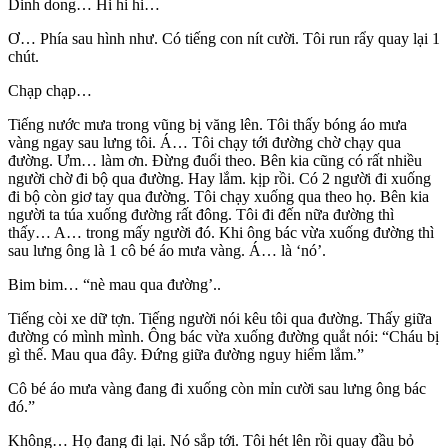
Dinh dong… Hi hi hi…
Ơ… Phía sau hình như. Có tiếng con nít cười. Tôi run rẩy quay lại 1
chút.
Chạp chạp…
Tiếng nước mưa trong vũng bị văng lên. Tôi thấy bóng áo mưa
vàng ngay sau lưng tôi. Á… Tôi chạy tới đường chờ chạy qua
đường. Ưm… làm ơn. Đừng đuổi theo. Bên kia cũng có rất nhiều
người chờ đi bộ qua đường. Hay lắm. kịp rồi. Có 2 người đi xuống
đi bộ còn giơ tay qua đường. Tôi chạy xuống qua theo họ. Bên kia
người ta túa xuống đường rất đông. Tôi đi đến nữa đường thì
thấy… A… trong mấy người đó. Khi ông bác vừa xuống đường thì
sau lưng ông là 1 cô bé áo mưa vàng. Á… là ‘nó’.
Bim bim… “nè mau qua đường’..
Tiếng còi xe dữ tợn. Tiếng người nói kêu tôi qua đường. Thấy giữa
đường có mình mình. Ông bác vừa xuống đường quắt nói: “Cháu bị
gì thế. Mau qua đây. Đứng giữa đường nguy hiểm lắm.”
Cô bé áo mưa vàng đang đi xuống còn mỉn cười sau lưng ông bác
đó.”
Không… Họ đang đi lại. Nó sắp tới. Tôi hét lên rồi quay đầu bỏ