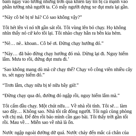
bám ngay vào tường nhưng trơn quá khiên tay tôi bị cà mạnh vào
phần tường nhà người ta. Có mấy người dựng xe đụt mưa lại gần.
“Này cô bé bị té hả? Có sao không vậy?”
Tôi hét lên vì nó tới gần sát rồi. Tôi vùng lên bỏ chạy. Họ không
nhìn thấy nó cứ kéo tôi lại. Tôi nhào chạy hẳn ra bên kia hẻm.
“Nè… nè.. khoan.. Cô bé ơi. Đừng chạy hướng đó.”
“Này… đã bảo đừng chạy hướng đó mà. Dừng lại đi. Nguy hiểm
lắm. Mưa to rồi, đứng đụt mưa đi.’
‘Sao không mang dù mà cứ chạy thế? Chạy vô công viên nhiều cây
to, sét nguy hiểm đó.”
“Trơn lắm, chạy nữa bị té nữa bây giờ.”
“Đừng chạy qua đó, đường đó ngập rồi, nguy hiểm lắm mà.”
Tôi cấm đầu chạy. Một chút nữa… Về nhà rồi tính. Tôi sẽ… làm
sao đây… Không sao. Nhà tôi rất đông người. Tôi ngủ cùng phòng
với chị mà. Để đèn rồi bảo mình cần gạo bài. Tôi thấy trời gần tối
rồi. Mau về… Miễn sao về nhà là ổn.
Nước ngập ngoài đường dữ quá. Nước chảy đến mắc cá chân của