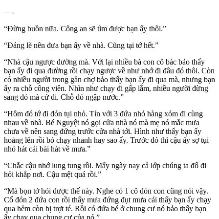
—-
“Đừng buồn nữa. Công an sẽ tìm được bạn ấy thôi.”
“Đáng lẽ nên đưa bạn ấy về nhà. Cũng tại tớ hết.”
“Nhà cậu ngược đường mà. Với lại nhiều bà con cô bác bảo thấy
bạn ấy đi qua đường rồi chạy ngược về như nhớ đi đâu đó thôi. Còn
có nhiều người trong gần chợ bảo thấy bạn ấy đi qua mà, nhưng bạn
ấy ra chỗ công viên. Nhìn như chạy đi gấp lắm, nhiều người đừng
sang đó mà cứ đi. Chỗ đó ngập nước.”
“Hôm đó tớ đi đón tụi nhỏ. Tín với 3 đứa nhỏ hàng xóm đi cùng
nhau về nhà. Bé Nguyệt nó gọi cửa nhà nó mà mẹ nó mắc mưa
chưa về nên sang đứng trước cửa nhà tới. Hình như thấy bạn ấy
hoảng lên rồi bỏ chạy nhanh hay sao ấy. Trước đó thì cậu ấy sợ tụi
nhỏ hát cái bài hát về mưa.”
“Chắc cậu nhớ lung tung rồi. Mấy ngày nay cả lớp chúng ta đổ đi
hỏi khắp nơi. Cậu mệt quá rồi.”
“Mà bọn tớ hỏi được thế này. Nghe có 1 cô đón con cũng nói vậy.
Cổ đón 2 đứa con rồi thấy mưa đứng đụt mưa cái thấy bạn ấy chạy
qua hẻm còn bị trợt té. Rồi có đứa bé ở chung cư nó bảo thấy bạn
ấy chạy qua chung cư của nó.”