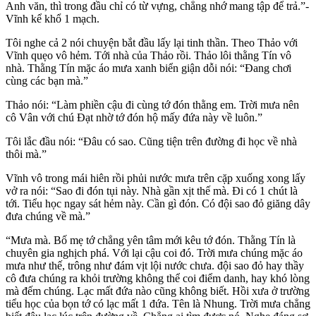
Anh văn, thì trong đầu chỉ có từ vựng, chẳng nhớ mang tập để trả.”-
Vĩnh kể khổ 1 mạch.
Tôi nghe cả 2 nói chuyện bắt đầu lấy lại tinh thần. Theo Thảo với
Vĩnh quẹo vô hẻm. Tới nhà của Thảo rồi. Thảo lôi thằng Tín vô
nhà. Thằng Tín mặc áo mưa xanh biển giận dỗi nói: “Đang chơi
cùng các bạn mà.”
Thảo nói: “Làm phiền cậu đi cùng tớ đón thằng em. Trời mưa nên
cô Vân với chú Đạt nhờ tớ đón hộ mấy đứa này về luôn.”
Tôi lắc đầu nói: “Đâu có sao. Cũng tiện trên đường đi học về nhà
thôi mà.”
Vĩnh vô trong mái hiên rồi phủi nước mưa trên cặp xuống xong lấy
vở ra nói: “Sao đi đón tụi này. Nhà gần xịt thế mà. Đi có 1 chút là
tới. Tiểu học ngay sát hẻm này. Cần gì đón. Có đội sao đỏ giăng dây
đưa chúng về mà.”
“Mưa mà. Bố mẹ tớ chẳng yên tâm mới kêu tớ đón. Thằng Tín là
chuyên gia nghịch phá. Với lại cậu coi đó. Trời mưa chúng mặc áo
mưa như thế, trông như đám vịt lội nước chưa. đội sao đỏ hay thầy
cô đưa chúng ra khỏi trường không thể coi điểm danh, hay khó lòng
mà đếm chúng. Lạc mất đứa nào cũng không biết. Hồi xưa ở trường
tiểu học của bọn tớ có lạc mất 1 đứa. Tên là Nhung. Trời mưa chẳng