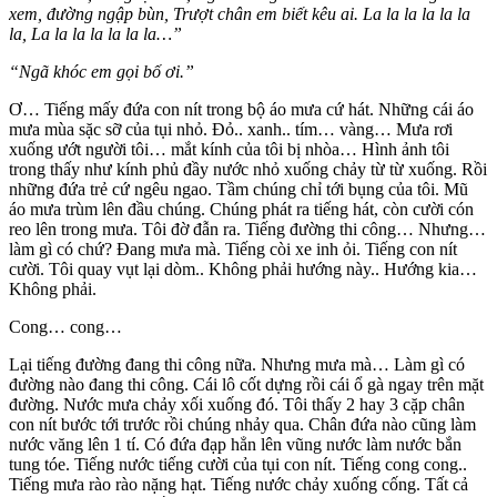
xem, đường ngập bùn, Trượt chân em biết kêu ai. La la la la la la
la, La la la la la la la…”
“Ngã khóc em gọi bố ơi.”
Ơ… Tiếng mấy đứa con nít trong bộ áo mưa cứ hát. Những cái áo
mưa mùa sặc sỡ của tụi nhỏ. Đỏ.. xanh.. tím… vàng… Mưa rơi
xuống ướt người tôi… mắt kính của tôi bị nhòa… Hình ảnh tôi
trong thấy như kính phủ đầy nước nhỏ xuống chảy từ từ xuống. Rồi
những đứa trẻ cứ ngêu ngao. Tầm chúng chỉ tới bụng của tôi. Mũ
áo mưa trùm lên đầu chúng. Chúng phát ra tiếng hát, còn cười cón
reo lên trong mưa. Tôi đờ đẫn ra. Tiếng đường thi công… Nhưng…
làm gì có chứ? Đang mưa mà. Tiếng còi xe inh ỏi. Tiếng con nít
cười. Tôi quay vụt lại dòm.. Không phải hướng này.. Hướng kia…
Không phải.
Cong… cong…
Lại tiếng đường đang thi công nữa. Nhưng mưa mà… Làm gì có
đường nào đang thi công. Cái lô cốt dựng rồi cái ổ gà ngay trên mặt
đường. Nước mưa chảy xối xuống đó. Tôi thấy 2 hay 3 cặp chân
con nít bước tới trước rồi chúng nhảy qua. Chân đứa nào cũng làm
nước văng lên 1 tí. Có đứa đạp hẳn lên vũng nước làm nước bắn
tung tóe. Tiếng nước tiếng cười của tụi con nít. Tiếng cong cong..
Tiếng mưa rào rào nặng hạt. Tiếng nước chảy xuống cống. Tất cả