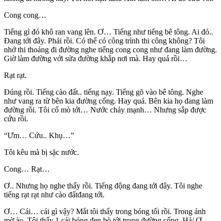
Cong cong…
Tiếng gì đó khô ran vang lên. Ơ… Tiếng như tiếng bê tông. Ai đó..
Đang tới đây. Phải rồi. Có thể có công trình thi công không? Tôi
nhớ thi thoảng đi đường nghe tiếng cong cong như đang làm đường.
Giờ làm đường với sửa đường khắp nơi mà. Hay quá rồi…
Rạt rạt.
Đúng rồi. Tiếng cào đất.. tiếng nạy. Tiếng gõ vào bê tông. Nghe
như vang ra từ bên kia đường cống. Hay quá. Bên kia họ đang làm
đường rồi. Tôi cố mò tới… Nước chảy mạnh… Nhưng sắp được
cứu rồi.
“Ưm… Cứu.. Khụ…”
Tôi kêu mà bị sặc nước.
Cong… Rạt…
Ơ.. Nhưng họ nghe thấy rồi. Tiếng động đang tới đây. Tôi nghe
tiếng rạt rạt như cào đấtđang tới.
Ơ… Cái… cái gì vậy? Mắt tôi thấy trong bóng tối rồi. Trong ảnh
mờ ảo. Tôi thấy 1 cái bóng đen bò tới trong đường cống. Hả/ Ơ…