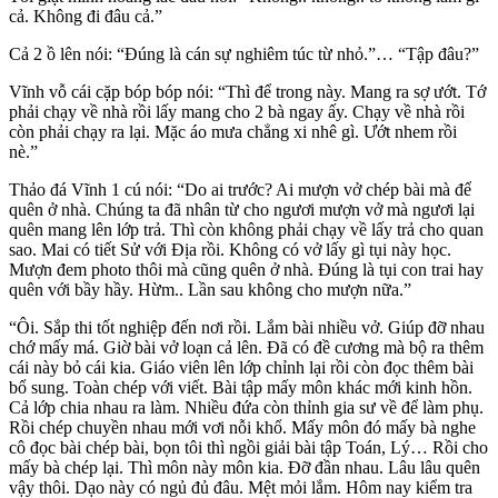
cả. Không đi đâu cả.”
Cả 2 ồ lên nói: “Đúng là cán sự nghiêm túc từ nhỏ.”… “Tập đâu?”
Vĩnh vỗ cái cặp bóp bóp nói: “Thì để trong này. Mang ra sợ ướt. Tớ
phải chạy về nhà rồi lấy mang cho 2 bà ngay ấy. Chạy về nhà rồi
còn phải chạy ra lại. Mặc áo mưa chẳng xi nhê gì. Ướt nhem rồi
nè.”
Thảo đá Vĩnh 1 cú nói: “Do ai trước? Ai mượn vở chép bài mà để
quên ở nhà. Chúng ta đã nhân từ cho ngươi mượn vở mà ngươi lại
quên mang lên lớp trả. Thì còn không phải chạy về lấy trả cho quan
sao. Mai có tiết Sử với Địa rồi. Không có vở lấy gì tụi này học.
Mượn đem photo thôi mà cũng quên ở nhà. Đúng là tụi con trai hay
quên với bầy hầy. Hừm.. Lần sau không cho mượn nữa.”
“Ôi. Sắp thi tốt nghiệp đến nơi rồi. Lắm bài nhiều vở. Giúp đỡ nhau
chớ mấy má. Giờ bài vở loạn cả lên. Đã có đề cương mà bộ ra thêm
cái này bỏ cái kia. Giáo viên lên lớp chỉnh lại rồi còn đọc thêm bài
bổ sung. Toàn chép với viết. Bài tập mấy môn khác mới kinh hồn.
Cả lớp chia nhau ra làm. Nhiều đứa còn thỉnh gia sư về để làm phụ.
Rồi chép chuyền nhau mới vơi nỗi khổ. Mấy môn đó mấy bà nghe
cô đọc bài chép bài, bọn tôi thì ngồi giải bài tập Toán, Lý… Rồi cho
mấy bà chép lại. Thì môn này môn kia. Đỡ đần nhau. Lâu lâu quên
vậy thôi. Dạo này có ngủ đủ đâu. Mệt mỏi lắm. Hôm nay kiểm tra