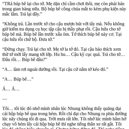
“TRả búp bê lại cho tớ. Mẹ dặn chỉ cầm chơi thôi, mẹ còn phải bán
trong gian hàng nữa. Bộ búp bê công chúa mắt to kèm phụ kiện này
mắc lắm. Trả lại đây.”
“Không trả. Lần trước tớ cho cậu mượn bút với tẩy mà. Nếu không
giờ kiểm tra dụng cụ học tập cậu bị thầy phạt rồi. Cậu hứa cho tớ
búp bê mà. Búp bê lần trước xấu òm. Tớ thích búp bê này cơ. Tại
cậu hứa rồi chứ bộ. Đưa tớ.”
“Đừng chạy. Trả lại cho tớ. Mẹ tớ la tớ đó. Tại cậu bảo thích xem
thử tớ mới lấy mang tới lớp. Hu hu… Cậu kỳ cục quá. Trả cho tớ…
Đâu rồi… Búp bê đâu?”
“A… làm rơi ngoài đường rồi. Tại cậu cứ nắm tớ kéo đó.”
“A… Búp bê…”
Á… Á…
—
Tôi… tôi lúc đó nhớ mình nhân lúc Nhung không thấy quăng đại
cái hộp búp bê qua trong hẻm. Rồi chỉ đại cho Nhung ra phía đường
lúc nãy chúng tôi đi qua. Trời mưa rất lớn. Tôi nhớ lúc mình hâm hở
chạy vô hẻm lấy cái hộp búp bê thì nghe tiếng thắn xe rất gắt. Tôi