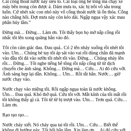
Cái cống thoát nước này siêu to. Cái loại ống bê tông mà chạy xe
máy bên trong còn được á. Dám mưa to, xác bị trôi vô sâu trong
luôn. Cứ nhét xác con nhỏ này vô cống thoát nước là ổn thỏa. Cống
nào chẳng hôi. Đợt mưa này còn kéo dài. Ngập ngụa vậy xác mau
phân hủy lắm.”
Đừng mà… Đừng… Làm ơn. Tôi thấy bọn họ mở nấp cống rồi
nhấc tôi lên xong quăng hẳn vào đó.
Tôi còn cảm giác đau. Đau quá.. Có 2 tên nhảy xuống rồi nhét tôi
vào. Ưm… Chúng bẻ tay tôi áp sát vào vai rồi dùng chân đá mạnh
vào đầu tôi đá vào sườn tôi nhét tôi vào. Đừng… Chúng nhảy lên
rồi… Đừng… Tôi nghe tiếng bê tông rồi nấp cống từ từ dịch
chuyển che ánh sáng. Không… Đừng mà… Cứu… Ai đó cứu với.
Ánh sáng hẹp lại dần. Không… Ưm… Rồi tắt hẳn. Nước… giờ
nước chạy vào.
Nước chạy vào miệng tôi. Rồi ngập ngụa toàn là nước không.
Ưm… Đau quá. Khó thở quá. Cứu tôi với. Mắt kính của tôi mất rồi
tôi không thấy gì cả. Tôi từ từ bị trượt vào. Ưm… Trơn quá. Cứu…
Làm ơn.
Rạo rạo rạo…
Nước chảy xiết. Nó chảy qua tai tôi rồi. Ưm… Cứu… Biết thế
không đi hướng này. Tôi hối hận lắm. Xin làm ơn… Ai đó cứu với.