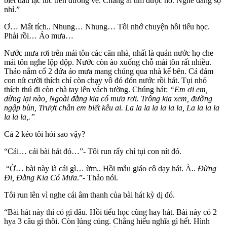
biết đâu lạc lúc trên đường về. Chẳng ai tìm được nó. Nghe đáng sợ
nhỉ.”
Ơ… Mất tích.. Nhung… Nhung… Tôi nhớ chuyện hồi tiểu học.
Phải rồi… Áo mưa…
Nước mưa rơi trên mái tôn các căn nhà, nhất là quán nước họ che
mái tôn nghe lộp độp. Nước còn ào xuống chỗ mái tôn rất nhiều.
Thảo nắm cổ 2 đứa áo mưa mang chúng qua nhà kế bên. Cả đám
con nít cười thích chí còn chạy vô đó đón nước rồi hát. Tụi nhỏ
thích thú đi còn chà tay lên vách tường. Chúng hát:
“Em ơi em,
dừng lại nào, Ngoài đằng kia có mưa rơi. Trông kia xem, đường
ngập bùn, Trượt chân em biết kêu ai. La la la la la la la, La la la la
la la la,.”
Cả 2 kéo tôi hỏi sao vậy?
“Cái… cái bài hát đó…”- Tôi run rẩy chỉ tụi con nít đó.
“Ờ… bài này là cái gì… ừm.. Hồi mẫu giáo cô dạy hát. À..
Đừng
Đi, Đằng Kia Có Mưa
.”- Thảo nói.
Tôi run lên vì nghe cái âm thanh của bài hát kỳ dị đó.
“Bài hát này thì có gì đâu. Hồi tiểu học cũng hay hát. Bài này có 2
hya 3 câu gì thôi. Còn lủng củng. Chẳng hiểu nghĩa gì hết. Hình