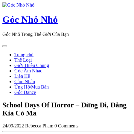
Skip
to
content
Góc Nhỏ Nhỏ
Góc Nhỏ Trong Thế Giới Của Bạn
Open
Button
Trang chủ
Thể Loại
Giới Thiệu Chung
Góc Âm Nhạc
Liên Hệ
Cảm Nhận
Ủng Hộ/Mua Bán
Góc Dance
Close
School Days Of Horror – Đừng Đi, Đằng
Button
Kia Có Ma
24/09/2022
Rebecca Pham
0 Comments