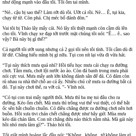
như dộng mạnh vào đầu tôi. Tôi ôm tai mình.
“Nè.. cậu bị sao thế? Làm rớt dù rồi. Ướt cả rồi. Nè… Ê, tụi kia,
chạy từ từ. Còn phá. Chị méc bố đánh đòn.”
Vai tôi bị Thảo lây mấy cái. Nó lây tôi thiệt mạnh còn cầm dù lên
cho tôi. Vĩnh chạy xe đạp tới trước mặt chúng tôi nói: “Ê… ê.. sao
vậy? Bà này bị gì thế?”
Cả người tôi ướt sung nhưng cả 2 gọi tôi nên tôi tỉnh. Tôi cầm dù đi
lừ đừ. Chẳng hiểu mình bị gì nữa. Tụi con nít lại vừa đi vừa hát.
“Tụi này thích mưa quá nhỉ? Hồi tiểu học mưa cái chạy ra đường
chơi. Tắm mưa, chơi lội nước ào ào. Còn đá banh trong mưa phải
nói cực vui. Mưa mấy anh lớn không dành sân để đá. Có đám còn
rủ nhau ra nhà thờ chỗ ao cá ấy. Nhiều chú cứ mưa ra đường bắt cá
đó. Tụi này chơi thế, ra vớt cá. ”- Vĩnh nói.
“Có tụi con trai mấy người thôi. Mưa thì ba mẹ tui đâu cho ra
đường. Kẻo ốm chết. Mà mưa thì trông vui thế vui thiệt, có thể bắt
ốc sên bắt chuồn chuồn. Có điều chẳng được ra đường chơi nên hơi
buồn. Hồi xưa tivi chán chết chẳng được như bây giờ. Mùa mưa
kéo dài chán lắm. Con nít chẳng đứa nào thích nằm nhà. Mà gái này
hồi nhỏ mưa làm gì?”- Thảo hỏi tôi.
Tôi giật mình hoảng lắc đầu nói: “Không.. không.. tớ không làm gì