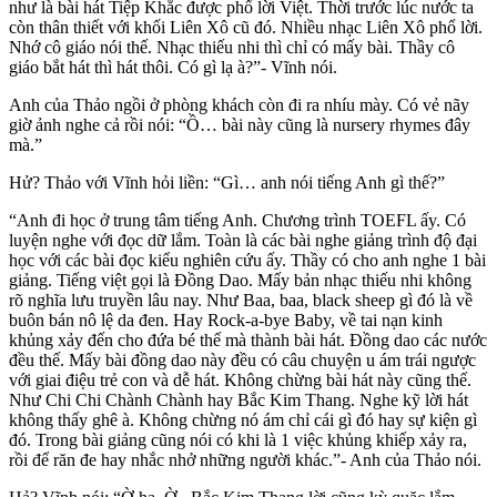
như là bài hát Tiệp Khắc được phổ lời Việt. Thời trước lúc nước ta
còn thân thiết với khối Liên Xô cũ đó. Nhiều nhạc Liên Xô phổ lời.
Nhớ cô giáo nói thế. Nhạc thiếu nhi thì chỉ có mấy bài. Thầy cô
giáo bắt hát thì hát thôi. Có gì lạ à?”- Vĩnh nói.
Anh của Thảo ngồi ở phòng khách còn đi ra nhíu mày. Có vẻ nãy
giờ ảnh nghe cả rồi nói: “Ồ… bài này cũng là nursery rhymes đây
mà.”
Hử? Thảo với Vĩnh hỏi liền: “Gì… anh nói tiếng Anh gì thế?”
“Anh đi học ở trung tâm tiếng Anh. Chương trình TOEFL ấy. Có
luyện nghe với đọc dữ lắm. Toàn là các bài nghe giảng trình độ đại
học với các bài đọc kiểu nghiên cứu ấy. Thầy có cho anh nghe 1 bài
giảng. Tiếng việt gọi là Đồng Dao. Mấy bản nhạc thiếu nhi không
rõ nghĩa lưu truyền lâu nay. Như Baa, baa, black sheep gì đó là về
buôn bán nô lệ da đen. Hay Rock-a-bye Baby, về tai nạn kinh
khủng xảy đến cho đứa bé thế mà thành bài hát. Đồng dao các nước
đều thế. Mấy bài đồng dao này đều có câu chuyện u ám trái ngược
với giai điệu trẻ con và dễ hát. Không chừng bài hát này cũng thế.
Như Chi Chi Chành Chành hay Bắc Kim Thang. Nghe kỹ lời hát
không thấy ghê à. Không chừng nó ám chỉ cái gì đó hay sự kiện gì
đó. Trong bài giảng cũng nói có khi là 1 việc khủng khiếp xảy ra,
rồi để răn đe hay nhắc nhở những người khác.”- Anh của Thảo nói.