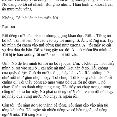
Nó đang bò tới rất nhanh. Bóng nó nhỏ… Thân hình… khoát 1 cái
áo mưa màu vàng.
Không. Tôi hét lên thảm thiết. Nó…
Rạt.. rạt…
Rồi tiếng cười của trẻ con nhưng giọng khan đục. Rồi… Tiếng nó
bò tới. Tôi hét lên. Nó cào vào tay tôi mừng rỡ. Á… Đừng mà. Tay
tôi mình tôi chạm vào thứ cứng khô như xương. A.. tôi thấy rõ cái
sọ đen đúa dơ bẩn. Bộ xương gầy rạc đó. Á.. nó chồm lên mình tôi.
Tôi bị té hẳn xuống rồi nước cuốn tôi trôi vào.
Ưm.. Nó đè lên mình tôi rồi nó bò rạt qua. Ưm… Không… Tôi thấy
mình bị rơi vào sau ở 1 cái hốc rất nhỏ. Kẹt hẳn ở đó. Tôi không
cựa quậy được. Chỗ đó nước cống chảy hẳn vào. Rồi những thứ
như ruồi như giun nhọ nhoạy. Tới chuột. Tôi không cách nào đuổi
chúng đi. Tôi thấy bóng áo mưa vàng bò qua rồi nó chạy… nó
chạy. Chân nó đánh nhịp tung tang. Tôi thấy nó chạy trong đường
cống tới lối ra lúc nãy. Nó phát ra tiếng cười của trẻ con rồi nó chạy
nó nhảy qua vũng nước. Nó chạy ra ngoài rồi.
Còn tôi.. tôi ráng gõ vào thành bê tông. Tôi ràng cào vào nền bê
tông kêu cứu. Tôi nghe rất nhiều tiếng xe cộ bên ngoài, cả tiếng
người nữa. Tôi ráng kêu họ.