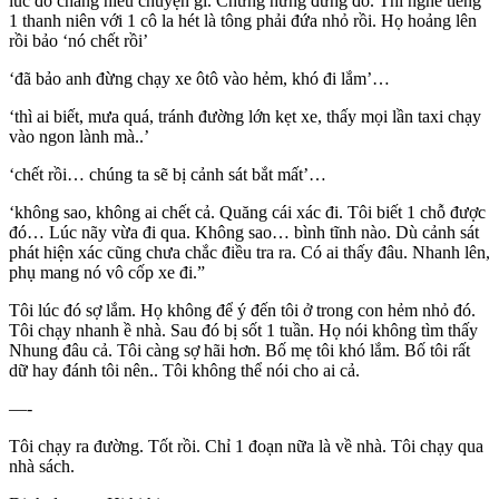
lúc đó chẳng hiểu chuyện gì. Chưng hửng đứng đó. Thì nghe tiếng
1 thanh niên với 1 cô la hét là tông phải đứa nhỏ rồi. Họ hoảng lên
rồi bảo ‘nó chết rồi’
‘đã bảo anh đừng chạy xe ôtô vào hẻm, khó đi lắm’…
‘thì ai biết, mưa quá, tránh đường lớn kẹt xe, thấy mọi lần taxi chạy
vào ngon lành mà..’
‘chết rồi… chúng ta sẽ bị cảnh sát bắt mất’…
‘không sao, không ai chết cả. Quăng cái xác đi. Tôi biết 1 chỗ được
đó… Lúc nãy vừa đi qua. Không sao… bình tĩnh nào. Dù cảnh sát
phát hiện xác cũng chưa chắc điều tra ra. Có ai thấy đâu. Nhanh lên,
phụ mang nó vô cốp xe đi.”
Tôi lúc đó sợ lắm. Họ không để ý đến tôi ở trong con hẻm nhỏ đó.
Tôi chạy nhanh ề nhà. Sau đó bị sốt 1 tuần. Họ nói không tìm thấy
Nhung đâu cả. Tôi càng sợ hãi hơn. Bố mẹ tôi khó lắm. Bố tôi rất
dữ hay đánh tôi nên.. Tôi không thể nói cho ai cả.
—-
Tôi chạy ra đường. Tốt rồi. Chỉ 1 đoạn nữa là về nhà. Tôi chạy qua
nhà sách.