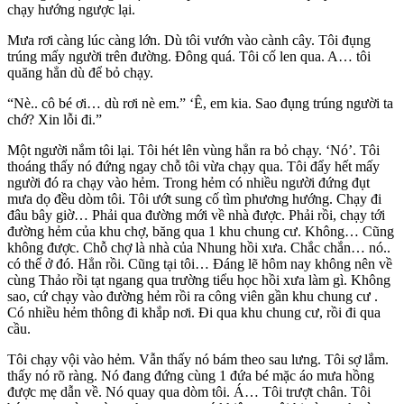
chạy hướng ngược lại.
Mưa rơi càng lúc càng lớn. Dù tôi vướn vào cành cây. Tôi đụng
trúng mấy người trên đường. Đông quá. Tôi cố len qua. A… tôi
quăng hẳn dù để bỏ chạy.
“Nè.. cô bé ơi… dù rơi nè em.” ‘Ê, em kia. Sao đụng trúng người ta
chớ? Xin lỗi đi.”
Một người nắm tôi lại. Tôi hét lên vùng hẳn ra bỏ chạy. ‘Nó’. Tôi
thoáng thấy nó đứng ngay chỗ tôi vừa chạy qua. Tôi đẩy hết mấy
người đó ra chạy vào hẻm. Trong hẻm có nhiều người đứng đụt
mưa dọ đều dòm tôi. Tôi ướt sung cố tìm phương hướng. Chạy đi
đâu bây giờ… Phải qua đường mới về nhà được. Phải rồi, chạy tới
đường hẻm của khu chợ, băng qua 1 khu chung cư. Không… Cũng
không được. Chỗ chợ là nhà của Nhung hồi xưa. Chắc chắn… nó..
có thể ở đó. Hẳn rồi. Cũng tại tôi… Đáng lẽ hôm nay không nên về
cùng Thảo rồi tạt ngang qua trường tiểu học hồi xưa làm gì. Không
sao, cứ chạy vào đường hẻm rồi ra công viên gần khu chung cư .
Có nhiều hẻm thông đi khắp nơi. Đi qua khu chung cư, rồi đi qua
cầu.
Tôi chạy vội vào hẻm. Vẫn thấy nó bám theo sau lưng. Tôi sợ lắm.
thấy nó rõ ràng. Nó đang đứng cùng 1 đứa bé mặc áo mưa hồng
được mẹ dẫn về. Nó quay qua dòm tôi. Á… Tôi trượt chân. Tôi