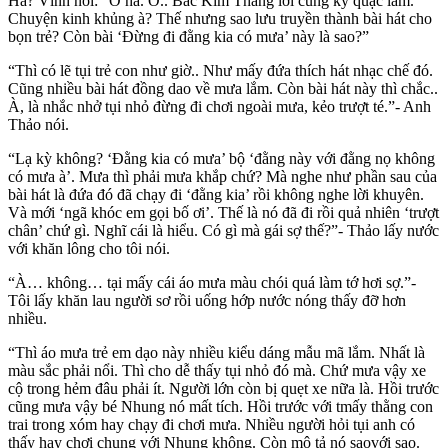
Hả? Vĩnh nói: “Ờ ha. Ờ.. Bắc Kim Thang lời cũng kỳ quặc lắm.
Chuyện kinh khủng à? Thế nhưng sao lưu truyền thành bài hát cho
bọn trẻ? Còn bài ‘Đừng đi đằng kia có mưa’ này là sao?”
“Thì có lẽ tụi trẻ con như giờ.. Như mấy đứa thích hát nhạc chế đó.
Cũng nhiều bài hát đồng dao về mưa lắm. Còn bài hát này thì chắc..
À, là nhắc nhở tụi nhỏ đừng đi chơi ngoài mưa, kẻo trượt té.”- Anh
Thảo nói.
“Lạ kỳ không? ‘Đằng kia có mưa’ bộ ‘đằng này với đằng nọ không
có mưa à’. Mưa thì phải mưa khắp chứ? Mà nghe như phần sau của
bài hát là đứa đó đã chạy đi ‘đằng kia’ rồi không nghe lời khuyên.
Và mới ‘ngã khóc em gọi bố ơi’. Thế là nó đã đi rồi quả nhiên ‘trượt
chân’ chứ gì. Nghĩ cái là hiểu. Có gì mà gái sợ thế?”- Thảo lấy nước
với khăn lông cho tôi nói.
“À… không… tại mấy cái áo mưa màu chói quá làm tớ hơi sợ.”-
Tôi lấy khăn lau người sơ rồi uống hớp nước nóng thấy đỡ hơn
nhiều.
“Thì áo mưa trẻ em dạo này nhiều kiểu dáng mẫu mã lắm. Nhất là
màu sắc phải nổi. Thì cho dễ thấy tụi nhỏ đó mà. Chứ mưa vậy xe
cộ trong hẻm đâu phải ít. Người lớn còn bị quẹt xe nữa là. Hồi trước
cũng mưa vậy bé Nhung nó mất tích. Hồi trước với tmấy thằng con
trai trong xóm hay chạy đi chơi mưa. Nhiều người hỏi tụi anh có
thấy hay chơi chung với Nhung không. Còn mô tả nó saovới sao.