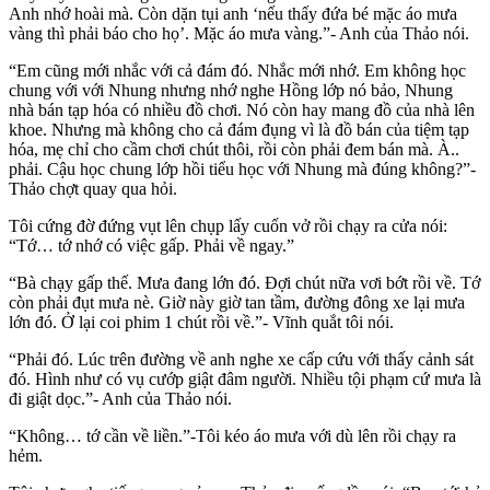
Anh nhớ hoài mà. Còn dặn tụi anh ‘nếu thấy đứa bé mặc áo mưa
vàng thì phải báo cho họ’. Mặc áo mưa vàng.”- Anh của Thảo nói.
“Em cũng mới nhắc với cả đám đó. Nhắc mới nhớ. Em không học
chung với với Nhung nhưng nhớ nghe Hồng lớp nó bảo, Nhung
nhà bán tạp hóa có nhiều đồ chơi. Nó còn hay mang đồ của nhà lên
khoe. Nhưng mà không cho cả đám đụng vì là đồ bán của tiệm tạp
hóa, mẹ chỉ cho cầm chơi chút thôi, rồi còn phải đem bán mà. À..
phải. Cậu học chung lớp hồi tiểu học với Nhung mà đúng không?”-
Thảo chợt quay qua hỏi.
Tôi cứng đờ đứng vụt lên chụp lấy cuốn vở rồi chạy ra cửa nói:
“Tớ… tớ nhớ có việc gấp. Phải về ngay.”
“Bà chạy gấp thế. Mưa đang lớn đó. Đợi chút nữa vơi bớt rồi về. Tớ
còn phải đụt mưa nè. Giờ này giờ tan tầm, đường đông xe lại mưa
lớn đó. Ở lại coi phim 1 chút rồi về.”- Vĩnh quắt tôi nói.
“Phải đó. Lúc trên đường về anh nghe xe cấp cứu với thấy cảnh sát
đó. Hình như có vụ cướp giật đâm người. Nhiều tội phạm cứ mưa là
đi giật dọc.”- Anh của Thảo nói.
“Không… tớ cần về liền.”-Tôi kéo áo mưa với dù lên rồi chạy ra
hẻm.