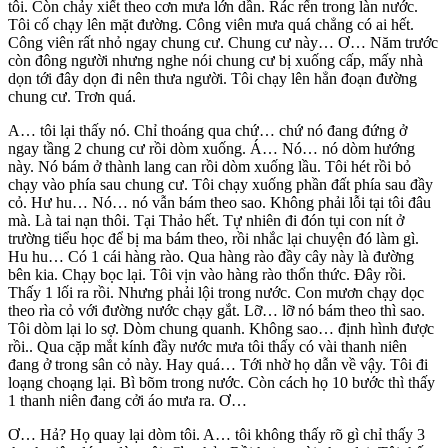
tôi. Còn chảy xiết theo cơn mưa lớn dần. Rác rến trong làn nước.
Tôi cố chạy lên mặt đường. Công viên mưa quá chẳng có ai hết.
Công viên rất nhỏ ngay chung cư. Chung cư này… Ơ… Năm trước
còn đông người nhưng nghe nói chung cư bị xuống cấp, mấy nhà
dọn tới đây dọn đi nên thưa người. Tôi chạy lên hẳn đoạn đường
chung cư. Trơn quá.
A… tôi lại thấy nó. Chỉ thoáng qua chứ… chứ nó đang đứng ở
ngay tầng 2 chung cư rồi dòm xuống. Á… Nó… nó dòm hướng
này. Nó bám ở thành lang can rồi dòm xuống lầu. Tôi hét rồi bỏ
chạy vào phía sau chung cư. Tôi chạy xuống phần đất phía sau đầy
cỏ. Hư hu… Nó… nó vẫn bám theo sao. Không phải lỗi tại tôi đâu
mà. Là tai nạn thôi. Tại Thảo hết. Tự nhiên đi đón tụi con nít ở
trường tiểu học để bị ma bám theo, rồi nhắc lại chuyện đó làm gì.
Hu hu… Có 1 cái hàng rào. Qua hàng rào đầy cây này là đường
bên kia. Chạy bọc lại. Tôi vịn vào hàng rào thổn thức. Đây rồi.
Thấy 1 lối ra rồi. Nhưng phải lội trong nước. Con mươn chạy dọc
theo rìa cỏ với đường nước chạy gắt. Lỡ… lỡ nó bám theo thì sao.
Tôi dòm lại lo sợ. Dòm chung quanh. Không sao… định hình được
rồi.. Qua cặp mắt kính đầy nước mưa tôi thấy có vài thanh niên
đang ở trong sân cỏ này. Hay quá… Tới nhờ họ dẫn về vậy. Tôi đi
loạng choạng lại. Bì bõm trong nước. Còn cách họ 10 bước thì thấy
1 thanh niên đang cởi áo mưa ra. Ơ…
Ơ… Hả? Họ quay lại dòm tôi. A… tôi không thấy rõ gì chỉ thấy 3