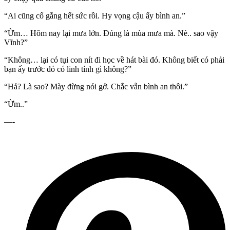
“Ai cũng cố gắng hết sức rồi. Hy vọng cậu ấy bình an.”
“Ừm… Hôm nay lại mưa lớn. Đúng là mùa mưa mà. Nè.. sao vậy
Vĩnh?”
“Không… lại có tụi con nít đi học về hát bài đó. Không biết có phải
bạn ấy trước đó có linh tính gì không?”
“Hả? Là sao? Mày đừng nói gở. Chắc vẫn bình an thôi.”
“Ừm..”
—-